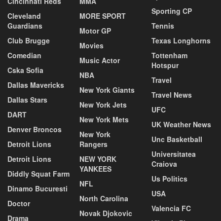
Cincinnati Reds
MMA
Sporting CP
Cleveland
MORE SPORT
Guardians
Tennis
Motor GP
Club Brugge
Texas Longhorns
Movies
Comedian
Tottenham
Music Actor
Hotspur
Cska Sofia
NBA
Travel
Dallas Mavericks
New York Giants
Travel News
Dallas Stars
New York Jets
UFC
DART
New York Mets
UK Weather News
Denver Broncos
New York
Unc Basketball
Detroit Lions
Rangers
Universitatea
Detroit Lions
NEW YORK
Craiova
YANKEES
Diddly Squat Farm
Us Politics
NFL
Dinamo Bucuresti
USA
North Carolina
Doctor
Valencia FC
Novak Djokovic
Drama