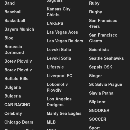
Jaguars
Band
Ruby
Kansas City
Baseball
Rugby
Chiefs
Basketball
San Francisco
LAKERS
49ers
Bayern Munich
Las Vegas Aces
San Francisco
Blog
Las Vegas Raiders
Giants
Borussia
Levski Sofia
Scientists
Dortmund
Levski Sofia
Seattle Seahawks
Botev Plovdiv
Lifestyle
Sepsis OSK
Botev Plovdiv
Liverpool FC
Singer
Buffalo Bills
Lokomotiv
Sk Salvia Prague
Bulgaria
Plovdiv
Slavia Praha
Bulgeria
Los Angeles
Slipknot
CAR RACING
Dodgers
SNOOKER
Celebrity
Manly Sea Eagles
SOCCER
Chicago Bears
MLB
Sport