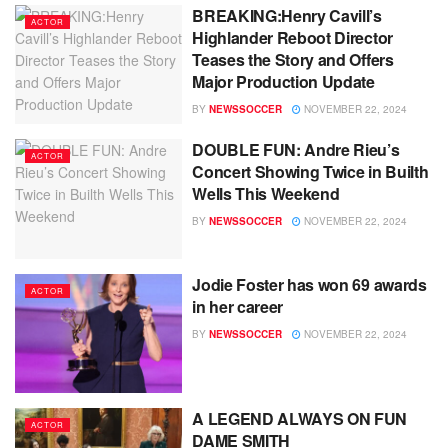
BREAKING:Henry Cavill’s
ACTOR
Highlander Reboot Director
Teases the Story and Offers
Major Production Update
BY
NEWSSOCCER
NOVEMBER 22, 2024
DOUBLE FUN: Andre Rieu’s
ACTOR
Concert Showing Twice in Builth
Wells This Weekend
BY
NEWSSOCCER
NOVEMBER 22, 2024
Jodie Foster has won 69 awards
ACTOR
in her career
BY
NEWSSOCCER
NOVEMBER 22, 2024
A LEGEND ALWAYS ON FUN
ACTOR
DAME SMITH