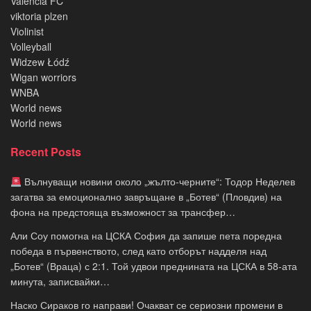
Valencia FC
viktoria plzen
Violinist
Volleyball
Widzew Łódź
Wigan worriors
WNBA
World news
World news
Recent Posts
Вълнуващи новини около „жълто-черните“: Тодор Неделев
загатва за емоционално завръщане в „Ботев“ (Пловдив) на
фона на предстояща възможност за трансфер…
Али Соу помогна на ЦСКА София да запише пета поредна
победа в първенството, след като отборът надделя над
„Ботев“ (Враца) с 2:1. Той удвои преднината на ЦСКА в 58-ата
минута, записвайки…
Наско Сираков го направи! Очакват се сериозни промени в