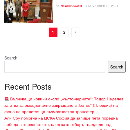
BY
NEWSSOCCER
NOVEMBER 22, 2024
1
2
Search
Search
Recent Posts
Вълнуващи новини около „жълто-черните“: Тодор Неделев
загатва за емоционално завръщане в „Ботев“ (Пловдив) на
фона на предстояща възможност за трансфер…
Али Соу помогна на ЦСКА София да запише пета поредна
победа в първенството, след като отборът надделя над