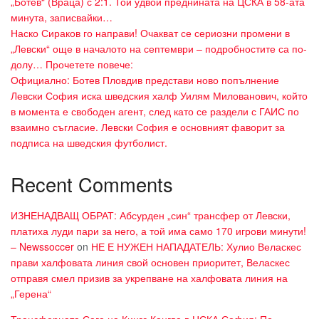
„Ботев“ (Враца) с 2:1. Той удвои преднината на ЦСКА в 58-ата
минута, записвайки…
Наско Сираков го направи! Очакват се сериозни промени в
„Левски“ още в началото на септември – подробностите са по-
долу… Прочетете повече:
Официално: Ботев Пловдив представи ново попълнение
Левски София иска шведския халф Уилям Милованович, който
в момента е свободен агент, след като се раздели с ГАИС по
взаимно съгласие. Левски София е основният фаворит за
подписа на шведския футболист.
Recent Comments
ИЗНЕНАДВАЩ ОБРАТ: Абсурден „син“ трансфер от Левски,
платиха луди пари за него, а той има само 170 игрови минути!
– Newssoccer
on
НЕ Е НУЖЕН НАПАДАТЕЛЬ: Хулио Веласкес
прави халфовата линия свой основен приоритет, Веласкес
отправя смел призив за укрепване на халфовата линия на
„Герена“