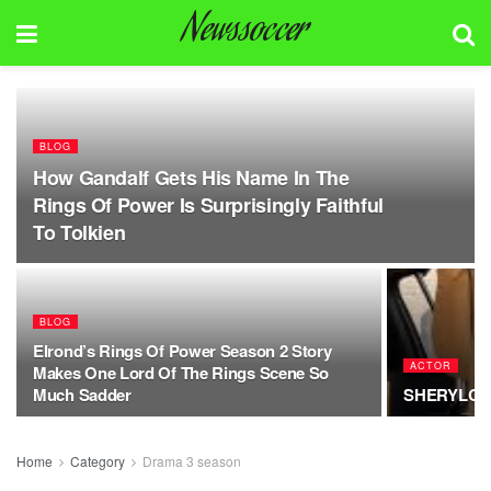
Newssoccer
BLOG
How Gandalf Gets His Name In The
Rings Of Power Is Surprisingly Faithful
To Tolkien
BLOG
Elrond’s Rings Of Power Season 2 Story
ACTOR
Makes One Lord Of The Rings Scene So
Much Sadder
SHERYLCROW
Home
Category
Drama 3 season