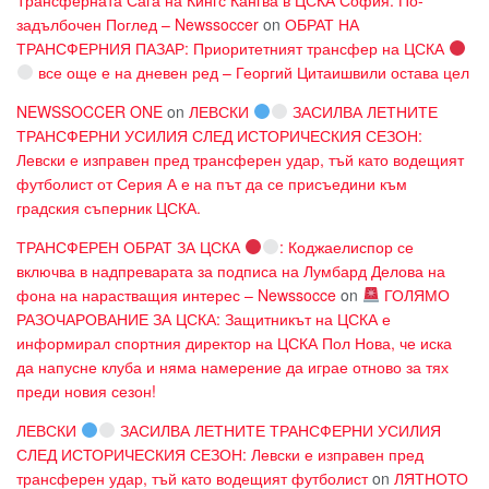
Трансферната Сага на Кингс Кангва в ЦСКА София: По-
задълбочен Поглед – Newssoccer
on
ОБРАТ НА
ТРАНСФЕРНИЯ ПАЗАР: Приоритетният трансфер на ЦСКА
все още е на дневен ред – Георгий Цитаишвили остава цел
NEWSSOCCER ONE
on
ЛЕВСКИ
ЗАСИЛВА ЛЕТНИТЕ
ТРАНСФЕРНИ УСИЛИЯ СЛЕД ИСТОРИЧЕСКИЯ СЕЗОН:
Левски е изправен пред трансферен удар, тъй като водещият
футболист от Серия А е на път да се присъедини към
градския съперник ЦСКА.
ТРАНСФЕРЕН ОБРАТ ЗА ЦСКА
: Коджаелиспор се
включва в надпреварата за подписа на Лумбард Делова на
фона на нарастващия интерес – Newssocce
on
ГОЛЯМО
РАЗОЧАРОВАНИЕ ЗА ЦСКА: Защитникът на ЦСКА е
информирал спортния директор на ЦСКА Пол Нова, че иска
да напусне клуба и няма намерение да играе отново за тях
преди новия сезон!
ЛЕВСКИ
ЗАСИЛВА ЛЕТНИТЕ ТРАНСФЕРНИ УСИЛИЯ
СЛЕД ИСТОРИЧЕСКИЯ СЕЗОН: Левски е изправен пред
трансферен удар, тъй като водещият футболист
on
ЛЯТНОТО