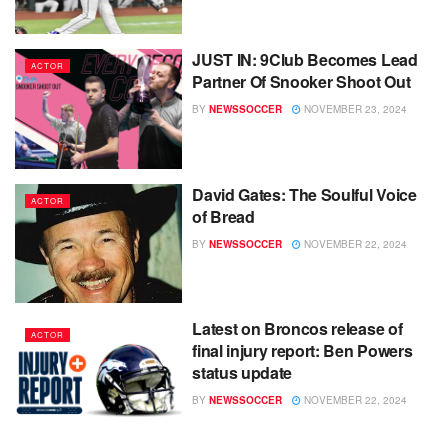
JUST IN: 9Club Becomes Lead
ACTOR
Partner Of Snooker Shoot Out
BY
NEWSSOCCER
NOVEMBER 23, 2024
David Gates: The Soulful Voice
ACTOR
of Bread
BY
NEWSSOCCER
NOVEMBER 22, 2024
Latest on Broncos release of
ACTOR
final injury report: Ben Powers
status update
BY
NEWSSOCCER
NOVEMBER 22, 2024