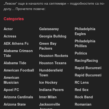
„Левски“ още в началото на септември – подробностите са по-
долу… Прочетете повече:
Categories
Actor
Galatasaray
Philadelphia
Eagles
Actress
Georgia Bulldog
Philadelphia
AEK Athens Fc
Green Bay
Phillies
Packers
Alabama Crimson
Politics
Tide
Houston Rockets
RacingRacing
Alabama Tide
Houston Texans
Rapid Bucuresti
American Football
Hunddersfield
Town
Rapid Bucuresti
American
Musician
Ice Hockey
RC Lens
Apoel FC
Indiana Pacers
Red Sox
Arizona Cardinals
Inter Milan
Rock Band
Arizona State
Jacksonville
Romanian