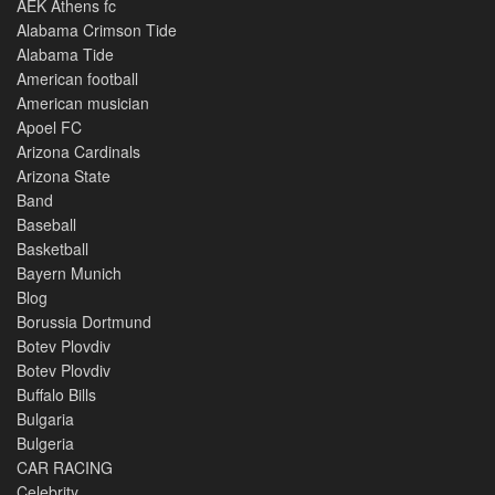
AEK Athens fc
Alabama Crimson Tide
Alabama Tide
American football
American musician
Apoel FC
Arizona Cardinals
Arizona State
Band
Baseball
Basketball
Bayern Munich
Blog
Borussia Dortmund
Botev Plovdiv
Botev Plovdiv
Buffalo Bills
Bulgaria
Bulgeria
CAR RACING
Celebrity