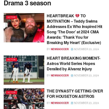
Drama 3 season
HEARTBREAK
TO
ACTOR
MOTIVATION – Teddy Swims
Addresses Ex Who Inspired Hit
Song ‘The Door’ at 2024 CMA
Awards: ‘Thank You for
Breaking My Heart’ (Exclusive)
BY
NEWSSOCCER
NOVEMBER 23, 2024
HEART BREAKING MOMENT-
ACTOR
Astros World Series Hopes
Derailed by Alvarez Injury
BY
NEWSSOCCER
NOVEMBER 23, 2024
THE DYNASTY GETTING OVER
ACTOR
FOR HOUSETON ASTROS
BY
NEWSSOCCER
NOVEMBER 23, 2024