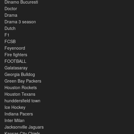
Dinamo Bucuresti
Doctor
Drama
Drama 3 season
Dutch
F1
FCSB
Feyenoord
Fire fighters
FOOTBALL
Galatasaray
Georgia Bulldog
Green Bay Packers
Houston Rockets
Houston Texans
hunddersfield town
Ice Hockey
Indiana Pacers
Inter Milan
Jacksonville Jaguars
Kansas City Chiefs