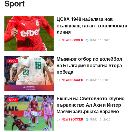
Sport
ЦСКА 1948 набеляза нов
BLOG
вълнуващ талант в халфовата
линия
BY
NEWSSOCCER
JUNE 15, 2025
Мъжкият отбор по волейбол
BLOG
на България постигна втора
победа
BY
NEWSSOCCER
JUNE 15, 2025
Екшън на Световното клубно
BLOG
първенство Ал Ахи и Интер
Маями завършиха наравно
BY
NEWSSOCCER
JUNE 15, 2025