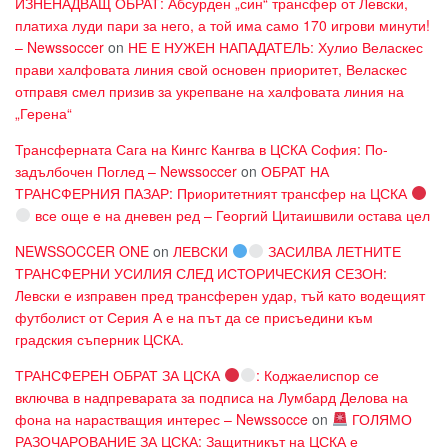
ИЗНЕНАДВАЩ ОБРАТ: Абсурден „син“ трансфер от Левски,
платиха луди пари за него, а той има само 170 игрови минути!
– Newssoccer
on
НЕ Е НУЖЕН НАПАДАТЕЛЬ: Хулио Веласкес
прави халфовата линия свой основен приоритет, Веласкес
отправя смел призив за укрепване на халфовата линия на
„Герена“
Трансферната Сага на Кингс Кангва в ЦСКА София: По-
задълбочен Поглед – Newssoccer
on
ОБРАТ НА
ТРАНСФЕРНИЯ ПАЗАР: Приоритетният трансфер на ЦСКА
все още е на дневен ред – Георгий Цитаишвили остава цел
NEWSSOCCER ONE
on
ЛЕВСКИ
ЗАСИЛВА ЛЕТНИТЕ
ТРАНСФЕРНИ УСИЛИЯ СЛЕД ИСТОРИЧЕСКИЯ СЕЗОН:
Левски е изправен пред трансферен удар, тъй като водещият
футболист от Серия А е на път да се присъедини към
градския съперник ЦСКА.
ТРАНСФЕРЕН ОБРАТ ЗА ЦСКА
: Коджаелиспор се
включва в надпреварата за подписа на Лумбард Делова на
фона на нарастващия интерес – Newssocce
on
ГОЛЯМО
РАЗОЧАРОВАНИЕ ЗА ЦСКА: Защитникът на ЦСКА е