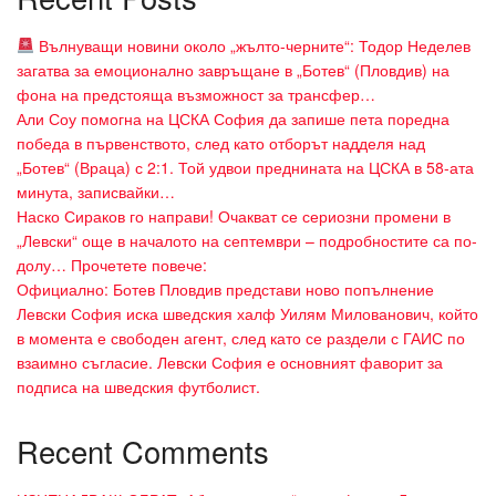
Вълнуващи новини около „жълто-черните“: Тодор Неделев
загатва за емоционално завръщане в „Ботев“ (Пловдив) на
фона на предстояща възможност за трансфер…
Али Соу помогна на ЦСКА София да запише пета поредна
победа в първенството, след като отборът надделя над
„Ботев“ (Враца) с 2:1. Той удвои преднината на ЦСКА в 58-ата
минута, записвайки…
Наско Сираков го направи! Очакват се сериозни промени в
„Левски“ още в началото на септември – подробностите са по-
долу… Прочетете повече:
Официално: Ботев Пловдив представи ново попълнение
Левски София иска шведския халф Уилям Милованович, който
в момента е свободен агент, след като се раздели с ГАИС по
взаимно съгласие. Левски София е основният фаворит за
подписа на шведския футболист.
Recent Comments