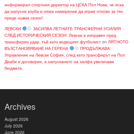
информирал спортния директор на ЦСКА Пол Нова, че иска
да напусне клуба и няма намерение да играе отново за тях
преди новия сезон!
ЛЕВСКИ
ЗАСИЛВА ЛЕТНИТЕ ТРАНСФЕРНИ УСИЛИЯ
СЛЕД ИСТОРИЧЕСКИЯ СЕЗОН: Левски е изправен пред
трансферен удар, тъй като водещият футболист
on
ЛЯТНОТО
ВЪЗСТАНОВЯВАНЕ НА ГЕРЕНА
ПРОДЪЛЖАВА:
Управление на Левски София, след като трансферът на Пол
Диаби е договорен, а напускането на халфа увеличава
бюджета.
Archives
August 2026
July 2026
June 2026