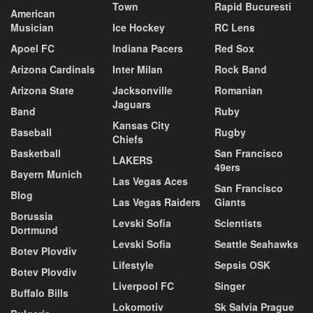
Town
Rapid Bucuresti
American
Musician
Ice Hockey
RC Lens
Apoel FC
Indiana Pacers
Red Sox
Arizona Cardinals
Inter Milan
Rock Band
Arizona State
Jacksonville
Romanian
Jaguars
Band
Ruby
Kansas City
Baseball
Rugby
Chiefs
Basketball
San Francisco
LAKERS
49ers
Bayern Munich
Las Vegas Aces
San Francisco
Blog
Las Vegas Raiders
Giants
Borussia
Levski Sofia
Scientists
Dortmund
Levski Sofia
Seattle Seahawks
Botev Plovdiv
Lifestyle
Sepsis OSK
Botev Plovdiv
Liverpool FC
Singer
Buffalo Bills
Lokomotiv
Sk Salvia Prague