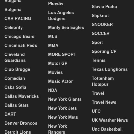
Bulgaria
Plovdiv
Slavia Praha
Bulgeria
Los Angeles
Slipknot
CAR RACING
Dodgers
SNOOKER
Celebrity
Manly Sea Eagles
SOCCER
Chicago Bears
MLB
Sport
Cincinnati Reds
MMA
Sporting CP
Cleveland
MORE SPORT
Guardians
Tennis
Motor GP
Club Brugge
Texas Longhorns
Movies
Comedian
Tottenham
Music Actor
Hotspur
Cska Sofia
NBA
Travel
Dallas Mavericks
New York Giants
Travel News
Dallas Stars
New York Jets
UFC
DART
New York Mets
UK Weather News
Denver Broncos
New York
Unc Basketball
Detroit Lions
Rangers