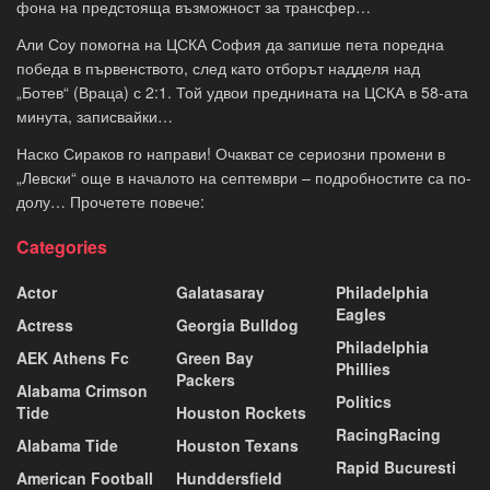
фона на предстояща възможност за трансфер…
Али Соу помогна на ЦСКА София да запише пета поредна
победа в първенството, след като отборът надделя над
„Ботев“ (Враца) с 2:1. Той удвои преднината на ЦСКА в 58-ата
минута, записвайки…
Наско Сираков го направи! Очакват се сериозни промени в
„Левски“ още в началото на септември – подробностите са по-
долу… Прочетете повече:
Categories
Actor
Galatasaray
Philadelphia
Eagles
Actress
Georgia Bulldog
Philadelphia
AEK Athens Fc
Green Bay
Phillies
Packers
Alabama Crimson
Politics
Tide
Houston Rockets
RacingRacing
Alabama Tide
Houston Texans
Rapid Bucuresti
American Football
Hunddersfield