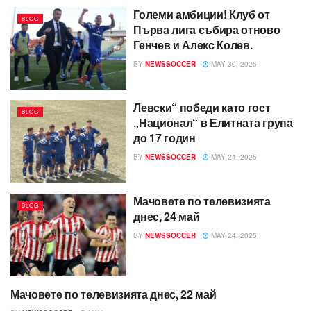
Големи амбиции! Клуб от
BLOG
Първа лига събира отново
Генчев и Алекс Колев.
BY
NEWSSOCCER
MAY 30, 2025
Левски“ победи като гост
BLOG
„Национал“ в Елитната група
до 17 годин
BY
NEWSSOCCER
MAY 24, 2025
Мачовете по телевизията
BLOG
днес, 24 май
BY
NEWSSOCCER
MAY 24, 2025
Мачовете по телевизията днес, 22 май
BLOG