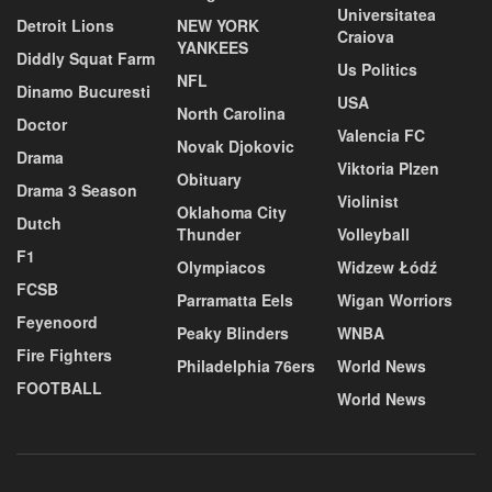
Universitatea
Detroit Lions
NEW YORK
Craiova
YANKEES
Diddly Squat Farm
Us Politics
NFL
Dinamo Bucuresti
USA
North Carolina
Doctor
Valencia FC
Novak Djokovic
Drama
Viktoria Plzen
Obituary
Drama 3 Season
Violinist
Oklahoma City
Dutch
Thunder
Volleyball
F1
Olympiacos
Widzew Łódź
FCSB
Parramatta Eels
Wigan Worriors
Feyenoord
Peaky Blinders
WNBA
Fire Fighters
Philadelphia 76ers
World News
FOOTBALL
World News