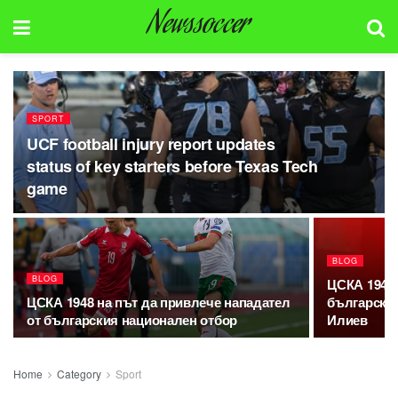
Newssoccer
SPORT
UCF football injury report updates
status of key starters before Texas Tech
game
BLOG
BLOG
ЦСКА 1948 
ЦСКА 1948 на път да привлече нападател
български
от българския национален отбор
Илиев
Home
Category
Sport