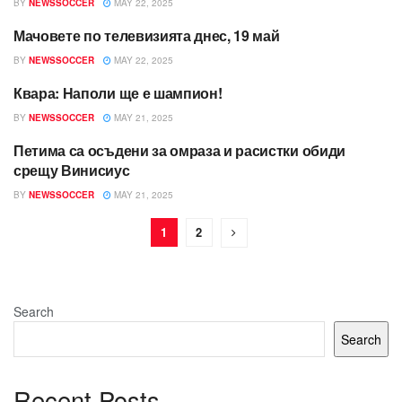
BY
NEWSSOCCER
MAY 22, 2025
Мачовете по телевизията днес, 19 май
BLOG
BY
NEWSSOCCER
MAY 22, 2025
Квара: Наполи ще е шампион!
BLOG
BY
NEWSSOCCER
MAY 21, 2025
Петима са осъдени за омраза и расистки обиди
BLOG
срещу Винисиус
BY
NEWSSOCCER
MAY 21, 2025
1
2
Search
Search
Recent Posts