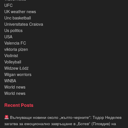
UFC
UK weather news
Unc basketball
Universitatea Craiova
Us politics
USA
Valencia FC
viktoria plzen
Violinist
Volleyball
Widzew Łódź
Wigan worriors
WNBA
World news
World news
Recent Posts
Вълнуващи новини около „жълто-черните“: Тодор Неделев
загатва за емоционално завръщане в „Ботев“ (Пловдив) на