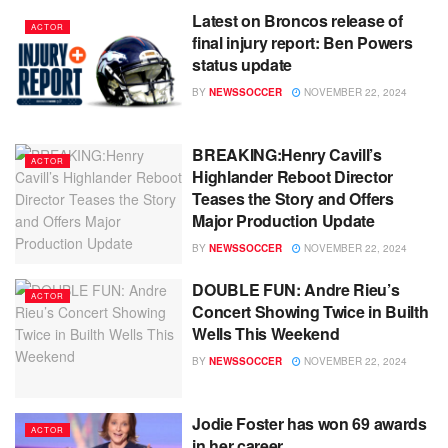
Latest on Broncos release of
ACTOR
final injury report: Ben Powers
status update
BY
NEWSSOCCER
NOVEMBER 22, 2024
BREAKING:Henry Cavill’s
ACTOR
Highlander Reboot Director
Teases the Story and Offers
Major Production Update
BY
NEWSSOCCER
NOVEMBER 22, 2024
DOUBLE FUN: Andre Rieu’s
ACTOR
Concert Showing Twice in Builth
Wells This Weekend
BY
NEWSSOCCER
NOVEMBER 22, 2024
Jodie Foster has won 69 awards
ACTOR
in her career