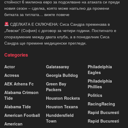
стойност 6 милиона евро за подсилване на атаката си преди
новия сезон – сделка, която може напълно да промени
битката за титлата… вижте повече
СДЕЛКАТА Е СКЛЮЧЕНА: Сиса Сандра преминава в
„Левски“ (София) с договор за четири години. Постигнато е
споразумение между двата клуба, а в понеделник Сиса
Сандра ще премине медицински прегледи.
Categories
Actor
Galatasaray
Philadelphia
Eagles
Actress
Georgia Bulldog
Philadelphia
AEK Athens Fc
Green Bay
Phillies
Packers
Alabama Crimson
Politics
Tide
Houston Rockets
RacingRacing
Alabama Tide
Houston Texans
Rapid Bucuresti
American Football
Hunddersfield
Town
Rapid Bucuresti
American