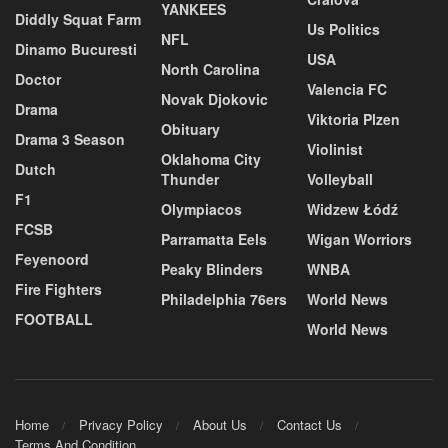
YANKEES
Diddly Squat Farm
Us Politics
NFL
Dinamo Bucuresti
USA
North Carolina
Doctor
Valencia FC
Novak Djokovic
Drama
Viktoria Plzen
Obituary
Drama 3 Season
Violinist
Oklahoma City
Dutch
Thunder
Volleyball
F1
Olympiacos
Widzew Łódź
FCSB
Parramatta Eels
Wigan Worriors
Feyenoord
Peaky Blinders
WNBA
Fire Fighters
Philadelphia 76ers
World News
FOOTBALL
World News
Home
Privacy Policy
About Us
Contact Us
Terms And Condition