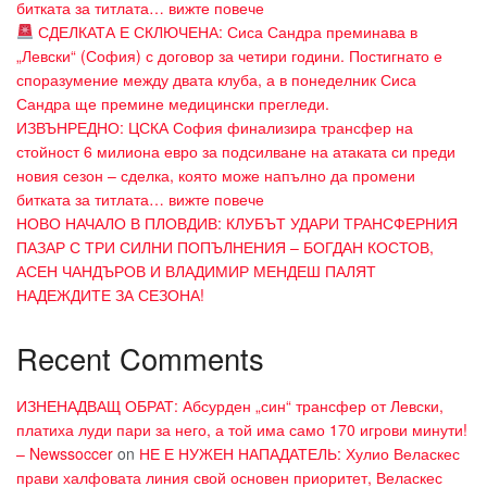
битката за титлата… вижте повече
СДЕЛКАТА Е СКЛЮЧЕНА: Сиса Сандра преминава в
„Левски“ (София) с договор за четири години. Постигнато е
споразумение между двата клуба, а в понеделник Сиса
Сандра ще премине медицински прегледи.
ИЗВЪНРЕДНО: ЦСКА София финализира трансфер на
стойност 6 милиона евро за подсилване на атаката си преди
новия сезон – сделка, която може напълно да промени
битката за титлата… вижте повече
НОВО НАЧАЛО В ПЛОВДИВ: КЛУБЪТ УДАРИ ТРАНСФЕРНИЯ
ПАЗАР С ТРИ СИЛНИ ПОПЪЛНЕНИЯ – БОГДАН КОСТОВ,
АСЕН ЧАНДЪРОВ И ВЛАДИМИР МЕНДЕШ ПАЛЯТ
НАДЕЖДИТЕ ЗА СЕЗОНА!
Recent Comments
ИЗНЕНАДВАЩ ОБРАТ: Абсурден „син“ трансфер от Левски,
платиха луди пари за него, а той има само 170 игрови минути!
– Newssoccer
on
НЕ Е НУЖЕН НАПАДАТЕЛЬ: Хулио Веласкес
прави халфовата линия свой основен приоритет, Веласкес