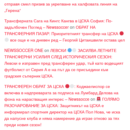
отправя смел призив за укрепване на халфовата линия на
„Герена“
Трансферната Сага на Кингс Кангва в ЦСКА София: По-
задълбочен Поглед – Newssoccer
on
ОБРАТ НА
ТРАНСФЕРНИЯ ПАЗАР: Приоритетният трансфер на ЦСКА
все още е на дневен ред – Георгий Цитаишвили остава цел
NEWSSOCCER ONE
on
ЛЕВСКИ
ЗАСИЛВА ЛЕТНИТЕ
ТРАНСФЕРНИ УСИЛИЯ СЛЕД ИСТОРИЧЕСКИЯ СЕЗОН:
Левски е изправен пред трансферен удар, тъй като водещият
футболист от Серия А е на път да се присъедини към
градския съперник ЦСКА.
ТРАНСФЕРЕН ОБРАТ ЗА ЦСКА
: Коджаелиспор се
включва в надпреварата за подписа на Лумбард Делова на
фона на нарастващия интерес – Newssocce
on
ГОЛЯМО
РАЗОЧАРОВАНИЕ ЗА ЦСКА: Защитникът на ЦСКА е
информирал спортния директор на ЦСКА Пол Нова, че иска
да напусне клуба и няма намерение да играе отново за тях
преди новия сезон!