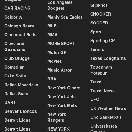
Los Angeles
Slipknot
CAR RACING
Dodgers
SNOOKER
Celebrity
Manly Sea Eagles
SOCCER
Chicago Bears
MLB
Sport
Cincinnati Reds
MMA
Sporting CP
Cleveland
MORE SPORT
Guardians
Tennis
Motor GP
Club Brugge
Texas Longhorns
Movies
Comedian
Tottenham
Music Actor
Hotspur
Cska Sofia
NBA
Travel
Dallas Mavericks
New York Giants
Travel News
Dallas Stars
New York Jets
UFC
DART
New York Mets
UK Weather News
Denver Broncos
New York
Unc Basketball
Detroit Lions
Rangers
Universitatea
Detroit Lions
NEW YORK
Craiova