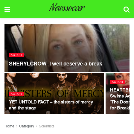
Newssoccer
ACTOR
SHERYLCROW–I well deserve a break
ACTOR
HEARTBR
ACTOR
Swims Addr
YET UNTOLD FACT – the sisters of mercy
‘The Door’
and the stage
for Breakin
Home
Category
Scientists