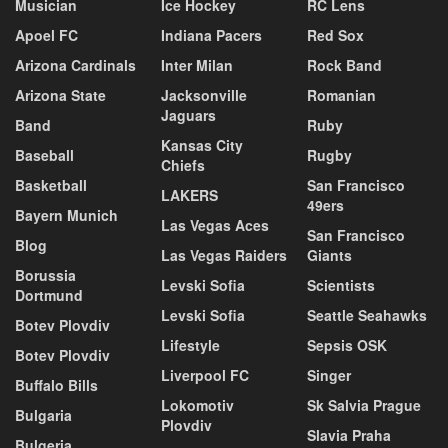
Musician
Ice Hockey
RC Lens
Apoel FC
Indiana Pacers
Red Sox
Arizona Cardinals
Inter Milan
Rock Band
Arizona State
Jacksonville
Romanian
Jaguars
Band
Ruby
Kansas City
Baseball
Rugby
Chiefs
Basketball
San Francisco
LAKERS
49ers
Bayern Munich
Las Vegas Aces
San Francisco
Blog
Las Vegas Raiders
Giants
Borussia
Levski Sofia
Scientists
Dortmund
Levski Sofia
Seattle Seahawks
Botev Plovdiv
Lifestyle
Sepsis OSK
Botev Plovdiv
Liverpool FC
Singer
Buffalo Bills
Lokomotiv
Sk Salvia Prague
Bulgaria
Plovdiv
Slavia Praha
Bulgeria