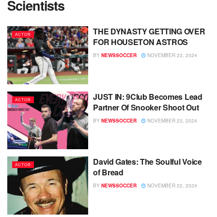
Scientists
THE DYNASTY GETTING OVER
ACTOR
FOR HOUSETON ASTROS
BY
NEWSSOCCER
NOVEMBER 23, 2024
JUST IN: 9Club Becomes Lead
ACTOR
Partner Of Snooker Shoot Out
BY
NEWSSOCCER
NOVEMBER 23, 2024
David Gates: The Soulful Voice
ACTOR
of Bread
BY
NEWSSOCCER
NOVEMBER 22, 2024