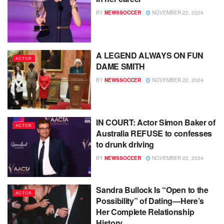
BY
NEWSSOCCER
NOVEMBER 22, 2024
A LEGEND ALWAYS ON FUN
ACTOR
DAME SMITH
BY
NEWSSOCCER
NOVEMBER 22, 2024
IN COURT: Actor Simon Baker of
ACTOR
Australia REFUSE to confesses
to drunk driving
BY
NEWSSOCCER
NOVEMBER 22, 2024
Sandra Bullock Is “Open to the
ACTOR
Possibility” of Dating—Here’s
Her Complete Relationship
History