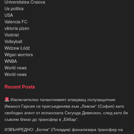
Universitatea Craiova
Us politics
USA
Valencia FC
viktoria plzen
Violinist
Volleyball
Widzew Łódź
Wigan worriors
WNBA
World news
World news
Recent Posts
Изключително талантливият атакуващ полузащитник
Иманол Гарсия се присъединява към „Левски“ (София) като
свободен агент от испанската Сегунда Дивисион, след като бе
съвсем близо до трансфер в „Ейбар“.
ИЗВЪНРЕДНО: „Ботев“ (Пловдив) финализира трансфер на