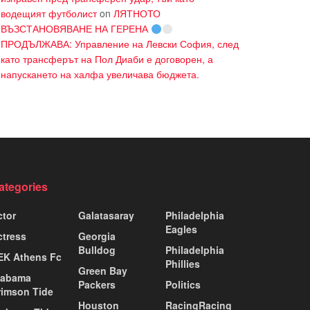
водещият футболист
on
ЛЯТНОТО
ВЪЗСТАНОВЯВАНЕ НА ГЕРЕНА
ПРОДЪЛЖАВА: Управление на Левски София, след
като трансферът на Пол Диаби е договорен, а
напускането на халфа увеличава бюджета.
ategories
ctor
Galatasaray
Philadelphia
Eagles
ctress
Georgia
Bulldog
Philadelphia
EK Athens Fc
Phillies
Green Bay
labama
Packers
Politics
rimson Tide
Houston
RacingRacing