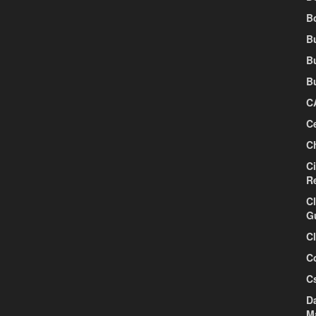
B
Bu
B
B
C
Ce
C
Ci
R
C
G
C
C
C
Da
M