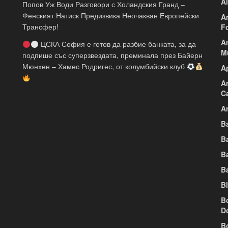
A
Попов Уж Води Разговори с Холандския Гранд –
Фенският Натиск Предизвика Неочакван Европейски
A
Трансфер!
F
A
ЦСКА София е готов да разбие банката, за да
M
подпише със суперзвездата, преминала през Байерн
Мюнхен – Хамес Родригес, от колумбийски клуб
A
A
C
Ar
B
B
B
B
B
B
D
B