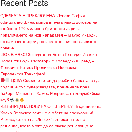
Recent Posts
СДЕЛКАТА Е ПРИКЛЮЧЕНА: Левски София
официално финализира впечатляващ договор на
стойност 170 милиона британски лири за
привличането на нов нападател – Мауро Икарди,
не само като играч, но и като техния нов….вижте
повече
ШОК В АЯКС! Звездата на Ботев Пловдив Ивелин
Попов Уж Води Разговори с Холандския Гранд –
Фенският Натиск Предизвика Неочакван
Европейски Трансфер!
ЦСКА София е готов да разбие банката, за да
подпише със суперзвездата, преминала през
Байерн Мюнхен – Хамес Родригес, от колумбийски
клуб
ИЗВЪНРЕДНА НОВИНА ОТ „ГЕРЕНА“! Бъдещето на
Хулио Веласкес вече не е обект на спекулации!
Ръководството на „Левски“ взе окончателно
решение, което може да се окаже решаващо за
сезона. Дали този ход ще промени съдбата на