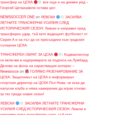
трансфер на ЦСКА
все още е на дневен ред –
Георгий Цитаишвили остава цел
NEWSSOCCER ONE
on
ЛЕВСКИ
ЗАСИЛВА
ЛЕТНИТЕ ТРАНСФЕРНИ УСИЛИЯ СЛЕД
ИСТОРИЧЕСКИЯ СЕЗОН: Левски е изправен пред
трансферен удар, тъй като водещият футболист от
Серия А е на път да се присъедини към градския
съперник ЦСКА.
ТРАНСФЕРЕН ОБРАТ ЗА ЦСКА
: Коджаелиспор
се включва в надпреварата за подписа на Лумбард
Делова на фона на нарастващия интерес –
Newssocce
on
ГОЛЯМО РАЗОЧАРОВАНИЕ ЗА
ЦСКА: Защитникът на ЦСКА е информирал
спортния директор на ЦСКА Пол Нова, че иска да
напусне клуба и няма намерение да играе отново
за тях преди новия сезон!
ЛЕВСКИ
ЗАСИЛВА ЛЕТНИТЕ ТРАНСФЕРНИ
УСИЛИЯ СЛЕД ИСТОРИЧЕСКИЯ СЕЗОН: Левски е
изправен пред трансферен удар, тъй като