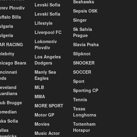
Seahawks
Levski Sofia
otev Plovdiv
Sepsis OSK
Levski Sofia
ffalo Bills
Singer
Lifestyle
ulgaria
Sk Salvia
Liverpool FC
ulgeria
Prague
Lokomotiv
AR RACING
Slavia Praha
Plovdiv
lebrity
Slipknot
Los Angeles
hicago Bears
Dodgers
SNOOKER
ncinnati
Manly Sea
SOCCER
eds
Eagles
Sport
leveland
MLB
Sporting CP
uardians
MMA
Tennis
lub Brugge
MORE SPORT
Texas
omedian
Motor GP
Longhorns
ska Sofia
Movies
Tottenham
llas
Hotspur
Music Actor
avericks