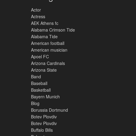
Actor
Actress
AEK Athens fc
Alabama Crimson Tide
Alabama Tide
American football
American musician
Apoel FC
Arizona Cardinals
Arizona State
Band
Baseball
Basketball
Bayern Munich
Blog
Borussia Dortmund
Botev Plovdiv
Botev Plovdiv
Buffalo Bills