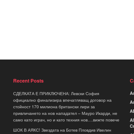
Recent Posts
C
A
СДЕЛКАТА Е ПРИКЛЮЧЕНА: Левски София
официално финализира впечатляващ договор на
A
стойност 170 милиона британски лири за
A
привличането на нов нападател – Мауро Икарди, не
само като играч, но и като техния нов….вижте повече
A
C
ШОК В АЯКС! Звездата на Ботев Пловдив Ивелин