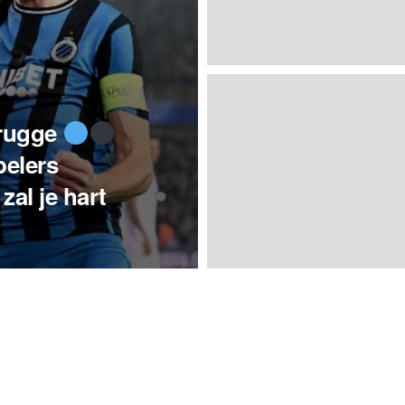
rugge
pelers
al je hart