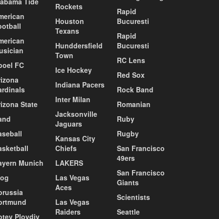
labama Tide
Rockets
Rapid
merican
Houston
Bucuresti
ootball
Texans
Rapid
merican
Hunddersfield
Bucuresti
usician
Town
RC Lens
poel FC
Ice Hockey
Red Sox
rizona
Indiana Pacers
ardinals
Rock Band
Inter Milan
izona State
Romanian
Jacksonville
and
Ruby
Jaguars
aseball
Rugby
Kansas City
asketball
Chiefs
San Francisco
49ers
ayern Munich
LAKERS
San Francisco
log
Las Vegas
Giants
Aces
orussia
Scientists
ortmund
Las Vegas
Raiders
Seattle
otev Plovdiv