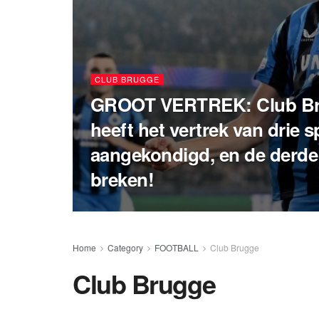
CLUB BRUGGE
GROOT VERTREK: Club B
heeft het vertrek van drie s
aangekondigd, en de derde z
breken!
Home
Category
FOOTBALL
Club Brugge
Club Brugge