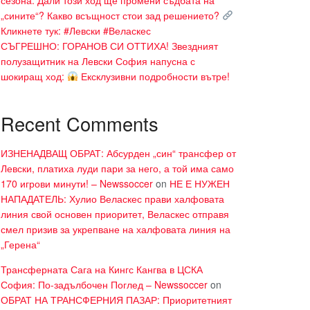
„сините“? Какво всъщност стои зад решението?
Кликнете тук: #Левски #Веласкес
СЪГРЕШНО: ГОРАНОВ СИ ОТТИХА! Звездният
полузащитник на Левски София напусна с
шокиращ ход:
Ексклузивни подробности вътре!
Recent Comments
ИЗНЕНАДВАЩ ОБРАТ: Абсурден „син“ трансфер от
Левски, платиха луди пари за него, а той има само
170 игрови минути! – Newssoccer
on
НЕ Е НУЖЕН
НАПАДАТЕЛЬ: Хулио Веласкес прави халфовата
линия свой основен приоритет, Веласкес отправя
смел призив за укрепване на халфовата линия на
„Герена“
Трансферната Сага на Кингс Кангва в ЦСКА
София: По-задълбочен Поглед – Newssoccer
on
ОБРАТ НА ТРАНСФЕРНИЯ ПАЗАР: Приоритетният