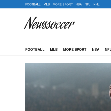
FOOTBALL
MLB
MORE SPORT
NBA
NFL
NHL
Newssoccer
FOOTBALL
MLB
MORE SPORT
NBA
NF