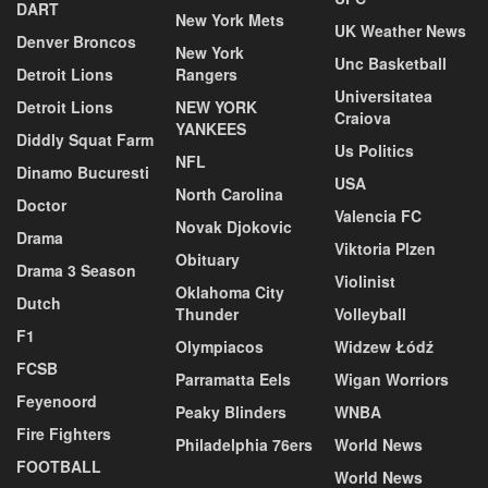
DART
New York Mets
UK Weather News
Denver Broncos
New York
Unc Basketball
Detroit Lions
Rangers
Universitatea
Detroit Lions
NEW YORK
Craiova
YANKEES
Diddly Squat Farm
Us Politics
NFL
Dinamo Bucuresti
USA
North Carolina
Doctor
Valencia FC
Novak Djokovic
Drama
Viktoria Plzen
Obituary
Drama 3 Season
Violinist
Oklahoma City
Dutch
Thunder
Volleyball
F1
Olympiacos
Widzew Łódź
FCSB
Parramatta Eels
Wigan Worriors
Feyenoord
Peaky Blinders
WNBA
Fire Fighters
Philadelphia 76ers
World News
FOOTBALL
World News