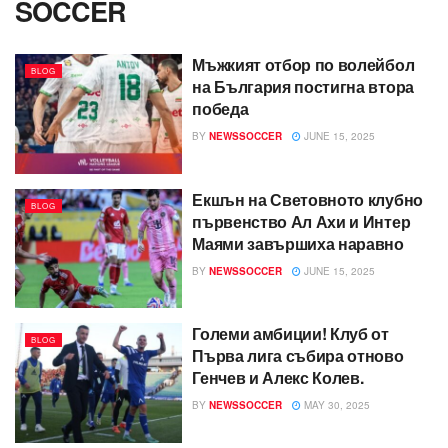
SOCCER
Мъжкият отбор по волейбол
BLOG
на България постигна втора
победа
BY
NEWSSOCCER
JUNE 15, 2025
Екшън на Световното клубно
BLOG
първенство Ал Ахи и Интер
Маями завършиха наравно
BY
NEWSSOCCER
JUNE 15, 2025
Големи амбиции! Клуб от
BLOG
Първа лига събира отново
Генчев и Алекс Колев.
BY
NEWSSOCCER
MAY 30, 2025