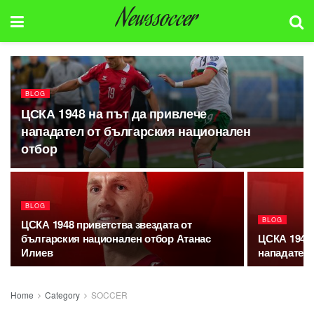
Newssoccer
BLOG
ЦСКА 1948 на път да привлече
нападател от българския национален
отбор
BLOG
BLOG
ЦСКА 1948 приветства звездата от
българския национален отбор Атанас
ЦСКА 1948 
Илиев
нападател
Home
Category
SOCCER