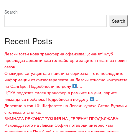
Search
Search
Recent Posts
Левски готви нова трансферна офанзива: „синият“ клуб
преследва аржентински голмайстор и защитен гигант за новия
сезон
Очевидно ситуацията е наистина сериозна – ето последните
информации от физиотерапевта на Левски относно контузията
на Сангaре. Подробности по-долу
….
ЦСКА подготвя силен трансфер в рамките на дни, парите
няма да са проблем. Подробности по-долу
….
Директно в топ 10: Шефовете на Левски купиха Степе Вуличич
с голяма отстъпка.
ЗИМНАТА РЕКОНСТРУКЦИЯ НА „ГЕРЕНА“ ПРОДЪЛЖАВА:
Ръководството на Левски София потвърди интерес към
трансфера на Пол Диаби, а напускането на полузащитник