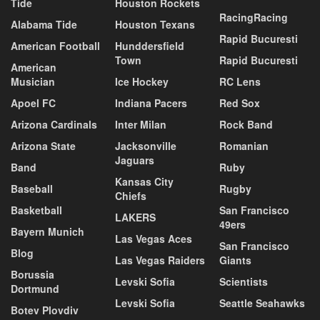
Tide
Houston Rockets
RacingRacing
Alabama Tide
Houston Texans
Rapid Bucuresti
American Football
Hunddersfield
Town
Rapid Bucuresti
American
Musician
Ice Hockey
RC Lens
Apoel FC
Indiana Pacers
Red Sox
Arizona Cardinals
Inter Milan
Rock Band
Arizona State
Jacksonville
Romanian
Jaguars
Band
Ruby
Kansas City
Baseball
Rugby
Chiefs
Basketball
San Francisco
LAKERS
49ers
Bayern Munich
Las Vegas Aces
San Francisco
Blog
Las Vegas Raiders
Giants
Borussia
Levski Sofia
Scientists
Dortmund
Levski Sofia
Seattle Seahawks
Botev Plovdiv