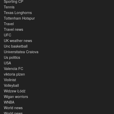
Sporting CP
Tennis
Texas Longhorns
Tottenham Hotspur
Travel
Travel news
UFC
UK weather news
Unc basketball
Universitatea Craiova
Us politics
USA
Valencia FC
viktoria plzen
Violinist
Volleyball
Widzew Łódź
Wigan worriors
WNBA
World news
World news