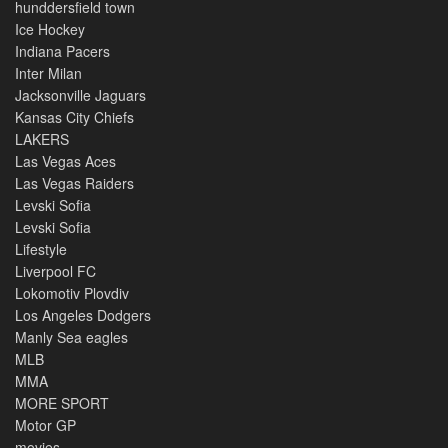
hunddersfield town
Ice Hockey
Indiana Pacers
Inter Milan
Jacksonville Jaguars
Kansas City Chiefs
LAKERS
Las Vegas Aces
Las Vegas Raiders
Levski Sofia
Levski Sofia
Lifestyle
Liverpool FC
Lokomotiv Plovdiv
Los Angeles Dodgers
Manly Sea eagles
MLB
MMA
MORE SPORT
Motor GP
movies