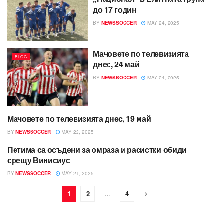
до 17 годин
BY
NEWSSOCCER
MAY 24, 2025
Мачовете по телевизията
BLOG
днес, 24 май
BY
NEWSSOCCER
MAY 24, 2025
Мачовете по телевизията днес, 19 май
BLOG
BY
NEWSSOCCER
MAY 22, 2025
Петима са осъдени за омраза и расистки обиди
BLOG
срещу Винисиус
BY
NEWSSOCCER
MAY 21, 2025
1
2
…
4