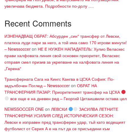
увеличава бюджета. Подробности по-долу ….
Recent Comments
ИЗНЕНАДВАЩ ОБРАТ: Абсурден „син“ трансфер от Левски,
платиха луди пари за него, а той има само 170 игрови минути!
– Newssoccer
on
НЕ Е НУЖЕН НАПАДАТЕЛЬ: Хулио Веласкес
прави халфовата линия свой основен приоритет, Веласкес
отправя смел призив за укрепване на халфовата линия на
„Герена“
Трансферната Сага на Кингс Кангва в ЦСКА София: По-
задълбочен Поглед – Newssoccer
on
ОБРАТ НА
ТРАНСФЕРНИЯ ПАЗАР: Приоритетният трансфер на ЦСКА
все още е на дневен ред – Георгий Цитаишвили остава цел
NEWSSOCCER ONE
on
ЛЕВСКИ
ЗАСИЛВА ЛЕТНИТЕ
ТРАНСФЕРНИ УСИЛИЯ СЛЕД ИСТОРИЧЕСКИЯ СЕЗОН:
Левски е изправен пред трансферен удар, тъй като водещият
футболист от Серия А е на път да се присъедини към