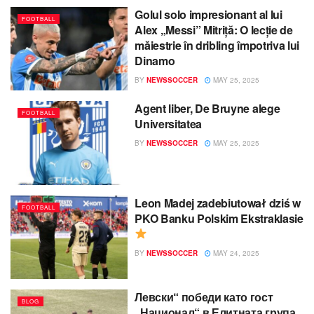
Golul solo impresionant al lui
FOOTBALL
Alex „Messi” Mitriță: O lecție de
măiestrie în dribling împotriva lui
Dinamo
BY
NEWSSOCCER
MAY 25, 2025
Agent liber, De Bruyne alege
FOOTBALL
Universitatea
BY
NEWSSOCCER
MAY 25, 2025
Leon Madej zadebiutował dziś w
FOOTBALL
PKO Banku Polskim Ekstraklasie
BY
NEWSSOCCER
MAY 24, 2025
Левски“ победи като гост
BLOG
„Национал“ в Елитната група