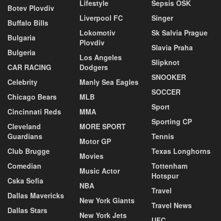
Lifestyle
Sepsis OSK
Botev Plovdiv
Liverpool FC
Singer
Buffalo Bills
Lokomotiv
Sk Salvia Prague
Bulgaria
Plovdiv
Slavia Praha
Bulgeria
Los Angeles
Slipknot
CAR RACING
Dodgers
SNOOKER
Celebrity
Manly Sea Eagles
SOCCER
Chicago Bears
MLB
Sport
Cincinnati Reds
MMA
Sporting CP
Cleveland
MORE SPORT
Guardians
Tennis
Motor GP
Club Brugge
Texas Longhorns
Movies
Comedian
Tottenham
Music Actor
Hotspur
Cska Sofia
NBA
Travel
Dallas Mavericks
New York Giants
Travel News
Dallas Stars
New York Jets
UFC