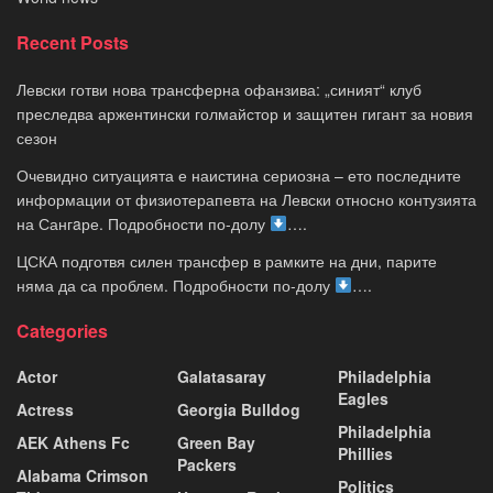
Recent Posts
Левски готви нова трансферна офанзива: „синият“ клуб
преследва аржентински голмайстор и защитен гигант за новия
сезон
Очевидно ситуацията е наистина сериозна – ето последните
информации от физиотерапевта на Левски относно контузията
на Сангaре. Подробности по-долу
….
ЦСКА подготвя силен трансфер в рамките на дни, парите
няма да са проблем. Подробности по-долу
….
Categories
Actor
Galatasaray
Philadelphia
Eagles
Actress
Georgia Bulldog
Philadelphia
AEK Athens Fc
Green Bay
Phillies
Packers
Alabama Crimson
Politics