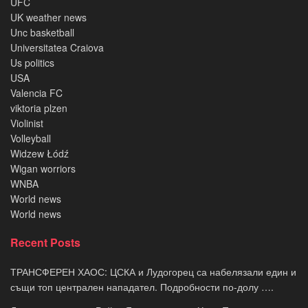
UFC
UK weather news
Unc basketball
Universitatea Craiova
Us politics
USA
Valencia FC
viktoria plzen
Violinist
Volleyball
Widzew Łódź
Wigan worriors
WNBA
World news
World news
Recent Posts
ТРАНСФЕРЕН ХАОС: ЦСКА и Лудогорец са набелязали един и
същи топ централен нападател. Подробности по-долу ….