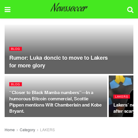
Newssoccer
BLOG
Rumor: Luka doncic to move to Lakers
for more glory
BLOG
“Closer to Black Mamba numbers”—In a
LAKERS
humorous Bitcoin commercial, Scottie
Pippen mentions Wilt Chamberlain and Kobe
Lakers’ new
Bryant.
after scary 
Home
Category
LAKERS