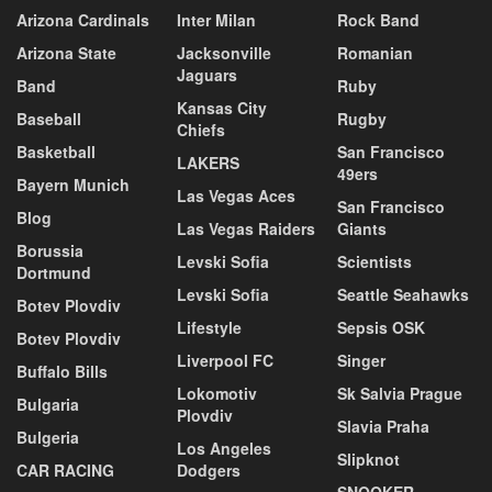
Arizona Cardinals
Inter Milan
Rock Band
Arizona State
Jacksonville
Romanian
Jaguars
Band
Ruby
Kansas City
Baseball
Rugby
Chiefs
Basketball
San Francisco
LAKERS
49ers
Bayern Munich
Las Vegas Aces
San Francisco
Blog
Las Vegas Raiders
Giants
Borussia
Levski Sofia
Scientists
Dortmund
Levski Sofia
Seattle Seahawks
Botev Plovdiv
Lifestyle
Sepsis OSK
Botev Plovdiv
Liverpool FC
Singer
Buffalo Bills
Lokomotiv
Sk Salvia Prague
Bulgaria
Plovdiv
Slavia Praha
Bulgeria
Los Angeles
Slipknot
CAR RACING
Dodgers
SNOOKER