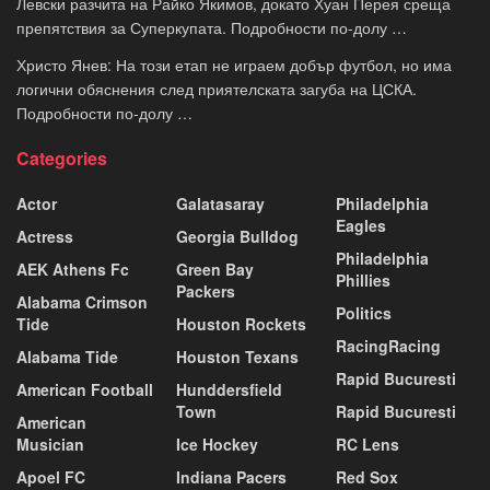
Левски разчита на Райко Якимов, докато Хуан Перея среща
препятствия за Суперкупата. Подробности по-долу …
Христо Янев: На този етап не играем добър футбол, но има
логични обяснения след приятелската загуба на ЦСКА.
Подробности по-долу …
Categories
Actor
Galatasaray
Philadelphia
Eagles
Actress
Georgia Bulldog
Philadelphia
AEK Athens Fc
Green Bay
Phillies
Packers
Alabama Crimson
Politics
Tide
Houston Rockets
RacingRacing
Alabama Tide
Houston Texans
Rapid Bucuresti
American Football
Hunddersfield
Town
Rapid Bucuresti
American
Musician
Ice Hockey
RC Lens
Apoel FC
Indiana Pacers
Red Sox