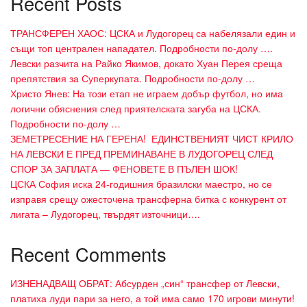
Recent Posts
ТРАНСФЕРЕН ХАОС: ЦСКА и Лудогорец са набелязали един и
същи топ централен нападател. Подробности по-долу ….
Левски разчита на Райко Якимов, докато Хуан Перея среща
препятствия за Суперкупата. Подробности по-долу …
Христо Янев: На този етап не играем добър футбол, но има
логични обяснения след приятелската загуба на ЦСКА.
Подробности по-долу …
ЗЕМЕТРЕСЕНИЕ НА ГЕРЕНА! ЕДИНСТВЕНИЯТ ЧИСТ КРИЛО
НА ЛЕВСКИ Е ПРЕД ПРЕМИНАВАНЕ В ЛУДОГОРЕЦ СЛЕД
СПОР ЗА ЗАПЛАТА — ФЕНОВЕТЕ В ПЪЛЕН ШОК!
ЦСКА София иска 24-годишния бразилски маестро, но се
изправя срещу ожесточена трансферна битка с конкурент от
лигата – Лудогорец, твърдят източници….
Recent Comments
ИЗНЕНАДВАЩ ОБРАТ: Абсурден „син“ трансфер от Левски,
платиха луди пари за него, а той има само 170 игрови минути!