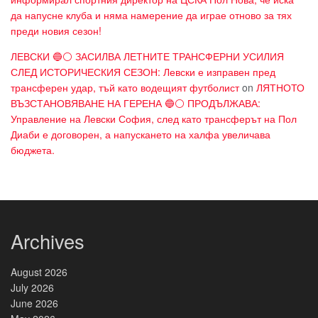
да напусне клуба и няма намерение да играе отново за тях
преди новия сезон!
ЛЕВСКИ 🔵⚪ ЗАСИЛВА ЛЕТНИТЕ ТРАНСФЕРНИ УСИЛИЯ
СЛЕД ИСТОРИЧЕСКИЯ СЕЗОН: Левски е изправен пред
трансферен удар, тъй като водещият футболист
on
ЛЯТНОТО
ВЪЗСТАНОВЯВАНЕ НА ГЕРЕНА 🔵⚪ ПРОДЪЛЖАВА:
Управление на Левски София, след като трансферът на Пол
Диаби е договорен, а напускането на халфа увеличава
бюджета.
Archives
August 2026
July 2026
June 2026