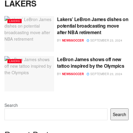
LAKERS
Lakers’ LeBron James dishes on
LAKERS
potential broadcasting move
after NBA retirement
BY
NEWSSOCCER
SEPTEMBER 23, 2024
LeBron James shows off new
LAKERS
tattoo inspired by the Olympics
BY
NEWSSOCCER
SEPTEMBER 23, 2024
Search
Search