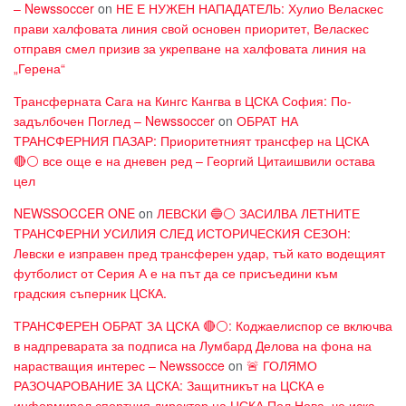
– Newssoccer
on
НЕ Е НУЖЕН НАПАДАТЕЛЬ: Хулио Веласкес
прави халфовата линия свой основен приоритет, Веласкес
отправя смел призив за укрепване на халфовата линия на
„Герена“
Трансферната Сага на Кингс Кангва в ЦСКА София: По-
задълбочен Поглед – Newssoccer
on
ОБРАТ НА
ТРАНСФЕРНИЯ ПАЗАР: Приоритетният трансфер на ЦСКА
🔴⚪ все още е на дневен ред – Георгий Цитаишвили остава
цел
NEWSSOCCER ONE
on
ЛЕВСКИ 🔵⚪ ЗАСИЛВА ЛЕТНИТЕ
ТРАНСФЕРНИ УСИЛИЯ СЛЕД ИСТОРИЧЕСКИЯ СЕЗОН:
Левски е изправен пред трансферен удар, тъй като водещият
футболист от Серия А е на път да се присъедини към
градския съперник ЦСКА.
ТРАНСФЕРЕН ОБРАТ ЗА ЦСКА 🔴⚪: Коджаелиспор се включва
в надпреварата за подписа на Лумбард Делова на фона на
нарастващия интерес – Newssocce
on
🚨 ГОЛЯМО
РАЗОЧАРОВАНИЕ ЗА ЦСКА: Защитникът на ЦСКА е
информирал спортния директор на ЦСКА Пол Нова, че иска