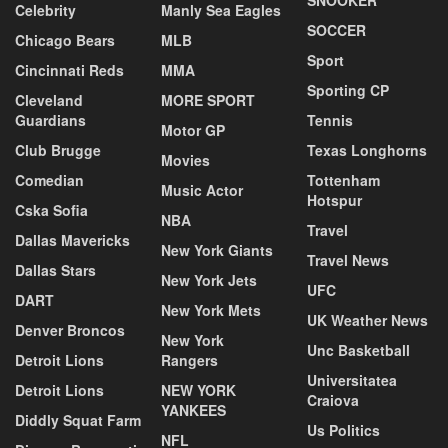
Celebrity
Manly Sea Eagles
SOCCER
Chicago Bears
MLB
Sport
Cincinnati Reds
MMA
Sporting CP
Cleveland
MORE SPORT
Guardians
Tennis
Motor GP
Club Brugge
Texas Longhorns
Movies
Comedian
Tottenham
Music Actor
Hotspur
Cska Sofia
NBA
Travel
Dallas Mavericks
New York Giants
Travel News
Dallas Stars
New York Jets
UFC
DART
New York Mets
UK Weather News
Denver Broncos
New York
Unc Basketball
Detroit Lions
Rangers
Universitatea
Detroit Lions
NEW YORK
Craiova
YANKEES
Diddly Squat Farm
Us Politics
NFL