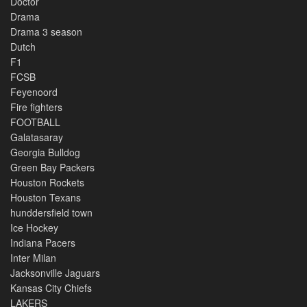
Doctor
Drama
Drama 3 season
Dutch
F1
FCSB
Feyenoord
Fire fighters
FOOTBALL
Galatasaray
Georgia Bulldog
Green Bay Packers
Houston Rockets
Houston Texans
hunddersfield town
Ice Hockey
Indiana Pacers
Inter Milan
Jacksonville Jaguars
Kansas City Chiefs
LAKERS