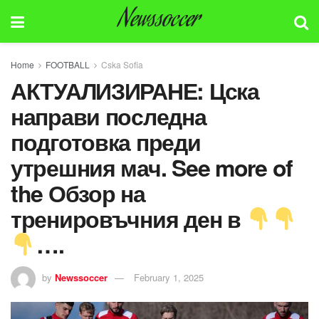
Newssoccer
Home
FOOTBALL
Cska Sofia
АКТУАЛИЗИРАНЕ: Цска
направи последна
подготовка преди
утрешния мач. See more of
the Обзор на
тренировъчния ден в
….
by
Newssoccer
February 1, 2025