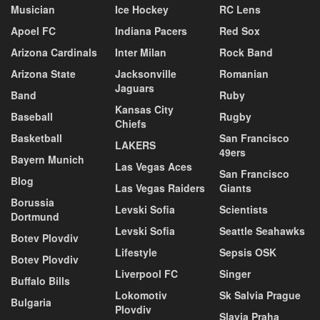
Musician
Ice Hockey
RC Lens
Apoel FC
Indiana Pacers
Red Sox
Arizona Cardinals
Inter Milan
Rock Band
Arizona State
Jacksonville
Romanian
Jaguars
Band
Ruby
Kansas City
Baseball
Rugby
Chiefs
Basketball
San Francisco
LAKERS
49ers
Bayern Munich
Las Vegas Aces
San Francisco
Blog
Las Vegas Raiders
Giants
Borussia
Levski Sofia
Scientists
Dortmund
Levski Sofia
Seattle Seahawks
Botev Plovdiv
Lifestyle
Sepsis OSK
Botev Plovdiv
Liverpool FC
Singer
Buffalo Bills
Lokomotiv
Sk Salvia Prague
Bulgaria
Plovdiv
Slavia Praha