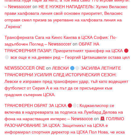
– Newssoccer
on
НЕ Е НУЖЕН НАПАДАТЕЛЬ: Хулио Веласкес
прави халфовата линия свой основен приоритет, Веласкес
отправя смел призив за укрепване на халфовата линия на
„Герена“
Трансферната Сага на Кингс Кангва в ЦСКА София: По-
задълбочен Поглед – Newssoccer
on
ОБРАТ НА
ТРАНСФЕРНИЯ ПАЗАР: Приоритетният трансфер на ЦСКА
все още е на дневен ред – Георгий Цитаишвили остава цел
NEWSSOCCER ONE
on
ЛЕВСКИ
ЗАСИЛВА ЛЕТНИТЕ
ТРАНСФЕРНИ УСИЛИЯ СЛЕД ИСТОРИЧЕСКИЯ СЕЗОН:
Левски е изправен пред трансферен удар, тъй като водещият
футболист от Серия А е на път да се присъедини към
градския съперник ЦСКА.
ТРАНСФЕРЕН ОБРАТ ЗА ЦСКА
: Коджаелиспор се
включва в надпреварата за подписа на Лумбард Делова на
фона на нарастващия интерес – Newssocce
on
ГОЛЯМО
РАЗОЧАРОВАНИЕ ЗА ЦСКА: Защитникът на ЦСКА е
информирал спортния директор на ЦСКА Пол Нова, че иска