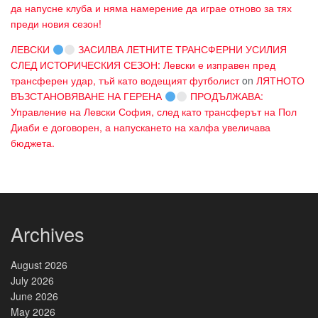
да напусне клуба и няма намерение да играе отново за тях
преди новия сезон!
ЛЕВСКИ
ЗАСИЛВА ЛЕТНИТЕ ТРАНСФЕРНИ УСИЛИЯ
СЛЕД ИСТОРИЧЕСКИЯ СЕЗОН: Левски е изправен пред
трансферен удар, тъй като водещият футболист
on
ЛЯТНОТО
ВЪЗСТАНОВЯВАНЕ НА ГЕРЕНА
ПРОДЪЛЖАВА:
Управление на Левски София, след като трансферът на Пол
Диаби е договорен, а напускането на халфа увеличава
бюджета.
Archives
August 2026
July 2026
June 2026
May 2026