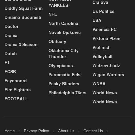
Craiova
YANKEES
Diddly Squat Farm
Us Politics
NFL
Dinamo Bucuresti
USA
North Carolina
Doctor
Valencia FC
Novak Djokovic
Drama
Viktoria Plzen
Obituary
Drama 3 Season
Violinist
Oklahoma City
Dutch
Thunder
Volleyball
F1
Olympiacos
Widzew Łódź
FCSB
Parramatta Eels
Wigan Worriors
Feyenoord
Peaky Blinders
WNBA
Fire Fighters
Philadelphia 76ers
World News
FOOTBALL
World News
Home
Privacy Policy
About Us
Contact Us