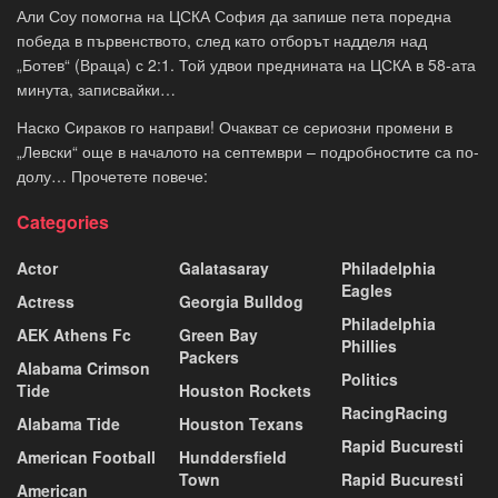
Али Соу помогна на ЦСКА София да запише пета поредна
победа в първенството, след като отборът надделя над
„Ботев“ (Враца) с 2:1. Той удвои преднината на ЦСКА в 58-ата
минута, записвайки…
Наско Сираков го направи! Очакват се сериозни промени в
„Левски“ още в началото на септември – подробностите са по-
долу… Прочетете повече:
Categories
Actor
Galatasaray
Philadelphia
Eagles
Actress
Georgia Bulldog
Philadelphia
AEK Athens Fc
Green Bay
Phillies
Packers
Alabama Crimson
Politics
Tide
Houston Rockets
RacingRacing
Alabama Tide
Houston Texans
Rapid Bucuresti
American Football
Hunddersfield
Town
Rapid Bucuresti
American