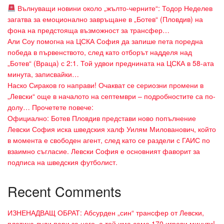
Вълнуващи новини около „жълто-черните“: Тодор Неделев
загатва за емоционално завръщане в „Ботев“ (Пловдив) на
фона на предстояща възможност за трансфер…
Али Соу помогна на ЦСКА София да запише пета поредна
победа в първенството, след като отборът надделя над
„Ботев“ (Враца) с 2:1. Той удвои преднината на ЦСКА в 58-ата
минута, записвайки…
Наско Сираков го направи! Очакват се сериозни промени в
„Левски“ още в началото на септември – подробностите са по-
долу… Прочетете повече:
Официално: Ботев Пловдив представи ново попълнение
Левски София иска шведския халф Уилям Милованович, който
в момента е свободен агент, след като се раздели с ГАИС по
взаимно съгласие. Левски София е основният фаворит за
подписа на шведския футболист.
Recent Comments
ИЗНЕНАДВАЩ ОБРАТ: Абсурден „син“ трансфер от Левски,
платиха луди пари за него, а той има само 170 игрови минути!