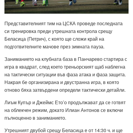
Представителният тим на ЦСКА проведе последната
си тренировка преди утрешната контрола срещу
Беласица (Петрич), с която ще сложи край на
подготвителните мачове през зимната пауза.
Заниманието на клубната база в Панчарево стартира с
игра в квадрат, след което треньорският щаб наблегна
на тактически ситуации във фаза атака и фаза защита.
Накрая бе организирана и двустранна игра, в която
отново бяха затвърдени определи тактически детайли.
Лиъм Купър и Джеймс Ето’о продължават да се готвят
на облекчен режим, докато Илиан Антонов се включи
пълноценно в заниманието.
Утрешният двубой срещу Беласица е от 14:30 ч. и ще