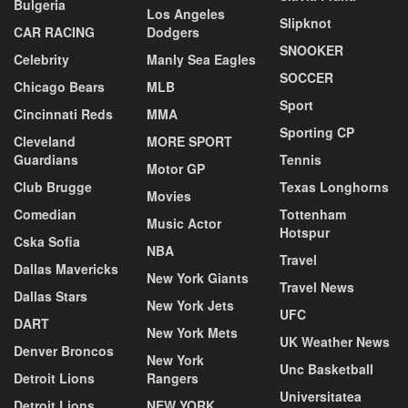
Bulgeria
Los Angeles
Slipknot
CAR RACING
Dodgers
SNOOKER
Celebrity
Manly Sea Eagles
SOCCER
Chicago Bears
MLB
Sport
Cincinnati Reds
MMA
Sporting CP
Cleveland
MORE SPORT
Guardians
Tennis
Motor GP
Club Brugge
Texas Longhorns
Movies
Comedian
Tottenham
Music Actor
Hotspur
Cska Sofia
NBA
Travel
Dallas Mavericks
New York Giants
Travel News
Dallas Stars
New York Jets
UFC
DART
New York Mets
UK Weather News
Denver Broncos
New York
Unc Basketball
Detroit Lions
Rangers
Universitatea
Detroit Lions
NEW YORK