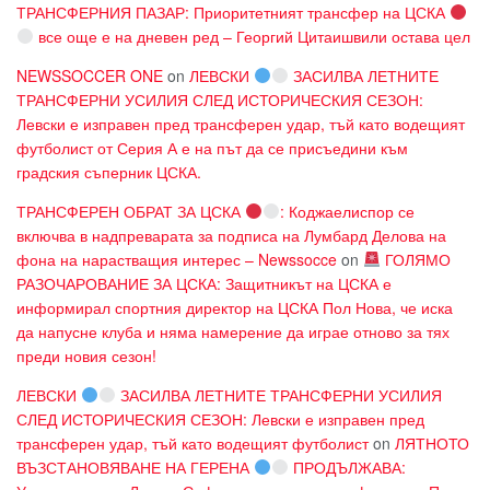
ТРАНСФЕРНИЯ ПАЗАР: Приоритетният трансфер на ЦСКА
все още е на дневен ред – Георгий Цитаишвили остава цел
NEWSSOCCER ONE
on
ЛЕВСКИ
ЗАСИЛВА ЛЕТНИТЕ
ТРАНСФЕРНИ УСИЛИЯ СЛЕД ИСТОРИЧЕСКИЯ СЕЗОН:
Левски е изправен пред трансферен удар, тъй като водещият
футболист от Серия А е на път да се присъедини към
градския съперник ЦСКА.
ТРАНСФЕРЕН ОБРАТ ЗА ЦСКА
: Коджаелиспор се
включва в надпреварата за подписа на Лумбард Делова на
фона на нарастващия интерес – Newssocce
on
ГОЛЯМО
РАЗОЧАРОВАНИЕ ЗА ЦСКА: Защитникът на ЦСКА е
информирал спортния директор на ЦСКА Пол Нова, че иска
да напусне клуба и няма намерение да играе отново за тях
преди новия сезон!
ЛЕВСКИ
ЗАСИЛВА ЛЕТНИТЕ ТРАНСФЕРНИ УСИЛИЯ
СЛЕД ИСТОРИЧЕСКИЯ СЕЗОН: Левски е изправен пред
трансферен удар, тъй като водещият футболист
on
ЛЯТНОТО
ВЪЗСТАНОВЯВАНЕ НА ГЕРЕНА
ПРОДЪЛЖАВА: