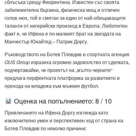
сблъсъка срещу Фиорентина. Известен със своята
забележителна бързина, физическа мощ и отличен
голов нюх, той е смятан за един от най-обещаващите
таланти от нигерийски произход в Европа. Любопитен
факт е, че Ифена е по-малкият брат на звездата на
Манчестър Юнайтед – Патрик Доргу.
Ръководството на Ботев Пловдив и спортната агенция
OUS Group
изразиха огромно задоволство от сделката,
подчертавайки, че проектът на „жълто-черните“
предлага перфектната платформа за развитието и
прехода на младежа към мъжкия футбол.
Оценка на попълнението: 8 / 10
Привличането на Ифена Доргу изглежда като
изключително умен и перспективен ход от страна на
Ботев Пловдив по няколко причини: