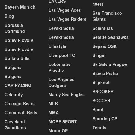
LAKERS
49ers
Bayern Munich
Las Vegas Aces
San Francisco
Blog
Las Vegas Raiders
Giants
Borussia
Levski Sofia
Scientists
Dortmund
Levski Sofia
Seattle Seahawks
Botev Plovdiv
Lifestyle
Sepsis OSK
Botev Plovdiv
Liverpool FC
Singer
Buffalo Bills
Lokomotiv
Sk Salvia Prague
Bulgaria
Plovdiv
Slavia Praha
Bulgeria
Los Angeles
Slipknot
CAR RACING
Dodgers
SNOOKER
Celebrity
Manly Sea Eagles
SOCCER
Chicago Bears
MLB
Sport
Cincinnati Reds
MMA
Sporting CP
Cleveland
MORE SPORT
Guardians
Tennis
Motor GP