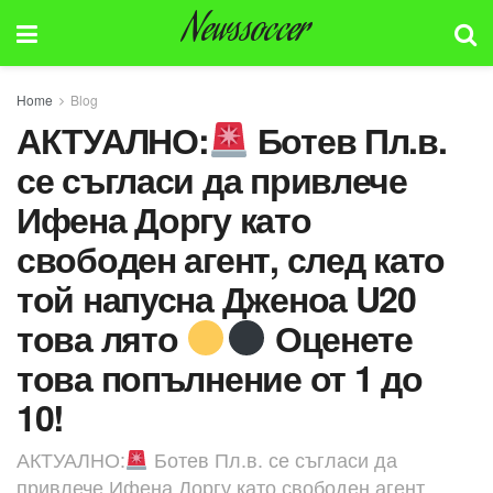
Newssoccer
Home
Blog
АКТУАЛНО:
Ботев Пл.в.
се съгласи да привлече
Ифена Доргу като
свободен агент, след като
той напусна Дженоа U20
това лято
Оценете
това попълнение от 1 до
10!
АКТУАЛНО:
Ботев Пл.в. се съгласи да
привлече Ифена Доргу като свободен агент,