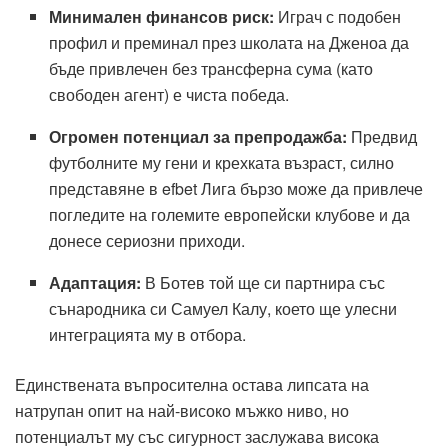
Минимален финансов риск:
Играч с подобен
профил и преминал през школата на Дженоа да
бъде привлечен без трансферна сума (като
свободен агент) е чиста победа.
Огромен потенциал за препродажба:
Предвид
футболните му гени и крехката възраст, силно
представяне в efbet Лига бързо може да привлече
погледите на големите европейски клубове и да
донесе сериозни приходи.
Адаптация:
В Ботев той ще си партнира със
сънародника си Самуел Калу, което ще улесни
интеграцията му в отбора.
Единствената въпросителна остава липсата на
натрупан опит на най-високо мъжко ниво, но
потенциалът му със сигурност заслужава висока