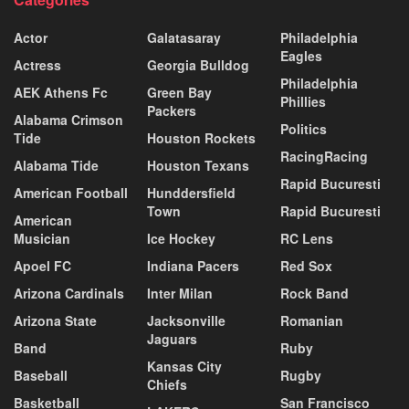
Actor
Galatasaray
Philadelphia
Eagles
Actress
Georgia Bulldog
Philadelphia
AEK Athens Fc
Green Bay
Phillies
Packers
Alabama Crimson
Politics
Tide
Houston Rockets
RacingRacing
Alabama Tide
Houston Texans
Rapid Bucuresti
American Football
Hunddersfield
Town
Rapid Bucuresti
American
Musician
Ice Hockey
RC Lens
Apoel FC
Indiana Pacers
Red Sox
Arizona Cardinals
Inter Milan
Rock Band
Arizona State
Jacksonville
Romanian
Jaguars
Band
Ruby
Kansas City
Baseball
Rugby
Chiefs
Basketball
San Francisco