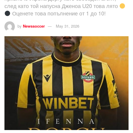
след като той напусна Дженоа U20 това лято
Оценете това попълнение от 1 до 10!
by
Newssoccer
May 31, 2026