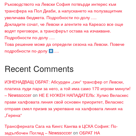
Ръководството на Левски София потвърди интерес към
трансфера на Пол Диаби, а напускането на полузащитник
увеличава бюджета. Подробности по-долу ….
Докладите сочат, че Левски и агентите на Кареасо все още
водят преговори, а трансферът остава на изчакване.
Подробности по-долу ….
Това решение може да определи сезона на Левски. Повече
подробности по-долу
….
Recent Comments
ИЗНЕНАДВАЩ ОБРАТ: Абсурден „син“ трансфер от Левски,
платиха луди пари за него, а той има само 170 игрови минути!
– Newssoccer
on
НЕ Е НУЖЕН НАПАДАТЕЛЬ: Хулио Веласкес
прави халфовата линия свой основен приоритет, Веласкес
отправя смел призив за укрепване на халфовата линия на
„Герена“
Трансферната Сага на Кингс Кангва в ЦСКА София: По-
задълбочен Поглед – Newssoccer
on
ОБРАТ НА