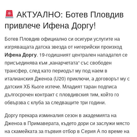
АКТУАЛНО: Ботев Пловдив
привлече Ифена Доргу!
Ботев Пловдив официално си осигури услугите на
изгряващата датска звезда от нигерийски произход
Ифена Доргу
. 19-годишният централен нападател се
присъединява към „канарчетата“ със свободен
трансфер, след като периодът му под наем в
италианския Дженоа (U20) приключи, а договорът му с
датския ХБ Кьоге изтече. Младият таран подписа
дългосрочен контракт с пловдивския тим, който го
обвързва с клуба за следващите три години.
Доргу прекара изминалия сезон в академията на
Дженоа в Примаверата, където дори си заслужи място
на скамейката за първия отбор в Серия А по време на