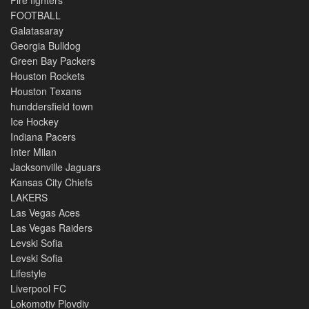
Fire fighters
FOOTBALL
Galatasaray
Georgia Bulldog
Green Bay Packers
Houston Rockets
Houston Texans
hunddersfield town
Ice Hockey
Indiana Pacers
Inter Milan
Jacksonville Jaguars
Kansas City Chiefs
LAKERS
Las Vegas Aces
Las Vegas Raiders
Levski Sofia
Levski Sofia
Lifestyle
Liverpool FC
Lokomotiv Plovdiv