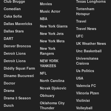
Club Brugge
Texas Longhorns
Movies
Comedian
Tottenham
Music Actor
Hotspur
Cska Sofia
NBA
Travel
Dallas Mavericks
New York Giants
Travel News
Dallas Stars
New York Jets
UFC
DART
New York Mets
UK Weather News
Denver Broncos
New York
Unc Basketball
Detroit Lions
Rangers
Universitatea
Detroit Lions
NEW YORK
Craiova
YANKEES
Diddly Squat Farm
Us Politics
NFL
Dinamo Bucuresti
USA
North Carolina
Doctor
Valencia FC
Novak Djokovic
Drama
Viktoria Plzen
Obituary
Drama 3 Season
Violinist
Oklahoma City
Dutch
Thunder
Volleyball