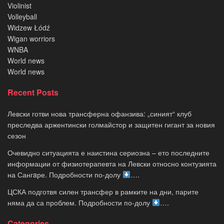
Violinist
Volleyball
Widzew Łódź
Wigan worriors
WNBA
World news
World news
Recent Posts
Левски готви нова трансферна офанзива: „синият“ клуб
преследва аржентински голмайстор и защитен гигант за новия
сезон
Очевидно ситуацията е наистина сериозна – ето последните
информации от физиотерапевта на Левски относно контузията
на Сангaре. Подробности по-долу
….
ЦСКА подготвя силен трансфер в рамките на дни, парите
няма да са проблем. Подробности по-долу
….
Categories