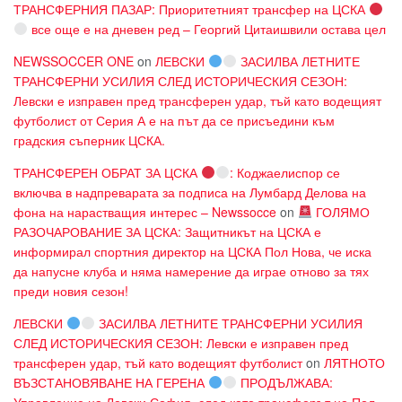
ТРАНСФЕРНИЯ ПАЗАР: Приоритетният трансфер на ЦСКА
все още е на дневен ред – Георгий Цитаишвили остава цел
NEWSSOCCER ONE
on
ЛЕВСКИ
ЗАСИЛВА ЛЕТНИТЕ
ТРАНСФЕРНИ УСИЛИЯ СЛЕД ИСТОРИЧЕСКИЯ СЕЗОН:
Левски е изправен пред трансферен удар, тъй като водещият
футболист от Серия А е на път да се присъедини към
градския съперник ЦСКА.
ТРАНСФЕРЕН ОБРАТ ЗА ЦСКА
: Коджаелиспор се
включва в надпреварата за подписа на Лумбард Делова на
фона на нарастващия интерес – Newssocce
on
ГОЛЯМО
РАЗОЧАРОВАНИЕ ЗА ЦСКА: Защитникът на ЦСКА е
информирал спортния директор на ЦСКА Пол Нова, че иска
да напусне клуба и няма намерение да играе отново за тях
преди новия сезон!
ЛЕВСКИ
ЗАСИЛВА ЛЕТНИТЕ ТРАНСФЕРНИ УСИЛИЯ
СЛЕД ИСТОРИЧЕСКИЯ СЕЗОН: Левски е изправен пред
трансферен удар, тъй като водещият футболист
on
ЛЯТНОТО
ВЪЗСТАНОВЯВАНЕ НА ГЕРЕНА
ПРОДЪЛЖАВА:
Управление на Левски София, след като трансферът на Пол