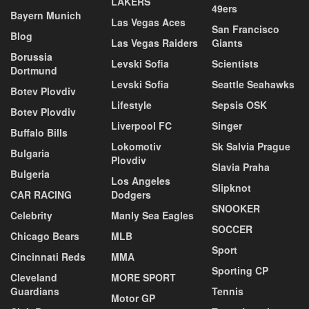
LAKERS
49ers
Bayern Munich
Las Vegas Aces
San Francisco
Blog
Las Vegas Raiders
Giants
Borussia
Levski Sofia
Scientists
Dortmund
Levski Sofia
Seattle Seahawks
Botev Plovdiv
Lifestyle
Sepsis OSK
Botev Plovdiv
Liverpool FC
Singer
Buffalo Bills
Lokomotiv
Sk Salvia Prague
Bulgaria
Plovdiv
Slavia Praha
Bulgeria
Los Angeles
Slipknot
CAR RACING
Dodgers
SNOOKER
Celebrity
Manly Sea Eagles
SOCCER
Chicago Bears
MLB
Sport
Cincinnati Reds
MMA
Sporting CP
Cleveland
MORE SPORT
Guardians
Tennis
Motor GP