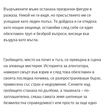
Въоръжените мъже останаха призрачни фигури в
разказа. Никой не ги видя, но присъствието им се
усещаше като леден полъх. Те дойдоха и си отидоха
като нощни хищници, оставяйки след себе си един
обезглавен труп и безброй въпроси, висящи във
въздуха като мъгла.
Гробището, място на почит и тъга, се превърна в сцена
на зловеща мистерия. Историята за атентатора,
намерил смърт във взрив и след това обезглавен в
своята последна почивка, се разпространяваше бързо,
примесена със страх и недоумение. Сенките над
гробището станаха по-дълбоки, а тишината – по-
заплашителна, сякаш самата земя шепнеше за
безмилостна справедливост или просто за още едно