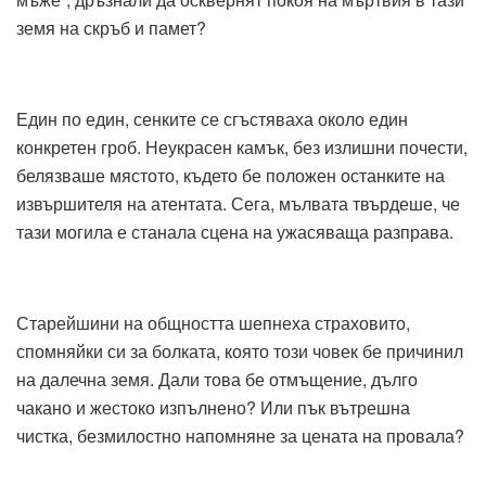
земя на скръб и памет?
Един по един, сенките се сгъстяваха около един
конкретен гроб. Неукрасен камък, без излишни почести,
белязваше мястото, където бе положен останките на
извършителя на атентата. Сега, мълвата твърдеше, че
тази могила е станала сцена на ужасяваща разправа.
Старейшини на общността шепнеха страховито,
спомняйки си за болката, която този човек бе причинил
на далечна земя. Дали това бе отмъщение, дълго
чакано и жестоко изпълнено? Или пък вътрешна
чистка, безмилостно напомняне за цената на провала?