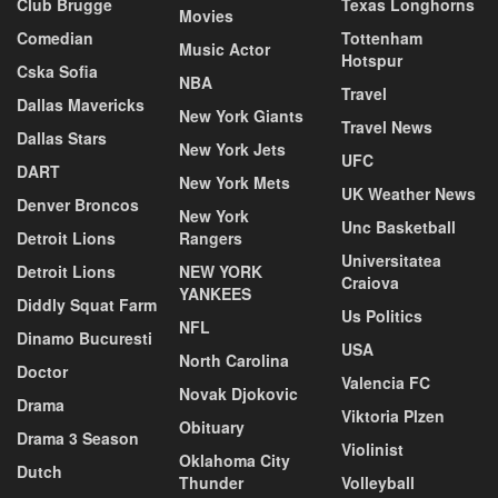
Club Brugge
Texas Longhorns
Movies
Comedian
Tottenham
Music Actor
Hotspur
Cska Sofia
NBA
Travel
Dallas Mavericks
New York Giants
Travel News
Dallas Stars
New York Jets
UFC
DART
New York Mets
UK Weather News
Denver Broncos
New York
Unc Basketball
Detroit Lions
Rangers
Universitatea
Detroit Lions
NEW YORK
Craiova
YANKEES
Diddly Squat Farm
Us Politics
NFL
Dinamo Bucuresti
USA
North Carolina
Doctor
Valencia FC
Novak Djokovic
Drama
Viktoria Plzen
Obituary
Drama 3 Season
Violinist
Oklahoma City
Dutch
Thunder
Volleyball