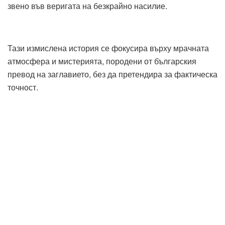
звено във веригата на безкрайно насилие.
Тази измислена история се фокусира върху мрачната
атмосфера и мистерията, породени от българския
превод на заглавието, без да претендира за фактическа
точност.