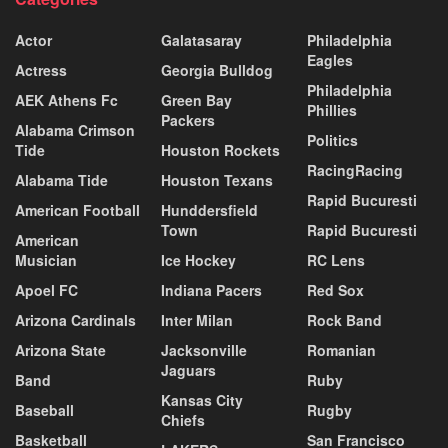
Actor
Galatasaray
Philadelphia
Eagles
Actress
Georgia Bulldog
Philadelphia
AEK Athens Fc
Green Bay
Phillies
Packers
Alabama Crimson
Politics
Tide
Houston Rockets
RacingRacing
Alabama Tide
Houston Texans
Rapid Bucuresti
American Football
Hunddersfield
Town
Rapid Bucuresti
American
Musician
Ice Hockey
RC Lens
Apoel FC
Indiana Pacers
Red Sox
Arizona Cardinals
Inter Milan
Rock Band
Arizona State
Jacksonville
Romanian
Jaguars
Band
Ruby
Kansas City
Baseball
Rugby
Chiefs
Basketball
San Francisco