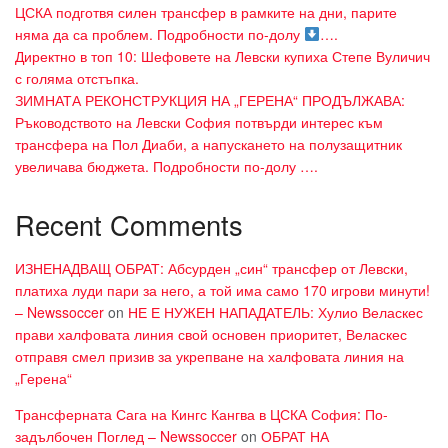
ЦСКА подготвя силен трансфер в рамките на дни, парите
няма да са проблем. Подробности по-долу
….
Директно в топ 10: Шефовете на Левски купиха Степе Вуличич
с голяма отстъпка.
ЗИМНАТА РЕКОНСТРУКЦИЯ НА „ГЕРЕНА“ ПРОДЪЛЖАВА:
Ръководството на Левски София потвърди интерес към
трансфера на Пол Диаби, а напускането на полузащитник
увеличава бюджета. Подробности по-долу ….
Recent Comments
ИЗНЕНАДВАЩ ОБРАТ: Абсурден „син“ трансфер от Левски,
платиха луди пари за него, а той има само 170 игрови минути!
– Newssoccer
on
НЕ Е НУЖЕН НАПАДАТЕЛЬ: Хулио Веласкес
прави халфовата линия свой основен приоритет, Веласкес
отправя смел призив за укрепване на халфовата линия на
„Герена“
Трансферната Сага на Кингс Кангва в ЦСКА София: По-
задълбочен Поглед – Newssoccer
on
ОБРАТ НА