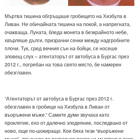
Мъртва тишина обгръщаше гробището на Хизбула в
Ливан. Не обичайната тишина на покой, а напрегната,
очакваща. Луната, бледа монета в безкрайното небе,
хвърляше дълги, призрачни сенки между надгробните
плочи. Тук, сред вечния сън на бойци, се носеше
зловещ слух – атентаторът от автобуса в Бургас през
2012 г., погребан на това свято място, бе намерен
обезглавен.
“Атентаторът от автобуса в Бургас през 2012 г.
обезглавен в гробище на Хизбула в Ливан от
въоръжени мъже.” Самите думи звучаха като
проклятие, ехо от далечно злодеяние, последвано от
ново, още по-шокиращо. Кои бяха тези “въоръжени
мъже”, дръзнали да осквернят покоя на мъртвия в тази