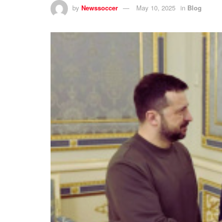
by
Newssoccer
May 10, 2025
in
Blog