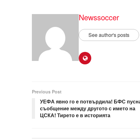
Newssoccer
See author's posts
Previous Post
УЕФА явно го е потвърдила! БФС пусн
съобщение между другото с името на
ЦСКА! Тирето е в историята