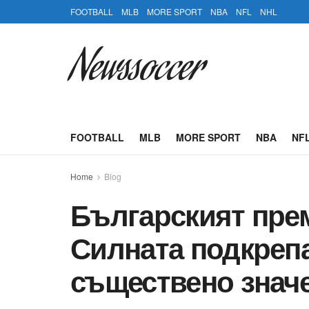
FOOTBALL
MLB
MORE SPORT
NBA
NFL
NHL
Newssoccer
FOOTBALL
MLB
MORE SPORT
NBA
NF
Home
Blog
Българският пре
Силната подкрепа
съществено значе