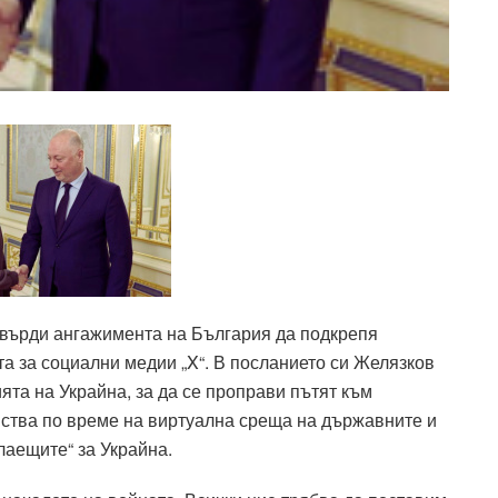
върди ангажимента на България да подкрепя
а за социални медии „X“. В посланието си Желязков
ята на Украйна, за да се проправи пътят към
вства по време на виртуална среща на държавните и
лаещите“ за Украйна.