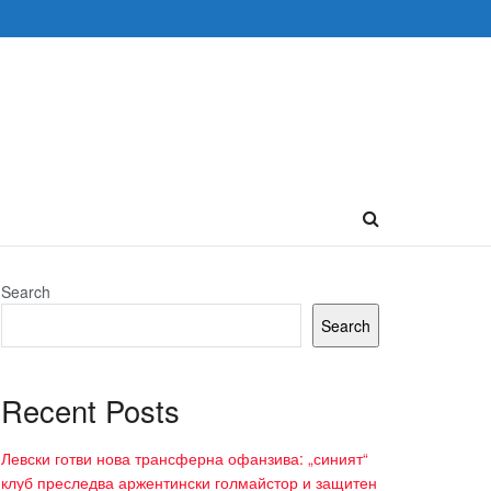
Search
Search
Recent Posts
Левски готви нова трансферна офанзива: „синият“
клуб преследва аржентински голмайстор и защитен