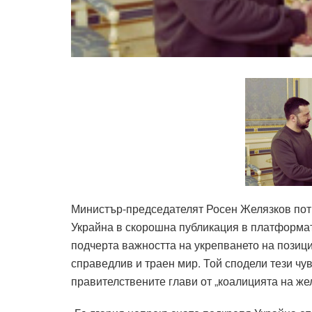
Министър-председателят Росен Желязков пот
Украйна в скорошна публикация в платформат
подчерта важността на укрепването на позици
справедлив и траен мир. Той сподели тези чу
правителствените глави от „коалицията на же