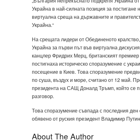
„България непрекъснато подкрепя Украйна от 
Украйна в най-силната позиция за постигане 
виртуална среща на държавните и правителст
Украйна.“
На срещата лидери от Обединеното кралство
Украйна за първи път във виртуална дискуси
канцлер Фридрих Мерц, британският премиер
постигнаха историческо споразумение с укра
посещение в Киев. Това споразумение предв
по суша, въздух и море, считано от 12 май. П
президента на САЩ Доналд Тръмп, който се 
разговор.
Това споразумение съвпада с последния ден 
обявено от руския президент Владимир Путин
About The Author