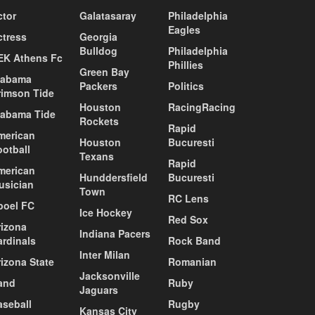
ctor
Galatasaray
Philadelphia
Eagles
ctress
Georgia
Bulldog
Philadelphia
EK Athens Fc
Phillies
Green Bay
labama
Packers
Politics
rimson Tide
Houston
RacingRacing
labama Tide
Rockets
Rapid
merican
Houston
Bucuresti
ootball
Texans
Rapid
merican
Hunddersfield
Bucuresti
usician
Town
RC Lens
poel FC
Ice Hockey
Red Sox
rizona
Indiana Pacers
ardinals
Rock Band
Inter Milan
izona State
Romanian
Jacksonville
and
Ruby
Jaguars
aseball
Rugby
Kansas City