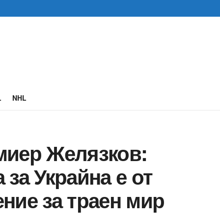
L
NHL
миер Желязков:
 за Украйна е от
ние за траен мир