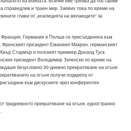
началото на войната. Всички ние трябва да поставим
на справедлив и траен мир. Заявих това по време на
вените глави от „коалицията на желаещите“ за
, Франция, Германия и Полша се присъединиха към
я. Френският президент Еманюел Макрон, германският
 Киър Стармър и полският премиер Доналд Туск
инския президент Володимир Зеленски по време на
иждаше безусловно 30-дневно прекратяване на огъня
рекратяването на огъня получи подкрепа от
присъедини към дискусиите чрез конферентен
от тридневното прекратяване на огъня, едностранно
.