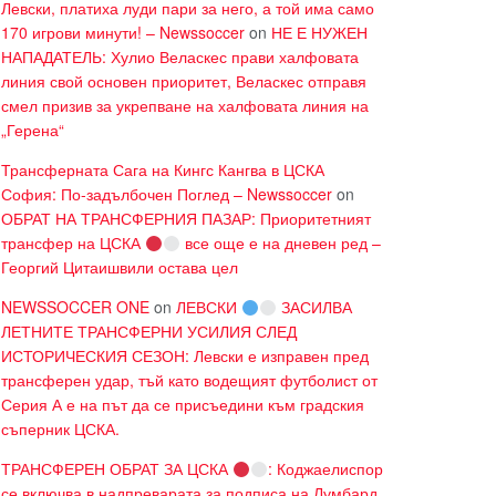
Левски, платиха луди пари за него, а той има само
170 игрови минути! – Newssoccer
on
НЕ Е НУЖЕН
НАПАДАТЕЛЬ: Хулио Веласкес прави халфовата
линия свой основен приоритет, Веласкес отправя
смел призив за укрепване на халфовата линия на
„Герена“
Трансферната Сага на Кингс Кангва в ЦСКА
София: По-задълбочен Поглед – Newssoccer
on
ОБРАТ НА ТРАНСФЕРНИЯ ПАЗАР: Приоритетният
трансфер на ЦСКА
все още е на дневен ред –
Георгий Цитаишвили остава цел
NEWSSOCCER ONE
on
ЛЕВСКИ
ЗАСИЛВА
ЛЕТНИТЕ ТРАНСФЕРНИ УСИЛИЯ СЛЕД
ИСТОРИЧЕСКИЯ СЕЗОН: Левски е изправен пред
трансферен удар, тъй като водещият футболист от
Серия А е на път да се присъедини към градския
съперник ЦСКА.
ТРАНСФЕРЕН ОБРАТ ЗА ЦСКА
: Коджаелиспор
се включва в надпреварата за подписа на Лумбард