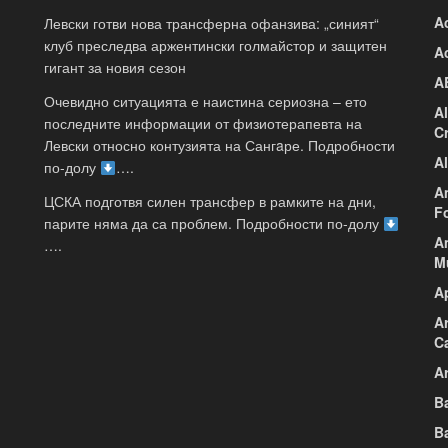
A
Левски готви нова трансферна офанзива: „синият“
клуб преследва аржентински голмайстор и защитен
A
гигант за новия сезон
A
Очевидно ситуацията е наистина сериозна – ето
A
последните информации от физиотерапевта на
C
Левски относно контузията на Сангaре. Подробности
A
по-долу
….
A
ЦСКА подготвя силен трансфер в рамките на дни,
F
парите няма да са проблем. Подробности по-долу
A
….
M
A
A
C
Ar
B
B