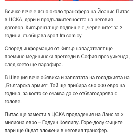
Всичко вече е ясно около трансфера на Йоанис Питас
в ЦСКА, дори и продължителността на неговия
договор. Кипърецът ще подпише с „червените“ за 3
години, съобщава sport-fm.com.cy.
Според информация от Кипър нападателят ще
премине медицински прегледи в София през уикенда,
след което ще парафира.
В Швеция вече обявиха и заплатата на голаджията на
„Българска армия“. Той ще прибира 460 000 евро на
година, за което се очаква да се отблагодарява с
голове.
Питас ще замести в ЦСКА продадения на Ланс за 2
милиона евро – Годуин Коялипу. Горе-долу същите
пари ще бъдат вложени в неговия трансфер.