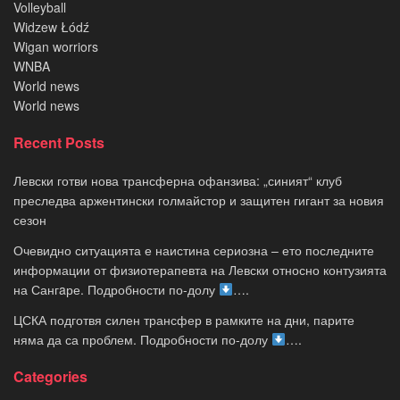
Volleyball
Widzew Łódź
Wigan worriors
WNBA
World news
World news
Recent Posts
Левски готви нова трансферна офанзива: „синият“ клуб
преследва аржентински голмайстор и защитен гигант за новия
сезон
Очевидно ситуацията е наистина сериозна – ето последните
информации от физиотерапевта на Левски относно контузията
на Сангaре. Подробности по-долу
….
ЦСКА подготвя силен трансфер в рамките на дни, парите
няма да са проблем. Подробности по-долу
….
Categories