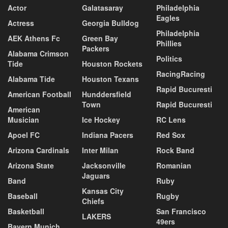
Actor
Galatasaray
Philadelphia
Eagles
Actress
Georgia Bulldog
Philadelphia
AEK Athens Fc
Green Bay
Phillies
Packers
Alabama Crimson
Politics
Tide
Houston Rockets
RacingRacing
Alabama Tide
Houston Texans
Rapid Bucuresti
American Football
Hunddersfield
Town
Rapid Bucuresti
American
Musician
Ice Hockey
RC Lens
Apoel FC
Indiana Pacers
Red Sox
Arizona Cardinals
Inter Milan
Rock Band
Arizona State
Jacksonville
Romanian
Jaguars
Band
Ruby
Kansas City
Baseball
Rugby
Chiefs
Basketball
San Francisco
LAKERS
49ers
Bayern Munich