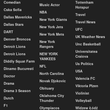
Comedian
Tottenham
Music Actor
Hotspur
Cska Sofia
NBA
Travel
Dallas Mavericks
New York Giants
Travel News
Dallas Stars
New York Jets
UFC
DART
New York Mets
UK Weather News
Denver Broncos
New York
Unc Basketball
Detroit Lions
Rangers
Universitatea
Detroit Lions
NEW YORK
Craiova
YANKEES
Diddly Squat Farm
Us Politics
NFL
Dinamo Bucuresti
USA
North Carolina
Doctor
Valencia FC
Novak Djokovic
Drama
Viktoria Plzen
Obituary
Drama 3 Season
Violinist
Oklahoma City
Dutch
Thunder
Volleyball
F1
Olympiacos
Widzew Łódź