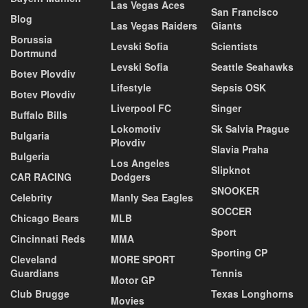
Las Vegas Aces
San Francisco
Blog
Las Vegas Raiders
Giants
Borussia
Levski Sofia
Scientists
Dortmund
Levski Sofia
Seattle Seahawks
Botev Plovdiv
Lifestyle
Sepsis OSK
Botev Plovdiv
Liverpool FC
Singer
Buffalo Bills
Lokomotiv
Sk Salvia Prague
Bulgaria
Plovdiv
Slavia Praha
Bulgeria
Los Angeles
Slipknot
CAR RACING
Dodgers
SNOOKER
Celebrity
Manly Sea Eagles
SOCCER
Chicago Bears
MLB
Sport
Cincinnati Reds
MMA
Sporting CP
Cleveland
MORE SPORT
Guardians
Tennis
Motor GP
Club Brugge
Texas Longhorns
Movies