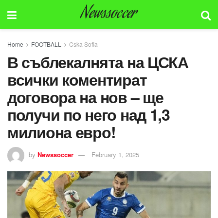
Newssoccer
Home
FOOTBALL
Cska Sofia
В съблекалнята на ЦСКА
всички коментират
договора на нов – ще
получи по него над 1,3
милиона евро!
by
Newssoccer
February 1, 2025