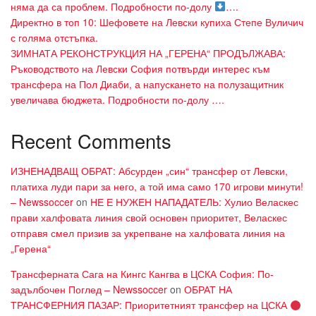
няма да са проблем. Подробности по-долу
….
Директно в топ 10: Шефовете на Левски купиха Степе Вуличич
с голяма отстъпка.
ЗИМНАТА РЕКОНСТРУКЦИЯ НА „ГЕРЕНА“ ПРОДЪЛЖАВА:
Ръководството на Левски София потвърди интерес към
трансфера на Пол Диаби, а напускането на полузащитник
увеличава бюджета. Подробности по-долу ….
Recent Comments
ИЗНЕНАДВАЩ ОБРАТ: Абсурден „син“ трансфер от Левски,
платиха луди пари за него, а той има само 170 игрови минути!
– Newssoccer
on
НЕ Е НУЖЕН НАПАДАТЕЛЬ: Хулио Веласкес
прави халфовата линия свой основен приоритет, Веласкес
отправя смел призив за укрепване на халфовата линия на
„Герена“
Трансферната Сага на Кингс Кангва в ЦСКА София: По-
задълбочен Поглед – Newssoccer
on
ОБРАТ НА
ТРАНСФЕРНИЯ ПАЗАР: Приоритетният трансфер на ЦСКА