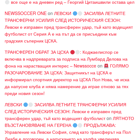
все още е на дневен ред – Георгий Цитаишвили остава цел
NEWSSOCCER ONE
on
ЛЕВСКИ
ЗАСИЛВА ЛЕТНИТЕ
ТРАНСФЕРНИ УСИЛИЯ СЛЕД ИСТОРИЧЕСКИЯ СЕЗОН:
Левски е изправен пред трансферен удар, тъй като водещият
футболист от Серия А е на път да се присъедини към
градския съперник ЦСКА.
ТРАНСФЕРЕН ОБРАТ ЗА ЦСКА
: Коджаелиспор се
включва в надпреварата за подписа на Лумбард Делова на
фона на нарастващия интерес – Newssocce
on
ГОЛЯМО
РАЗОЧАРОВАНИЕ ЗА ЦСКА: Защитникът на ЦСКА е
информирал спортния директор на ЦСКА Пол Нова, че иска
да напусне клуба и няма намерение да играе отново за тях
преди новия сезон!
ЛЕВСКИ
ЗАСИЛВА ЛЕТНИТЕ ТРАНСФЕРНИ УСИЛИЯ
СЛЕД ИСТОРИЧЕСКИЯ СЕЗОН: Левски е изправен пред
трансферен удар, тъй като водещият футболист
on
ЛЯТНОТО
ВЪЗСТАНОВЯВАНЕ НА ГЕРЕНА
ПРОДЪЛЖАВА:
Управление на Левски София, след като трансферът на Пол
Диаби е договорен, а напускането на халфа увеличава