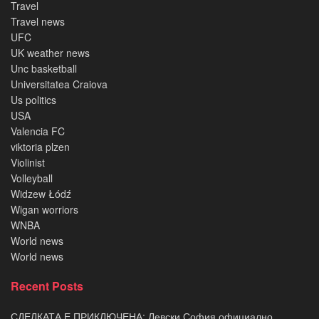
Travel
Travel news
UFC
UK weather news
Unc basketball
Universitatea Craiova
Us politics
USA
Valencia FC
viktoria plzen
Violinist
Volleyball
Widzew Łódź
Wigan worriors
WNBA
World news
World news
Recent Posts
СДЕЛКАТА Е ПРИКЛЮЧЕНА: Левски София официално