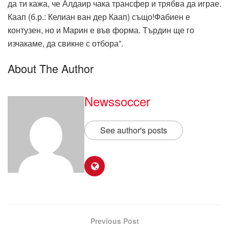
да ти кажа, че Алдаир чака трансфер и трябва да играе.
Каап (б.р.: Келиан ван дер Каап) също!Фабиен е
контузен, но и Марин е във форма. Търдин ще го
изчакаме, да свикне с отбора”.
About The Author
Newssoccer
See author's posts
Previous Post