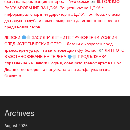
фона на нарастващия интерес – Newssocce
on
ГОЛЯМО
РАЗОЧАРОВАНИЕ ЗА ЦСКА: Защитникът на ЦСКА е
информирал спортния директор на ЦСКА Пол Нова, че иска
да напусне клуба и няма намерение да играе отново за тях
преди новия сезон!
ЛЕВСКИ
ЗАСИЛВА ЛЕТНИТЕ ТРАНСФЕРНИ УСИЛИЯ
СЛЕД ИСТОРИЧЕСКИЯ СЕЗОН: Левски е изправен пред
трансферен удар, тъй като водещият футболист
on
ЛЯТНОТО
ВЪЗСТАНОВЯВАНЕ НА ГЕРЕНА
ПРОДЪЛЖАВА:
Управление на Левски София, след като трансферът на Пол
Диаби е договорен, а напускането на халфа увеличава
бюджета.
Archives
August 2026