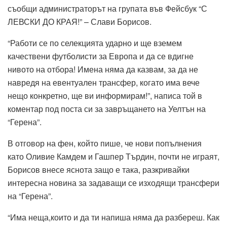
съобщи администраторът на групата във Фейсбук “С
ЛЕВСКИ ДО КРАЯ!” – Слави Борисов.
“Работи се по селекцията ударно и ще вземем
качествени футболисти за Европа и да се вдигне
нивото на отбора! Имена няма да казвам, за да не
навредя на евентуален трансфер, когато има вече
нещо конкретно, ще ви информирам!”, написа той в
коментар под поста си за завръщането на Уелтън на
“Герена”.
В отговор на фен, който пише, че нови попълнения
като Оливие Камдем и Гашпер Търдин, почти не играят,
Борисов внесе яснота защо е така, разкривайки
интересна новина за задаващи се изходящи трансфери
на “Герена”.
“Има неща,които и да ти напиша няма да разбереш. Как