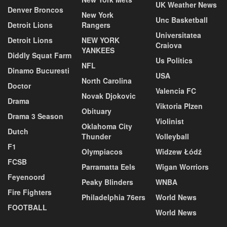
UK Weather News
Denver Broncos
New York
Unc Basketball
Detroit Lions
Rangers
Universitatea
Detroit Lions
NEW YORK
Craiova
YANKEES
Diddly Squat Farm
Us Politics
NFL
Dinamo Bucuresti
USA
North Carolina
Doctor
Valencia FC
Novak Djokovic
Drama
Viktoria Plzen
Obituary
Drama 3 Season
Violinist
Oklahoma City
Dutch
Thunder
Volleyball
F1
Olympiacos
Widzew Łódź
FCSB
Parramatta Eels
Wigan Worriors
Feyenoord
Peaky Blinders
WNBA
Fire Fighters
Philadelphia 76ers
World News
FOOTBALL
World News