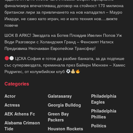
финализира впечатляващ договор на стойност 170 милиона
британски лири за привличането на нов нападател – Мауро
Икарди, не само като играч, но и като техния нов….вижте
повече
ШОК В АЯКС! Звездата на Ботев Пловдив Ивелин Попов Уж
Води Разговори с Холандския Гранд – Фенският Натиск
Предизвика Неочакван Европейски Трансфер!
ЦСКА София е готов да разбие банката, за да подпише
със суперзвездата, преминала през Байерн Мюнхен – Хамес
Родригес, от колумбийски клуб
Categories
Actor
Galatasaray
Philadelphia
Eagles
Actress
Georgia Bulldog
Philadelphia
AEK Athens Fc
Green Bay
Phillies
Packers
Alabama Crimson
Politics
Tide
Houston Rockets