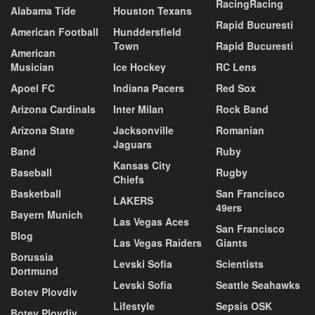
RacingRacing
Alabama Tide
Houston Texans
Rapid Bucuresti
American Football
Hunddersfield
Town
Rapid Bucuresti
American
Musician
Ice Hockey
RC Lens
Apoel FC
Indiana Pacers
Red Sox
Arizona Cardinals
Inter Milan
Rock Band
Arizona State
Jacksonville
Romanian
Jaguars
Band
Ruby
Kansas City
Baseball
Rugby
Chiefs
Basketball
San Francisco
LAKERS
49ers
Bayern Munich
Las Vegas Aces
San Francisco
Blog
Las Vegas Raiders
Giants
Borussia
Levski Sofia
Scientists
Dortmund
Levski Sofia
Seattle Seahawks
Botev Plovdiv
Lifestyle
Sepsis OSK
Botev Plovdiv