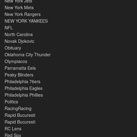
New York Jets
New York Mets
New York Rangers
NEW YORK YANKEES
NFL
North Carolina
Novak Djokovic
Obituary
Oklahoma City Thunder
Olympiacos
Parramatta Eels
Peaky Blinders
Philadelphia 76ers
Philadelphia Eagles
Philadelphia Phillies
Politics
RacingRacing
Rapid Bucuresti
Rapid Bucuresti
RC Lens
Red Sox