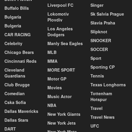
Liverpool FC
Singer
Buffalo Bills
Lokomotiv
Sk Salvia Prague
Bulgaria
Plovdiv
Slavia Praha
Bulgeria
Los Angeles
Slipknot
CAR RACING
Dodgers
SNOOKER
Celebrity
Manly Sea Eagles
SOCCER
Chicago Bears
MLB
Sport
Cincinnati Reds
MMA
Sporting CP
Cleveland
MORE SPORT
Guardians
Tennis
Motor GP
Club Brugge
Texas Longhorns
Movies
Comedian
Tottenham
Music Actor
Hotspur
Cska Sofia
NBA
Travel
Dallas Mavericks
New York Giants
Travel News
Dallas Stars
New York Jets
UFC
DART
New York Mets