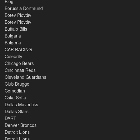
Blog
Borussia Dortmund
Botev Plovdiv
Botev Plovdiv
Buffalo Bills
Bulgaria
Bulgeria
CAR RACING
Celebrity
Chicago Bears
Cincinnati Reds
Cleveland Guardians
Club Brugge
Comedian
Cska Sofia
Dallas Mavericks
Dallas Stars
DART
Denver Broncos
Detroit Lions
Detroit Lions