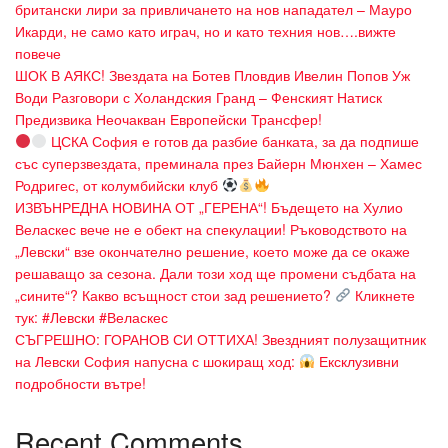
британски лири за привличането на нов нападател – Мауро
Икарди, не само като играч, но и като техния нов….вижте
повече
ШОК В АЯКС! Звездата на Ботев Пловдив Ивелин Попов Уж
Води Разговори с Холандския Гранд – Фенският Натиск
Предизвика Неочакван Европейски Трансфер!
ЦСКА София е готов да разбие банката, за да подпише
със суперзвездата, преминала през Байерн Мюнхен – Хамес
Родригес, от колумбийски клуб
ИЗВЪНРЕДНА НОВИНА ОТ „ГЕРЕНА“! Бъдещето на Хулио
Веласкес вече не е обект на спекулации! Ръководството на
„Левски“ взе окончателно решение, което може да се окаже
решаващо за сезона. Дали този ход ще промени съдбата на
„сините“? Какво всъщност стои зад решението?
Кликнете
тук: #Левски #Веласкес
СЪГРЕШНО: ГОРАНОВ СИ ОТТИХА! Звездният полузащитник
на Левски София напусна с шокиращ ход:
Ексклузивни
подробности вътре!
Recent Comments