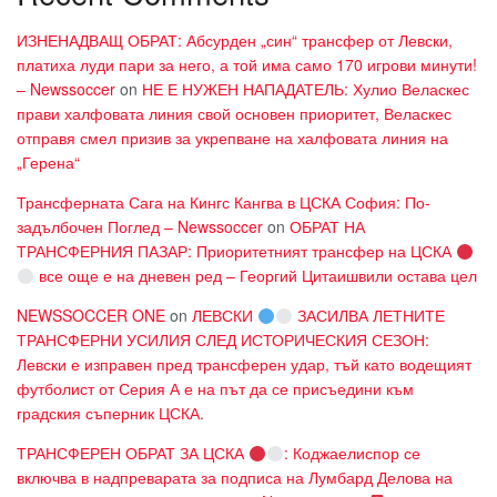
ИЗНЕНАДВАЩ ОБРАТ: Абсурден „син“ трансфер от Левски,
платиха луди пари за него, а той има само 170 игрови минути!
– Newssoccer
on
НЕ Е НУЖЕН НАПАДАТЕЛЬ: Хулио Веласкес
прави халфовата линия свой основен приоритет, Веласкес
отправя смел призив за укрепване на халфовата линия на
„Герена“
Трансферната Сага на Кингс Кангва в ЦСКА София: По-
задълбочен Поглед – Newssoccer
on
ОБРАТ НА
ТРАНСФЕРНИЯ ПАЗАР: Приоритетният трансфер на ЦСКА
все още е на дневен ред – Георгий Цитаишвили остава цел
NEWSSOCCER ONE
on
ЛЕВСКИ
ЗАСИЛВА ЛЕТНИТЕ
ТРАНСФЕРНИ УСИЛИЯ СЛЕД ИСТОРИЧЕСКИЯ СЕЗОН:
Левски е изправен пред трансферен удар, тъй като водещият
футболист от Серия А е на път да се присъедини към
градския съперник ЦСКА.
ТРАНСФЕРЕН ОБРАТ ЗА ЦСКА
: Коджаелиспор се
включва в надпреварата за подписа на Лумбард Делова на