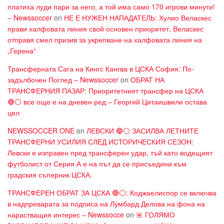
платиха луди пари за него, а той има само 170 игрови минути!
– Newssoccer
on
НЕ Е НУЖЕН НАПАДАТЕЛЬ: Хулио Веласкес
прави халфовата линия свой основен приоритет, Веласкес
отправя смел призив за укрепване на халфовата линия на
„Герена“
Трансферната Сага на Кингс Кангва в ЦСКА София: По-
задълбочен Поглед – Newssoccer
on
ОБРАТ НА
ТРАНСФЕРНИЯ ПАЗАР: Приоритетният трансфер на ЦСКА
🔴⚪ все още е на дневен ред – Георгий Цитаишвили остава
цел
NEWSSOCCER ONE
on
ЛЕВСКИ 🔵⚪ ЗАСИЛВА ЛЕТНИТЕ
ТРАНСФЕРНИ УСИЛИЯ СЛЕД ИСТОРИЧЕСКИЯ СЕЗОН:
Левски е изправен пред трансферен удар, тъй като водещият
футболист от Серия А е на път да се присъедини към
градския съперник ЦСКА.
ТРАНСФЕРЕН ОБРАТ ЗА ЦСКА 🔴⚪: Коджаелиспор се включва
в надпреварата за подписа на Лумбард Делова на фона на
нарастващия интерес – Newssocce
on
🚨 ГОЛЯМО