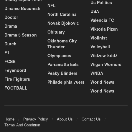
Us Politics
NFL
Dinamo Bucuresti
USA
North Carolina
Doctor
Valencia FC
Novak Djokovic
Drama
Viktoria Plzen
Obituary
Drama 3 Season
Violinist
Oklahoma City
Dutch
Thunder
Volleyball
F1
Olympiacos
Widzew Łódź
FCSB
Parramatta Eels
Wigan Worriors
Feyenoord
Peaky Blinders
WNBA
Fire Fighters
Philadelphia 76ers
World News
FOOTBALL
World News
Home
Privacy Policy
About Us
Contact Us
Terms And Condition