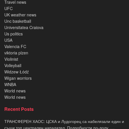
Travel news
UFC
UK weather news
Unc basketball
Universitatea Craiova
Us politics
USA
Valencia FC
viktoria plzen
Violinist
Volleyball
Widzew Łódź
Wigan worriors
WNBA
World news
World news
Recent Posts
ТРАНСФЕРЕН ХАОС: ЦСКА и Лудогорец са набелязали един и
същи топ централен нападател. Подробности по-долу ….