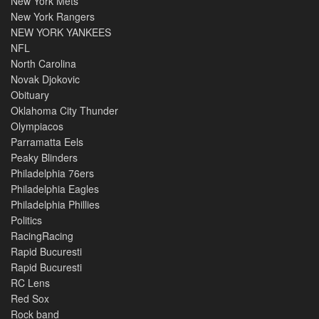
New York Mets
New York Rangers
NEW YORK YANKEES
NFL
North Carolina
Novak Djokovic
Obituary
Oklahoma City Thunder
Olympiacos
Parramatta Eels
Peaky Blinders
Philadelphia 76ers
Philadelphia Eagles
Philadelphia Phillies
Politics
RacingRacing
Rapid Bucuresti
Rapid Bucuresti
RC Lens
Red Sox
Rock band