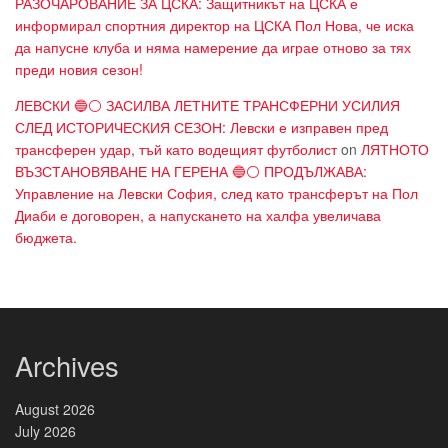
РАЗОЧАРОВАНИЕ ЗА ЦСКА: Защитникът на ЦСКА е
информирал спортния директор на ЦСКА Пол Нова, че иска
да напусне клуба и няма намерение да играе отново за тях
преди новия сезон!
ЛЕВСКИ 🔵⚪ ЗАСИЛВА ЛЕТНИТЕ ТРАНСФЕРНИ УСИЛИЯ
СЛЕД ИСТОРИЧЕСКИЯ СЕЗОН: Левски е изправен пред
трансферен удар, тъй като водещият футболист
on
ЛЯТНОТО
ВЪЗСТАНОВЯВАНЕ НА ГЕРЕНА 🔵⚪ ПРОДЪЛЖАВА:
Управление на Левски София, след като трансферът на Пол
Диаби е договорен, а напускането на халфа увеличава
бюджета.
Archives
August 2026
July 2026