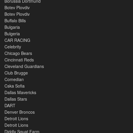
Borussia Dortmund
Botev Plovdiv
Botev Plovdiv
Buffalo Bills
Bulgaria
Bulgeria
CAR RACING
Celebrity
Chicago Bears
Cincinnati Reds
Cleveland Guardians
Club Brugge
Comedian
Cska Sofia
Dallas Mavericks
Dallas Stars
DART
Denver Broncos
Detroit Lions
Detroit Lions
Diddly Squat Farm