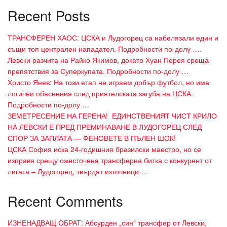
Recent Posts
ТРАНСФЕРЕН ХАОС: ЦСКА и Лудогорец са набелязали един и
същи топ централен нападател. Подробности по-долу ….
Левски разчита на Райко Якимов, докато Хуан Перея среща
препятствия за Суперкупата. Подробности по-долу …
Христо Янев: На този етап не играем добър футбол, но има
логични обяснения след приятелската загуба на ЦСКА.
Подробности по-долу …
ЗЕМЕТРЕСЕНИЕ НА ГЕРЕНА! ЕДИНСТВЕНИЯТ ЧИСТ КРИЛО
НА ЛЕВСКИ Е ПРЕД ПРЕМИНАВАНЕ В ЛУДОГОРЕЦ СЛЕД
СПОР ЗА ЗАПЛАТА — ФЕНОВЕТЕ В ПЪЛЕН ШОК!
ЦСКА София иска 24-годишния бразилски маестро, но се
изправя срещу ожесточена трансферна битка с конкурент от
лигата – Лудогорец, твърдят източници….
Recent Comments
ИЗНЕНАДВАЩ ОБРАТ: Абсурден „син“ трансфер от Левски,