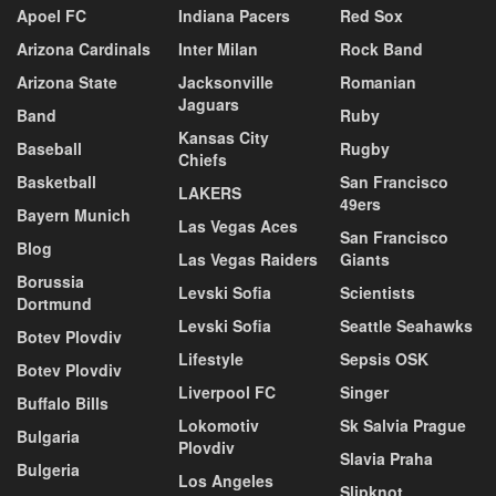
Apoel FC
Indiana Pacers
Red Sox
Arizona Cardinals
Inter Milan
Rock Band
Arizona State
Jacksonville
Romanian
Jaguars
Band
Ruby
Kansas City
Baseball
Rugby
Chiefs
Basketball
San Francisco
LAKERS
49ers
Bayern Munich
Las Vegas Aces
San Francisco
Blog
Las Vegas Raiders
Giants
Borussia
Levski Sofia
Scientists
Dortmund
Levski Sofia
Seattle Seahawks
Botev Plovdiv
Lifestyle
Sepsis OSK
Botev Plovdiv
Liverpool FC
Singer
Buffalo Bills
Lokomotiv
Sk Salvia Prague
Bulgaria
Plovdiv
Slavia Praha
Bulgeria
Los Angeles
Slipknot