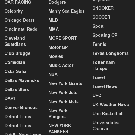
CAR RACING
Dodgers
SNOOKER
Celebrity
Manly Sea Eagles
SOCCER
Chicago Bears
MLB
Sport
Cincinnati Reds
MMA
Sporting CP
Cleveland
MORE SPORT
Guardians
Tennis
Motor GP
Club Brugge
Texas Longhorns
Movies
Comedian
Tottenham
Music Actor
Hotspur
Cska Sofia
NBA
Travel
Dallas Mavericks
New York Giants
Travel News
Dallas Stars
New York Jets
UFC
DART
New York Mets
UK Weather News
Denver Broncos
New York
Unc Basketball
Detroit Lions
Rangers
Universitatea
Detroit Lions
NEW YORK
Craiova
YANKEES
Diddly Squat Farm