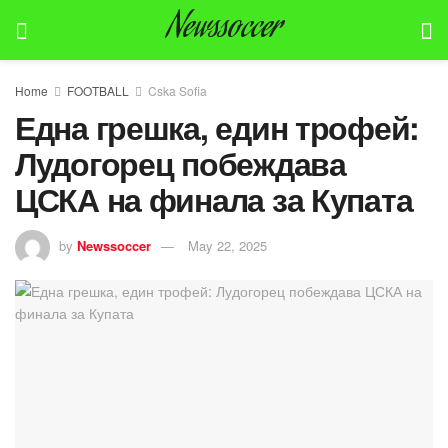
Newssoccer
Home
FOOTBALL
Cska Sofia
Една грешка, един трофей:
Лудогорец побеждава
ЦСКА на финала за Купата
by
Newssoccer
May 22, 2025