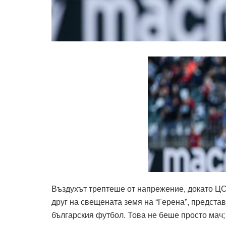
Въздухът трептеше от напрежение, докато Ц
друг на свещената земя на “Герена”, предста
българския футбол. Това не беше просто мач;