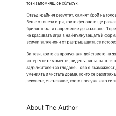
този запомнящ се сблъсък.
Отвъд крайния резултат, самият брой на голо
беше от онези игри, които феновете ще разказ
брилянтност и напрежение до скъсване. “Герен
на красивата игра в най-вълнуващата ѝ форм
всички запленени от разгръщащата се история
За тези, които са пропуснали действието на ж
интересните моменти, видеозаписът на този 
задължителен за гледане. Това е възможност д
уменията и чистата драма, които се разиграха
вековете, състезание, което послужи като си
About The Author