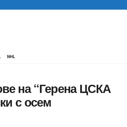
L
NHL
ове на “Герена ЦСКА
ки с осем