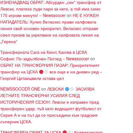
ИЗНЕНАДВАЩ ОБРАТ: Абсурден „син“ трансфер от
Левски, платиха луди пари за него, а той има само
170 игрови минути! – Newssoccer
on
НЕ Е НУЖЕН
НАПАДАТЕЛЬ: Хулио Веласкес прави халфовата
линия свой основен приоритет, Веласкес отправя
смел призив за укрепване на халфовата линия на
„Герена“
Трансферната Сага на Кингс Кангва в ЦСКА
София: По-задълбочен Поглед – Newssoccer
on
ОБРАТ НА ТРАНСФЕРНИЯ ПАЗАР: Приоритетният
трансфер на ЦСКА
все още е на дневен ред –
Георгий Цитаишвили остава цел
NEWSSOCCER ONE
on
ЛЕВСКИ
ЗАСИЛВА
ЛЕТНИТЕ ТРАНСФЕРНИ УСИЛИЯ СЛЕД
ИСТОРИЧЕСКИЯ СЕЗОН: Левски е изправен пред
трансферен удар, тъй като водещият футболист от
Серия А е на път да се присъедини към градския
съперник ЦСКА.
ТРАНСФЕРЕН ОБРАТ ЗА ЦСКА
: Коджаелиспор