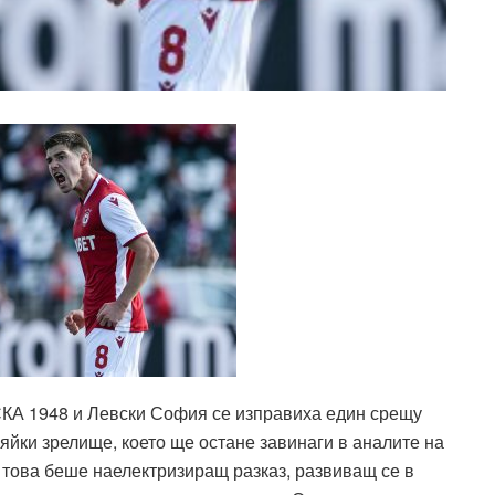
СКА 1948 и Левски София се изправиха един срещу
вяйки зрелище, което ще остане завинаги в аналите на
 това беше наелектризиращ разказ, развиващ се в