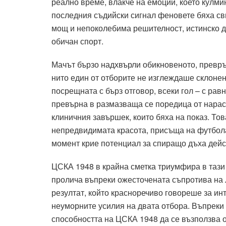
реално време, влакче на емоции, което кулм
последния съдийски сигнал феновете бяха с
мощ и непоколебима решителност, истинско до
обичан спорт.
Мачът бързо надхвърли обикновеното, превръ
нито един от отборите не изглеждаше склонен
посрещната с бърз отговор, всеки гол – с рав
превърна в размазваща се поредица от нарас
клиничния завършек, които бяха на показ. То
непредвидимата красота, присъща на футбола
момент крие потенциал за спиращо дъха дейс
ЦСКА 1948 в крайна сметка триумфира в тази 
пролича въпреки ожесточената съпротива на 
резултат, който красноречиво говореше за ин
неуморните усилия на двата отбора. Въпреки 
способността на ЦСКА 1948 да се възползва 