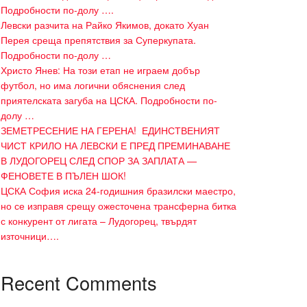
Подробности по-долу ….
Левски разчита на Райко Якимов, докато Хуан
Перея среща препятствия за Суперкупата.
Подробности по-долу …
Христо Янев: На този етап не играем добър
футбол, но има логични обяснения след
приятелската загуба на ЦСКА. Подробности по-
долу …
ЗЕМЕТРЕСЕНИЕ НА ГЕРЕНА! ЕДИНСТВЕНИЯТ
ЧИСТ КРИЛО НА ЛЕВСКИ Е ПРЕД ПРЕМИНАВАНЕ
В ЛУДОГОРЕЦ СЛЕД СПОР ЗА ЗАПЛАТА —
ФЕНОВЕТЕ В ПЪЛЕН ШОК!
ЦСКА София иска 24-годишния бразилски маестро,
но се изправя срещу ожесточена трансферна битка
с конкурент от лигата – Лудогорец, твърдят
източници….
Recent Comments