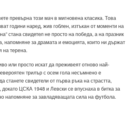
вете превърна този мач в мигновена класика. Това
ват години наред, жив гоблен, изтъкан от моменти на
а” стана свидетел не просто на победа, а на празник
а, напомняне за драмата и емоцията, които ни държат
 на терена.
иво или просто искат да преживеят отново най-
невероятен трилър с осем гола несъмнено е
а станете свидетели от първа ръка на страстта,
, докато ЦСКА 1948 и Левски се впуснаха в битка за
лно напомняне за завладяващата сила на футбола.