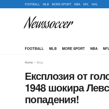
FOOTBALL
MLB
MORE SPORT
NBA
NFL
NHL
Newssoccer
FOOTBALL
MLB
MORE SPORT
NBA
NF
Home
Blog
Експлозия от гол
1948 шокира Левс
попадения!