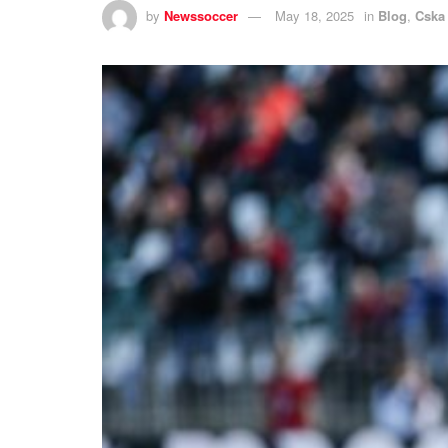
by
Newssoccer
May 18, 2025
in
Blog
,
Cska