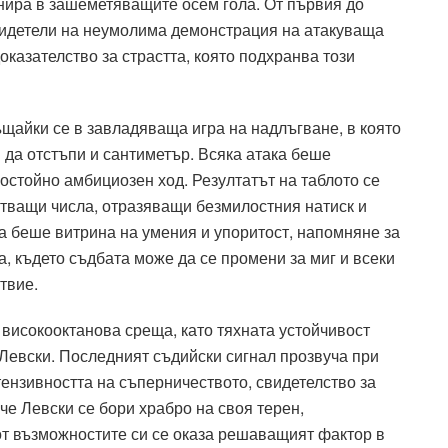
инира в зашеметяващите осем гола. От първия до
видетели на неумолима демонстрация на атакуваща
казателство за страстта, която подхранва този
щайки се в завладяваща игра на надлъгване, в която
 да отстъпи и сантиметър. Всяка атака беше
ностойно амбициозен ход. Резултатът на таблото се
тващи числа, отразяващи безмилостния натиск и
ва беше витрина на умения и упоритост, напомняне за
, където съдбата може да се промени за миг и всеки
твие.
високооктанова среща, като тяхната устойчивост
Левски. Последният съдийски сигнал прозвуча при
тензивността на съперничеството, свидетелство за
че Левски се бори храбро на своя терен,
от възможностите си се оказа решаващият фактор в