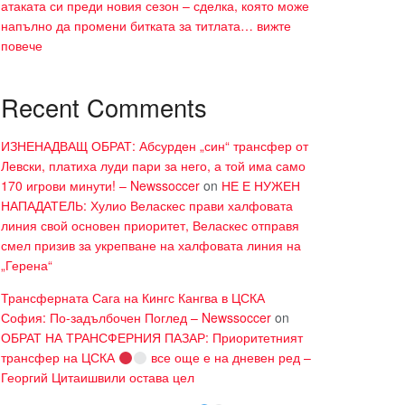
атаката си преди новия сезон – сделка, която може
напълно да промени битката за титлата… вижте
повече
Recent Comments
ИЗНЕНАДВАЩ ОБРАТ: Абсурден „син“ трансфер от
Левски, платиха луди пари за него, а той има само
170 игрови минути! – Newssoccer
on
НЕ Е НУЖЕН
НАПАДАТЕЛЬ: Хулио Веласкес прави халфовата
линия свой основен приоритет, Веласкес отправя
смел призив за укрепване на халфовата линия на
„Герена“
Трансферната Сага на Кингс Кангва в ЦСКА
София: По-задълбочен Поглед – Newssoccer
on
ОБРАТ НА ТРАНСФЕРНИЯ ПАЗАР: Приоритетният
трансфер на ЦСКА
все още е на дневен ред –
Георгий Цитаишвили остава цел