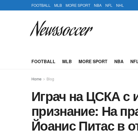
FOOTBALL
MLB
MORE SPORT
NBA
NFL
NHL
Newssoccer
FOOTBALL
MLB
MORE SPORT
NBA
NF
Home
Blog
Играч на ЦСКА с
признание: На пр
Йоанис Питас в о