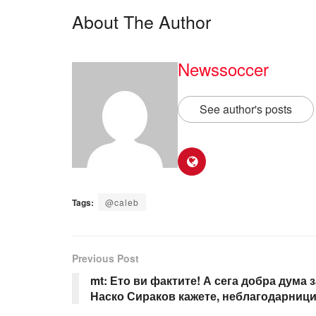
About The Author
Newssoccer
See author's posts
Tags:
@caleb
Previous Post
mt: Ето ви фактите! А сега добра дума з
Наско Сираков кажете, неблагодарниц