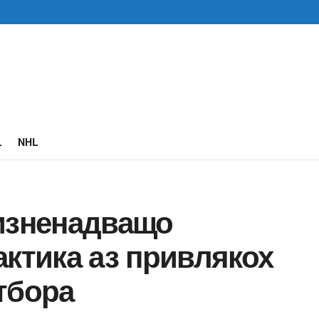
L
NHL
 изненадващо
актика аз привлякох
тбора