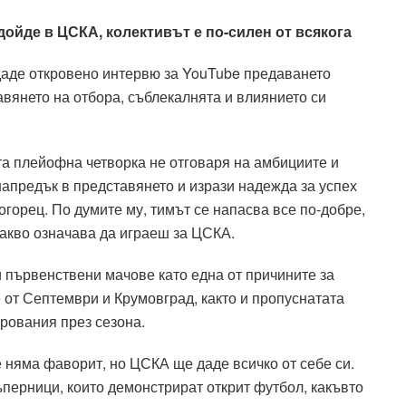
ойде в ЦСКА, колективът е по-силен от всякога
аде откровено интервю за YouTube предаването
авянето на отбора, съблекалнята и влиянието си
та плейофна четворка не отговаря на амбициите и
 напредък в представянето и изрази надежда за успех
горец. По думите му, тимът се напасва все по-добре,
какво означава да играеш за ЦСКА.
 първенствени мачове като една от причините за
е от Септември и Крумовград, както и пропуснатата
рования през сезона.
 няма фаворит, но ЦСКА ще даде всичко от себе си.
перници, които демонстрират открит футбол, какъвто