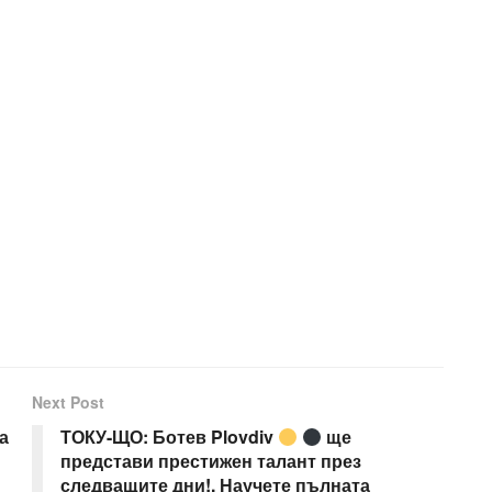
Next Post
а
ТОКУ-ЩО: Ботев Plovdiv
ще
и
представи престижен талант през
следващите дни!. Научете пълната