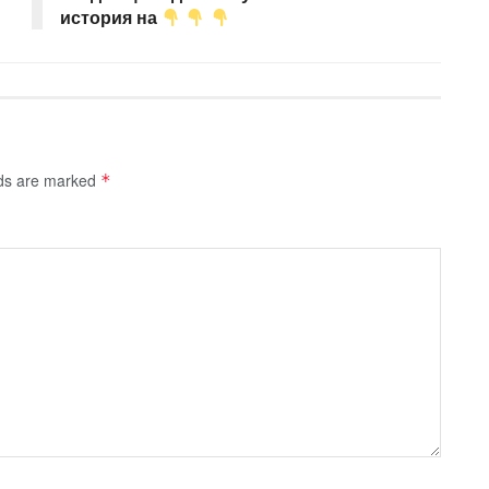
история на
lds are marked
*