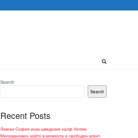
Search
Search
Recent Posts
Левски София иска шведския халф Уилям
Милованович, който в момента е свободен агент,