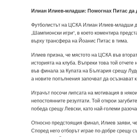
Илиан Илиев-младши: Помогнах Питас да д
Футболистът на ЦСКА Илиан Илиев-младши д
„Шампионски игри“, в което коментира предст
върху трансфера на Йоанис Питас в тима.
Илиев призна, че мястото на ЦСКА във втора
историята на клуба. Въпреки това той отчете
във финала за Купата на България срещу Лудо
а новите попълнения започват да осъзнават 
Играчът посочи липсата на мотивация в някои
непостоянните резултати. Той открои загубит
победа срещу Левски, като най-големи разоча
Относно предстоящия финал, Илиев заяви, че
Според него отборът играе по-добре срещу съ