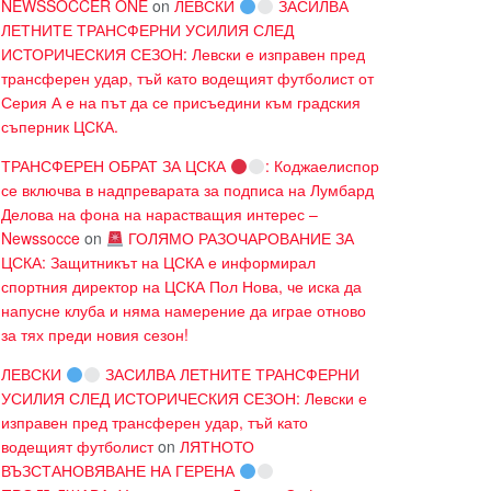
NEWSSOCCER ONE
on
ЛЕВСКИ
ЗАСИЛВА
ЛЕТНИТЕ ТРАНСФЕРНИ УСИЛИЯ СЛЕД
ИСТОРИЧЕСКИЯ СЕЗОН: Левски е изправен пред
трансферен удар, тъй като водещият футболист от
Серия А е на път да се присъедини към градския
съперник ЦСКА.
ТРАНСФЕРЕН ОБРАТ ЗА ЦСКА
: Коджаелиспор
се включва в надпреварата за подписа на Лумбард
Делова на фона на нарастващия интерес –
Newssocce
on
ГОЛЯМО РАЗОЧАРОВАНИЕ ЗА
ЦСКА: Защитникът на ЦСКА е информирал
спортния директор на ЦСКА Пол Нова, че иска да
напусне клуба и няма намерение да играе отново
за тях преди новия сезон!
ЛЕВСКИ
ЗАСИЛВА ЛЕТНИТЕ ТРАНСФЕРНИ
УСИЛИЯ СЛЕД ИСТОРИЧЕСКИЯ СЕЗОН: Левски е
изправен пред трансферен удар, тъй като
водещият футболист
on
ЛЯТНОТО
ВЪЗСТАНОВЯВАНЕ НА ГЕРЕНА