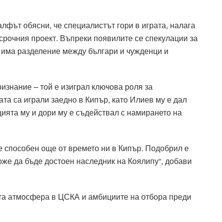
лфът обясни, че специалистът гори в играта, налага
осрочния проект. Въпреки появилите се спекулации за
 има разделение между българи и чужденци и
знание – той е изиграл ключова роля за
а са играли заедно в Кипър, като Илиев му е дал
ията му и дори му е съдействал с намирането на
 е способен още от времето ни в Кипър. Подобрил е
може да бъде достоен наследник на Коялипу“, добави
та атмосфера в ЦСКА и амбициите на отбора преди