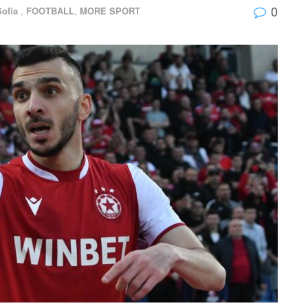
0
Sofia
,
FOOTBALL
,
MORE SPORT