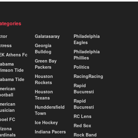
ategories
ctor
Galatasaray
Philadelphia
Eagles
ctress
Georgia
Bulldog
Philadelphia
EK Athens Fc
Phillies
Green Bay
labama
Packers
Politics
rimson Tide
Houston
RacingRacing
labama Tide
Rockets
Rapid
merican
Houston
Bucuresti
ootball
Texans
Rapid
merican
Hunddersfield
Bucuresti
usician
Town
RC Lens
poel FC
Ice Hockey
Red Sox
rizona
Indiana Pacers
ardinals
Rock Band