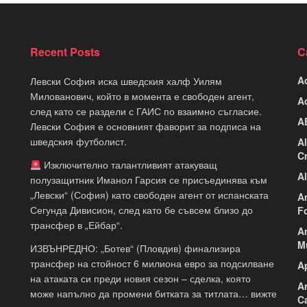
Recent Posts
C
A
Левски София иска шведския халф Уилям
Милованович, който в момента е свободен агент,
A
след като се раздели с ГАИС по взаимно съгласие.
A
Левски София е основният фаворит за подписа на
шведския футболист.
A
C
Изключително талантливият атакуващ
A
полузащитник Иманол Гарсия се присъединява към
„Левски“ (София) като свободен агент от испанската
A
Сегунда Дивисион, след като бе съвсем близо до
F
трансфер в „Ейбар“.
A
M
ИЗВЪНРЕДНО: „Ботев“ (Пловдив) финализира
трансфер на стойност 6 милиона евро за подсилване
A
на атаката си преди новия сезон – сделка, която
A
може напълно да промени битката за титлата… вижте
C