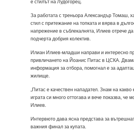
е стилът на Лудогорец.
За работата с треньора Александър Томаш, ха
стил с притежание на топката и вярва в дълг
напрежение в съблекалнята, Илиев отрече да
подчерта добрия колектив.
Илиан Илиев-младши направи и интересно при
привличането на Йоанис Питас в ЦСКА. Двамат
информация за отбора, помогнал е за адаптац
жилище.
„Питас е качествен нападател. Знам на какво
играта си много оттогава и вече показва, че 
Илиев.
Интервюто дава ясна представа за вътрешна
важния финал за купата.