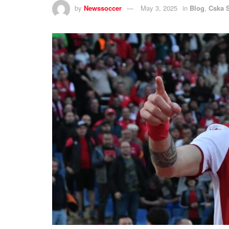
by
Newssoccer
May 3, 2025
in
Blog
,
Cska 