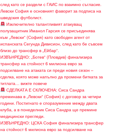
след като се раздели с ГАИС по взаимно съгласие.
Левски София е основният фаворит за подписа на
шведския футболист.
Изключително талантливият атакуващ
полузащитник Иманол Гарсия се присъединява
към „Левски“ (София) като свободен агент от
испанската Сегунда Дивисион, след като бе съвсем
близо до трансфер в „Ейбар“.
ИЗВЪНРЕДНО: „Ботев“ (Пловдив) финализира
трансфер на стойност 6 милиона евро за
подсилване на атаката си преди новия сезон –
сделка, която може напълно да промени битката за
титлата… вижте повече
СДЕЛКАТА Е СКЛЮЧЕНА: Сиса Сандра
преминава в „Левски“ (София) с договор за четири
години. Постигнато е споразумение между двата
клуба, а в понеделник Сиса Сандра ще премине
медицински прегледи.
ИЗВЪНРЕДНО: ЦСКА София финализира трансфер
на стойност 6 милиона евро за подсилване на