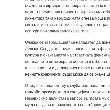
очаквано завръщане генерира значително въл
помнят предишния принос на играча към отбор
инжектира така необходимата огнева мощ в п
сигнализира за стратегическо усилие от стран
осигури по-голяма заплаха за гола.
Очаква се завръщащият се нападател да донес
Левски. След като преди е носил синята флан
култура и очакванията на страстната фенска
по-плавното интегриране обратно в отборнат
влезе в ритъм и да допринесе ефективно от 
нейните конкуренти също може да се окаже це
Отвъд познаването му с клуба, завръщането 
голмайсторски рекорд и специфичните качеств
Независимо дали става въпрос за играта му с
му да създава възможности за съотборниците 