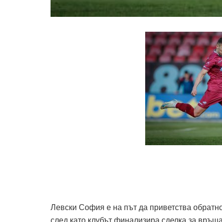
Левски София е на път да приветства обратно
след като клубът финализира сделка за връща