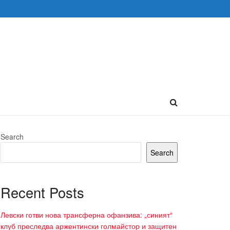
Search
Search
Recent Posts
Левски готви нова трансферна офанзива: „синият“
клуб преследва аржентински голмайстор и защитен