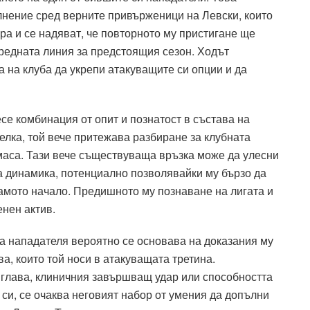
нение сред верните привърженици на Левски, които
а и се надяват, че повторното му пристигане ще
редната линия за предстоящия сезон. Ходът
а на клуба да укрепи атакуващите си опции и да
е комбинация от опит и познатост в състава на
елка, той вече притежава разбиране за клубната
 маса. Тази вече съществуваща връзка може да улесни
а динамика, потенциално позволявайки му бързо да
самото начало. Предишното му познаване на лигата и
нен актив.
на нападателя вероятно се основава на доказания му
а, които той носи в атакуващата третина.
 глава, клиничния завършващ удар или способността
си, се очаква неговият набор от умения да допълни