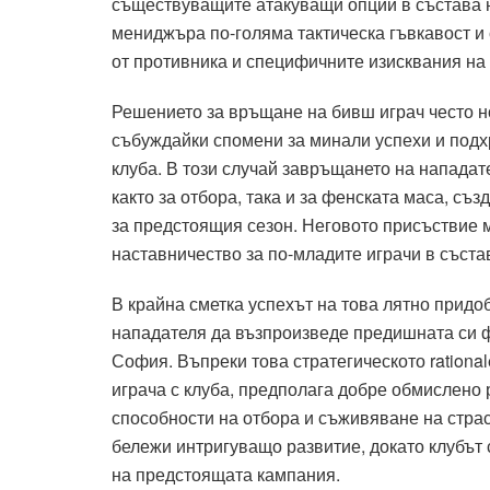
съществуващите атакуващи опции в състава 
мениджъра по-голяма тактическа гъвкавост и 
от противника и специфичните изисквания на 
Решението за връщане на бивш играч често н
събуждайки спомени за минали успехи и подх
клуба. В този случай завръщането на напада
както за отбора, така и за фенската маса, съ
за предстоящия сезон. Неговото присъствие 
наставничество за по-младите играчи в съста
В крайна сметка успехът на това лятно придо
нападателя да възпроизведе предишната си ф
София. Въпреки това стратегическото rationa
играча с клуба, предполага добре обмислено
способности на отбора и съживяване на стра
бележи интригуващо развитие, докато клубът 
на предстоящата кампания.