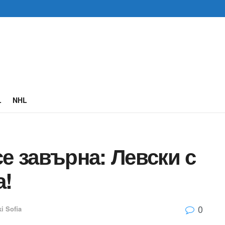
L
NHL
се завърна: Левски с
ка!
0
ki Sofia