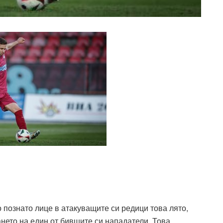
 познато лице в атакуващите си редици това лято,
нето на един от бившите си нападатели. Това