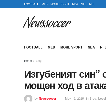
FOOTBALL
MLB
MORE SPORT
NBA
NFL
NHL
Newssoccer
FOOTBALL
MLB
MORE SPORT
NBA
NF
Home
Blog
Изгубеният син” 
мощен ход в ата
by
Newssoccer
May 16, 2025
in
Blog
,
Levs