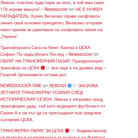
Левски, платиха луди пари за него, а той има само
170 игрови минути! – Newssoccer
on
НЕ Е НУЖЕН
НАПАДАТЕЛЬ: Хулио Веласкес прави халфовата
линия свой основен приоритет, Веласкес отправя
смел призив за укрепване на халфовата линия на
„Герена“
Трансферната Сага на Кингс Кангва в ЦСКА
София: По-задълбочен Поглед – Newssoccer
on
ОБРАТ НА ТРАНСФЕРНИЯ ПАЗАР: Приоритетният
трансфер на ЦСКА
все още е на дневен ред –
Георгий Цитаишвили остава цел
NEWSSOCCER ONE
on
ЛЕВСКИ
ЗАСИЛВА
ЛЕТНИТЕ ТРАНСФЕРНИ УСИЛИЯ СЛЕД
ИСТОРИЧЕСКИЯ СЕЗОН: Левски е изправен пред
трансферен удар, тъй като водещият футболист от
Серия А е на път да се присъедини към градския
съперник ЦСКА.
ТРАНСФЕРЕН ОБРАТ ЗА ЦСКА
: Коджаелиспор
се включва в надпреварата за подписа на Лумбард