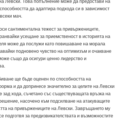
на Левски. Това попълнение може да предостави на
способността да адаптира подхода си в зависимост
всеки мач.
оси сантиментална тежест за привържениците,
ранвайки усещане за приемственост в историята на
теля може да послужи като повишаване на морала
здавайки подновено чувство на оптимизъм и очакване
може също да осигури ценно лидерство и
ва.
биване ще бъде оценен по способността на
орма и да допринесе значително за целите на Левски
le зад хода, съчетано със съществуващата връзка на
 решение, насочено към подсилване на атакуващите
стта на привържениците на Левски. Завръщането му
се подготвя за предизвикателствата и възможностите