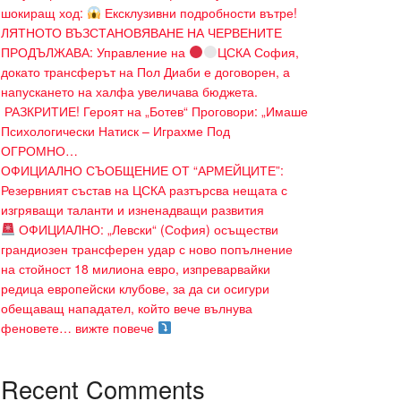
шокиращ ход:
Ексклузивни подробности вътре!
ЛЯТНОТО ВЪЗСТАНОВЯВАНЕ НА ЧЕРВЕНИТЕ
ПРОДЪЛЖАВА: Управление на
ЦСКА София,
докато трансферът на Пол Диаби е договорен, а
напускането на халфа увеличава бюджета.
​ РАЗКРИТИЕ! Героят на „Ботев“ Проговори: „Имаше
Психологически Натиск – Играхме Под
ОГРОМНО…
ОФИЦИАЛНО СЪОБЩЕНИЕ ОТ “АРМЕЙЦИТЕ”:
Резервният състав на ЦСКА разтърсва нещата с
изгряващи таланти и изненадващи развития
ОФИЦИАЛНО: „Левски“ (София) осъществи
грандиозен трансферен удар с ново попълнение
на стойност 18 милиона евро, изпреварвайки
редица европейски клубове, за да си осигури
обещаващ нападател, който вече вълнува
феновете… вижте повече
Recent Comments