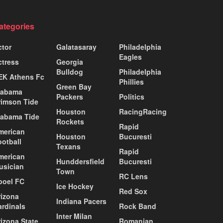
ategories
ctor
Galatasaray
Philadelphia
Eagles
ctress
Georgia
Bulldog
Philadelphia
EK Athens Fc
Phillies
Green Bay
labama
Packers
Politics
rimson Tide
Houston
RacingRacing
labama Tide
Rockets
Rapid
merican
Houston
Bucuresti
ootball
Texans
Rapid
merican
Hunddersfield
Bucuresti
usician
Town
RC Lens
poel FC
Ice Hockey
Red Sox
rizona
Indiana Pacers
ardinals
Rock Band
Inter Milan
izona State
Romanian