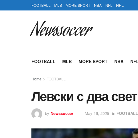
FOOTBALL
MLB
MORE SPORT
NBA
NFL
NHL
Newssoccer
FOOTBALL
MLB
MORE SPORT
NBA
NF
Home
FOOTBALL
Левски с два све
by
Newssoccer
May 16, 2025
in
FOOTBALL