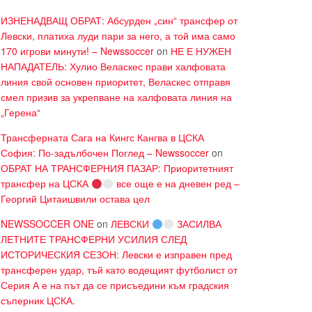
ИЗНЕНАДВАЩ ОБРАТ: Абсурден „син“ трансфер от
Левски, платиха луди пари за него, а той има само
170 игрови минути! – Newssoccer
on
НЕ Е НУЖЕН
НАПАДАТЕЛЬ: Хулио Веласкес прави халфовата
линия свой основен приоритет, Веласкес отправя
смел призив за укрепване на халфовата линия на
„Герена“
Трансферната Сага на Кингс Кангва в ЦСКА
София: По-задълбочен Поглед – Newssoccer
on
ОБРАТ НА ТРАНСФЕРНИЯ ПАЗАР: Приоритетният
трансфер на ЦСКА
все още е на дневен ред –
Георгий Цитаишвили остава цел
NEWSSOCCER ONE
on
ЛЕВСКИ
ЗАСИЛВА
ЛЕТНИТЕ ТРАНСФЕРНИ УСИЛИЯ СЛЕД
ИСТОРИЧЕСКИЯ СЕЗОН: Левски е изправен пред
трансферен удар, тъй като водещият футболист от
Серия А е на път да се присъедини към градския
съперник ЦСКА.