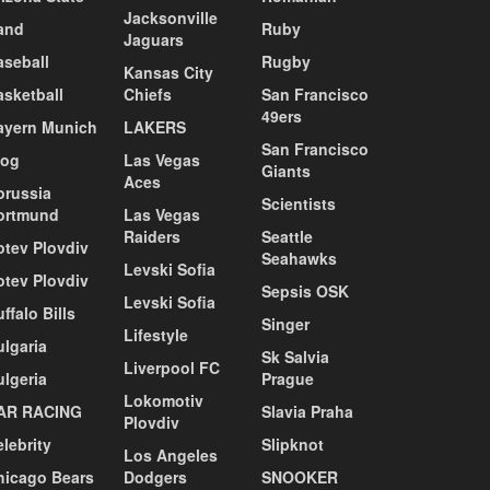
Jacksonville
and
Ruby
Jaguars
aseball
Rugby
Kansas City
asketball
Chiefs
San Francisco
49ers
ayern Munich
LAKERS
San Francisco
log
Las Vegas
Giants
Aces
orussia
Scientists
ortmund
Las Vegas
Raiders
Seattle
otev Plovdiv
Seahawks
Levski Sofia
otev Plovdiv
Sepsis OSK
Levski Sofia
ffalo Bills
Singer
Lifestyle
ulgaria
Sk Salvia
Liverpool FC
ulgeria
Prague
Lokomotiv
AR RACING
Slavia Praha
Plovdiv
lebrity
Slipknot
Los Angeles
hicago Bears
Dodgers
SNOOKER