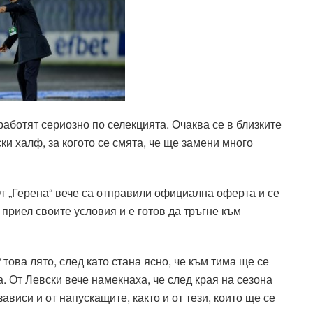
работят сериозно по селекцията. Очаква се в близките
ки халф, за когото се смята, че ще замени много
От „Герена“ вече са отправили официална оферта и се
 приел своите условия и е готов да тръгне към
 това лято, след като стана ясно, че към тима ще се
 От Левски вече намекнаха, че след края на сезона
ависи и от напускащите, както и от тези, които ще се