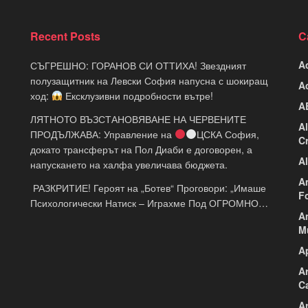
Recent Posts
C
A
СЪГРЕШНО: ГОРАНОВ СИ ОТТИХА! Звездният
полузащитник на Левски София напусна с шокиращ
A
ход:
Ексклузивни подробности вътре!
A
ЛЯТНОТО ВЪЗСТАНОВЯВАНЕ НА ЧЕРВЕНИТЕ
A
ПРОДЪЛЖАВА: Управление на
ЦСКА София,
C
докато трансферът на Пол Диаби е договорен, а
A
напускането на халфа увеличава бюджета.
A
​ РАЗКРИТИЕ! Героят на „Ботев“ Проговори: „Имаше
F
Психологически Натиск – Играхме Под ОГРОМНО…
A
M
A
A
C
Ar