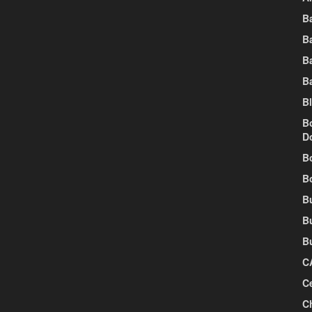
B
B
B
B
B
B
D
B
B
Bu
B
B
C
Ce
C