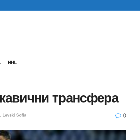
L
NHL
ткавични трансфера
0
,
Levski Sofia