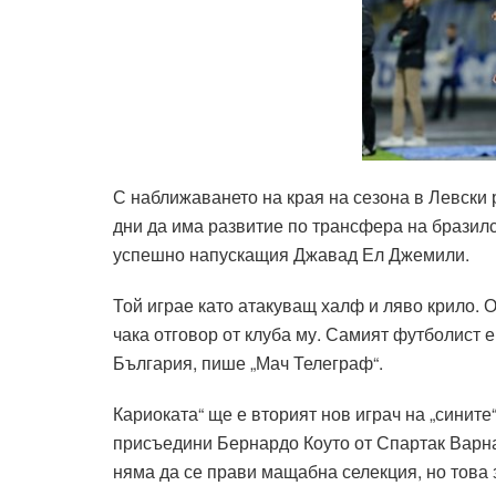
С наближаването на края на сезона в Левски 
дни да има развитие по трансфера на бразилс
успешно напускащия Джавад Ел Джемили.
Той играе като атакуващ халф и ляво крило. 
чака отговор от клуба му. Самият футболист е
България, пише „Мач Телеграф“.
Кариоката“ ще е вторият нов играч на „сините“
присъедини Бернардо Коуто от Спартак Варна.
няма да се прави мащабна селекция, но това з