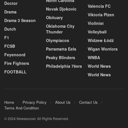
North Carolina
Doctor
Valencia FC
Novak Djokovic
Drama
Viktoria Plzen
Obituary
Drama 3 Season
Violinist
Oklahoma City
Dutch
Thunder
Volleyball
F1
Olympiacos
Widzew Łódź
FCSB
Parramatta Eels
Wigan Worriors
Feyenoord
Peaky Blinders
WNBA
Fire Fighters
Philadelphia 76ers
World News
FOOTBALL
World News
Home
Privacy Policy
About Us
Contact Us
Terms And Condition
© 2024 Newssoccer. All Rights Reserved.