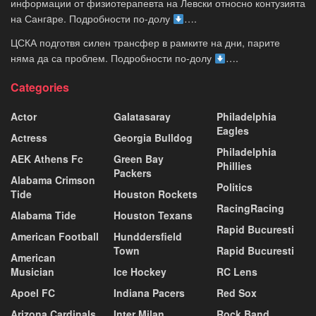
информации от физиотерапевта на Левски относно контузията
на Сангaре. Подробности по-долу
….
ЦСКА подготвя силен трансфер в рамките на дни, парите
няма да са проблем. Подробности по-долу
….
Categories
Actor
Galatasaray
Philadelphia
Eagles
Actress
Georgia Bulldog
Philadelphia
AEK Athens Fc
Green Bay
Phillies
Packers
Alabama Crimson
Politics
Tide
Houston Rockets
RacingRacing
Alabama Tide
Houston Texans
Rapid Bucuresti
American Football
Hunddersfield
Town
Rapid Bucuresti
American
Musician
Ice Hockey
RC Lens
Apoel FC
Indiana Pacers
Red Sox
Arizona Cardinals
Inter Milan
Rock Band