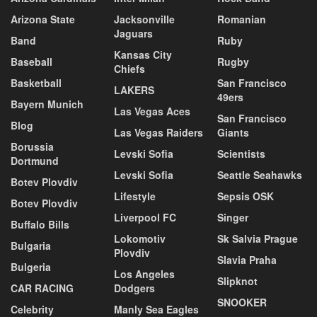
Arizona State
Jacksonville
Romanian
Jaguars
Band
Ruby
Kansas City
Baseball
Rugby
Chiefs
Basketball
San Francisco
LAKERS
49ers
Bayern Munich
Las Vegas Aces
San Francisco
Blog
Las Vegas Raiders
Giants
Borussia
Levski Sofia
Scientists
Dortmund
Levski Sofia
Seattle Seahawks
Botev Plovdiv
Lifestyle
Sepsis OSK
Botev Plovdiv
Liverpool FC
Singer
Buffalo Bills
Lokomotiv
Sk Salvia Prague
Bulgaria
Plovdiv
Slavia Praha
Bulgeria
Los Angeles
Slipknot
CAR RACING
Dodgers
SNOOKER
Celebrity
Manly Sea Eagles