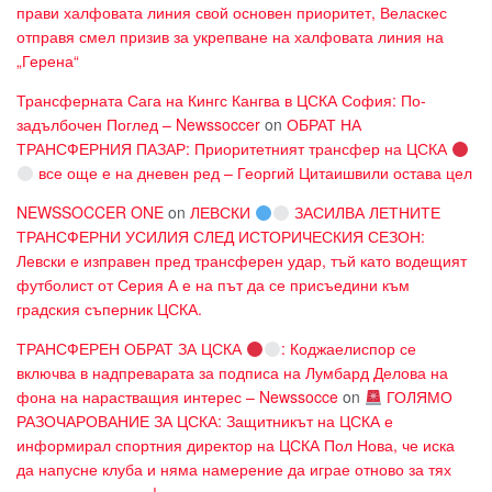
прави халфовата линия свой основен приоритет, Веласкес
отправя смел призив за укрепване на халфовата линия на
„Герена“
Трансферната Сага на Кингс Кангва в ЦСКА София: По-
задълбочен Поглед – Newssoccer
on
ОБРАТ НА
ТРАНСФЕРНИЯ ПАЗАР: Приоритетният трансфер на ЦСКА
все още е на дневен ред – Георгий Цитаишвили остава цел
NEWSSOCCER ONE
on
ЛЕВСКИ
ЗАСИЛВА ЛЕТНИТЕ
ТРАНСФЕРНИ УСИЛИЯ СЛЕД ИСТОРИЧЕСКИЯ СЕЗОН:
Левски е изправен пред трансферен удар, тъй като водещият
футболист от Серия А е на път да се присъедини към
градския съперник ЦСКА.
ТРАНСФЕРЕН ОБРАТ ЗА ЦСКА
: Коджаелиспор се
включва в надпреварата за подписа на Лумбард Делова на
фона на нарастващия интерес – Newssocce
on
ГОЛЯМО
РАЗОЧАРОВАНИЕ ЗА ЦСКА: Защитникът на ЦСКА е
информирал спортния директор на ЦСКА Пол Нова, че иска
да напусне клуба и няма намерение да играе отново за тях