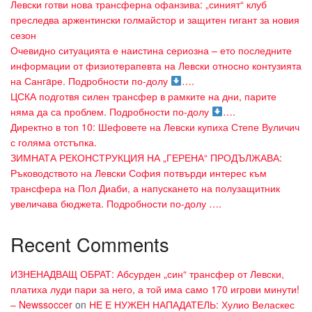
Левски готви нова трансферна офанзива: „синият“ клуб
преследва аржентински голмайстор и защитен гигант за новия
сезон
Очевидно ситуацията е наистина сериозна – ето последните
информации от физиотерапевта на Левски относно контузията
на Сангaре. Подробности по-долу
….
ЦСКА подготвя силен трансфер в рамките на дни, парите
няма да са проблем. Подробности по-долу
….
Директно в топ 10: Шефовете на Левски купиха Степе Вуличич
с голяма отстъпка.
ЗИМНАТА РЕКОНСТРУКЦИЯ НА „ГЕРЕНА“ ПРОДЪЛЖАВА:
Ръководството на Левски София потвърди интерес към
трансфера на Пол Диаби, а напускането на полузащитник
увеличава бюджета. Подробности по-долу ….
Recent Comments
ИЗНЕНАДВАЩ ОБРАТ: Абсурден „син“ трансфер от Левски,
платиха луди пари за него, а той има само 170 игрови минути!
– Newssoccer
on
НЕ Е НУЖЕН НАПАДАТЕЛЬ: Хулио Веласкес