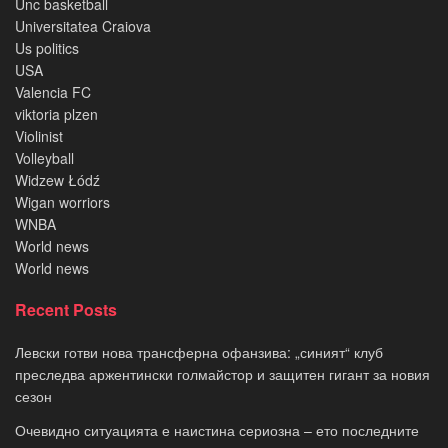
Unc basketball
Universitatea Craiova
Us politics
USA
Valencia FC
viktoria plzen
Violinist
Volleyball
Widzew Łódź
Wigan worriors
WNBA
World news
World news
Recent Posts
Левски готви нова трансферна офанзива: „синият“ клуб
преследва аржентински голмайстор и защитен гигант за новия
сезон
Очевидно ситуацията е наистина сериозна – ето последните