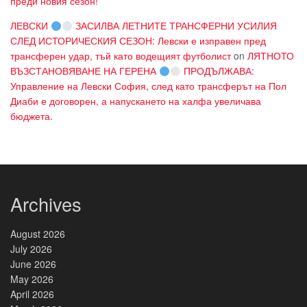
преди новия сезон!
ЛЕВСКИ
ЗАСИЛВА ЛЕТНИТЕ ТРАНСФЕРНИ УСИЛИЯ
СЛЕД ИСТОРИЧЕСКИЯ СЕЗОН: Левски е изправен пред
трансферен удар, тъй като водещият футболист
on
ЛЯТНОТО
ВЪЗСТАНОВЯВАНЕ НА ГЕРЕНА
ПРОДЪЛЖАВА:
Управление на Левски София, след като трансферът на Пол
Диаби е договорен, а напускането на халфа увеличава
бюджета.
Archives
August 2026
July 2026
June 2026
May 2026
April 2026