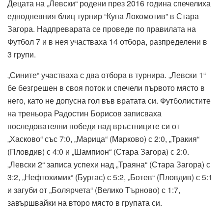
Децата на „Левски“ родени през 2016 година спечелиха
еднодневния блиц турнир “Купа Локомотив” в Стара
Загора. Надпреварата се проведе по правилата на
Футбол 7 и в нея участваха 14 отбора, разпределени в
3 групи.
„Сините“ участваха с два отбора в турнира. „Левски 1“
бе безгрешен в своя поток и спечели първото място в
него, като не допусна гол във вратата си. Футболистите
на треньора Радостин Борисов записваха
последователни победи над връстниците си от
„Хасково“ със 7:0, „Марица“ (Марково) с 2:0, „Тракия“
(Пловдив) с 4:0 и „Шампион“ (Стара Загора) с 2:0.
„Левски 2“ записа успехи над „Траяна“ (Стара Загора) с
3:2, „Нефтохимик“ (Бургас) с 5:2, „Ботев“ (Пловдив) с 5:1
и загуби от „Болярчета“ (Велико Търново) с 1:7,
завършвайки на второ място в групата си.