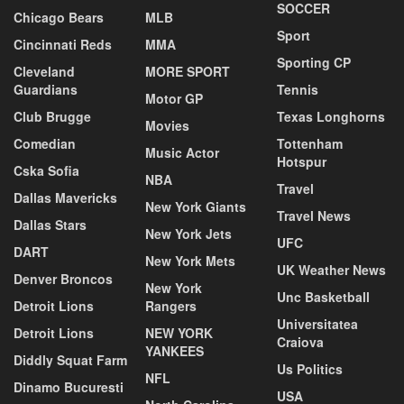
SOCCER
Chicago Bears
MLB
Sport
Cincinnati Reds
MMA
Sporting CP
Cleveland
MORE SPORT
Guardians
Tennis
Motor GP
Club Brugge
Texas Longhorns
Movies
Comedian
Tottenham
Music Actor
Hotspur
Cska Sofia
NBA
Travel
Dallas Mavericks
New York Giants
Travel News
Dallas Stars
New York Jets
UFC
DART
New York Mets
UK Weather News
Denver Broncos
New York
Unc Basketball
Detroit Lions
Rangers
Universitatea
Detroit Lions
NEW YORK
Craiova
YANKEES
Diddly Squat Farm
Us Politics
NFL
Dinamo Bucuresti
USA