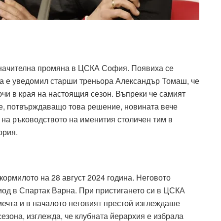
начителна промяна в ЦСКА София. Появиха се
ба е уведомил старши треньора Александър Томаш, че
чи в края на настоящия сезон. Въпреки че самият
е, потвърждаващо това решение, новината вече
 на ръководството на именития столичен тим в
ория.
кормилото на 28 август 2024 година. Неговото
иод в Спартак Варна. При пристигането си в ЦСКА
мечта и в началото неговият престой изглеждаше
езона, изглежда, че клубната йерархия е избрала