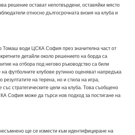
това решение остават непотвърдени, оставяйки място
аблюдатели относно дългосрочната визия на клуба и
р Томаш води ЦСКА София през значителна част от
нкретните детайли около решението на борда са
итие на отбора под негово ръководство са били
е на футболните клубове рутинно оценяват напредъка
 резултатите на терена, но и стила на игра,
е със стратегическите цели на клуба. Това съобщено
КА София може да търси нов подход за постигане на
 несъмнено ще се измести към идентифициране на