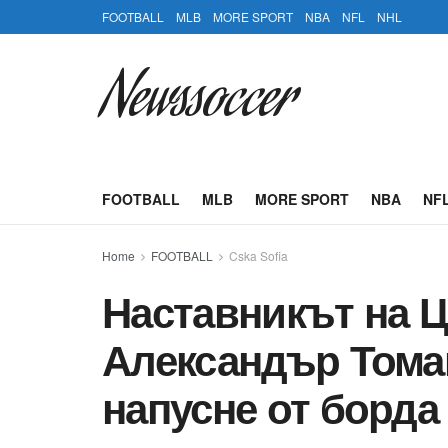
FOOTBALL
MLB
MORE SPORT
NBA
NFL
NHL
Newssoccer
FOOTBALL
MLB
MORE SPORT
NBA
NF
Home
FOOTBALL
Cska Sofia
Наставникът на 
Александър Тома
напусне от борда