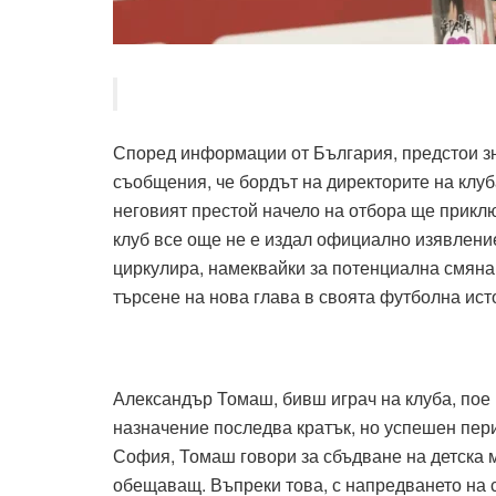
Според информации от България, предстои з
съобщения, че бордът на директорите на клу
неговият престой начело на отбора ще приклю
клуб все още не е издал официално изявлени
циркулира, намеквайки за потенциална смяна
търсене на нова глава в своята футболна ист
Александър Томаш, бивш играч на клуба, пое 
назначение последва кратък, но успешен пер
София, Томаш говори за сбъдване на детска 
обещаващ. Въпреки това, с напредването на с