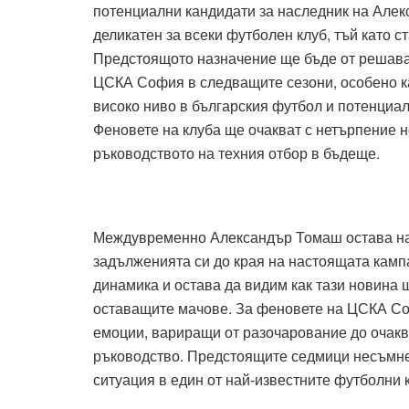
потенциални кандидати за наследник на Алек
деликатен за всеки футболен клуб, тъй като с
Предстоящото назначение ще бъде от решаващ
ЦСКА София в следващите сезони, особено кат
високо ниво в българския футбол и потенциал
Феновете на клуба ще очакват с нетърпение н
ръководството на техния отбор в бъдеще.
Междувременно Александър Томаш остава нач
задълженията си до края на настоящата камп
динамика и остава да видим как тази новина 
оставащите мачове. За феновете на ЦСКА Со
емоции, вариращи от разочарование до очакв
ръководство. Предстоящите седмици несъмне
ситуация в един от най-известните футболни 