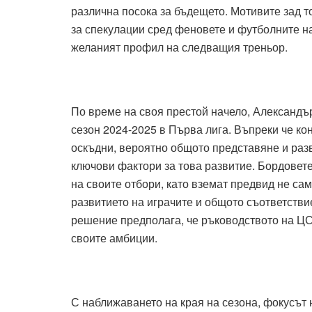
различна посока за бъдещето. Мотивите зад 
за спекулации сред феновете и футболните н
желаният профил на следващия треньор.
По време на своя престой начело, Александъ
сезон 2024-2025 в Първа лига. Въпреки че ко
оскъдни, вероятно общото представяне и разв
ключови фактори за това развитие. Бордовет
на своите отбори, като вземат предвид не само
развитието на играчите и общото съответстви
решение предполага, че ръководството на ЦС
своите амбиции.
С наближаването на края на сезона, фокусът