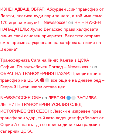
ИЗНЕНАДВАЩ ОБРАТ: Абсурден „син“ трансфер от
Левски, платиха луди пари за него, а той има само
170 игрови минути! – Newssoccer
on
НЕ Е НУЖЕН
НАПАДАТЕЛЬ: Хулио Веласкес прави халфовата
линия свой основен приоритет, Веласкес отправя
смел призив за укрепване на халфовата линия на
„Герена“
Трансферната Сага на Кингс Кангва в ЦСКА
София: По-задълбочен Поглед – Newssoccer
on
ОБРАТ НА ТРАНСФЕРНИЯ ПАЗАР: Приоритетният
трансфер на ЦСКА
все още е на дневен ред –
Георгий Цитаишвили остава цел
NEWSSOCCER ONE
on
ЛЕВСКИ
ЗАСИЛВА
ЛЕТНИТЕ ТРАНСФЕРНИ УСИЛИЯ СЛЕД
ИСТОРИЧЕСКИЯ СЕЗОН: Левски е изправен пред
трансферен удар, тъй като водещият футболист от
Серия А е на път да се присъедини към градския
съперник ЦСКА.