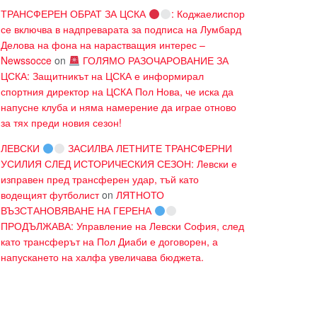
ТРАНСФЕРЕН ОБРАТ ЗА ЦСКА
: Коджаелиспор
се включва в надпреварата за подписа на Лумбард
Делова на фона на нарастващия интерес –
Newssocce
on
ГОЛЯМО РАЗОЧАРОВАНИЕ ЗА
ЦСКА: Защитникът на ЦСКА е информирал
спортния директор на ЦСКА Пол Нова, че иска да
напусне клуба и няма намерение да играе отново
за тях преди новия сезон!
ЛЕВСКИ
ЗАСИЛВА ЛЕТНИТЕ ТРАНСФЕРНИ
УСИЛИЯ СЛЕД ИСТОРИЧЕСКИЯ СЕЗОН: Левски е
изправен пред трансферен удар, тъй като
водещият футболист
on
ЛЯТНОТО
ВЪЗСТАНОВЯВАНЕ НА ГЕРЕНА
ПРОДЪЛЖАВА: Управление на Левски София, след
като трансферът на Пол Диаби е договорен, а
напускането на халфа увеличава бюджета.