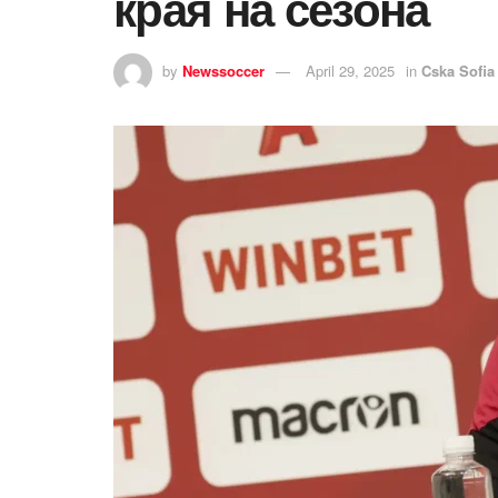
края на сезона
by
Newssoccer
April 29, 2025
in
Cska Sofi