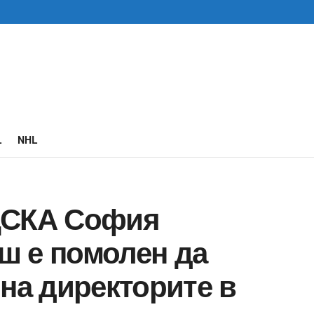
L
NHL
ЦСКА София
ш е помолен да
 на директорите в