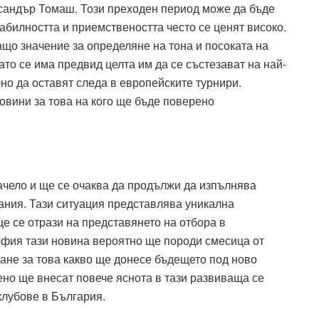
сандър Томаш. Този преходен период може да бъде
табилността и приемствеността често се ценят високо.
о значение за определяне на тона и посоката на
о се има предвид целта им да се състезават на най-
но да оставят следа в европейските турнири.
овини за това на кого ще бъде поверено
ело и ще се очаква да продължи да изпълнява
ания. Тази ситуация представлява уникална
ще се отрази на представянето на отбора в
фия тази новина вероятно ще породи смесица от
ане за това какво ще донесе бъдещето под ново
но ще внесат повече яснота в тази развиваща се
клубове в България.