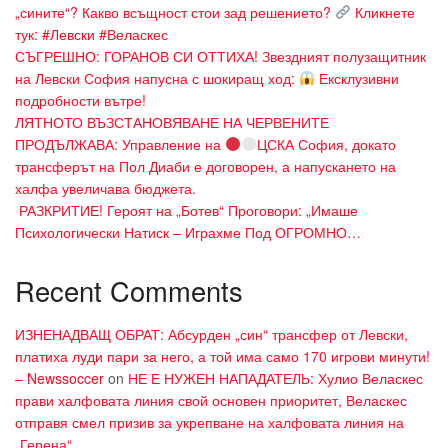
„сините“? Какво всъщност стои зад решението?
Кликнете
тук: #Левски #Веласкес
СЪГРЕШНО: ГОРАНОВ СИ ОТТИХА! Звездният полузащитник
на Левски София напусна с шокиращ ход:
Ексклузивни
подробности вътре!
ЛЯТНОТО ВЪЗСТАНОВЯВАНЕ НА ЧЕРВЕНИТЕ
ПРОДЪЛЖАВА: Управление на
ЦСКА София, докато
трансферът на Пол Диаби е договорен, а напускането на
халфа увеличава бюджета.
​ РАЗКРИТИЕ! Героят на „Ботев“ Проговори: „Имаше
Психологически Натиск – Играхме Под ОГРОМНО…
Recent Comments
ИЗНЕНАДВАЩ ОБРАТ: Абсурден „син“ трансфер от Левски,
платиха луди пари за него, а той има само 170 игрови минути!
– Newssoccer
on
НЕ Е НУЖЕН НАПАДАТЕЛЬ: Хулио Веласкес
прави халфовата линия свой основен приоритет, Веласкес
отправя смел призив за укрепване на халфовата линия на
„Герена“