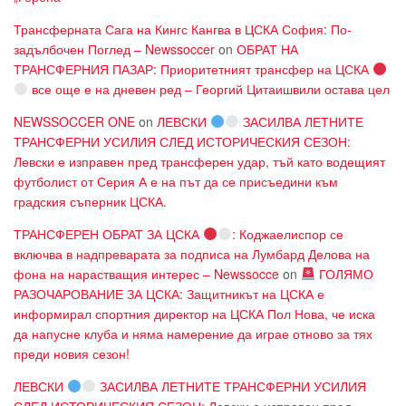
Трансферната Сага на Кингс Кангва в ЦСКА София: По-
задълбочен Поглед – Newssoccer
on
ОБРАТ НА
ТРАНСФЕРНИЯ ПАЗАР: Приоритетният трансфер на ЦСКА
все още е на дневен ред – Георгий Цитаишвили остава цел
NEWSSOCCER ONE
on
ЛЕВСКИ
ЗАСИЛВА ЛЕТНИТЕ
ТРАНСФЕРНИ УСИЛИЯ СЛЕД ИСТОРИЧЕСКИЯ СЕЗОН:
Левски е изправен пред трансферен удар, тъй като водещият
футболист от Серия А е на път да се присъедини към
градския съперник ЦСКА.
ТРАНСФЕРЕН ОБРАТ ЗА ЦСКА
: Коджаелиспор се
включва в надпреварата за подписа на Лумбард Делова на
фона на нарастващия интерес – Newssocce
on
ГОЛЯМО
РАЗОЧАРОВАНИЕ ЗА ЦСКА: Защитникът на ЦСКА е
информирал спортния директор на ЦСКА Пол Нова, че иска
да напусне клуба и няма намерение да играе отново за тях
преди новия сезон!
ЛЕВСКИ
ЗАСИЛВА ЛЕТНИТЕ ТРАНСФЕРНИ УСИЛИЯ
СЛЕД ИСТОРИЧЕСКИЯ СЕЗОН: Левски е изправен пред