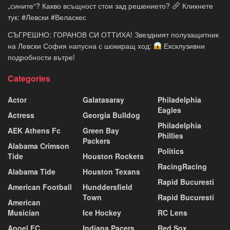
„сините“? Какво всъщност стои зад решението?
Кликнете
тук: #Левски #Веласкес
СЪГРЕШНО: ГОРАНОВ СИ ОТТИХА! Звездният полузащитник
на Левски София напусна с шокиращ ход:
Ексклузивни
подробности вътре!
Categories
Actor
Galatasaray
Philadelphia
Eagles
Actress
Georgia Bulldog
Philadelphia
AEK Athens Fc
Green Bay
Phillies
Packers
Alabama Crimson
Politics
Tide
Houston Rockets
RacingRacing
Alabama Tide
Houston Texans
Rapid Bucuresti
American Football
Hunddersfield
Town
Rapid Bucuresti
American
Musician
Ice Hockey
RC Lens
Apoel FC
Indiana Pacers
Red Sox