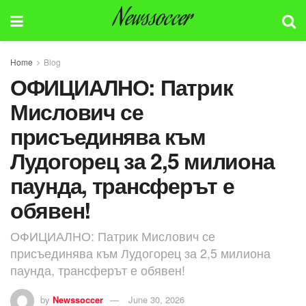
Newssoccer
Home
Blog
ОФИЦИАЛНО: Патрик
Мислович се
присъединява към
Лудогорец за 2,5 милиона
паунда, трансферът е
обявен!
ОФИЦИАЛНО: Патрик Мислович се
присъединява към Лудогорец за 2,5 милиона
паунда, трансферът е обявен!
by
Newssoccer
June 30, 2026