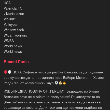
USA
Valencia FC
viktoria plzen
Violinist
Volleyball
Widzew Łódź
Wigan worriors
WNBA
World news
World news
Recent Posts
ЦСКА София е готов да разбие банката, за да подпише
със суперзвездата, преминала през Байерн Мюнхен – Хамес
Родригес, от колумбийски клуб
ИЗВЪНРЕДНА НОВИНА ОТ „ГЕРЕНА“! Бъдещето на Хулио
Веласкес вече не е обект на спекулации! Ръководството на
„Левски“ взе окончателно решение, което може да се окаже
решаващо за сезона. Дали този ход ще промени съдбата на