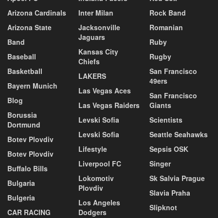
Arizona Cardinals
Inter Milan
Rock Band
Arizona State
Jacksonville
Romanian
Jaguars
Band
Ruby
Kansas City
Baseball
Rugby
Chiefs
Basketball
San Francisco
LAKERS
49ers
Bayern Munich
Las Vegas Aces
San Francisco
Blog
Las Vegas Raiders
Giants
Borussia
Levski Sofia
Scientists
Dortmund
Levski Sofia
Seattle Seahawks
Botev Plovdiv
Lifestyle
Sepsis OSK
Botev Plovdiv
Liverpool FC
Singer
Buffalo Bills
Lokomotiv
Sk Salvia Prague
Bulgaria
Plovdiv
Slavia Praha
Bulgeria
Los Angeles
Slipknot
CAR RACING
Dodgers