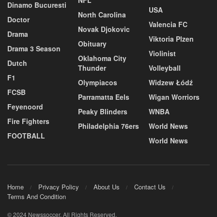
Dinamo Bucuresti
USA
North Carolina
Doctor
Valencia FC
Novak Djokovic
Drama
Viktoria Plzen
Obituary
Drama 3 Season
Violinist
Oklahoma City
Dutch
Thunder
Volleyball
F1
Olympiacos
Widzew Łódź
FCSB
Parramatta Eels
Wigan Worriors
Feyenoord
Peaky Blinders
WNBA
Fire Fighters
Philadelphia 76ers
World News
FOOTBALL
World News
Home
Privacy Policy
About Us
Contact Us
Terms And Condition
© 2024 Newssoccer. All Rights Reserved.