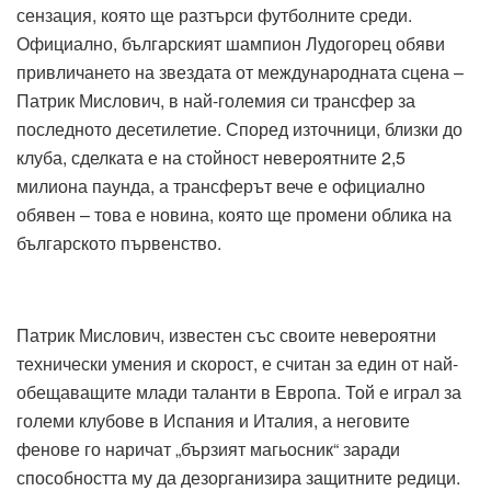
сензация, която ще разтърси футболните среди.
Официално, българският шампион Лудогорец обяви
привличането на звездата от международната сцена –
Патрик Мислович, в най-големия си трансфер за
последното десетилетие. Според източници, близки до
клуба, сделката е на стойност невероятните 2,5
милиона паунда, а трансферът вече е официално
обявен – това е новина, която ще промени облика на
българското първенство.
Патрик Мислович, известен със своите невероятни
технически умения и скорост, е считан за един от най-
обещаващите млади таланти в Европа. Той е играл за
големи клубове в Испания и Италия, а неговите
фенове го наричат „бързият магьосник“ заради
способността му да дезорганизира защитните редици.