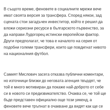
В същото време, феновете в социалните мрежи вече
имат своята версия за трансфера. Според някои, зад
сцената стои загадъчен инвеститор, който е решил да
вложи сериозни ресурси в българското първенство, за
да направи Лудогорец истински европейски фактор.
Други предполагат, че това е началото на серия от
подобни големи трансфери, които ще повдигнат нивото
на националния футбол.
Самият Мислович засега отказва публични коментари,
но източници близки до неговата агенция твърдят, че
той е много мотивиран да покаже най-доброто от себе
си в новото си предизвикателство. Очаква се, че той ще
бъде представен официално още този уикенд, а
феновете вече тръпнат в очакване да видят как ще се