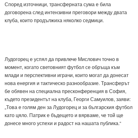
Според източници, трансферната сума е била
договорена след интензивни преговори между двата
клуба, които продължиха няколко седмици.
Лудогорец е успял да привлече Мислович точно в
момент, когато световният футбол се обръща към
млади и перспективни играчи, които могат да донесат
нова енергия и тактическо разнообразие. Трансферът
бе обявен на специална пресконференция в София,
където президентът на клуба, Георги Самуилов, заяви:
„Това е голям ден за Лудогорец и за българския футбол
като цяло. Патрик е бъдещето и вярваме, че той ще
донесе много успехи и радост на нашата публика.“