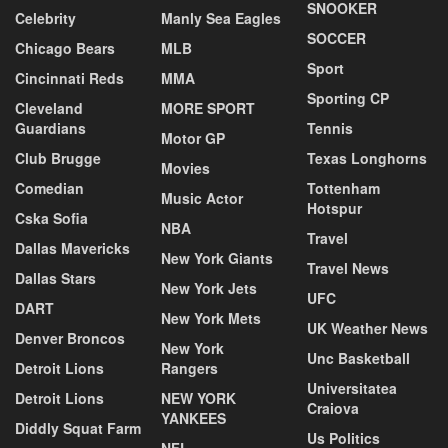
SNOOKER
Celebrity
Manly Sea Eagles
SOCCER
Chicago Bears
MLB
Sport
Cincinnati Reds
MMA
Sporting CP
Cleveland
MORE SPORT
Guardians
Tennis
Motor GP
Club Brugge
Texas Longhorns
Movies
Comedian
Tottenham
Music Actor
Hotspur
Cska Sofia
NBA
Travel
Dallas Mavericks
New York Giants
Travel News
Dallas Stars
New York Jets
UFC
DART
New York Mets
UK Weather News
Denver Broncos
New York
Unc Basketball
Detroit Lions
Rangers
Universitatea
Detroit Lions
NEW YORK
Craiova
YANKEES
Diddly Squat Farm
Us Politics
NFL