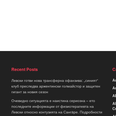
Recent Posts
C
A
Левски готви нова трансферна офанзива: „синият“
клуб преследва аржентински голмайстор и защитен
A
гигант за новия сезон
A
Очевидно ситуацията е наистина сериозна – ето
A
последните информации от физиотерапевта на
C
Левски относно контузията на Сангaре. Подробности