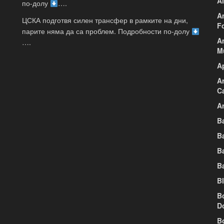
A
по-долу
….
A
ЦСКА подготвя силен трансфер в рамките на дни,
F
парите няма да са проблем. Подробности по-долу
A
….
M
A
A
C
Ar
B
B
B
B
B
B
D
B