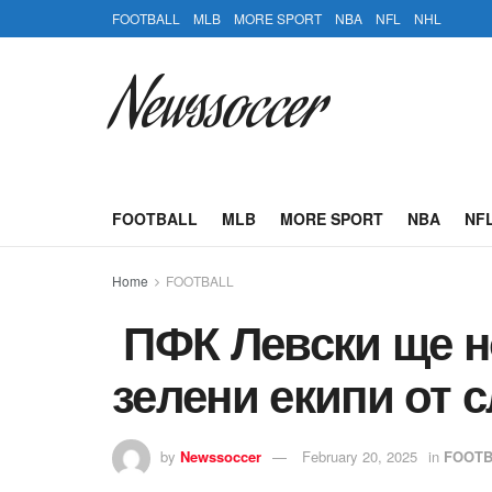
FOOTBALL
MLB
MORE SPORT
NBA
NFL
NHL
Newssoccer
FOOTBALL
MLB
MORE SPORT
NBA
NF
Home
FOOTBALL
ПФК Левски ще но
зелени екипи от 
by
Newssoccer
February 20, 2025
in
FOOTB