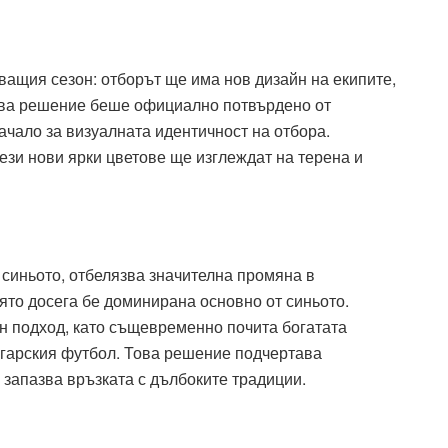
ащия сезон: отборът ще има нов дизайн на екипите,
Това решение беше официално потвърдено от
ачало за визуалната идентичност на отбора.
тези нови ярки цветове ще изглеждат на терена и
 синьото, отбелязва значителна промяна в
ято досега бе доминирана основно от синьото.
 подход, като същевременно почита богатата
ългарския футбол. Това решение подчертава
 запазва връзката с дълбоките традиции.