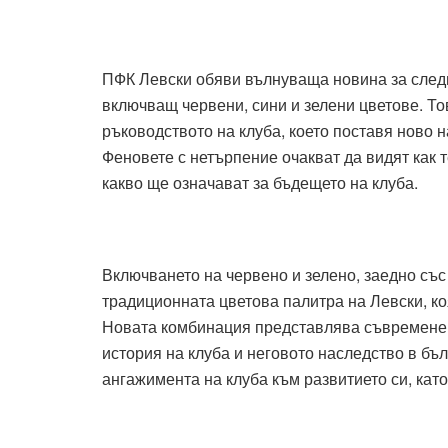
ПФК Левски обяви вълнуваща новина за следв
включващ червени, сини и зелени цветове. 
ръководството на клуба, което поставя ново н
Феновете с нетърпение очакват да видят как 
какво ще означават за бъдещето на клуба.
Включването на червено и зелено, заедно със
традиционната цветова палитра на Левски, ко
Новата комбинация представлява съвременен
история на клуба и неговото наследство в б
ангажимента на клуба към развитието си, като