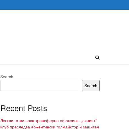
Search
Search
Recent Posts
Левски готви нова трансферна офанзива: „синият“
клуб преследва аржентински голмайстор и защитен