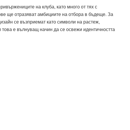
ивържениците на клуба, като много от тях с
ове ще отразяват амбициите на отбора в бъдеще. За
дизайн се възприемат като символи на растеж,
и това е вълнуващ начин да се освежи идентичността