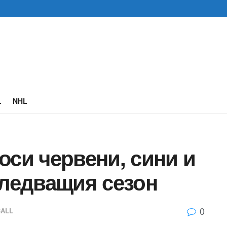
L
NHL
си червени, сини и
следващия сезон
0
ALL