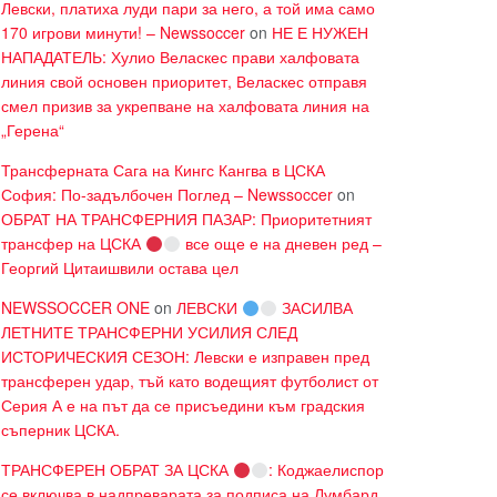
Левски, платиха луди пари за него, а той има само
170 игрови минути! – Newssoccer
on
НЕ Е НУЖЕН
НАПАДАТЕЛЬ: Хулио Веласкес прави халфовата
линия свой основен приоритет, Веласкес отправя
смел призив за укрепване на халфовата линия на
„Герена“
Трансферната Сага на Кингс Кангва в ЦСКА
София: По-задълбочен Поглед – Newssoccer
on
ОБРАТ НА ТРАНСФЕРНИЯ ПАЗАР: Приоритетният
трансфер на ЦСКА
все още е на дневен ред –
Георгий Цитаишвили остава цел
NEWSSOCCER ONE
on
ЛЕВСКИ
ЗАСИЛВА
ЛЕТНИТЕ ТРАНСФЕРНИ УСИЛИЯ СЛЕД
ИСТОРИЧЕСКИЯ СЕЗОН: Левски е изправен пред
трансферен удар, тъй като водещият футболист от
Серия А е на път да се присъедини към градския
съперник ЦСКА.
ТРАНСФЕРЕН ОБРАТ ЗА ЦСКА
: Коджаелиспор
се включва в надпреварата за подписа на Лумбард