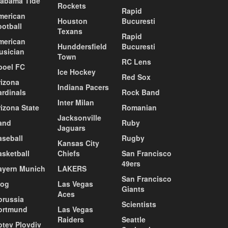
labama Tide
Rockets
Rapid
merican
Houston
Bucuresti
ootball
Texans
Rapid
merican
Hunddersfield
Bucuresti
usician
Town
RC Lens
poel FC
Ice Hockey
Red Sox
rizona
Indiana Pacers
ardinals
Rock Band
Inter Milan
izona State
Romanian
Jacksonville
and
Ruby
Jaguars
aseball
Rugby
Kansas City
asketball
Chiefs
San Francisco
49ers
ayern Munich
LAKERS
San Francisco
log
Las Vegas
Giants
Aces
orussia
Scientists
ortmund
Las Vegas
Raiders
Seattle
otev Plovdiv