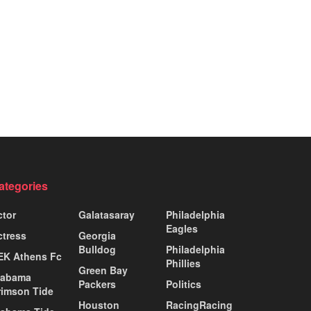
ategories
ctor
Galatasaray
Philadelphia
Eagles
ctress
Georgia
Bulldog
Philadelphia
EK Athens Fc
Phillies
Green Bay
labama
Packers
Politics
rimson Tide
Houston
RacingRacing