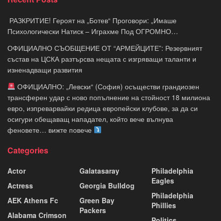
​ РАЗКРИТИЕ! Героят на „Ботев“ Проговори: „Имаше
Психологически Натиск – Играхме Под ОГРОМНО…
ОФИЦИАЛНО СЪОБЩЕНИЕ ОТ “АРМЕЙЦИТЕ”: Резервният
състав на ЦСКА разтърсва нещата с изгряващи таланти и
изненадващи развития
ОФИЦИАЛНО: „Левски“ (София) осъществи грандиозен
трансферен удар с ново попълнение на стойност 18 милиона
евро, изпреварвайки редица европейски клубове, за да си
осигури обещаващ нападател, който вече вълнува
феновете… вижте повече
Categories
Actor
Galatasaray
Philadelphia
Eagles
Actress
Georgia Bulldog
Philadelphia
AEK Athens Fc
Green Bay
Phillies
Packers
Alabama Crimson
Politics