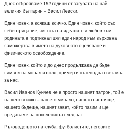
Днес отброяваме 152 години от загубата на най-
великия българин – Васил Левски.
Един човек, а всякаш всичко. Един човек, който със
себеотрицание, чистота на идеалите и любов към
родината е подтикнал цял един народ към върховна
саможертва в името на духовното оцеляване и
физическото освобождение.
Един човек, който и до днес продължава да бъде
символ на морал и воля, пример и пътеводна светлина
за нас.
Васил Иванов Кунчев не е просто нашият патрон, той е
нашето всичко – нашето минало, нашето настояще,
нашето бъдеще, нашият завет, който пазим и ще
предаваме на поколенията след нас.
Ръководството на клуба, футболистите, неговите