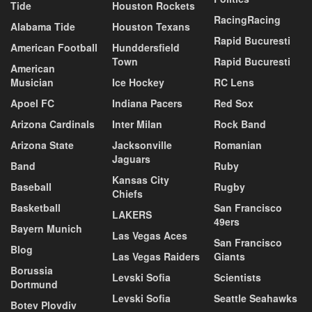
Tide
Houston Rockets
RacingRacing
Alabama Tide
Houston Texans
Rapid Bucuresti
American Football
Hunddersfield
Town
Rapid Bucuresti
American
Musician
Ice Hockey
RC Lens
Apoel FC
Indiana Pacers
Red Sox
Arizona Cardinals
Inter Milan
Rock Band
Arizona State
Jacksonville
Romanian
Jaguars
Band
Ruby
Kansas City
Baseball
Rugby
Chiefs
Basketball
San Francisco
LAKERS
49ers
Bayern Munich
Las Vegas Aces
San Francisco
Blog
Las Vegas Raiders
Giants
Borussia
Levski Sofia
Scientists
Dortmund
Levski Sofia
Seattle Seahawks
Botev Plovdiv