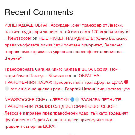
Recent Comments
ИЗНЕНАДВАЩ ОБРАТ: Абсурден „син“ трансфер от Левски,
платиха луди пари за него, а той има само 170 игрови минути!
– Newssoccer
on
НЕ Е НУЖЕН НАПАДАТЕЛЬ: Хулио Веласкес
прави халфовата линия свой основен приоритет, Веласкес
отправя смел призив за укрепване на халфовата линия на
„Герена“
Трансферната Сага на Кингс Кангва в ЦСКА София: По-
задълбочен Поглед – Newssoccer
on
ОБРАТ НА
ТРАНСФЕРНИЯ ПАЗАР: Приоритетният трансфер на ЦСКА
все още е на дневен ред – Георгий Цитаишвили остава цел
NEWSSOCCER ONE
on
ЛЕВСКИ
ЗАСИЛВА ЛЕТНИТЕ
ТРАНСФЕРНИ УСИЛИЯ СЛЕД ИСТОРИЧЕСКИЯ СЕЗОН:
Левски е изправен пред трансферен удар, тъй като водещият
футболист от Серия А е на път да се присъедини към
градския съперник ЦСКА.