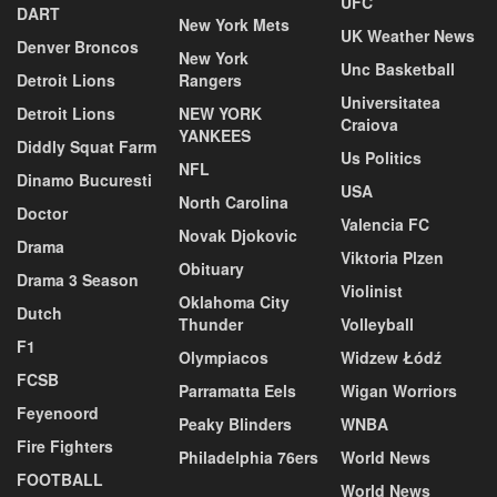
UFC
DART
New York Mets
UK Weather News
Denver Broncos
New York
Unc Basketball
Detroit Lions
Rangers
Universitatea
Detroit Lions
NEW YORK
Craiova
YANKEES
Diddly Squat Farm
Us Politics
NFL
Dinamo Bucuresti
USA
North Carolina
Doctor
Valencia FC
Novak Djokovic
Drama
Viktoria Plzen
Obituary
Drama 3 Season
Violinist
Oklahoma City
Dutch
Thunder
Volleyball
F1
Olympiacos
Widzew Łódź
FCSB
Parramatta Eels
Wigan Worriors
Feyenoord
Peaky Blinders
WNBA
Fire Fighters
Philadelphia 76ers
World News
FOOTBALL
World News