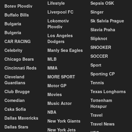
Lifestyle
Sepsis OSK
Botev Plovdiv
Liverpool FC
Singer
Buffalo Bills
Lokomotiv
Sk Salvia Prague
Bulgaria
Plovdiv
Slavia Praha
Bulgeria
Los Angeles
Slipknot
CAR RACING
Dodgers
SNOOKER
Celebrity
Manly Sea Eagles
SOCCER
Chicago Bears
MLB
Sport
Cincinnati Reds
MMA
Sporting CP
Cleveland
MORE SPORT
Guardians
Tennis
Motor GP
Club Brugge
Texas Longhorns
Movies
Comedian
Tottenham
Music Actor
Hotspur
Cska Sofia
NBA
Travel
Dallas Mavericks
New York Giants
Travel News
Dallas Stars
New York Jets