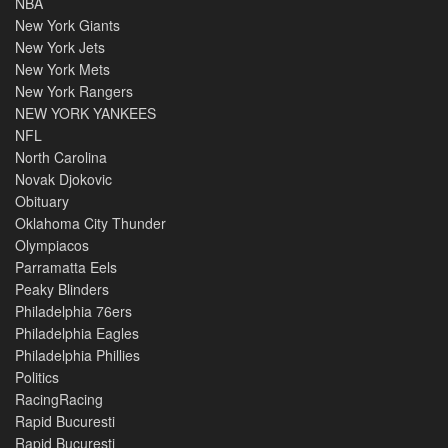
NBA
New York Giants
New York Jets
New York Mets
New York Rangers
NEW YORK YANKEES
NFL
North Carolina
Novak Djokovic
Obituary
Oklahoma City Thunder
Olympiacos
Parramatta Eels
Peaky Blinders
Philadelphia 76ers
Philadelphia Eagles
Philadelphia Phillies
Politics
RacingRacing
Rapid Bucuresti
Rapid Bucuresti