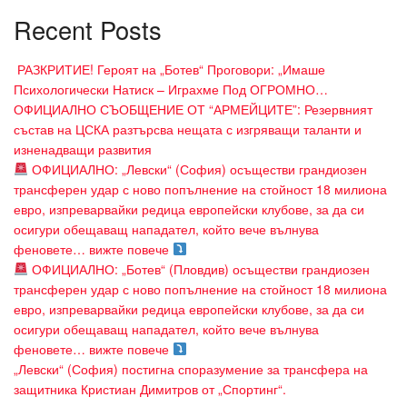
Recent Posts
​ РАЗКРИТИЕ! Героят на „Ботев“ Проговори: „Имаше
Психологически Натиск – Играхме Под ОГРОМНО…
ОФИЦИАЛНО СЪОБЩЕНИЕ ОТ “АРМЕЙЦИТЕ”: Резервният
състав на ЦСКА разтърсва нещата с изгряващи таланти и
изненадващи развития
ОФИЦИАЛНО: „Левски“ (София) осъществи грандиозен
трансферен удар с ново попълнение на стойност 18 милиона
евро, изпреварвайки редица европейски клубове, за да си
осигури обещаващ нападател, който вече вълнува
феновете… вижте повече
ОФИЦИАЛНО: „Ботев“ (Пловдив) осъществи грандиозен
трансферен удар с ново попълнение на стойност 18 милиона
евро, изпреварвайки редица европейски клубове, за да си
осигури обещаващ нападател, който вече вълнува
феновете… вижте повече
„Левски“ (София) постигна споразумение за трансфера на
защитника Кристиан Димитров от „Спортинг“.