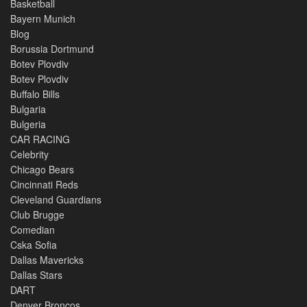
Basketball
Bayern Munich
Blog
Borussia Dortmund
Botev Plovdiv
Botev Plovdiv
Buffalo Bills
Bulgaria
Bulgeria
CAR RACING
Celebrity
Chicago Bears
Cincinnati Reds
Cleveland Guardians
Club Brugge
Comedian
Cska Sofia
Dallas Mavericks
Dallas Stars
DART
Denver Broncos