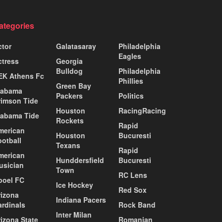
ategories
ctor
Galatasaray
Philadelphia
Eagles
ctress
Georgia
Bulldog
Philadelphia
EK Athens Fc
Phillies
Green Bay
labama
Packers
Politics
rimson Tide
Houston
RacingRacing
labama Tide
Rockets
Rapid
merican
Houston
Bucuresti
ootball
Texans
Rapid
merican
Hunddersfield
Bucuresti
usician
Town
RC Lens
poel FC
Ice Hockey
Red Sox
rizona
Indiana Pacers
ardinals
Rock Band
Inter Milan
izona State
Romanian