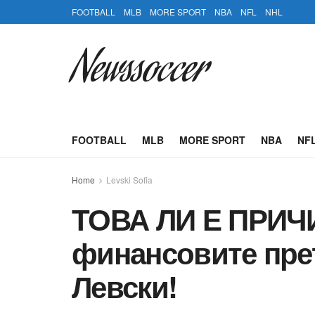
FOOTBALL
MLB
MORE SPORT
NBA
NFL
NHL
Newssoccer
FOOTBALL
MLB
MORE SPORT
NBA
NF
Home
Levski Sofia
ТОВА ЛИ Е ПРИЧ
финансовите пре
Левски!