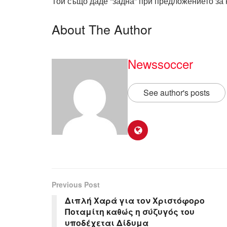
Той също даде “задна” при предложението за 
About The Author
Newssoccer
See author's posts
Previous Post
Διπλή Χαρά για τον Χριστόφορο
Ποταμίτη καθώς η σύζυγός του
υποδέχεται Δίδυμα