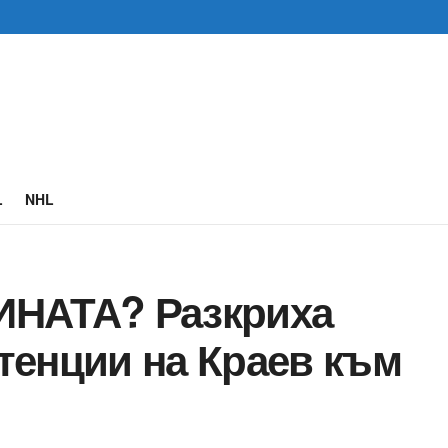
L
NHL
ИНАТА? Разкриха
тенции на Краев към