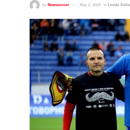
by
Newssoccer
May 2, 2025
in
Levski Sofi