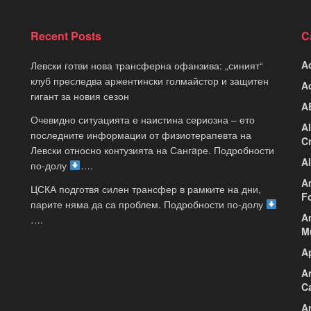
Recent Posts
C
A
Левски готви нова трансферна офанзива: „синият“
клуб преследва аржентински голмайстор и защитен
A
гигант за новия сезон
A
Очевидно ситуацията е наистина сериозна – ето
A
последните информации от физиотерапевта на
C
Левски относно контузията на Сангaре. Подробности
A
по-долу
….
A
ЦСКА подготвя силен трансфер в рамките на дни,
F
парите няма да са проблем. Подробности по-долу
A
….
M
A
A
C
Ar