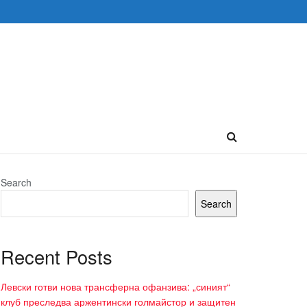
Search
Search
Recent Posts
Левски готви нова трансферна офанзива: „синият“
клуб преследва аржентински голмайстор и защитен