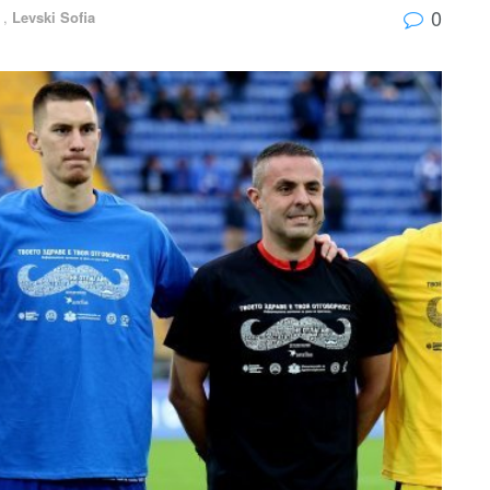
0
a
,
Levski Sofia