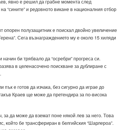
аев, явно е решил да грабне момента след
на “сините” и редовното викане в националния отбор
т опорен полузащитник е поискал двойно увеличение
Герена”. Сега възнаграждението му е около 15 хиляди
и начин би трябвало да “осребри” прогреса си.
изразява в целенасочено поискване за дублиране с
.
 пък е готов да изчака, без сигурно да играе до
 такъв Краев ще може да претендира за по-висока
, за да може да вземат поне някой лев за него. Това
с, който бе трансфериран в белгийския “Шарлероа”.