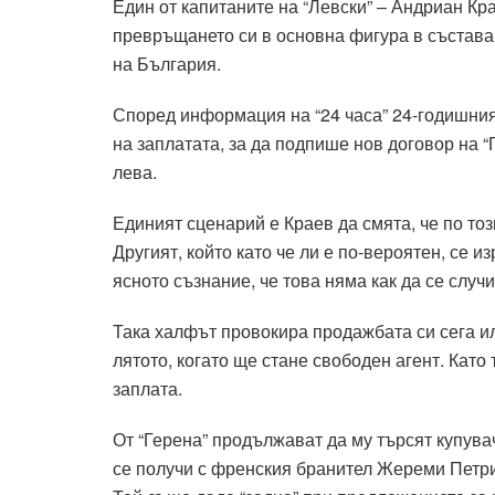
Един от капитаните на “Левски” – Андриан Кр
превръщането си в основна фигура в състава 
на България.
Според информация на “24 часа” 24-годишния
на заплатата, за да подпише нов договор на “
лева.
Единият сценарий е Краев да смята, че по тоз
Другият, който като че ли е по-вероятен, се 
ясното съзнание, че това няма как да се случи
Така халфът провокира продажбата си сега или
лятото, когато ще стане свободен агент. Като
заплата.
От “Герена” продължават да му търсят купувач
се получи с френския бранител Жереми Петри