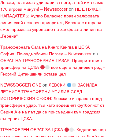
Левски, платиха луди пари за него, а той има само
170 игрови минути! – Newssoccer
on
НЕ Е НУЖЕН
НАПАДАТЕЛЬ: Хулио Веласкес прави халфовата
линия свой основен приоритет, Веласкес отправя
смел призив за укрепване на халфовата линия на
„Герена“
Трансферната Сага на Кингс Кангва в ЦСКА
София: По-задълбочен Поглед – Newssoccer
on
ОБРАТ НА ТРАНСФЕРНИЯ ПАЗАР: Приоритетният
трансфер на ЦСКА
все още е на дневен ред –
Георгий Цитаишвили остава цел
NEWSSOCCER ONE
on
ЛЕВСКИ
ЗАСИЛВА
ЛЕТНИТЕ ТРАНСФЕРНИ УСИЛИЯ СЛЕД
ИСТОРИЧЕСКИЯ СЕЗОН: Левски е изправен пред
трансферен удар, тъй като водещият футболист от
Серия А е на път да се присъедини към градския
съперник ЦСКА.
ТРАНСФЕРЕН ОБРАТ ЗА ЦСКА
: Коджаелиспор
се включва в надпреварата за подписа на Лумбард