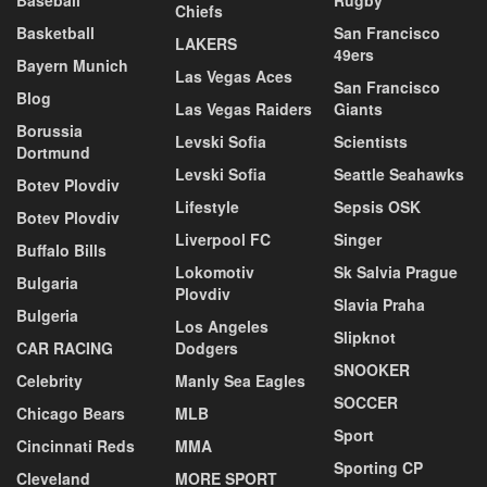
Baseball
Rugby
Chiefs
Basketball
San Francisco
LAKERS
49ers
Bayern Munich
Las Vegas Aces
San Francisco
Blog
Las Vegas Raiders
Giants
Borussia
Levski Sofia
Scientists
Dortmund
Levski Sofia
Seattle Seahawks
Botev Plovdiv
Lifestyle
Sepsis OSK
Botev Plovdiv
Liverpool FC
Singer
Buffalo Bills
Lokomotiv
Sk Salvia Prague
Bulgaria
Plovdiv
Slavia Praha
Bulgeria
Los Angeles
Slipknot
CAR RACING
Dodgers
SNOOKER
Celebrity
Manly Sea Eagles
SOCCER
Chicago Bears
MLB
Sport
Cincinnati Reds
MMA
Sporting CP
Cleveland
MORE SPORT