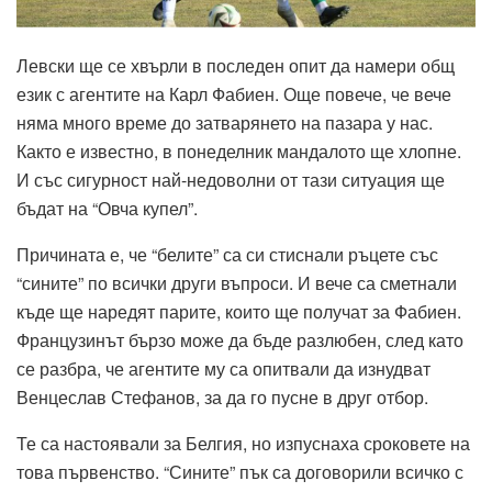
Левски ще се хвърли в последен опит да намери общ
език с агентите на Карл Фабиен. Още повече, че вече
няма много време до затварянето на пазара у нас.
Както е известно, в понеделник мандалото ще хлопне.
И със сигурност най-недоволни от тази ситуация ще
бъдат на “Овча купел”.
Причината е, че “белите” са си стиснали ръцете със
“сините” по всички други въпроси. И вече са сметнали
къде ще наредят парите, които ще получат за Фабиен.
Французинът бързо може да бъде разлюбен, след като
се разбра, че агентите му са опитвали да изнудват
Венцеслав Стефанов, за да го пусне в друг отбор.
Те са настоявали за Белгия, но изпуснаха сроковете на
това първенство. “Сините” пък са договорили всичко с