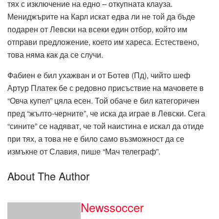
тях с изключение на едно – откупната клауза.
Мениджърите на Карл искат едва ли не той да бъде
подарен от Левски на всеки един отбор, който им
отправи предложение, което им хареса. Естествено,
това няма как да се случи.
Фабиен е бил ухажван и от Ботев (Пд), чийто шеф
Артур Платек бе с редовно присъствие на мачовете в
“Овча купел” цяла есен. Той обаче е бил категоричен
пред “жълто-черните”, че иска да играе в Левски. Сега
“сините” се надяват, че той наистина е искал да отиде
при тях, а това не е било само възможност да се
измъкне от Славия, пише “Мач телеграф”.
About The Author
Newssoccer