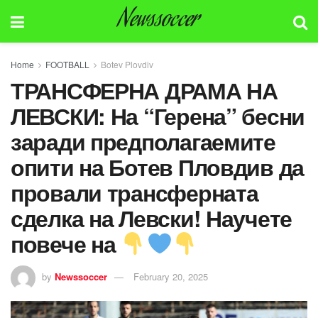
Newssoccer
Home
FOOTBALL
Botev Plovdiv
ТРАНСФЕРНА ДРАМА НА
ЛЕВСКИ: На “Герена” бесни
заради предполагаемите
опити на Ботев Пловдив да
провали трансферната
сделка на Левски! Научете
повече на
by
Newssoccer
February 20, 2025