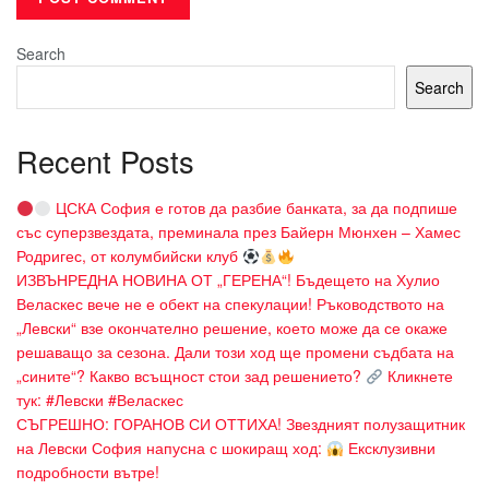
Search
Search
Recent Posts
ЦСКА София е готов да разбие банката, за да подпише
със суперзвездата, преминала през Байерн Мюнхен – Хамес
Родригес, от колумбийски клуб
ИЗВЪНРЕДНА НОВИНА ОТ „ГЕРЕНА“! Бъдещето на Хулио
Веласкес вече не е обект на спекулации! Ръководството на
„Левски“ взе окончателно решение, което може да се окаже
решаващо за сезона. Дали този ход ще промени съдбата на
„сините“? Какво всъщност стои зад решението?
Кликнете
тук: #Левски #Веласкес
СЪГРЕШНО: ГОРАНОВ СИ ОТТИХА! Звездният полузащитник
на Левски София напусна с шокиращ ход:
Ексклузивни
подробности вътре!