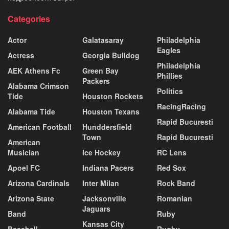
Categories
Actor
Galatasaray
Philadelphia
Eagles
Actress
Georgia Bulldog
Philadelphia
AEK Athens Fc
Green Bay
Phillies
Packers
Alabama Crimson
Politics
Tide
Houston Rockets
RacingRacing
Alabama Tide
Houston Texans
Rapid Bucuresti
American Football
Hunddersfield
Town
Rapid Bucuresti
American
Musician
Ice Hockey
RC Lens
Apoel FC
Indiana Pacers
Red Sox
Arizona Cardinals
Inter Milan
Rock Band
Arizona State
Jacksonville
Romanian
Jaguars
Band
Ruby
Kansas City