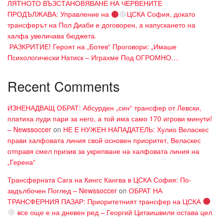
ЛЯТНОТО ВЪЗСТАНОВЯВАНЕ НА ЧЕРВЕНИТЕ
ПРОДЪЛЖАВА: Управление на
ЦСКА София, докато
трансферът на Пол Диаби е договорен, а напускането на
халфа увеличава бюджета.
​ РАЗКРИТИЕ! Героят на „Ботев“ Проговори: „Имаше
Психологически Натиск – Играхме Под ОГРОМНО…
Recent Comments
ИЗНЕНАДВАЩ ОБРАТ: Абсурден „син“ трансфер от Левски,
платиха луди пари за него, а той има само 170 игрови минути!
– Newssoccer
on
НЕ Е НУЖЕН НАПАДАТЕЛЬ: Хулио Веласкес
прави халфовата линия свой основен приоритет, Веласкес
отправя смел призив за укрепване на халфовата линия на
„Герена“
Трансферната Сага на Кингс Кангва в ЦСКА София: По-
задълбочен Поглед – Newssoccer
on
ОБРАТ НА
ТРАНСФЕРНИЯ ПАЗАР: Приоритетният трансфер на ЦСКА
все още е на дневен ред – Георгий Цитаишвили остава цел