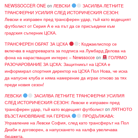
NEWSSOCCER ONE
on
ЛЕВСКИ
ЗАСИЛВА ЛЕТНИТЕ
ТРАНСФЕРНИ УСИЛИЯ СЛЕД ИСТОРИЧЕСКИЯ СЕЗОН:
Левски е изправен пред трансферен удар, тъй като водещият
футболист от Серия А е на път да се присъедини към
градския съперник ЦСКА.
ТРАНСФЕРЕН ОБРАТ ЗА ЦСКА
: Коджаелиспор се
включва в надпреварата за подписа на Лумбард Делова на
фона на нарастващия интерес – Newssocce
on
ГОЛЯМО
РАЗОЧАРОВАНИЕ ЗА ЦСКА: Защитникът на ЦСКА е
информирал спортния директор на ЦСКА Пол Нова, че иска
да напусне клуба и няма намерение да играе отново за тях
преди новия сезон!
ЛЕВСКИ
ЗАСИЛВА ЛЕТНИТЕ ТРАНСФЕРНИ УСИЛИЯ
СЛЕД ИСТОРИЧЕСКИЯ СЕЗОН: Левски е изправен пред
трансферен удар, тъй като водещият футболист
on
ЛЯТНОТО
ВЪЗСТАНОВЯВАНЕ НА ГЕРЕНА
ПРОДЪЛЖАВА:
Управление на Левски София, след като трансферът на Пол
Диаби е договорен, а напускането на халфа увеличава
бюджета.