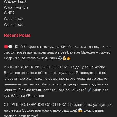
Widzew Łódź
Wigan worriors
WNBA
World news
World news
Recent Posts
ЦСКА София е готов да разбие банката, за да подпише
със суперзвездата, преминала през Байерн Мюнхен – Хамес
Родригес, от колумбийски клуб
ИЗВЪНРЕДНА НОВИНА ОТ „ГЕРЕНА“! Бъдещето на Хулио
Веласкес вече не е обект на спекулации! Ръководството на
„Левски“ взе окончателно решение, което може да се окаже
решаващо за сезона. Дали този ход ще промени съдбата на
„сините“? Какво всъщност стои зад решението?
Кликнете
тук: #Левски #Веласкес
СЪГРЕШНО: ГОРАНОВ СИ ОТТИХА! Звездният полузащитник
на Левски София напусна с шокиращ ход:
Ексклузивни
подробности вътре!