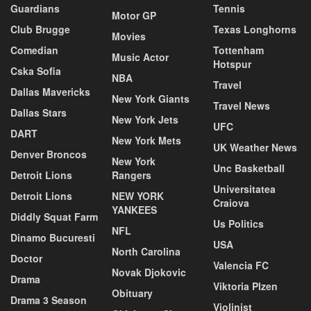
Guardians
Tennis
Motor GP
Club Brugge
Texas Longhorns
Movies
Comedian
Tottenham
Music Actor
Hotspur
Cska Sofia
NBA
Travel
Dallas Mavericks
New York Giants
Travel News
Dallas Stars
New York Jets
UFC
DART
New York Mets
UK Weather News
Denver Broncos
New York
Unc Basketball
Detroit Lions
Rangers
Universitatea
Detroit Lions
NEW YORK
Craiova
YANKEES
Diddly Squat Farm
Us Politics
NFL
Dinamo Bucuresti
USA
North Carolina
Doctor
Valencia FC
Novak Djokovic
Drama
Viktoria Plzen
Obituary
Drama 3 Season
Violinist