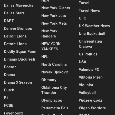
Travel
Dallas Mavericks
New York Giants
Travel News
Dallas Stars
New York Jets
UFC
DART
New York Mets
UK Weather News
Denver Broncos
New York
Unc Basketball
Detroit Lions
Rangers
Universitatea
Detroit Lions
NEW YORK
Craiova
YANKEES
Diddly Squat Farm
Us Politics
NFL
Dinamo Bucuresti
USA
North Carolina
Doctor
Valencia FC
Novak Djokovic
Drama
Viktoria Plzen
Obituary
Drama 3 Season
Violinist
Oklahoma City
Dutch
Thunder
Volleyball
F1
Olympiacos
Widzew Łódź
FCSB
Parramatta Eels
Wigan Worriors
Feyenoord