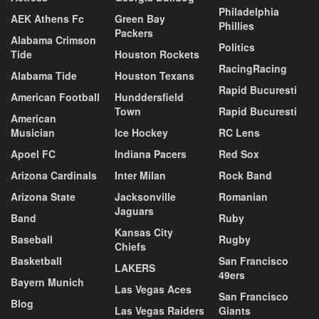
Philadelphia
AEK Athens Fc
Green Bay
Phillies
Packers
Alabama Crimson
Politics
Tide
Houston Rockets
RacingRacing
Alabama Tide
Houston Texans
Rapid Bucuresti
American Football
Hunddersfield
Town
Rapid Bucuresti
American
Musician
Ice Hockey
RC Lens
Apoel FC
Indiana Pacers
Red Sox
Arizona Cardinals
Inter Milan
Rock Band
Arizona State
Jacksonville
Romanian
Jaguars
Band
Ruby
Kansas City
Baseball
Rugby
Chiefs
Basketball
San Francisco
LAKERS
49ers
Bayern Munich
Las Vegas Aces
San Francisco
Blog
Las Vegas Raiders
Giants