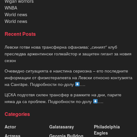
Wigan worriors
WNBA
World news
World news
Recent Posts
Левски готви нова трансферна офанзива: „синият“ клуб
преследва аржентински голмайстор и защитен гигант за новия
сезон
Очевидно ситуацията е наистина сериозна – ето последните
информации от физиотерапевта на Левски относно контузията
на Сангaре. Подробности по-долу
….
ЦСКА подготвя силен трансфер в рамките на дни, парите
няма да са проблем. Подробности по-долу
….
Categories
Actor
Galatasaray
Philadelphia
Eagles
Actress
Georgia Bulldog