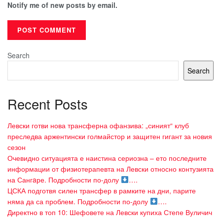
Notify me of new posts by email.
Search
Search
Recent Posts
Левски готви нова трансферна офанзива: „синият“ клуб
преследва аржентински голмайстор и защитен гигант за новия
сезон
Очевидно ситуацията е наистина сериозна – ето последните
информации от физиотерапевта на Левски относно контузията
на Сангaре. Подробности по-долу
….
ЦСКА подготвя силен трансфер в рамките на дни, парите
няма да са проблем. Подробности по-долу
….
Директно в топ 10: Шефовете на Левски купиха Степе Вуличич