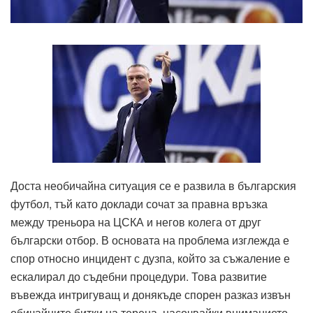
Доста необичайна ситуация се е развила в българския
футбол, тъй като доклади сочат за правна връзка
между треньора на ЦСКА и негов колега от друг
български отбор. В основата на проблема изглежда е
спор относно инцидент с дузпа, който за съжаление е
ескалирал до съдебни процедури. Това развитие
въвежда интригуващ и донякъде спорен разказ извън
обичайните битки на терена, насочвайки вниманието