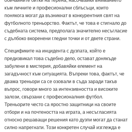
към личните и професионални сблъсъци, които
понякога могат да възникнат в конкурентния свят на
футболното треньорство. Фактът, че това е стигнало до
съдебната система, предполага значително несъгласие
с дълбоко вкоренени гледни точки и от двете страни.
Спецификите на инцидента с дузпата, който е
предизвикал това съдебно дело, остават донякъде
забулени в мистерия, добавяйки елемент на
загадъчност към ситуацията. Въпреки това, фактът, че
двама треньори са се озовали в съда заради такъв
въпрос, говори много за интензивността и високите
залози, свързани с професионалния футбол.
Треньорите често са яростно защитници на своите
отбори и на почтеността на играта, а несъгласията
относно решаващи решения като дузпи могат да станат
силно напрегнати. Този конкретен случай изглежда е