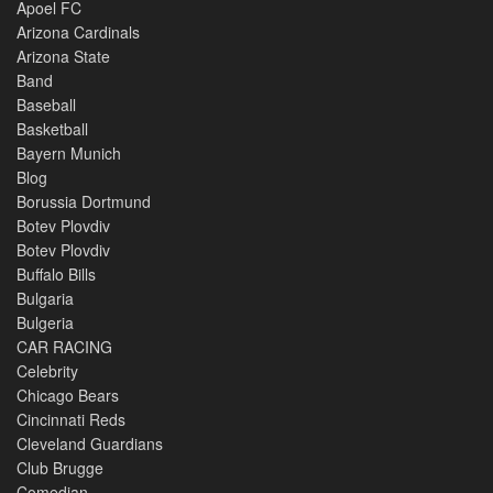
Apoel FC
Arizona Cardinals
Arizona State
Band
Baseball
Basketball
Bayern Munich
Blog
Borussia Dortmund
Botev Plovdiv
Botev Plovdiv
Buffalo Bills
Bulgaria
Bulgeria
CAR RACING
Celebrity
Chicago Bears
Cincinnati Reds
Cleveland Guardians
Club Brugge
Comedian