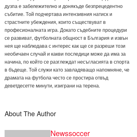
дузпа е забележително и донякъде безпрецедентно
събитие. Той подчертава интензивния натиск и
страстните убеждения, които съществуват в
професионалната игра. Докато съдебните процедури
се развиват, футболната общност в България и извън
нея ще наблюдава с интерес как ще се разреши този
необичаен случай и какви последици може да има за
начина, по който се разглеждат несъгласията в спорта
в бъдеще. Той служи като завладяващо напомняне, че
драмата на футбола често се простира отвъд
деветдесетте минути, изиграни на терена.
About The Author
Newssoccer