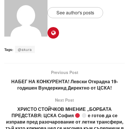
See author's posts
Tags:
@akura
Previous Post
НАБЕГ НА КОНКУРЕНТА! Левски Открадна 19-
годишен Вундеркинд Директно от ЦСКА!
Next Post
ХРИСТО СТОЙЧКОВ МНЕНИЕ „БОРБАТА
ПРЕДСТАВЯ: ЦСКА София
е готов да се
изправи пред разочарование от летни трансфери,
тъй като ключова цел се насочва към съперници в