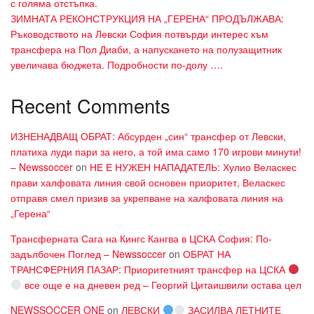
с голяма отстъпка.
ЗИМНАТА РЕКОНСТРУКЦИЯ НА „ГЕРЕНА“ ПРОДЪЛЖАВА:
Ръководството на Левски София потвърди интерес към
трансфера на Пол Диаби, а напускането на полузащитник
увеличава бюджета. Подробности по-долу ….
Recent Comments
ИЗНЕНАДВАЩ ОБРАТ: Абсурден „син“ трансфер от Левски,
платиха луди пари за него, а той има само 170 игрови минути!
– Newssoccer
on
НЕ Е НУЖЕН НАПАДАТЕЛЬ: Хулио Веласкес
прави халфовата линия свой основен приоритет, Веласкес
отправя смел призив за укрепване на халфовата линия на
„Герена“
Трансферната Сага на Кингс Кангва в ЦСКА София: По-
задълбочен Поглед – Newssoccer
on
ОБРАТ НА
ТРАНСФЕРНИЯ ПАЗАР: Приоритетният трансфер на ЦСКА
все още е на дневен ред – Георгий Цитаишвили остава цел
NEWSSOCCER ONE
on
ЛЕВСКИ
ЗАСИЛВА ЛЕТНИТЕ