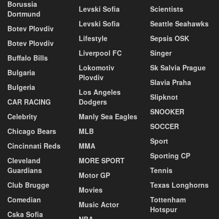
Borussia
Levski Sofia
Scientists
Dortmund
Levski Sofia
Seattle Seahawks
Botev Plovdiv
Lifestyle
Sepsis OSK
Botev Plovdiv
Liverpool FC
Singer
Buffalo Bills
Lokomotiv
Sk Salvia Prague
Bulgaria
Plovdiv
Slavia Praha
Bulgeria
Los Angeles
Slipknot
CAR RACING
Dodgers
SNOOKER
Celebrity
Manly Sea Eagles
SOCCER
Chicago Bears
MLB
Sport
Cincinnati Reds
MMA
Sporting CP
Cleveland
MORE SPORT
Guardians
Tennis
Motor GP
Club Brugge
Texas Longhorns
Movies
Comedian
Tottenham
Music Actor
Hotspur
Cska Sofia
NBA