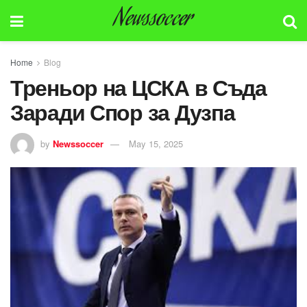
Newssoccer
Home
Blog
Треньор на ЦСКА в Съда
Заради Спор за Дузпа
by
Newssoccer
May 15, 2025