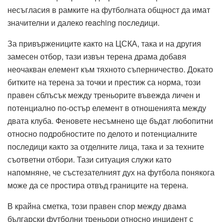
несъгласия в рамките на футболната общност да имат
значителни и далеко reaching последици.
За привържениците както на ЦСКА, така и на другия
замесен отбор, тази извън терена драма добавя
неочакван елемент към тяхното съперничество. Докато
битките на терена за точки и престиж са норма, този
правен сблъсък между треньорите въвежда личен и
потенциално по-остър елемент в отношенията между
двата клуба. Феновете несъмнено ще бъдат любопитни
относно подробностите по делото и потенциалните
последици както за отделните лица, така и за техните
съответни отбори. Тази ситуация служи като
напомняне, че състезателният дух на футбола понякога
може да се простира отвъд границите на терена.
В крайна сметка, този правен спор между двама
български футболни треньори относно инцидент с