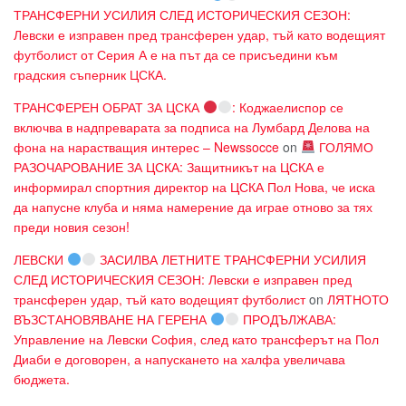
ТРАНСФЕРНИ УСИЛИЯ СЛЕД ИСТОРИЧЕСКИЯ СЕЗОН:
Левски е изправен пред трансферен удар, тъй като водещият
футболист от Серия А е на път да се присъедини към
градския съперник ЦСКА.
ТРАНСФЕРЕН ОБРАТ ЗА ЦСКА
: Коджаелиспор се
включва в надпреварата за подписа на Лумбард Делова на
фона на нарастващия интерес – Newssocce
on
ГОЛЯМО
РАЗОЧАРОВАНИЕ ЗА ЦСКА: Защитникът на ЦСКА е
информирал спортния директор на ЦСКА Пол Нова, че иска
да напусне клуба и няма намерение да играе отново за тях
преди новия сезон!
ЛЕВСКИ
ЗАСИЛВА ЛЕТНИТЕ ТРАНСФЕРНИ УСИЛИЯ
СЛЕД ИСТОРИЧЕСКИЯ СЕЗОН: Левски е изправен пред
трансферен удар, тъй като водещият футболист
on
ЛЯТНОТО
ВЪЗСТАНОВЯВАНЕ НА ГЕРЕНА
ПРОДЪЛЖАВА:
Управление на Левски София, след като трансферът на Пол
Диаби е договорен, а напускането на халфа увеличава
бюджета.