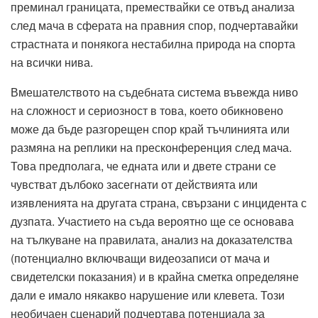
преминал границата, премествайки се отвъд анализа
след мача в сферата на правния спор, подчертавайки
страстната и понякога нестабилна природа на спорта
на всички нива.
Вмешателството на съдебната система въвежда ниво
на сложност и сериозност в това, което обикновено
може да бъде разгорещен спор край тъчлинията или
размяна на реплики на пресконференция след мача.
Това предполага, че едната или и двете страни се
чувстват дълбоко засегнати от действията или
изявленията на другата страна, свързани с инцидента с
дузпата. Участието на съда вероятно ще се основава
на тълкуване на правилата, анализ на доказателства
(потенциално включващи видеозаписи от мача и
свидетелски показания) и в крайна сметка определяне
дали е имало някакво нарушение или клевета. Този
необичаен сценарий подчертава потенциала за