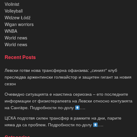
Violinist
Volleyball
Widzew Łódź
Wigan worriors
WNBA
World news
World news
Recent Posts
Левски готви нова трансферна офанзива: „синият“ клуб
преследва аржентински голмайстор и защитен гигант за новия
сезон
Очевидно ситуацията е наистина сериозна – ето последните
информации от физиотерапевта на Левски относно контузията
на Сангaре. Подробности по-долу
….
ЦСКА подготвя силен трансфер в рамките на дни, парите
няма да са проблем. Подробности по-долу
….