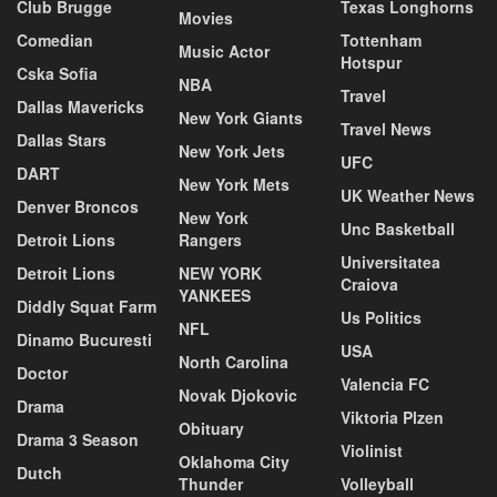
Club Brugge
Texas Longhorns
Movies
Comedian
Tottenham
Music Actor
Hotspur
Cska Sofia
NBA
Travel
Dallas Mavericks
New York Giants
Travel News
Dallas Stars
New York Jets
UFC
DART
New York Mets
UK Weather News
Denver Broncos
New York
Unc Basketball
Detroit Lions
Rangers
Universitatea
Detroit Lions
NEW YORK
Craiova
YANKEES
Diddly Squat Farm
Us Politics
NFL
Dinamo Bucuresti
USA
North Carolina
Doctor
Valencia FC
Novak Djokovic
Drama
Viktoria Plzen
Obituary
Drama 3 Season
Violinist
Oklahoma City
Dutch
Thunder
Volleyball