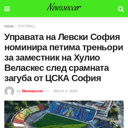
Newssoccer
Home
FOOTBALL
Управата на Левски София
номинира петима треньори
за заместник на Хулио
Веласкес след срамната
загуба от ЦСКА София
by
Newssoccer
March 4, 2025