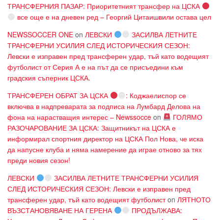
ТРАНСФЕРНИЯ ПАЗАР: Приоритетният трансфер на ЦСКА
все още е на дневен ред – Георгий Цитаишвили остава цел
NEWSSOCCER ONE
on
ЛЕВСКИ
ЗАСИЛВА ЛЕТНИТЕ
ТРАНСФЕРНИ УСИЛИЯ СЛЕД ИСТОРИЧЕСКИЯ СЕЗОН:
Левски е изправен пред трансферен удар, тъй като водещият
футболист от Серия А е на път да се присъедини към
градския съперник ЦСКА.
ТРАНСФЕРЕН ОБРАТ ЗА ЦСКА
: Коджаелиспор се
включва в надпреварата за подписа на Лумбард Делова на
фона на нарастващия интерес – Newssocce
on
ГОЛЯМО
РАЗОЧАРОВАНИЕ ЗА ЦСКА: Защитникът на ЦСКА е
информирал спортния директор на ЦСКА Пол Нова, че иска
да напусне клуба и няма намерение да играе отново за тях
преди новия сезон!
ЛЕВСКИ
ЗАСИЛВА ЛЕТНИТЕ ТРАНСФЕРНИ УСИЛИЯ
СЛЕД ИСТОРИЧЕСКИЯ СЕЗОН: Левски е изправен пред
трансферен удар, тъй като водещият футболист
on
ЛЯТНОТО
ВЪЗСТАНОВЯВАНЕ НА ГЕРЕНА
ПРОДЪЛЖАВА: