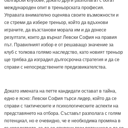
международен опит в треньорската професия.
Управата внимателно оценява своите възможности и
се стреми да избере треньор, който да вдъхнови
играчите, да възстанови морала им и да донесе
резултати, които да върнат Левски София на правия
път. Правилният избор е от решаващо значение за
клуб с толкова голямо наследство, като новият треньор
ще трябва да изградил дългосрочна стратегия и да се
справи с непосредствените предизвикателства.
Докато имената на петте кандидати остават в тайна,
едно е ясно: Левски София търси лидер, който да се
справи с тактическите и психологическите аспекти на
представянето на отбора. Съставът разполага с голям
потенциал, но е очевидно, че е необходима промяна в
ръководството, за да се отключи този потенциал и да се