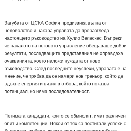
Загубата от ЦСКА София предизвика вълна от
недоволство и накара управата да преразгледа
настоящето ръководство на Хулио Веласкес. Въпреки
че началото на неговото управление обещаваше добри
резултати, последващите представяния не оправдаха
очакванията, което наложи нуждата от ново
ръководство. След последните неуспехи, управата е на
мнение, че трябва да се намери нов треньор, който да
вдъхне енергия и визия в отбора, който показва
потенциал, но няма последователност.
Петимата кандидати, които се обмислят, имат различен
опит и компетенции. Някои от тях са постигали успехи с
български клубове, докато други разполагат с богат