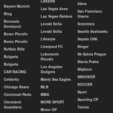
LAKERS
49ers
Bayern Munich
Las Vegas Aces
San Francisco
Blog
Las Vegas Raiders
Giants
Borussia
Levski Sofia
Scientists
Dortmund
Levski Sofia
Seattle Seahawks
Botev Plovdiv
Lifestyle
Sepsis OSK
Botev Plovdiv
Liverpool FC
Singer
Buffalo Bills
Lokomotiv
Sk Salvia Prague
Bulgaria
Plovdiv
Slavia Praha
Bulgeria
Los Angeles
Slipknot
CAR RACING
Dodgers
SNOOKER
Celebrity
Manly Sea Eagles
SOCCER
Chicago Bears
MLB
Sport
Cincinnati Reds
MMA
Sporting CP
Cleveland
MORE SPORT
Guardians
Tennis
Motor GP