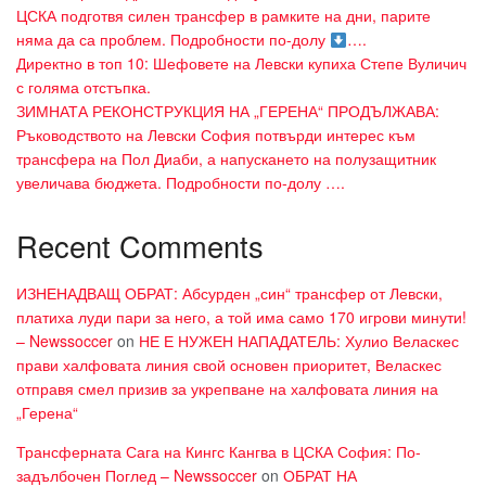
ЦСКА подготвя силен трансфер в рамките на дни, парите
няма да са проблем. Подробности по-долу
….
Директно в топ 10: Шефовете на Левски купиха Степе Вуличич
с голяма отстъпка.
ЗИМНАТА РЕКОНСТРУКЦИЯ НА „ГЕРЕНА“ ПРОДЪЛЖАВА:
Ръководството на Левски София потвърди интерес към
трансфера на Пол Диаби, а напускането на полузащитник
увеличава бюджета. Подробности по-долу ….
Recent Comments
ИЗНЕНАДВАЩ ОБРАТ: Абсурден „син“ трансфер от Левски,
платиха луди пари за него, а той има само 170 игрови минути!
– Newssoccer
on
НЕ Е НУЖЕН НАПАДАТЕЛЬ: Хулио Веласкес
прави халфовата линия свой основен приоритет, Веласкес
отправя смел призив за укрепване на халфовата линия на
„Герена“
Трансферната Сага на Кингс Кангва в ЦСКА София: По-
задълбочен Поглед – Newssoccer
on
ОБРАТ НА