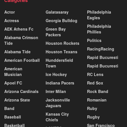
Categories
Actor
Galatasaray
Philadelphia
Eagles
Actress
Georgia Bulldog
Philadelphia
AEK Athens Fc
Green Bay
Phillies
Packers
Alabama Crimson
Politics
Tide
Houston Rockets
RacingRacing
Alabama Tide
Houston Texans
Rapid Bucuresti
American Football
Hunddersfield
Town
Rapid Bucuresti
American
Musician
Ice Hockey
RC Lens
Apoel FC
Indiana Pacers
Red Sox
Arizona Cardinals
Inter Milan
Rock Band
Arizona State
Jacksonville
Romanian
Jaguars
Band
Ruby
Kansas City
Baseball
Rugby
Chiefs
Basketball
San Francisco