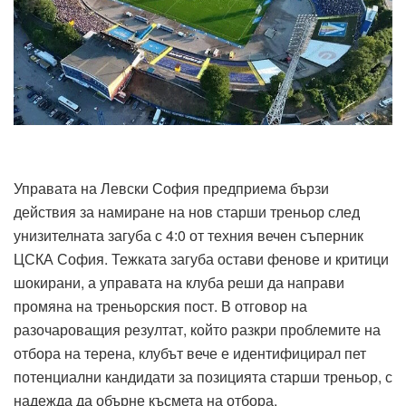
Управата на Левски София предприема бързи
действия за намиране на нов старши треньор след
унизителната загуба с 4:0 от техния вечен съперник
ЦСКА София. Тежката загуба остави фенове и критици
шокирани, а управата на клуба реши да направи
промяна на треньорския пост. В отговор на
разочароващия резултат, който разкри проблемите на
отбора на терена, клубът вече е идентифицирал пет
потенциални кандидати за позицията старши треньор, с
надежда да обърне късмета на отбора.