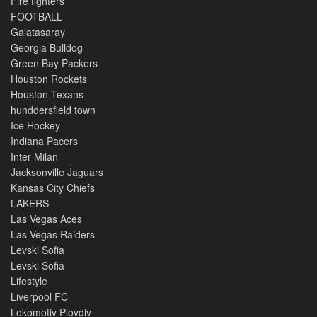
Fire fighters
FOOTBALL
Galatasaray
Georgia Bulldog
Green Bay Packers
Houston Rockets
Houston Texans
hunddersfield town
Ice Hockey
Indiana Pacers
Inter Milan
Jacksonville Jaguars
Kansas City Chiefs
LAKERS
Las Vegas Aces
Las Vegas Raiders
Levski Sofia
Levski Sofia
Lifestyle
Liverpool FC
Lokomotiv Plovdiv