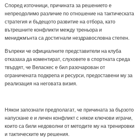
Според източници, причината за решението е
непреодолимо различие по отношение на тактическата
стратегия и бъдещото развитие на отбора, като
вътрешните конфликти между треньора и
мениджмънта са достигнали нездравословна степен.
Въпреки че официалните представители на клуба
отказаха да коментират, слуховете в спортната среда
твърдят, че Веласкес е бил разочарован от
ограничената подкрепа и ресурси, предоставени му за
реализация на неговата визия.
Някои запознати предполагат, че причината за бързото
напускане е и личен конфликт с някои ключови играчи,
които са били недоволни от методите му на тренировки
и тактическите му решения.