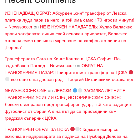
ИЗНЕНАДВАЩ ОБРАТ: Абсурден „син“ трансфер от Левски,
платиха луди пари за него, а той има само 170 игрови минути!
– Newssoccer
on
НЕ Е НУЖЕН НАПАДАТЕЛЬ: Хулио Веласкес
прави халфовата линия свой основен приоритет, Веласкес
отправя смел призив за укрепване на халфовата линия на
„Герена“
Трансферната Сага на Кингс Кангва в ЦСКА София: По-
задълбочен Поглед – Newssoccer
on
ОБРАТ НА
ТРАНСФЕРНИЯ ПАЗАР: Приоритетният трансфер на ЦСКА
все още е на дневен ред – Георгий Цитаишвили остава цел
NEWSSOCCER ONE
on
ЛЕВСКИ
ЗАСИЛВА ЛЕТНИТЕ
ТРАНСФЕРНИ УСИЛИЯ СЛЕД ИСТОРИЧЕСКИЯ СЕЗОН:
Левски е изправен пред трансферен удар, тъй като водещият
футболист от Серия А е на път да се присъедини към
градския съперник ЦСКА.
ТРАНСФЕРЕН ОБРАТ ЗА ЦСКА
: Коджаелиспор се
включва в надпреварата за подписа на Лумбард Делова на