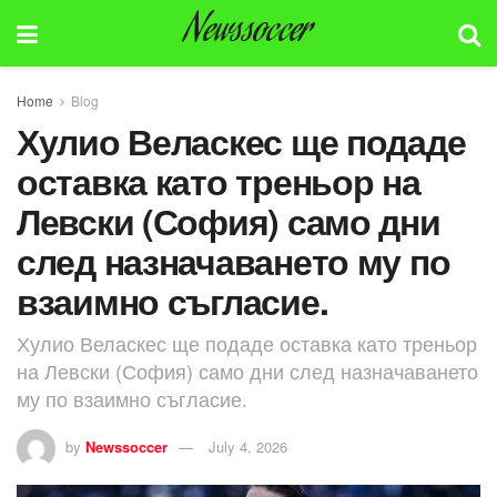
Newssoccer
Home
Blog
Хулио Веласкес ще подаде
оставка като треньор на
Левски (София) само дни
след назначаването му по
взаимно съгласие.
Хулио Веласкес ще подаде оставка като треньор
на Левски (София) само дни след назначаването
му по взаимно съгласие.
by
Newssoccer
July 4, 2026