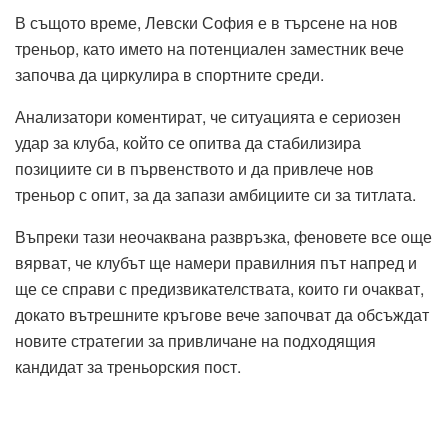
В същото време, Левски София е в търсене на нов
треньор, като името на потенциален заместник вече
започва да циркулира в спортните среди.
Анализатори коментират, че ситуацията е сериозен
удар за клуба, който се опитва да стабилизира
позициите си в първенството и да привлече нов
треньор с опит, за да запази амбициите си за титлата.
Въпреки тази неочаквана развръзка, феновете все още
вярват, че клубът ще намери правилния път напред и
ще се справи с предизвикателствата, които ги очакват,
докато вътрешните кръгове вече започват да обсъждат
новите стратегии за привличане на подходящия
кандидат за треньорския пост.