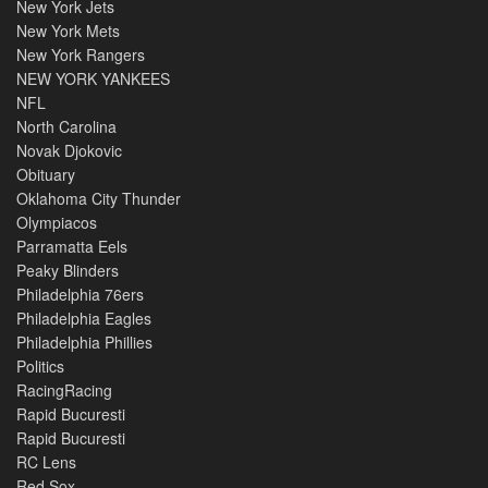
New York Jets
New York Mets
New York Rangers
NEW YORK YANKEES
NFL
North Carolina
Novak Djokovic
Obituary
Oklahoma City Thunder
Olympiacos
Parramatta Eels
Peaky Blinders
Philadelphia 76ers
Philadelphia Eagles
Philadelphia Phillies
Politics
RacingRacing
Rapid Bucuresti
Rapid Bucuresti
RC Lens
Red Sox