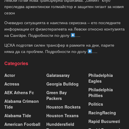
Левски готви нова трансферна офанзива: „синият“ клуб
преследва аржентински голмайстор и защитен гигант за новия
сезон
Очевидно ситуацията е наистина сериозна – ето последните
информации от физиотерапевта на Левски относно контузията
на Сангaре. Подробности по-долу
….
ЦСКА подготвя силен трансфер в рамките на дни, парите
няма да са проблем. Подробности по-долу
….
Categories
Actor
Galatasaray
Philadelphia
Eagles
Actress
Georgia Bulldog
Philadelphia
AEK Athens Fc
Green Bay
Phillies
Packers
Alabama Crimson
Politics
Tide
Houston Rockets
RacingRacing
Alabama Tide
Houston Texans
Rapid Bucuresti
American Football
Hunddersfield