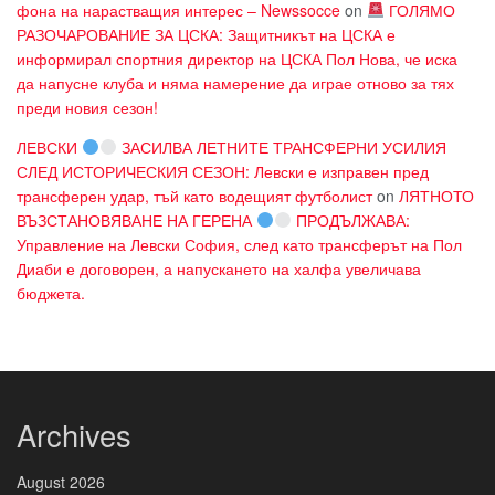
фона на нарастващия интерес – Newssocce
on
ГОЛЯМО
РАЗОЧАРОВАНИЕ ЗА ЦСКА: Защитникът на ЦСКА е
информирал спортния директор на ЦСКА Пол Нова, че иска
да напусне клуба и няма намерение да играе отново за тях
преди новия сезон!
ЛЕВСКИ
ЗАСИЛВА ЛЕТНИТЕ ТРАНСФЕРНИ УСИЛИЯ
СЛЕД ИСТОРИЧЕСКИЯ СЕЗОН: Левски е изправен пред
трансферен удар, тъй като водещият футболист
on
ЛЯТНОТО
ВЪЗСТАНОВЯВАНЕ НА ГЕРЕНА
ПРОДЪЛЖАВА:
Управление на Левски София, след като трансферът на Пол
Диаби е договорен, а напускането на халфа увеличава
бюджета.
Archives
August 2026