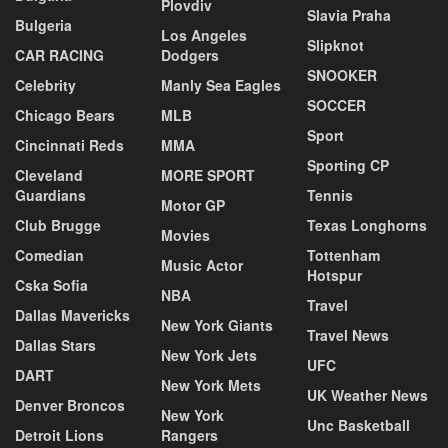
Plovdiv
Slavia Praha
Bulgeria
Los Angeles
Slipknot
CAR RACING
Dodgers
SNOOKER
Celebrity
Manly Sea Eagles
SOCCER
Chicago Bears
MLB
Sport
Cincinnati Reds
MMA
Sporting CP
Cleveland
MORE SPORT
Guardians
Tennis
Motor GP
Club Brugge
Texas Longhorns
Movies
Comedian
Tottenham
Music Actor
Hotspur
Cska Sofia
NBA
Travel
Dallas Mavericks
New York Giants
Travel News
Dallas Stars
New York Jets
UFC
DART
New York Mets
UK Weather News
Denver Broncos
New York
Unc Basketball
Detroit Lions
Rangers