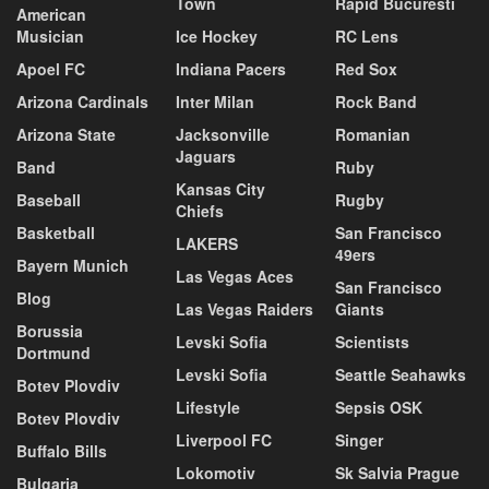
Town
Rapid Bucuresti
American
Musician
Ice Hockey
RC Lens
Apoel FC
Indiana Pacers
Red Sox
Arizona Cardinals
Inter Milan
Rock Band
Arizona State
Jacksonville
Romanian
Jaguars
Band
Ruby
Kansas City
Baseball
Rugby
Chiefs
Basketball
San Francisco
LAKERS
49ers
Bayern Munich
Las Vegas Aces
San Francisco
Blog
Las Vegas Raiders
Giants
Borussia
Levski Sofia
Scientists
Dortmund
Levski Sofia
Seattle Seahawks
Botev Plovdiv
Lifestyle
Sepsis OSK
Botev Plovdiv
Liverpool FC
Singer
Buffalo Bills
Lokomotiv
Sk Salvia Prague
Bulgaria