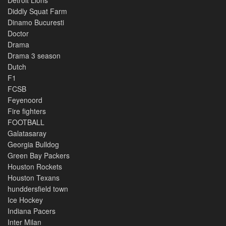
Detroit Lions
Diddly Squat Farm
Dinamo Bucuresti
Doctor
Drama
Drama 3 season
Dutch
F1
FCSB
Feyenoord
Fire fighters
FOOTBALL
Galatasaray
Georgia Bulldog
Green Bay Packers
Houston Rockets
Houston Texans
hunddersfield town
Ice Hockey
Indiana Pacers
Inter Milan