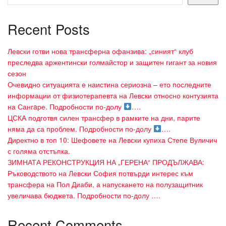
Recent Posts
Левски готви нова трансферна офанзива: „синият“ клуб
преследва аржентински голмайстор и защитен гигант за новия
сезон
Очевидно ситуацията е наистина сериозна – ето последните
информации от физиотерапевта на Левски относно контузията
на Сангaре. Подробности по-долу
….
ЦСКА подготвя силен трансфер в рамките на дни, парите
няма да са проблем. Подробности по-долу
….
Директно в топ 10: Шефовете на Левски купиха Степе Вуличич
с голяма отстъпка.
ЗИМНАТА РЕКОНСТРУКЦИЯ НА „ГЕРЕНА“ ПРОДЪЛЖАВА:
Ръководството на Левски София потвърди интерес към
трансфера на Пол Диаби, а напускането на полузащитник
увеличава бюджета. Подробности по-долу ….
Recent Comments