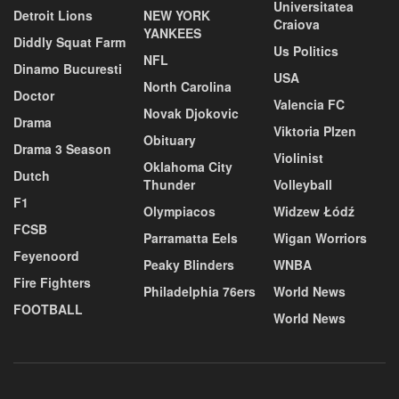
Universitatea
Detroit Lions
NEW YORK
Craiova
YANKEES
Diddly Squat Farm
Us Politics
NFL
Dinamo Bucuresti
USA
North Carolina
Doctor
Valencia FC
Novak Djokovic
Drama
Viktoria Plzen
Obituary
Drama 3 Season
Violinist
Oklahoma City
Dutch
Thunder
Volleyball
F1
Olympiacos
Widzew Łódź
FCSB
Parramatta Eels
Wigan Worriors
Feyenoord
Peaky Blinders
WNBA
Fire Fighters
Philadelphia 76ers
World News
FOOTBALL
World News