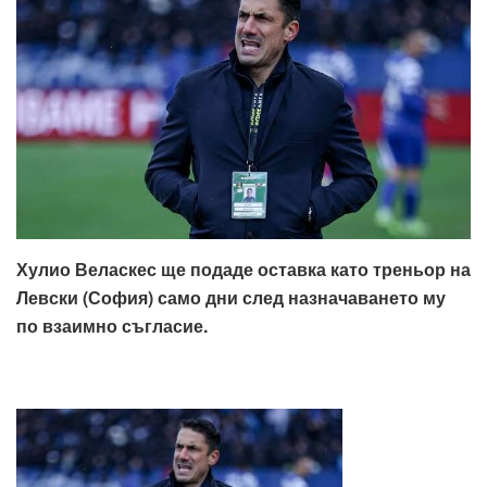
Хулио Веласкес ще подаде оставка като треньор на
Левски (София) само дни след назначаването му
по взаимно съгласие.