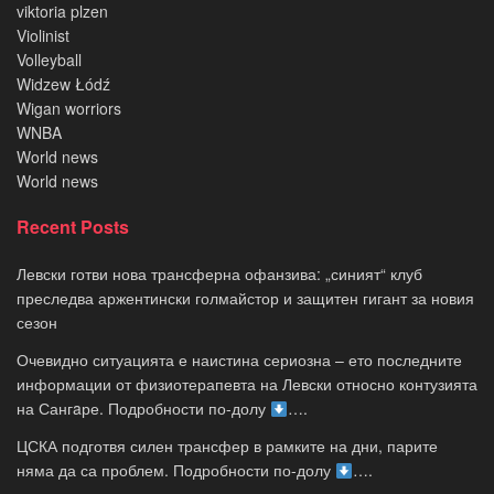
viktoria plzen
Violinist
Volleyball
Widzew Łódź
Wigan worriors
WNBA
World news
World news
Recent Posts
Левски готви нова трансферна офанзива: „синият“ клуб
преследва аржентински голмайстор и защитен гигант за новия
сезон
Очевидно ситуацията е наистина сериозна – ето последните
информации от физиотерапевта на Левски относно контузията
на Сангaре. Подробности по-долу
….
ЦСКА подготвя силен трансфер в рамките на дни, парите
няма да са проблем. Подробности по-долу
….