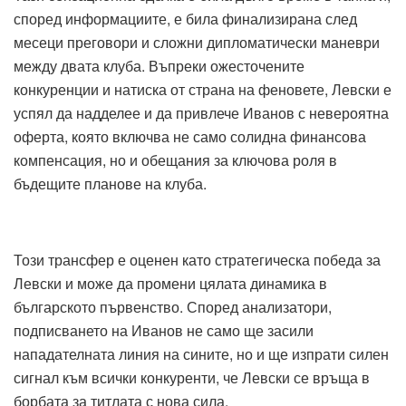
според информациите, е била финализирана след
месеци преговори и сложни дипломатически маневри
между двата клуба. Въпреки ожесточените
конкуренции и натиска от страна на феновете, Левски е
успял да надделее и да привлече Иванов с невероятна
оферта, която включва не само солидна финансова
компенсация, но и обещания за ключова роля в
бъдещите планове на клуба.
Този трансфер е оценен като стратегическа победа за
Левски и може да промени цялата динамика в
българското първенство. Според анализатори,
подписването на Иванов не само ще засили
нападателната линия на сините, но и ще изпрати силен
сигнал към всички конкуренти, че Левски се връща в
борбата за титлата с нова сила.