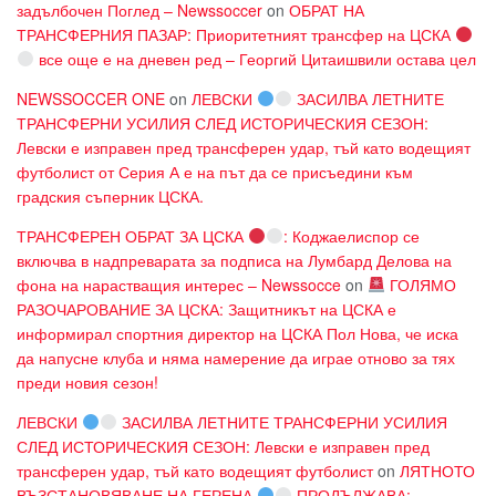
задълбочен Поглед – Newssoccer
on
ОБРАТ НА
ТРАНСФЕРНИЯ ПАЗАР: Приоритетният трансфер на ЦСКА
все още е на дневен ред – Георгий Цитаишвили остава цел
NEWSSOCCER ONE
on
ЛЕВСКИ
ЗАСИЛВА ЛЕТНИТЕ
ТРАНСФЕРНИ УСИЛИЯ СЛЕД ИСТОРИЧЕСКИЯ СЕЗОН:
Левски е изправен пред трансферен удар, тъй като водещият
футболист от Серия А е на път да се присъедини към
градския съперник ЦСКА.
ТРАНСФЕРЕН ОБРАТ ЗА ЦСКА
: Коджаелиспор се
включва в надпреварата за подписа на Лумбард Делова на
фона на нарастващия интерес – Newssocce
on
ГОЛЯМО
РАЗОЧАРОВАНИЕ ЗА ЦСКА: Защитникът на ЦСКА е
информирал спортния директор на ЦСКА Пол Нова, че иска
да напусне клуба и няма намерение да играе отново за тях
преди новия сезон!
ЛЕВСКИ
ЗАСИЛВА ЛЕТНИТЕ ТРАНСФЕРНИ УСИЛИЯ
СЛЕД ИСТОРИЧЕСКИЯ СЕЗОН: Левски е изправен пред
трансферен удар, тъй като водещият футболист
on
ЛЯТНОТО
ВЪЗСТАНОВЯВАНЕ НА ГЕРЕНА
ПРОДЪЛЖАВА: