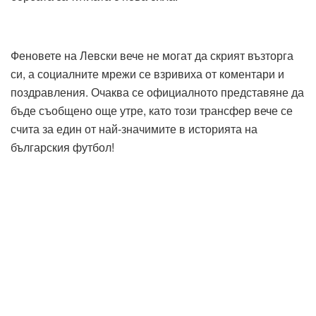
Феновете на Левски вече не могат да скрият възторга
си, а социалните мрежи се взривиха от коментари и
поздравления. Очаква се официалното представяне да
бъде съобщено още утре, като този трансфер вече се
счита за един от най-значимите в историята на
българския футбол!