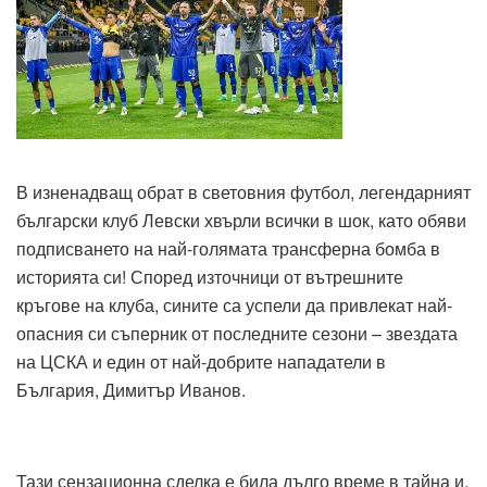
В изненадващ обрат в световния футбол, легендарният
български клуб Левски хвърли всички в шок, като обяви
подписването на най-голямата трансферна бомба в
историята си! Според източници от вътрешните
кръгове на клуба, сините са успели да привлекат най-
опасния си съперник от последните сезони – звездата
на ЦСКА и един от най-добрите нападатели в
България, Димитър Иванов.
Тази сензационна сделка е била дълго време в тайна и,