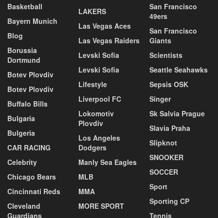
Basketball
San Francisco
LAKERS
49ers
Bayern Munich
Las Vegas Aces
San Francisco
Blog
Las Vegas Raiders
Giants
Borussia
Levski Sofia
Scientists
Dortmund
Levski Sofia
Seattle Seahawks
Botev Plovdiv
Lifestyle
Sepsis OSK
Botev Plovdiv
Liverpool FC
Singer
Buffalo Bills
Lokomotiv
Sk Salvia Prague
Bulgaria
Plovdiv
Slavia Praha
Bulgeria
Los Angeles
Slipknot
CAR RACING
Dodgers
SNOOKER
Celebrity
Manly Sea Eagles
SOCCER
Chicago Bears
MLB
Sport
Cincinnati Reds
MMA
Sporting CP
Cleveland
MORE SPORT
Guardians
Tennis