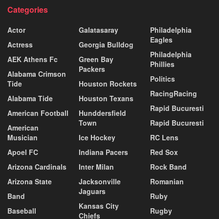
Categories
Actor
Galatasaray
Philadelphia
Eagles
Actress
Georgia Bulldog
Philadelphia
AEK Athens Fc
Green Bay
Phillies
Packers
Alabama Crimson
Politics
Tide
Houston Rockets
RacingRacing
Alabama Tide
Houston Texans
Rapid Bucuresti
American Football
Hunddersfield
Town
Rapid Bucuresti
American
Musician
Ice Hockey
RC Lens
Apoel FC
Indiana Pacers
Red Sox
Arizona Cardinals
Inter Milan
Rock Band
Arizona State
Jacksonville
Romanian
Jaguars
Band
Ruby
Kansas City
Baseball
Rugby
Chiefs