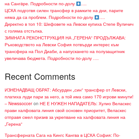
на Сангaре. Подробности по-долу
….
ЦСКА подготвя силен трансфер в рамките на дни, парите
няма да са проблем. Подробности по-долу
….
Директно в топ 10: Шефовете на Левски купиха Степе Вуличич
с голяма отстъпка.
ЗИМНАТА РЕКОНСТРУКЦИЯ НА „ГЕРЕНА“ ПРОДЪЛЖАВА:
Ръководството на Левски София потвърди интерес към
трансфера на Пол Диаби, а напускането на полузащитник
увеличава бюджета. Подробности по-долу ….
Recent Comments
ИЗНЕНАДВАЩ ОБРАТ: Абсурден „син“ трансфер от Левски,
платиха луди пари за него, а той има само 170 игрови минути!
– Newssoccer
on
НЕ Е НУЖЕН НАПАДАТЕЛЬ: Хулио Веласкес
прави халфовата линия свой основен приоритет, Веласкес
отправя смел призив за укрепване на халфовата линия на
„Герена“
Трансферната Сага на Кингс Кангва в ЦСКА София: По-