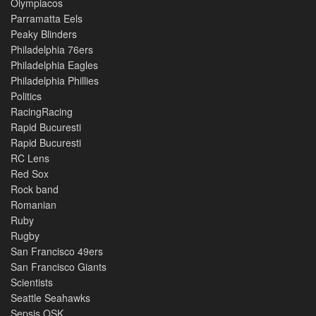
Olympiacos
Parramatta Eels
Peaky Blinders
Philadelphia 76ers
Philadelphia Eagles
Philadelphia Phillies
Politics
RacingRacing
Rapid Bucuresti
Rapid Bucuresti
RC Lens
Red Sox
Rock band
Romanian
Ruby
Rugby
San Francisco 49ers
San Francisco Giants
Scientists
Seattle Seahawks
Sepsis OSK