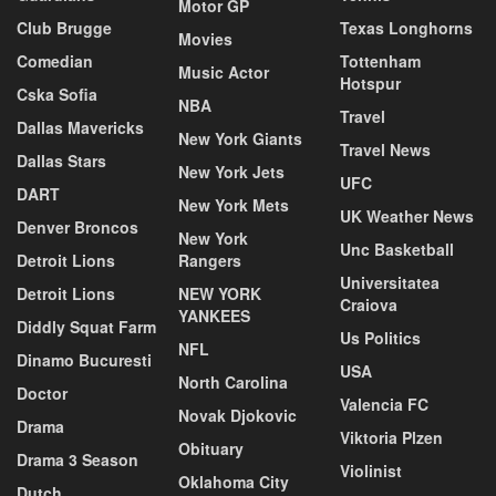
Motor GP
Club Brugge
Texas Longhorns
Movies
Comedian
Tottenham
Music Actor
Hotspur
Cska Sofia
NBA
Travel
Dallas Mavericks
New York Giants
Travel News
Dallas Stars
New York Jets
UFC
DART
New York Mets
UK Weather News
Denver Broncos
New York
Unc Basketball
Detroit Lions
Rangers
Universitatea
Detroit Lions
NEW YORK
Craiova
YANKEES
Diddly Squat Farm
Us Politics
NFL
Dinamo Bucuresti
USA
North Carolina
Doctor
Valencia FC
Novak Djokovic
Drama
Viktoria Plzen
Obituary
Drama 3 Season
Violinist
Oklahoma City
Dutch