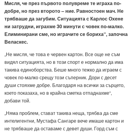
Мисля, че през първото полувреме те играха по-
добре, но през второто – ние. Равностоен мач. Не
трябваше да загубим. Ситуацията с Карлос Охене
ни затрудни, играхме 30 минути с човек по-малко.
Елиминирани сме, но играчите се бориха“, започна
Веласкес.
„Не мисля, че това е червен картон. Все още не съм
видял ситуацията, но в този спорт е нормално да има
такива единоборства. Беше много тежко да играем с
човек по-малко срещу този съперник. Дори с десет
души стояхме добре. Благодаря на всички за сърцето,
което показаха, но в крайна сметка отпаднахме“,
добави той.
„Няма проблем, стават такива неща, трябва да сме
интелигентни, Мустафа Сангаре вече имаше картон и
не трябваше да оставаме с девет души. Горд съм с