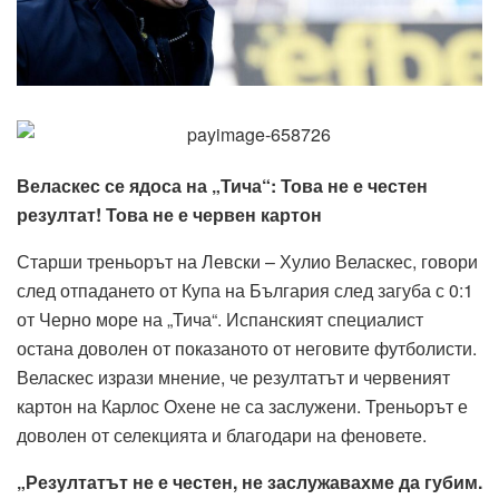
Веласкес се ядоса на „Тича“: Това не е честен
резултат! Това не е червен картон
Старши треньорът на Левски – Хулио Веласкес, говори
след отпадането от Купа на България след загуба с 0:1
от Черно море на „Тича“. Испанският специалист
остана доволен от показаното от неговите футболисти.
Веласкес изрази мнение, че резултатът и червеният
картон на Карлос Охене не са заслужени. Треньорът е
доволен от селекцията и благодари на феновете.
„Резултатът не е честен, не заслужавахме да губим.