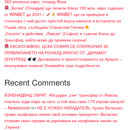
363 милиона евро, според Янев
„Ботев“ (Пловдив) ще печели близо 100 млн. евро годишно
от WINBET до 2031 г.
WINBET ще се превърне в
спонсора с най-дълъг престой върху екипите в историята на
Първа лига, съобщава Станислав Генчев.
„Сините“ в действие: „Левски“ (София) е съвсем близо до
трансфер, който може да промени сезона!
ЕКСКЛУЗИВНО: ЦСКА СОФИЯ СЕ СПОРАЗУМЯ ЗА
ПРИВЛИЧАНЕТО НА РОНАЛД АРАУХО ОТ „ДИНАМО“
(БУКУРЕЩ)
Договорено е преотстъпването на Араухо –
ексклузивна новина! Очаквайте още подробности.
Recent Comments
ИЗНЕНАДВАЩ ОБРАТ: Абсурден „син“ трансфер от Левски,
платиха луди пари за него, а той има само 170 игрови минути!
– Newssoccer
on
НЕ Е НУЖЕН НАПАДАТЕЛЬ: Хулио Веласкес
прави халфовата линия свой основен приоритет, Веласкес
отправя смел призив за укрепване на халфовата линия на
„Герена“