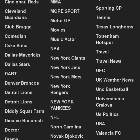
Cincinnati Reds
MMA
Sporting CP
Cleveland
MORE SPORT
Guardians
Tennis
Motor GP
Club Brugge
Texas Longhorns
Movies
Comedian
Tottenham
Music Actor
Hotspur
Cska Sofia
NBA
Travel
Dallas Mavericks
New York Giants
Travel News
Dallas Stars
New York Jets
UFC
DART
New York Mets
UK Weather News
Denver Broncos
New York
Unc Basketball
Detroit Lions
Rangers
Universitatea
Detroit Lions
NEW YORK
Craiova
YANKEES
Diddly Squat Farm
Us Politics
NFL
Dinamo Bucuresti
USA
North Carolina
Doctor
Valencia FC
Novak Djokovic
Drama