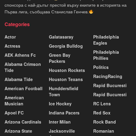
спонсора с най-дълъг престой върху екипите в историята на
Първа лига, съобщава Станислав Генчев.
Categories
Actor
Galatasaray
Philadelphia
Eagles
Actress
Georgia Bulldog
Philadelphia
AEK Athens Fc
Green Bay
Phillies
Packers
Alabama Crimson
Politics
Tide
Houston Rockets
RacingRacing
Alabama Tide
Houston Texans
Rapid Bucuresti
American Football
Hunddersfield
Town
Rapid Bucuresti
American
Musician
Ice Hockey
RC Lens
Apoel FC
Indiana Pacers
Red Sox
Arizona Cardinals
Inter Milan
Rock Band
Arizona State
Jacksonville
Romanian