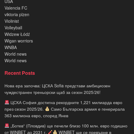
USA
Valencia FC
viktoria plzen
Violinist
Volleyball
Widzew Łódź
Wigan worriors
WNBA
World news
World news
Recent Posts
Нова ера започва: ЦСКА Sofia представи амбициозен
чуждестранен треньорски щаб за сезон 2025/26!
ЦСКА София достигна рекордните 1,221 милиарда евро
през сезон 2025/26.
Само Българска армия е генерирала
363 милиона евро, според Янев
„Ботев“ (Пловдив) ще печели близо 100 млн. евро годишно
от WINBET до 2031 г.
WINBET ще се превърне в