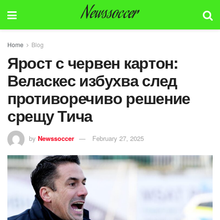
Newssoccer
Home
Blog
Ярост с червен картон:
Веласкес избухва след
противоречиво решение
срещу Тича
by
Newssoccer
February 27, 2025