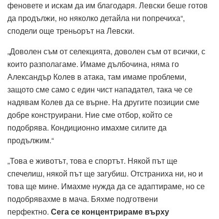
феновете и искам да им благодаря. Левски беше готов
да продължи, но няколко детайла ни попречиха“,
сподели още треньорът на Левски.
„Доволен съм от селекцията, доволен съм от всички, с
които разполагаме. Имаме дълбочина, няма го
Александър Колев в атака, там имаме проблеми,
защото сме само с един чист нападател, така че се
надявам Колев да се върне. На другите позиции сме
добре конструирани. Ние сме отбор, който се
подобрява. Кондиционно имахме силите да
продължим.“
„Това е животът, това е спортът. Някой път ще
спечелиш, някой път ще загубиш. Отстраниха ни, но и
това ще мине. Имахме нужда да се адаптираме, но се
подобрявахме в мача. Бяхме подготвени
перфектно.
Сега се концентрираме върху