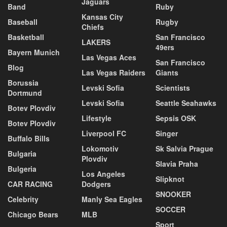
Jaguars
Band
Ruby
Kansas City
Baseball
Rugby
Chiefs
Basketball
San Francisco
LAKERS
49ers
Bayern Munich
Las Vegas Aces
San Francisco
Blog
Las Vegas Raiders
Giants
Borussia
Levski Sofia
Scientists
Dortmund
Levski Sofia
Seattle Seahawks
Botev Plovdiv
Lifestyle
Sepsis OSK
Botev Plovdiv
Liverpool FC
Singer
Buffalo Bills
Lokomotiv
Sk Salvia Prague
Bulgaria
Plovdiv
Slavia Praha
Bulgeria
Los Angeles
Slipknot
CAR RACING
Dodgers
SNOOKER
Celebrity
Manly Sea Eagles
SOCCER
Chicago Bears
MLB
Sport