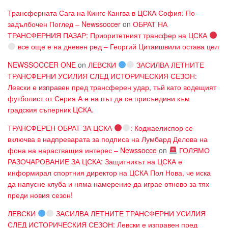
Трансферната Сага на Кингс Кангва в ЦСКА София: По-
задълбочен Поглед – Newssoccer
on
ОБРАТ НА
ТРАНСФЕРНИЯ ПАЗАР: Приоритетният трансфер на ЦСКА
все още е на дневен ред – Георгий Цитаишвили остава цел
NEWSSOCCER ONE
on
ЛЕВСКИ
ЗАСИЛВА ЛЕТНИТЕ
ТРАНСФЕРНИ УСИЛИЯ СЛЕД ИСТОРИЧЕСКИЯ СЕЗОН:
Левски е изправен пред трансферен удар, тъй като водещият
футболист от Серия А е на път да се присъедини към
градския съперник ЦСКА.
ТРАНСФЕРЕН ОБРАТ ЗА ЦСКА
: Коджаелиспор се
включва в надпреварата за подписа на Лумбард Делова на
фона на нарастващия интерес – Newssocce
on
ГОЛЯМО
РАЗОЧАРОВАНИЕ ЗА ЦСКА: Защитникът на ЦСКА е
информирал спортния директор на ЦСКА Пол Нова, че иска
да напусне клуба и няма намерение да играе отново за тях
преди новия сезон!
ЛЕВСКИ
ЗАСИЛВА ЛЕТНИТЕ ТРАНСФЕРНИ УСИЛИЯ
СЛЕД ИСТОРИЧЕСКИЯ СЕЗОН: Левски е изправен пред