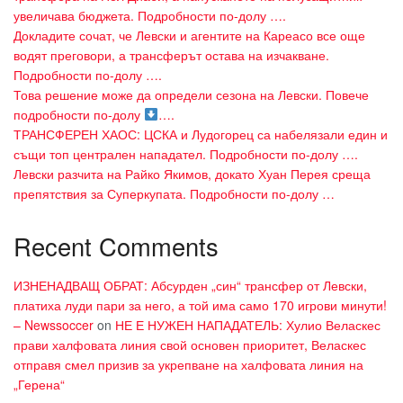
увеличава бюджета. Подробности по-долу ….
Докладите сочат, че Левски и агентите на Кареасо все още
водят преговори, а трансферът остава на изчакване.
Подробности по-долу ….
Това решение може да определи сезона на Левски. Повече
подробности по-долу
….
ТРАНСФЕРЕН ХАОС: ЦСКА и Лудогорец са набелязали един и
същи топ централен нападател. Подробности по-долу ….
Левски разчита на Райко Якимов, докато Хуан Перея среща
препятствия за Суперкупата. Подробности по-долу …
Recent Comments
ИЗНЕНАДВАЩ ОБРАТ: Абсурден „син“ трансфер от Левски,
платиха луди пари за него, а той има само 170 игрови минути!
– Newssoccer
on
НЕ Е НУЖЕН НАПАДАТЕЛЬ: Хулио Веласкес
прави халфовата линия свой основен приоритет, Веласкес
отправя смел призив за укрепване на халфовата линия на
„Герена“