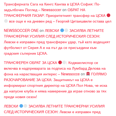
Трансферната Сага на Кингс Кангва в ЦСКА София: По-
задълбочен Поглед – Newssoccer
on
ОБРАТ НА
ТРАНСФЕРНИЯ ПАЗАР: Приоритетният трансфер на ЦСКА
все още е на дневен ред – Георгий Цитаишвили остава цел
NEWSSOCCER ONE
on
ЛЕВСКИ
ЗАСИЛВА ЛЕТНИТЕ
ТРАНСФЕРНИ УСИЛИЯ СЛЕД ИСТОРИЧЕСКИЯ СЕЗОН:
Левски е изправен пред трансферен удар, тъй като водещият
футболист от Серия А е на път да се присъедини към
градския съперник ЦСКА.
ТРАНСФЕРЕН ОБРАТ ЗА ЦСКА
: Коджаелиспор се
включва в надпреварата за подписа на Лумбард Делова на
фона на нарастващия интерес – Newssocce
on
ГОЛЯМО
РАЗОЧАРОВАНИЕ ЗА ЦСКА: Защитникът на ЦСКА е
информирал спортния директор на ЦСКА Пол Нова, че иска
да напусне клуба и няма намерение да играе отново за тях
преди новия сезон!
ЛЕВСКИ
ЗАСИЛВА ЛЕТНИТЕ ТРАНСФЕРНИ УСИЛИЯ
СЛЕД ИСТОРИЧЕСКИЯ СЕЗОН: Левски е изправен пред