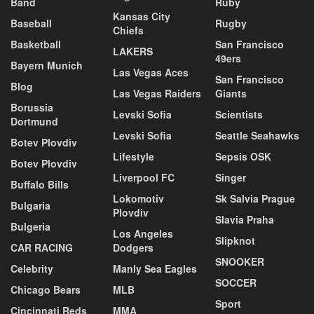
Band
Ruby
Kansas City
Baseball
Rugby
Chiefs
Basketball
San Francisco
LAKERS
49ers
Bayern Munich
Las Vegas Aces
San Francisco
Blog
Las Vegas Raiders
Giants
Borussia
Levski Sofia
Scientists
Dortmund
Levski Sofia
Seattle Seahawks
Botev Plovdiv
Lifestyle
Sepsis OSK
Botev Plovdiv
Liverpool FC
Singer
Buffalo Bills
Lokomotiv
Sk Salvia Prague
Bulgaria
Plovdiv
Slavia Praha
Bulgeria
Los Angeles
Slipknot
CAR RACING
Dodgers
SNOOKER
Celebrity
Manly Sea Eagles
SOCCER
Chicago Bears
MLB
Sport
Cincinnati Reds
MMA