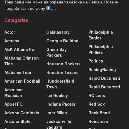
Това решение може да определи сезона на Левски. Повече
подробности по-долу
….
Categories
Actor
Galatasaray
Philadelphia
Eagles
Actress
Georgia Bulldog
Philadelphia
AEK Athens Fc
Green Bay
Phillies
Packers
Alabama Crimson
Politics
Tide
Houston Rockets
RacingRacing
Alabama Tide
Houston Texans
Rapid Bucuresti
American Football
Hunddersfield
Town
Rapid Bucuresti
American
Musician
Ice Hockey
RC Lens
Apoel FC
Indiana Pacers
Red Sox
Arizona Cardinals
Inter Milan
Rock Band
Arizona State
Jacksonville
Romanian
Jaguars