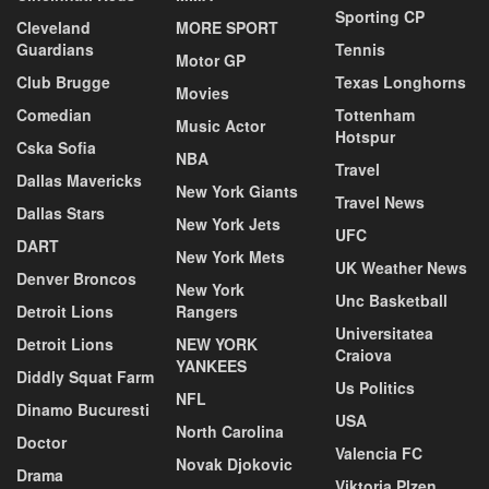
Sporting CP
Cleveland
MORE SPORT
Guardians
Tennis
Motor GP
Club Brugge
Texas Longhorns
Movies
Comedian
Tottenham
Music Actor
Hotspur
Cska Sofia
NBA
Travel
Dallas Mavericks
New York Giants
Travel News
Dallas Stars
New York Jets
UFC
DART
New York Mets
UK Weather News
Denver Broncos
New York
Unc Basketball
Detroit Lions
Rangers
Universitatea
Detroit Lions
NEW YORK
Craiova
YANKEES
Diddly Squat Farm
Us Politics
NFL
Dinamo Bucuresti
USA
North Carolina
Doctor
Valencia FC
Novak Djokovic
Drama
Viktoria Plzen