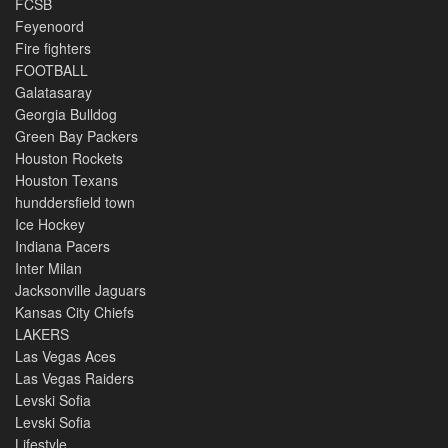
FCSB
Feyenoord
Fire fighters
FOOTBALL
Galatasaray
Georgia Bulldog
Green Bay Packers
Houston Rockets
Houston Texans
hunddersfield town
Ice Hockey
Indiana Pacers
Inter Milan
Jacksonville Jaguars
Kansas City Chiefs
LAKERS
Las Vegas Aces
Las Vegas Raiders
Levski Sofia
Levski Sofia
Lifestyle