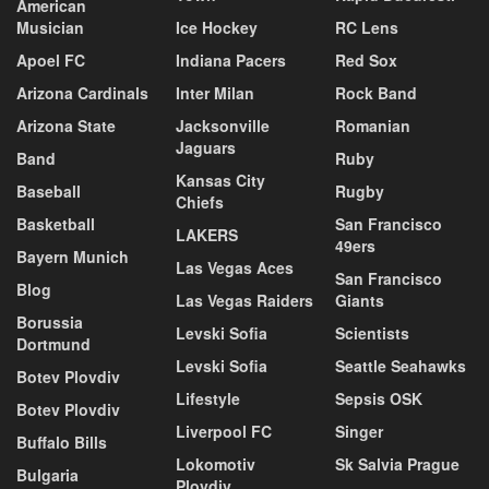
American
Musician
Ice Hockey
RC Lens
Apoel FC
Indiana Pacers
Red Sox
Arizona Cardinals
Inter Milan
Rock Band
Arizona State
Jacksonville
Romanian
Jaguars
Band
Ruby
Kansas City
Baseball
Rugby
Chiefs
Basketball
San Francisco
LAKERS
49ers
Bayern Munich
Las Vegas Aces
San Francisco
Blog
Las Vegas Raiders
Giants
Borussia
Levski Sofia
Scientists
Dortmund
Levski Sofia
Seattle Seahawks
Botev Plovdiv
Lifestyle
Sepsis OSK
Botev Plovdiv
Liverpool FC
Singer
Buffalo Bills
Lokomotiv
Sk Salvia Prague
Bulgaria
Plovdiv