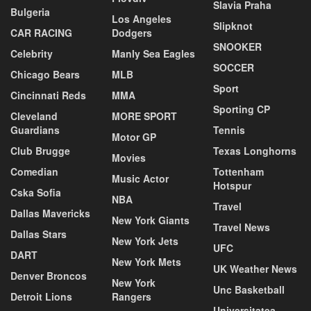
Slavia Praha
Bulgeria
Los Angeles
Slipknot
CAR RACING
Dodgers
SNOOKER
Celebrity
Manly Sea Eagles
SOCCER
Chicago Bears
MLB
Sport
Cincinnati Reds
MMA
Sporting CP
Cleveland
MORE SPORT
Guardians
Tennis
Motor GP
Club Brugge
Texas Longhorns
Movies
Comedian
Tottenham
Music Actor
Hotspur
Cska Sofia
NBA
Travel
Dallas Mavericks
New York Giants
Travel News
Dallas Stars
New York Jets
UFC
DART
New York Mets
UK Weather News
Denver Broncos
New York
Unc Basketball
Detroit Lions
Rangers
Universitatea