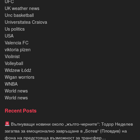
UFC
UK weather news
Unc basketball
Universitatea Craiova
Us politics
USA
Valencia FC
viktoria plzen
Violinist
Volleyball
Widzew Łódź
Wigan worriors
WNBA
World news
World news
Recent Posts
Вълнуващи новини около „жълто-черните“: Тодор Неделев
загатва за емоционално завръщане в „Ботев“ (Пловдив) на
фона на предстояща възможност за трансфер…