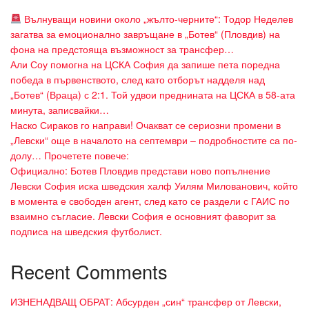
Вълнуващи новини около „жълто-черните“: Тодор Неделев
загатва за емоционално завръщане в „Ботев“ (Пловдив) на
фона на предстояща възможност за трансфер…
Али Соу помогна на ЦСКА София да запише пета поредна
победа в първенството, след като отборът надделя над
„Ботев“ (Враца) с 2:1. Той удвои преднината на ЦСКА в 58-ата
минута, записвайки…
Наско Сираков го направи! Очакват се сериозни промени в
„Левски“ още в началото на септември – подробностите са по-
долу… Прочетете повече:
Официално: Ботев Пловдив представи ново попълнение
Левски София иска шведския халф Уилям Милованович, който
в момента е свободен агент, след като се раздели с ГАИС по
взаимно съгласие. Левски София е основният фаворит за
подписа на шведския футболист.
Recent Comments
ИЗНЕНАДВАЩ ОБРАТ: Абсурден „син“ трансфер от Левски,