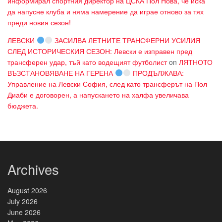
информирал спортния директор на ЦСКА Пол Нова, че иска
да напусне клуба и няма намерение да играе отново за тях
преди новия сезон!
ЛЕВСКИ
ЗАСИЛВА ЛЕТНИТЕ ТРАНСФЕРНИ УСИЛИЯ
СЛЕД ИСТОРИЧЕСКИЯ СЕЗОН: Левски е изправен пред
трансферен удар, тъй като водещият футболист
on
ЛЯТНОТО
ВЪЗСТАНОВЯВАНЕ НА ГЕРЕНА
ПРОДЪЛЖАВА:
Управление на Левски София, след като трансферът на Пол
Диаби е договорен, а напускането на халфа увеличава
бюджета.
Archives
August 2026
July 2026
June 2026