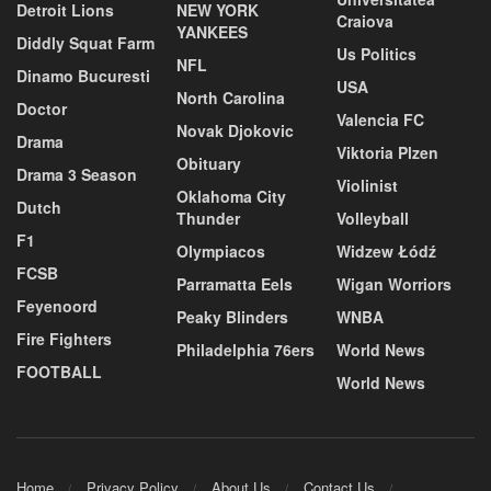
Detroit Lions
NEW YORK
Craiova
YANKEES
Diddly Squat Farm
Us Politics
NFL
Dinamo Bucuresti
USA
North Carolina
Doctor
Valencia FC
Novak Djokovic
Drama
Viktoria Plzen
Obituary
Drama 3 Season
Violinist
Oklahoma City
Dutch
Thunder
Volleyball
F1
Olympiacos
Widzew Łódź
FCSB
Parramatta Eels
Wigan Worriors
Feyenoord
Peaky Blinders
WNBA
Fire Fighters
Philadelphia 76ers
World News
FOOTBALL
World News
Home
Privacy Policy
About Us
Contact Us