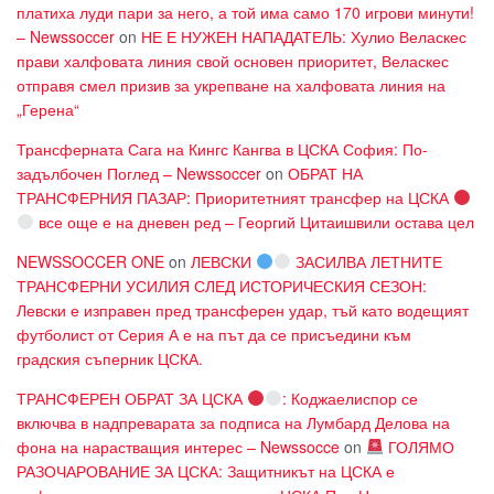
платиха луди пари за него, а той има само 170 игрови минути!
– Newssoccer
on
НЕ Е НУЖЕН НАПАДАТЕЛЬ: Хулио Веласкес
прави халфовата линия свой основен приоритет, Веласкес
отправя смел призив за укрепване на халфовата линия на
„Герена“
Трансферната Сага на Кингс Кангва в ЦСКА София: По-
задълбочен Поглед – Newssoccer
on
ОБРАТ НА
ТРАНСФЕРНИЯ ПАЗАР: Приоритетният трансфер на ЦСКА
все още е на дневен ред – Георгий Цитаишвили остава цел
NEWSSOCCER ONE
on
ЛЕВСКИ
ЗАСИЛВА ЛЕТНИТЕ
ТРАНСФЕРНИ УСИЛИЯ СЛЕД ИСТОРИЧЕСКИЯ СЕЗОН:
Левски е изправен пред трансферен удар, тъй като водещият
футболист от Серия А е на път да се присъедини към
градския съперник ЦСКА.
ТРАНСФЕРЕН ОБРАТ ЗА ЦСКА
: Коджаелиспор се
включва в надпреварата за подписа на Лумбард Делова на
фона на нарастващия интерес – Newssocce
on
ГОЛЯМО
РАЗОЧАРОВАНИЕ ЗА ЦСКА: Защитникът на ЦСКА е