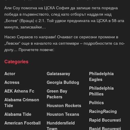
Али Соу помогна на ЦСКА София да запише пета поредна
победа в първенството, след като отборът надделя над
„Ботев“ (Враца) с 2:1. Той удвои преднината на ЦСКА в 58-ата
минута, записвайки…
Наско Сираков го направи! Очакват се сериозни промени в
„Левски“ още в началото на септември – подробностите са по-
долу… Прочетете повече:
Categories
Actor
Galatasaray
Philadelphia
Eagles
Actress
Georgia Bulldog
Philadelphia
AEK Athens Fc
Green Bay
Phillies
Packers
Alabama Crimson
Politics
Tide
Houston Rockets
RacingRacing
Alabama Tide
Houston Texans
Rapid Bucuresti
American Football
Hunddersfield
Town
Rapid Bucuresti