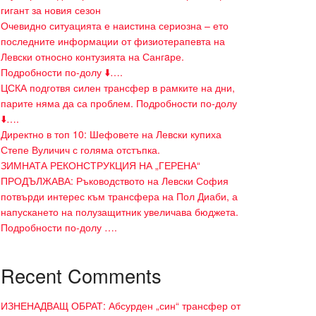
гигант за новия сезон
Очевидно ситуацията е наистина сериозна – ето
последните информации от физиотерапевта на
Левски относно контузията на Сангaре.
Подробности по-долу ⬇️….
ЦСКА подготвя силен трансфер в рамките на дни,
парите няма да са проблем. Подробности по-долу
⬇️….
Директно в топ 10: Шефовете на Левски купиха
Степе Вуличич с голяма отстъпка.
ЗИМНАТА РЕКОНСТРУКЦИЯ НА „ГЕРЕНА“
ПРОДЪЛЖАВА: Ръководството на Левски София
потвърди интерес към трансфера на Пол Диаби, а
напускането на полузащитник увеличава бюджета.
Подробности по-долу ….
Recent Comments
ИЗНЕНАДВАЩ ОБРАТ: Абсурден „син“ трансфер от