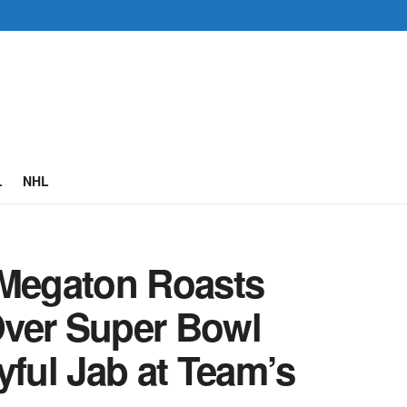
L
NHL
 Megaton Roasts
Over Super Bowl
yful Jab at Team’s