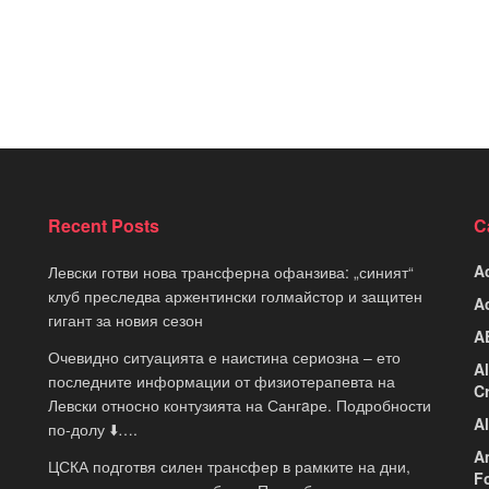
Recent Posts
C
A
Левски готви нова трансферна офанзива: „синият“
клуб преследва аржентински голмайстор и защитен
A
гигант за новия сезон
A
Очевидно ситуацията е наистина сериозна – ето
A
последните информации от физиотерапевта на
C
Левски относно контузията на Сангaре. Подробности
A
по-долу ⬇️….
A
ЦСКА подготвя силен трансфер в рамките на дни,
F