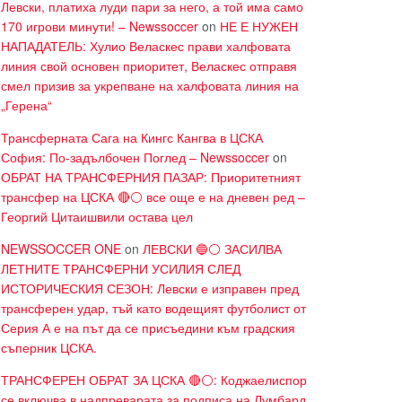
Левски, платиха луди пари за него, а той има само
170 игрови минути! – Newssoccer
on
НЕ Е НУЖЕН
НАПАДАТЕЛЬ: Хулио Веласкес прави халфовата
линия свой основен приоритет, Веласкес отправя
смел призив за укрепване на халфовата линия на
„Герена“
Трансферната Сага на Кингс Кангва в ЦСКА
София: По-задълбочен Поглед – Newssoccer
on
ОБРАТ НА ТРАНСФЕРНИЯ ПАЗАР: Приоритетният
трансфер на ЦСКА 🔴⚪ все още е на дневен ред –
Георгий Цитаишвили остава цел
NEWSSOCCER ONE
on
ЛЕВСКИ 🔵⚪ ЗАСИЛВА
ЛЕТНИТЕ ТРАНСФЕРНИ УСИЛИЯ СЛЕД
ИСТОРИЧЕСКИЯ СЕЗОН: Левски е изправен пред
трансферен удар, тъй като водещият футболист от
Серия А е на път да се присъедини към градския
съперник ЦСКА.
ТРАНСФЕРЕН ОБРАТ ЗА ЦСКА 🔴⚪: Коджаелиспор
се включва в надпреварата за подписа на Лумбард