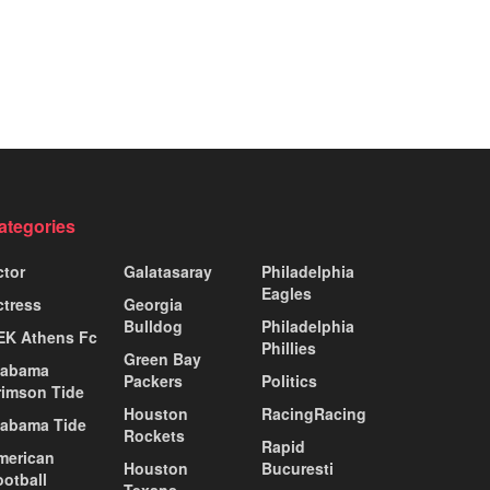
ategories
ctor
Galatasaray
Philadelphia
Eagles
ctress
Georgia
Bulldog
Philadelphia
EK Athens Fc
Phillies
Green Bay
labama
Packers
Politics
rimson Tide
Houston
RacingRacing
labama Tide
Rockets
Rapid
merican
Houston
Bucuresti
ootball