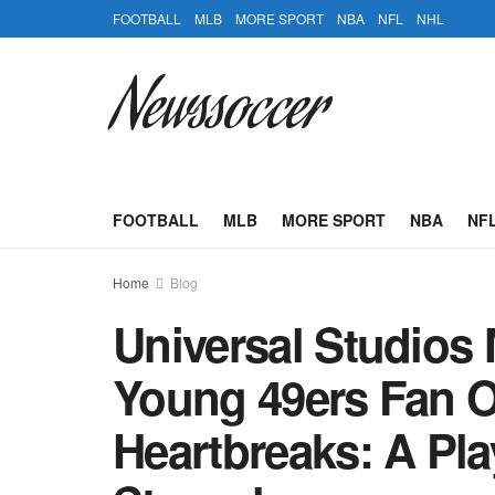
FOOTBALL
MLB
MORE SPORT
NBA
NFL
NHL
Newssoccer
FOOTBALL
MLB
MORE SPORT
NBA
NF
Home
Blog
Universal Studios
Young 49ers Fan 
Heartbreaks: A Pla