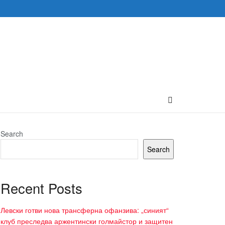
Search
Search
Recent Posts
Левски готви нова трансферна офанзива: „синият“
клуб преследва аржентински голмайстор и защитен