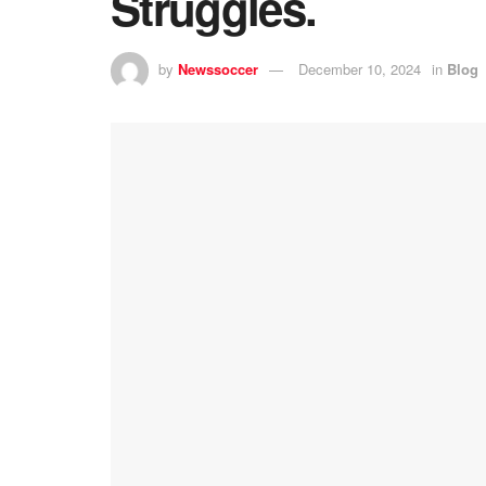
Struggles.
by
Newssoccer
December 10, 2024
in
Blog