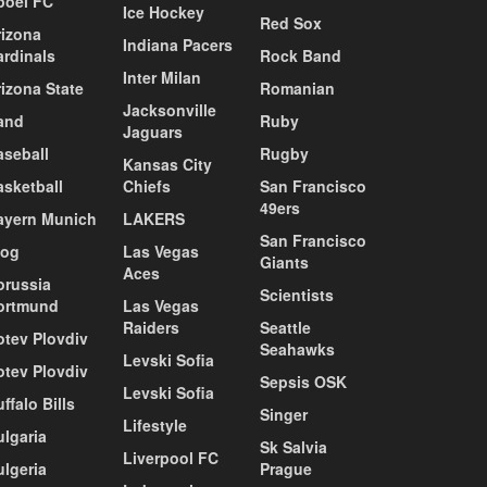
poel FC
Ice Hockey
Red Sox
rizona
Indiana Pacers
ardinals
Rock Band
Inter Milan
izona State
Romanian
Jacksonville
and
Ruby
Jaguars
aseball
Rugby
Kansas City
asketball
Chiefs
San Francisco
49ers
ayern Munich
LAKERS
San Francisco
log
Las Vegas
Giants
Aces
orussia
Scientists
ortmund
Las Vegas
Raiders
Seattle
otev Plovdiv
Seahawks
Levski Sofia
otev Plovdiv
Sepsis OSK
Levski Sofia
ffalo Bills
Singer
Lifestyle
ulgaria
Sk Salvia
Liverpool FC
ulgeria
Prague