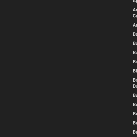
A
A
C
Ar
B
B
B
B
B
B
D
B
B
Bu
B
B