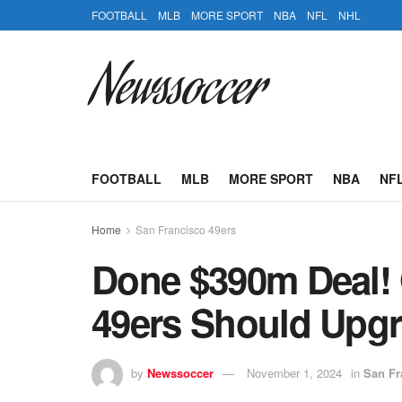
FOOTBALL
MLB
MORE SPORT
NBA
NFL
NHL
Newssoccer
FOOTBALL
MLB
MORE SPORT
NBA
NF
Home
San Francisco 49ers
Done $390m Deal! 
49ers Should Upgr
by
Newssoccer
November 1, 2024
in
San Fr