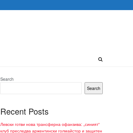
Search
Search
Recent Posts
Левски готви нова трансферна офанзива: „синият“
клуб преследва аржентински голмайстор и защитен