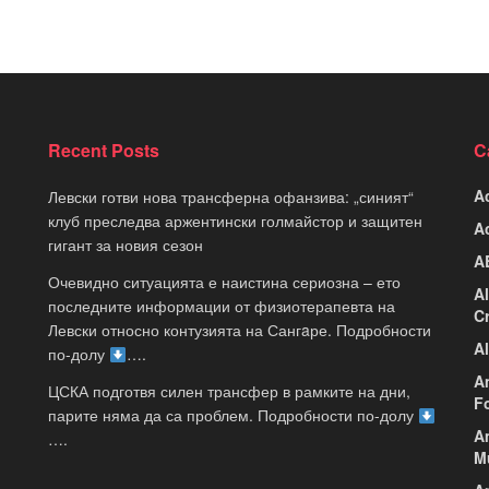
Recent Posts
C
A
Левски готви нова трансферна офанзива: „синият“
клуб преследва аржентински голмайстор и защитен
A
гигант за новия сезон
A
Очевидно ситуацията е наистина сериозна – ето
A
последните информации от физиотерапевта на
C
Левски относно контузията на Сангaре. Подробности
A
по-долу
….
A
ЦСКА подготвя силен трансфер в рамките на дни,
F
парите няма да са проблем. Подробности по-долу
A
….
M