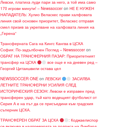
Левски, платиха луди пари за него, а той има само
170 игрови минути! – Newssoccer
on
НЕ Е НУЖЕН
НАПАДАТЕЛЬ: Хулио Веласкес прави халфовата
линия свой основен приоритет, Веласкес отправя
смел призив за укрепване на халфовата линия на
„Герена“
Трансферната Сага на Кингс Кангва в ЦСКА
София: По-задълбочен Поглед – Newssoccer
on
ОБРАТ НА ТРАНСФЕРНИЯ ПАЗАР: Приоритетният
трансфер на ЦСКА
все още е на дневен ред –
Георгий Цитаишвили остава цел
NEWSSOCCER ONE
on
ЛЕВСКИ
ЗАСИЛВА
ЛЕТНИТЕ ТРАНСФЕРНИ УСИЛИЯ СЛЕД
ИСТОРИЧЕСКИЯ СЕЗОН: Левски е изправен пред
трансферен удар, тъй като водещият футболист от
Серия А е на път да се присъедини към градския
съперник ЦСКА.
ТРАНСФЕРЕН ОБРАТ ЗА ЦСКА
: Коджаелиспор
се включва в надпреварата за подписа на Лумбард