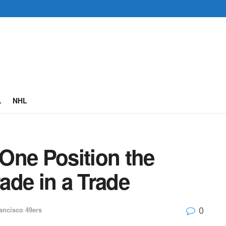
L
NHL
One Position the
ade in a Trade
0
ancisco 49ers