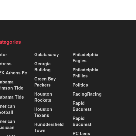
ategories
ctor
Galatasaray
Philadelphia
Eagles
ctress
Georgia
Bulldog
Philadelphia
EK Athens Fc
Phillies
Green Bay
labama
Packers
Politics
rimson Tide
Houston
RacingRacing
labama Tide
Rockets
Rapid
merican
Houston
Bucuresti
ootball
Texans
Rapid
merican
Hunddersfield
Bucuresti
usician
Town
RC Lens