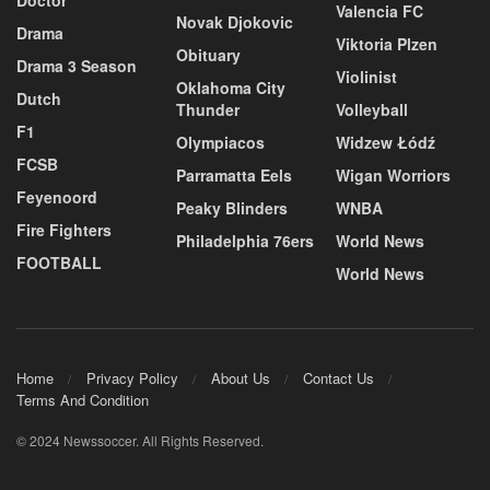
Valencia FC
Novak Djokovic
Drama
Viktoria Plzen
Obituary
Drama 3 Season
Violinist
Oklahoma City
Dutch
Thunder
Volleyball
F1
Olympiacos
Widzew Łódź
FCSB
Parramatta Eels
Wigan Worriors
Feyenoord
Peaky Blinders
WNBA
Fire Fighters
Philadelphia 76ers
World News
FOOTBALL
World News
Home
Privacy Policy
About Us
Contact Us
Terms And Condition
© 2024 Newssoccer. All Rights Reserved.