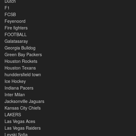
Dutch
F1
FCSB
Feyenoord
Fire fighters
FOOTBALL
Galatasaray
Georgia Bulldog
Green Bay Packers
Houston Rockets
Houston Texans
hunddersfield town
Ice Hockey
Indiana Pacers
Inter Milan
Jacksonville Jaguars
Kansas City Chiefs
LAKERS
Las Vegas Aces
Las Vegas Raiders
Levski Sofia