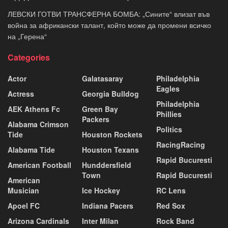
ЛЕВСКИ ГОТВИ ТРАНСФЕРНА БОМБА: „Сините“ влизат във
война за африкански талант, който може да промени всичко
на „Герена“
Categories
Actor
Galatasaray
Philadelphia
Eagles
Actress
Georgia Bulldog
Philadelphia
AEK Athens Fc
Green Bay
Phillies
Packers
Alabama Crimson
Politics
Tide
Houston Rockets
RacingRacing
Alabama Tide
Houston Texans
Rapid Bucuresti
American Football
Hunddersfield
Town
Rapid Bucuresti
American
Musician
Ice Hockey
RC Lens
Apoel FC
Indiana Pacers
Red Sox
Arizona Cardinals
Inter Milan
Rock Band