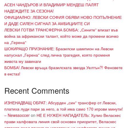
АСЕН ЧАНДЪРОВ И ВЛАДИМИР МЕНДЕШ ПАЛЯТ
НАДЕЖДИТЕ ЗА СЕЗОНА!
ОФИЦИАЛНО: ЛЕВСКИ СОФИЯ ОБЯВИ НОВО ПОПЪЛНЕНИЕ
И ДАДЕ СИЛЕН СИГНАЛ ЗА АМБИЦИИТЕ СИ
ЛЕВСКИ ГОТВИ ТРАНСФЕРНА БОМБА: „Сините“ влизат във
война за африкански талант, който може да промени всичко
на „Герена“
ШОКИРАЩО ПРИЗНАНИЕ: Бразилски шампион на Левски
напуснал „Герена“ след лична трагедия, която променя
живота му завинаги
БОМБА! Левски връща бразилската звезда Уелтън?! Феновете
в екстаз!
Recent Comments
ИЗНЕНАДВАЩ ОБРАТ: Абсурден „син“ трансфер от Левски,
платиха луди пари за него, а той има само 170 игрови минути!
– Newssoccer
on
НЕ Е НУЖЕН НАПАДАТЕЛЬ: Хулио Веласкес
прави халфовата линия свой основен приоритет, Веласкес
отправя смел призив за укрепване на халфовата линия на