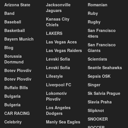
Arizona State
Jacksonville
Romanian
Jaguars
Band
Ruby
Kansas City
Baseball
Rugby
Chiefs
Basketball
San Francisco
LAKERS
49ers
Bayern Munich
Las Vegas Aces
San Francisco
Blog
Las Vegas Raiders
Giants
Borussia
Levski Sofia
Scientists
Dortmund
Levski Sofia
Seattle Seahawks
Botev Plovdiv
Lifestyle
Sepsis OSK
Botev Plovdiv
Liverpool FC
Singer
Buffalo Bills
Lokomotiv
Sk Salvia Prague
Bulgaria
Plovdiv
Slavia Praha
Bulgeria
Los Angeles
Slipknot
CAR RACING
Dodgers
SNOOKER
Celebrity
Manly Sea Eagles
SOCCER