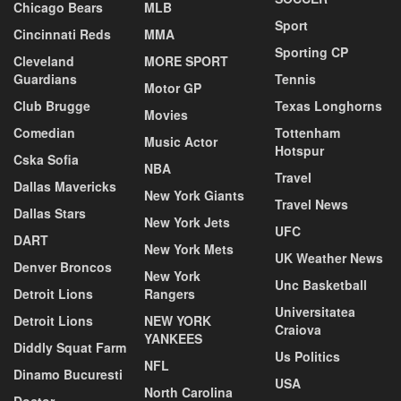
Chicago Bears
MLB
Sport
Cincinnati Reds
MMA
Sporting CP
Cleveland
MORE SPORT
Guardians
Tennis
Motor GP
Club Brugge
Texas Longhorns
Movies
Comedian
Tottenham
Music Actor
Hotspur
Cska Sofia
NBA
Travel
Dallas Mavericks
New York Giants
Travel News
Dallas Stars
New York Jets
UFC
DART
New York Mets
UK Weather News
Denver Broncos
New York
Unc Basketball
Detroit Lions
Rangers
Universitatea
Detroit Lions
NEW YORK
Craiova
YANKEES
Diddly Squat Farm
Us Politics
NFL
Dinamo Bucuresti
USA
North Carolina
Doctor