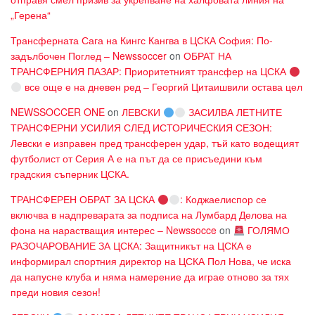
„Герена“
Трансферната Сага на Кингс Кангва в ЦСКА София: По-
задълбочен Поглед – Newssoccer
on
ОБРАТ НА
ТРАНСФЕРНИЯ ПАЗАР: Приоритетният трансфер на ЦСКА
все още е на дневен ред – Георгий Цитаишвили остава цел
NEWSSOCCER ONE
on
ЛЕВСКИ
ЗАСИЛВА ЛЕТНИТЕ
ТРАНСФЕРНИ УСИЛИЯ СЛЕД ИСТОРИЧЕСКИЯ СЕЗОН:
Левски е изправен пред трансферен удар, тъй като водещият
футболист от Серия А е на път да се присъедини към
градския съперник ЦСКА.
ТРАНСФЕРЕН ОБРАТ ЗА ЦСКА
: Коджаелиспор се
включва в надпреварата за подписа на Лумбард Делова на
фона на нарастващия интерес – Newssocce
on
ГОЛЯМО
РАЗОЧАРОВАНИЕ ЗА ЦСКА: Защитникът на ЦСКА е
информирал спортния директор на ЦСКА Пол Нова, че иска
да напусне клуба и няма намерение да играе отново за тях
преди новия сезон!