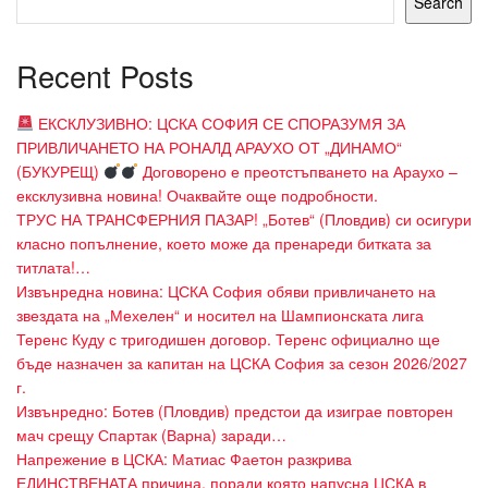
Search
Recent Posts
ЕКСКЛУЗИВНО: ЦСКА СОФИЯ СЕ СПОРАЗУМЯ ЗА
ПРИВЛИЧАНЕТО НА РОНАЛД АРАУХО ОТ „ДИНАМО“
(БУКУРЕЩ)
Договорено е преотстъпването на Араухо –
ексклузивна новина! Очаквайте още подробности.
ТРУС НА ТРАНСФЕРНИЯ ПАЗАР! „Ботев“ (Пловдив) си осигури
класно попълнение, което може да пренареди битката за
титлата!…
Извънредна новина: ЦСКА София обяви привличането на
звездата на „Мехелен“ и носител на Шампионската лига
Теренс Куду с тригодишен договор. Теренс официално ще
бъде назначен за капитан на ЦСКА София за сезон 2026/2027
г.
Извънредно: Ботев (Пловдив) предстои да изиграе повторен
мач срещу Спартак (Варна) заради…
Напрежение в ЦСКА: Матиас Фаетон разкрива
ЕДИНСТВЕНАТА причина, поради която напусна ЦСКА в