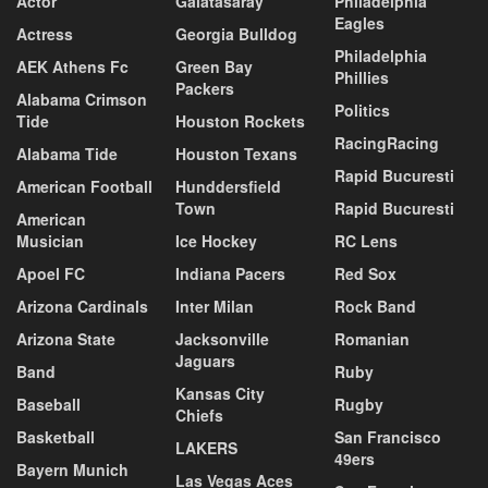
Actor
Galatasaray
Philadelphia
Eagles
Actress
Georgia Bulldog
Philadelphia
AEK Athens Fc
Green Bay
Phillies
Packers
Alabama Crimson
Politics
Tide
Houston Rockets
RacingRacing
Alabama Tide
Houston Texans
Rapid Bucuresti
American Football
Hunddersfield
Town
Rapid Bucuresti
American
Musician
Ice Hockey
RC Lens
Apoel FC
Indiana Pacers
Red Sox
Arizona Cardinals
Inter Milan
Rock Band
Arizona State
Jacksonville
Romanian
Jaguars
Band
Ruby
Kansas City
Baseball
Rugby
Chiefs
Basketball
San Francisco
LAKERS
49ers
Bayern Munich
Las Vegas Aces