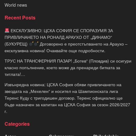
World news
Recent Posts
ЕКСКЛУЗИВНО: ЦСКА СОФИЯ СЕ СПОРАЗУМЯ ЗА
ПРИВЛИЧАНЕТО НА РОНАЛД АРАУХО ОТ „ДИНАМО“
(БУКУРЕЩ)
Договорено е преотстъпването на Араухо –
ексклузивна новина! Очаквайте още подробности.
ТРУС НА ТРАНСФЕРНИЯ ПАЗАР! „Ботев“ (Пловдив) си осигури
класно попълнение, което може да пренареди битката за
титлата!…
Извънредна новина: ЦСКА София обяви привличането на
звездата на „Мехелен“ и носител на Шампионската лига
Теренс Куду с тригодишен договор. Теренс официално ще
бъде назначен за капитан на ЦСКА София за сезон 2026/2027
г.
Categories