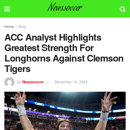
Newssoccer
Home
Blog
ACC Analyst Highlights
Greatest Strength For
Longhorns Against Clemson
Tigers
by
Newssoccer
December 13, 2024