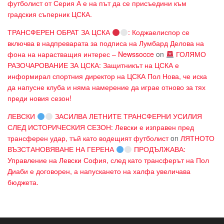
футболист от Серия А е на път да се присъедини към
градския съперник ЦСКА.
ТРАНСФЕРЕН ОБРАТ ЗА ЦСКА
: Коджаелиспор се
включва в надпреварата за подписа на Лумбард Делова на
фона на нарастващия интерес – Newssocce
on
ГОЛЯМО
РАЗОЧАРОВАНИЕ ЗА ЦСКА: Защитникът на ЦСКА е
информирал спортния директор на ЦСКА Пол Нова, че иска
да напусне клуба и няма намерение да играе отново за тях
преди новия сезон!
ЛЕВСКИ
ЗАСИЛВА ЛЕТНИТЕ ТРАНСФЕРНИ УСИЛИЯ
СЛЕД ИСТОРИЧЕСКИЯ СЕЗОН: Левски е изправен пред
трансферен удар, тъй като водещият футболист
on
ЛЯТНОТО
ВЪЗСТАНОВЯВАНЕ НА ГЕРЕНА
ПРОДЪЛЖАВА:
Управление на Левски София, след като трансферът на Пол
Диаби е договорен, а напускането на халфа увеличава
бюджета.