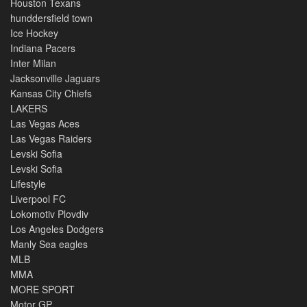
Houston Texans
hunddersfield town
Ice Hockey
Indiana Pacers
Inter Milan
Jacksonville Jaguars
Kansas City Chiefs
LAKERS
Las Vegas Aces
Las Vegas Raiders
Levski Sofia
Levski Sofia
Lifestyle
Liverpool FC
Lokomotiv Plovdiv
Los Angeles Dodgers
Manly Sea eagles
MLB
MMA
MORE SPORT
Motor GP