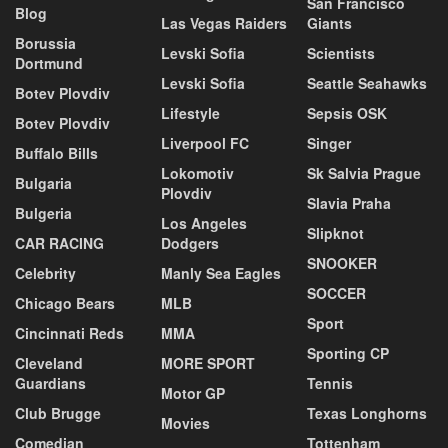
San Francisco
Blog
Las Vegas Raiders
Giants
Borussia
Levski Sofia
Scientists
Dortmund
Levski Sofia
Seattle Seahawks
Botev Plovdiv
Lifestyle
Sepsis OSK
Botev Plovdiv
Liverpool FC
Singer
Buffalo Bills
Lokomotiv
Sk Salvia Prague
Bulgaria
Plovdiv
Slavia Praha
Bulgeria
Los Angeles
Slipknot
CAR RACING
Dodgers
SNOOKER
Celebrity
Manly Sea Eagles
SOCCER
Chicago Bears
MLB
Sport
Cincinnati Reds
MMA
Sporting CP
Cleveland
MORE SPORT
Guardians
Tennis
Motor GP
Club Brugge
Texas Longhorns
Movies
Comedian
Tottenham