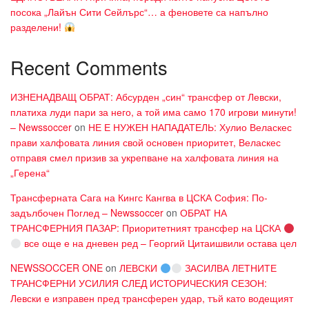
посока „Лайън Сити Сейлърс“… а феновете са напълно
разделени!
Recent Comments
ИЗНЕНАДВАЩ ОБРАТ: Абсурден „син“ трансфер от Левски,
платиха луди пари за него, а той има само 170 игрови минути!
– Newssoccer
on
НЕ Е НУЖЕН НАПАДАТЕЛЬ: Хулио Веласкес
прави халфовата линия свой основен приоритет, Веласкес
отправя смел призив за укрепване на халфовата линия на
„Герена“
Трансферната Сага на Кингс Кангва в ЦСКА София: По-
задълбочен Поглед – Newssoccer
on
ОБРАТ НА
ТРАНСФЕРНИЯ ПАЗАР: Приоритетният трансфер на ЦСКА
все още е на дневен ред – Георгий Цитаишвили остава цел
NEWSSOCCER ONE
on
ЛЕВСКИ
ЗАСИЛВА ЛЕТНИТЕ
ТРАНСФЕРНИ УСИЛИЯ СЛЕД ИСТОРИЧЕСКИЯ СЕЗОН:
Левски е изправен пред трансферен удар, тъй като водещият