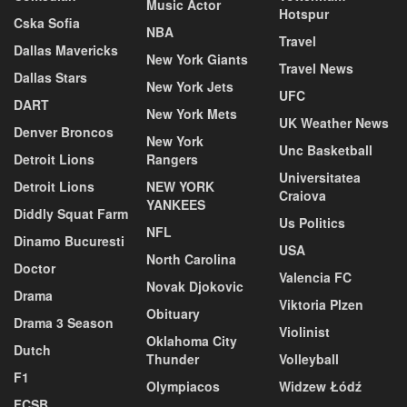
Music Actor
Hotspur
Cska Sofia
NBA
Travel
Dallas Mavericks
New York Giants
Travel News
Dallas Stars
New York Jets
UFC
DART
New York Mets
UK Weather News
Denver Broncos
New York
Unc Basketball
Detroit Lions
Rangers
Universitatea
Detroit Lions
NEW YORK
Craiova
YANKEES
Diddly Squat Farm
Us Politics
NFL
Dinamo Bucuresti
USA
North Carolina
Doctor
Valencia FC
Novak Djokovic
Drama
Viktoria Plzen
Obituary
Drama 3 Season
Violinist
Oklahoma City
Dutch
Thunder
Volleyball
F1
Olympiacos
Widzew Łódź
FCSB