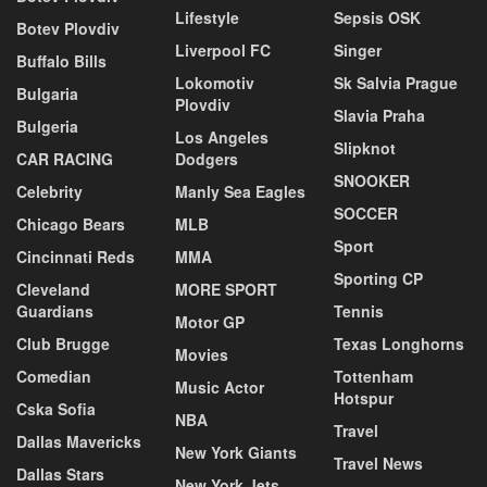
Lifestyle
Sepsis OSK
Botev Plovdiv
Liverpool FC
Singer
Buffalo Bills
Lokomotiv
Sk Salvia Prague
Bulgaria
Plovdiv
Slavia Praha
Bulgeria
Los Angeles
Slipknot
CAR RACING
Dodgers
SNOOKER
Celebrity
Manly Sea Eagles
SOCCER
Chicago Bears
MLB
Sport
Cincinnati Reds
MMA
Sporting CP
Cleveland
MORE SPORT
Guardians
Tennis
Motor GP
Club Brugge
Texas Longhorns
Movies
Comedian
Tottenham
Music Actor
Hotspur
Cska Sofia
NBA
Travel
Dallas Mavericks
New York Giants
Travel News
Dallas Stars
New York Jets