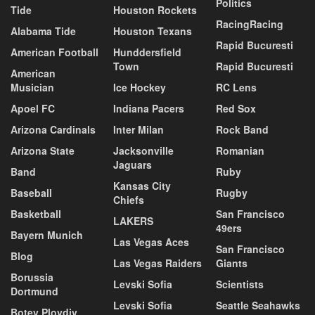
Politics
Tide
Houston Rockets
RacingRacing
Alabama Tide
Houston Texans
Rapid Bucuresti
American Football
Hunddersfield
Town
Rapid Bucuresti
American
Musician
Ice Hockey
RC Lens
Apoel FC
Indiana Pacers
Red Sox
Arizona Cardinals
Inter Milan
Rock Band
Arizona State
Jacksonville
Romanian
Jaguars
Band
Ruby
Kansas City
Baseball
Rugby
Chiefs
Basketball
San Francisco
LAKERS
49ers
Bayern Munich
Las Vegas Aces
San Francisco
Blog
Las Vegas Raiders
Giants
Borussia
Levski Sofia
Scientists
Dortmund
Levski Sofia
Seattle Seahawks
Botev Plovdiv