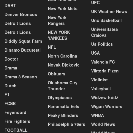
UFC
DART
New York Mets
UK Weather News
Denver Broncos
New York
Unc Basketball
Detroit Lions
Rangers
Universitatea
Detroit Lions
NEW YORK
Craiova
YANKEES
Diddly Squat Farm
Us Politics
NFL
Dinamo Bucuresti
USA
North Carolina
Doctor
Valencia FC
Novak Djokovic
Drama
Viktoria Plzen
Obituary
Drama 3 Season
Violinist
Oklahoma City
Dutch
Thunder
Volleyball
F1
Olympiacos
Widzew Łódź
FCSB
Parramatta Eels
Wigan Worriors
Feyenoord
Peaky Blinders
WNBA
Fire Fighters
Philadelphia 76ers
World News
FOOTBALL
World News