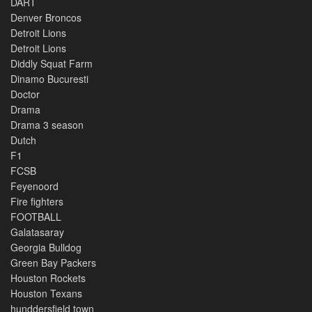
DART
Denver Broncos
Detroit Lions
Detroit Lions
Diddly Squat Farm
Dinamo Bucuresti
Doctor
Drama
Drama 3 season
Dutch
F1
FCSB
Feyenoord
Fire fighters
FOOTBALL
Galatasaray
Georgia Bulldog
Green Bay Packers
Houston Rockets
Houston Texans
hunddersfield town