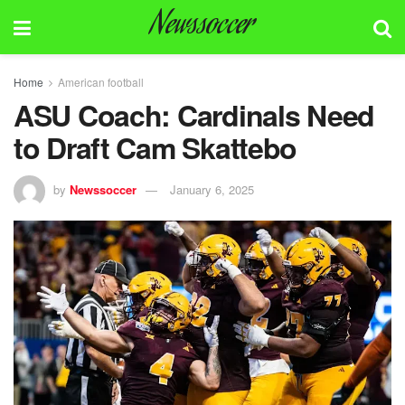
Newssoccer
Home
American football
ASU Coach: Cardinals Need
to Draft Cam Skattebo
by
Newssoccer
January 6, 2025