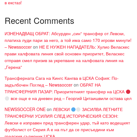
в екстаз!
Recent Comments
ИЗНЕНАДВАЩ ОБРАТ: Абсурден „син“ трансфер от Левски,
платиха луди пари за него, а той има само 170 игрови минути!
– Newssoccer
on
НЕ Е НУЖЕН НАПАДАТЕЛЬ: Хулио Веласкес
прави халфовата линия свой основен приоритет, Веласкес
отправя смел призив за укрепване на халфовата линия на
„Герена“
Трансферната Сага на Кингс Кангва в ЦСКА София: По-
задълбочен Поглед – Newssoccer
on
ОБРАТ НА
ТРАНСФЕРНИЯ ПАЗАР: Приоритетният трансфер на ЦСКА
все още е на дневен ред – Георгий Цитаишвили остава цел
NEWSSOCCER ONE
on
ЛЕВСКИ
ЗАСИЛВА ЛЕТНИТЕ
ТРАНСФЕРНИ УСИЛИЯ СЛЕД ИСТОРИЧЕСКИЯ СЕЗОН:
Левски е изправен пред трансферен удар, тъй като водещият
футболист от Серия А е на път да се присъедини към
градския съперник ЦСКА.