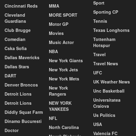
Sport
Cincinnati Reds
MMA
Sporting CP
Cleveland
MORE SPORT
Guardians
Tennis
Motor GP
Club Brugge
Texas Longhorns
Movies
Comedian
Tottenham
Music Actor
Hotspur
Cska Sofia
NBA
Travel
Dallas Mavericks
New York Giants
Travel News
Dallas Stars
New York Jets
UFC
DART
New York Mets
UK Weather News
Denver Broncos
New York
Unc Basketball
Detroit Lions
Rangers
Universitatea
Detroit Lions
NEW YORK
Craiova
YANKEES
Diddly Squat Farm
Us Politics
NFL
Dinamo Bucuresti
USA
North Carolina
Doctor
Valencia FC