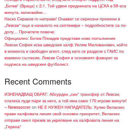
„Ботев“ (Враца) с 2:1. Той удвои преднината на ЦСКА в 58-ата
минута, записвайки…
Наско Сираков го направи! Очакват се сериозни промени в
„Левски“ още в началото на септември – подробностите са по-
долу… Прочетете повече:
Официално: Ботев Пловдив представи ново попълнение
Левски София иска шведския халф Уилям Милованович, който
в момента е свободен агент, след като се раздели с ГАИС по
взаимно съгласие. Левски София е основният фаворит за
подписа на шведския футболист.
Recent Comments
ИЗНЕНАДВАЩ ОБРАТ: Абсурден „син“ трансфер от Левски,
платиха луди пари за него, а той има само 170 игрови минути!
– Newssoccer
on
НЕ Е НУЖЕН НАПАДАТЕЛЬ: Хулио Веласкес
прави халфовата линия свой основен приоритет, Веласкес
отправя смел призив за укрепване на халфовата линия на
„Герена“