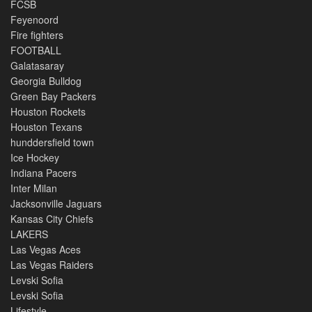
FCSB
Feyenoord
Fire fighters
FOOTBALL
Galatasaray
Georgia Bulldog
Green Bay Packers
Houston Rockets
Houston Texans
hunddersfield town
Ice Hockey
Indiana Pacers
Inter Milan
Jacksonville Jaguars
Kansas City Chiefs
LAKERS
Las Vegas Aces
Las Vegas Raiders
Levski Sofia
Levski Sofia
Lifestyle