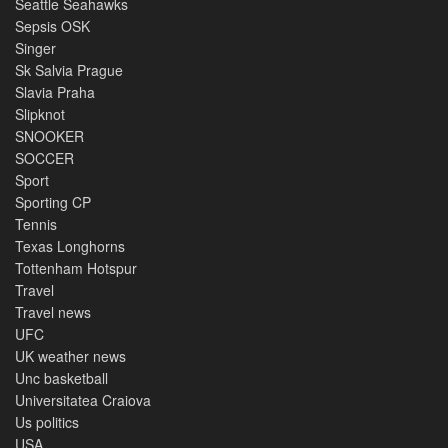
Seattle Seahawks
Sepsis OSK
Singer
Sk Salvia Prague
Slavia Praha
Slipknot
SNOOKER
SOCCER
Sport
Sporting CP
Tennis
Texas Longhorns
Tottenham Hotspur
Travel
Travel news
UFC
UK weather news
Unc basketball
Universitatea Craiova
Us politics
USA