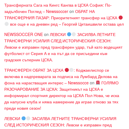
Трансферната Сага на Кингс Кангва в ЦСКА София: По-
задълбочен Поглед – Newssoccer
on
ОБРАТ НА
ТРАНСФЕРНИЯ ПАЗАР: Приоритетният трансфер на ЦСКА
все още е на дневен ред – Георгий Цитаишвили остава цел
NEWSSOCCER ONE
on
ЛЕВСКИ
ЗАСИЛВА ЛЕТНИТЕ
ТРАНСФЕРНИ УСИЛИЯ СЛЕД ИСТОРИЧЕСКИЯ СЕЗОН:
Левски е изправен пред трансферен удар, тъй като водещият
футболист от Серия А е на път да се присъедини към
градския съперник ЦСКА.
ТРАНСФЕРЕН ОБРАТ ЗА ЦСКА
: Коджаелиспор се
включва в надпреварата за подписа на Лумбард Делова на
фона на нарастващия интерес – Newssocce
on
ГОЛЯМО
РАЗОЧАРОВАНИЕ ЗА ЦСКА: Защитникът на ЦСКА е
информирал спортния директор на ЦСКА Пол Нова, че иска
да напусне клуба и няма намерение да играе отново за тях
преди новия сезон!
ЛЕВСКИ
ЗАСИЛВА ЛЕТНИТЕ ТРАНСФЕРНИ УСИЛИЯ
СЛЕД ИСТОРИЧЕСКИЯ СЕЗОН: Левски е изправен пред