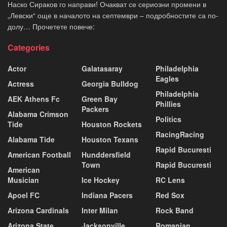
Наско Сираков го направи! Очакват се сериозни промени в
„Левски“ още в началото на септември – подробностите са по-
долу… Прочетете повече:
Categories
Actor
Galatasaray
Philadelphia
Eagles
Actress
Georgia Bulldog
Philadelphia
AEK Athens Fc
Green Bay
Phillies
Packers
Alabama Crimson
Politics
Tide
Houston Rockets
RacingRacing
Alabama Tide
Houston Texans
Rapid Bucuresti
American Football
Hunddersfield
Town
Rapid Bucuresti
American
Musician
Ice Hockey
RC Lens
Apoel FC
Indiana Pacers
Red Sox
Arizona Cardinals
Inter Milan
Rock Band
Arizona State
Jacksonville
Romanian