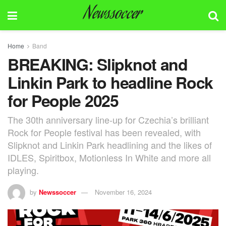
Newssoccer
Home
Band
BREAKING: Slipknot and
Linkin Park to headline Rock
for People 2025
The 30th anniversary line-up for Czechia’s brilliant
Rock for People festival has been revealed, with
Slipknot and Linkin Park headlining and the likes of
IDLES, Spiritbox, Motionless In White and more all
playing.
by
Newssoccer
November 16, 2024