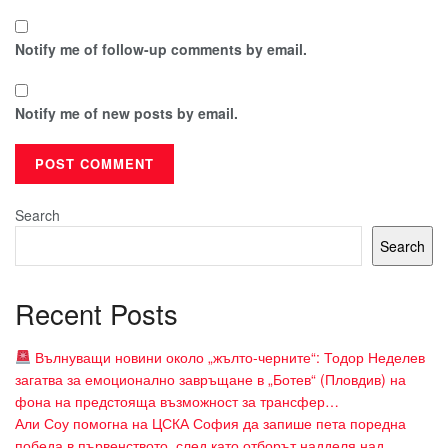
Notify me of follow-up comments by email.
Notify me of new posts by email.
Search
Search
Recent Posts
Вълнуващи новини около „жълто-черните“: Тодор Неделев
загатва за емоционално завръщане в „Ботев“ (Пловдив) на
фона на предстояща възможност за трансфер…
Али Соу помогна на ЦСКА София да запише пета поредна
победа в първенството, след като отборът надделя над