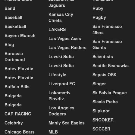
Jaguars
Band
Ruby
Kansas City
Baseball
Rugby
Chiefs
Basketball
San Francisco
LAKERS
49ers
Bayern Munich
Las Vegas Aces
San Francisco
Blog
Las Vegas Raiders
Giants
Borussia
Levski Sofia
Scientists
Dortmund
Levski Sofia
Seattle Seahawks
Botev Plovdiv
Lifestyle
Sepsis OSK
Botev Plovdiv
Liverpool FC
Singer
Buffalo Bills
Lokomotiv
Sk Salvia Prague
Bulgaria
Plovdiv
Slavia Praha
Bulgeria
Los Angeles
Slipknot
CAR RACING
Dodgers
SNOOKER
Celebrity
Manly Sea Eagles
SOCCER
Chicago Bears
MLB