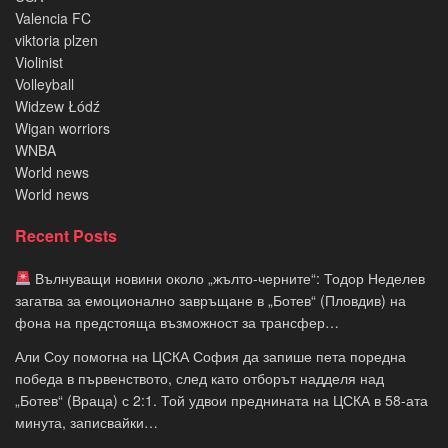
Valencia FC
viktoria plzen
Violinist
Volleyball
Widzew Łódź
Wigan worriors
WNBA
World news
World news
Recent Posts
Вълнуващи новини около „жълто-черните“: Тодор Неделев
загатва за емоционално завръщане в „Ботев“ (Пловдив) на
фона на предстояща възможност за трансфер…
Али Соу помогна на ЦСКА София да запише пета поредна
победа в първенството, след като отборът надделя над
„Ботев“ (Враца) с 2:1. Той удвои преднината на ЦСКА в 58-ата
минута, записвайки…