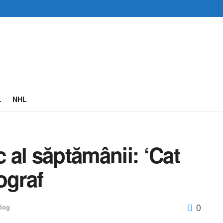
L
NHL
al săptămânii: ‘Cat
ograf
0
log