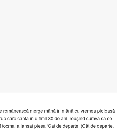
ie românească merge mână în mână cu vremea ploioasă
up care cântă în ultimii 30 de ani, reușind cumva să se
 tocmai a lansat piesa ‘Cat de departe’ (Cât de departe,