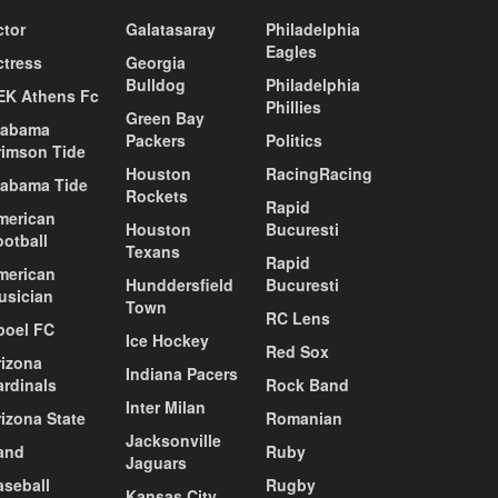
ctor
Galatasaray
Philadelphia
Eagles
ctress
Georgia
Bulldog
Philadelphia
EK Athens Fc
Phillies
Green Bay
labama
Packers
Politics
rimson Tide
Houston
RacingRacing
labama Tide
Rockets
Rapid
merican
Houston
Bucuresti
ootball
Texans
Rapid
merican
Hunddersfield
Bucuresti
usician
Town
RC Lens
poel FC
Ice Hockey
Red Sox
rizona
Indiana Pacers
ardinals
Rock Band
Inter Milan
izona State
Romanian
Jacksonville
and
Ruby
Jaguars
aseball
Rugby
Kansas City