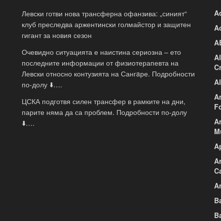
A
Левски готви нова трансферна офанзива: „синият“
клуб преследва аржентински голмайстор и защитен
A
гигант за новия сезон
A
Очевидно ситуацията е наистина сериозна – ето
A
последните информации от физиотерапевта на
C
Левски относно контузията на Сангaре. Подробности
A
по-долу ⬇️….
A
ЦСКА подготвя силен трансфер в рамките на дни,
F
парите няма да са проблем. Подробности по-долу
A
⬇️….
M
A
A
C
Ar
B
B