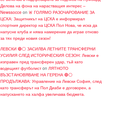
Делова на фона на нарастващия интерес –
Newssocce
on
🚨 ГОЛЯМО РАЗОЧАРОВАНИЕ ЗА
ЦСКА: Защитникът на ЦСКА е информирал
спортния директор на ЦСКА Пол Нова, че иска да
напусне клуба и няма намерение да играе отново
за тях преди новия сезон!
ЛЕВСКИ 🔵⚪ ЗАСИЛВА ЛЕТНИТЕ ТРАНСФЕРНИ
УСИЛИЯ СЛЕД ИСТОРИЧЕСКИЯ СЕЗОН: Левски е
изправен пред трансферен удар, тъй като
водещият футболист
on
ЛЯТНОТО
ВЪЗСТАНОВЯВАНЕ НА ГЕРЕНА 🔵⚪
ПРОДЪЛЖАВА: Управление на Левски София, след
като трансферът на Пол Диаби е договорен, а
напускането на халфа увеличава бюджета.