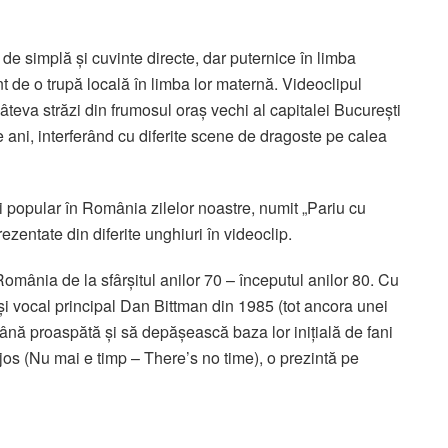
de simplă și cuvinte directe, dar puternice în limba
t de o trupă locală în limba lor maternă. Videoclipul
 câteva străzi din frumosul oraș vechi al capitalei București
 de ani, interferând cu diferite scene de dragoste pe calea
ți popular în România zilelor noastre, numit „Pariu cu
ezentate din diferite unghiuri în videoclip.
România de la sfârșitul anilor 70 – începutul anilor 80. Cu
ași vocal principal Dan Bittman din 1985 (tot ancora unei
ână proaspătă și să depășească baza lor inițială de fani
jos (Nu mai e timp – There’s no time), o prezintă pe