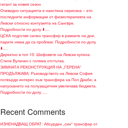
гигант за новия сезон
Очевидно ситуацията е наистина сериозна – ето
последните информации от физиотерапевта на
Левски относно контузията на Сангaре.
Подробности по-долу ⬇️….
ЦСКА подготвя силен трансфер в рамките на дни,
парите няма да са проблем. Подробности по-долу
⬇️….
Директно в топ 10: Шефовете на Левски купиха
Степе Вуличич с голяма отстъпка.
ЗИМНАТА РЕКОНСТРУКЦИЯ НА „ГЕРЕНА“
ПРОДЪЛЖАВА: Ръководството на Левски София
потвърди интерес към трансфера на Пол Диаби, а
напускането на полузащитник увеличава бюджета.
Подробности по-долу ….
Recent Comments
ИЗНЕНАДВАЩ ОБРАТ: Абсурден „син“ трансфер от