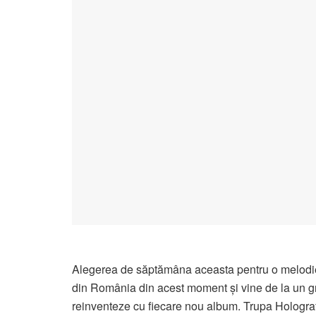
Alegerea de săptămâna aceasta pentru o melod
din România din acest moment și vine de la un gr
reinventeze cu fiecare nou album. Trupa Holograf