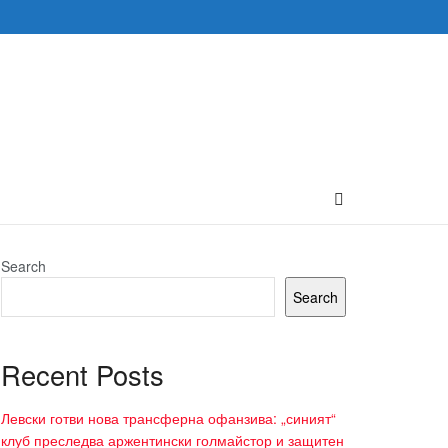
Search
Search
Recent Posts
Левски готви нова трансферна офанзива: „синият“
клуб преследва аржентински голмайстор и защитен