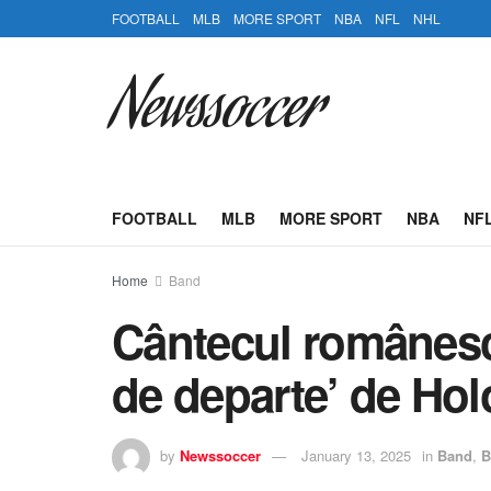
FOOTBALL
MLB
MORE SPORT
NBA
NFL
NHL
Newssoccer
FOOTBALL
MLB
MORE SPORT
NBA
NF
Home
Band
Cântecul românesc 
de departe’ de Hol
by
Newssoccer
January 13, 2025
in
Band
,
B