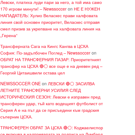
Левски, платиха луди пари за него, а той има само
170 игрови минути! – Newssoccer
on
НЕ Е НУЖЕН
НАПАДАТЕЛЬ: Хулио Веласкес прави халфовата
линия свой основен приоритет, Веласкес отправя
смел призив за укрепване на халфовата линия на
„Герена“
Трансферната Сага на Кингс Кангва в ЦСКА
София: По-задълбочен Поглед – Newssoccer
on
ОБРАТ НА ТРАНСФЕРНИЯ ПАЗАР: Приоритетният
трансфер на ЦСКА 🔴⚪ все още е на дневен ред –
Георгий Цитаишвили остава цел
NEWSSOCCER ONE
on
ЛЕВСКИ 🔵⚪ ЗАСИЛВА
ЛЕТНИТЕ ТРАНСФЕРНИ УСИЛИЯ СЛЕД
ИСТОРИЧЕСКИЯ СЕЗОН: Левски е изправен пред
трансферен удар, тъй като водещият футболист от
Серия А е на път да се присъедини към градския
съперник ЦСКА.
ТРАНСФЕРЕН ОБРАТ ЗА ЦСКА 🔴⚪: Коджаелиспор
се включва в надпреварата за подписа на Лумбард