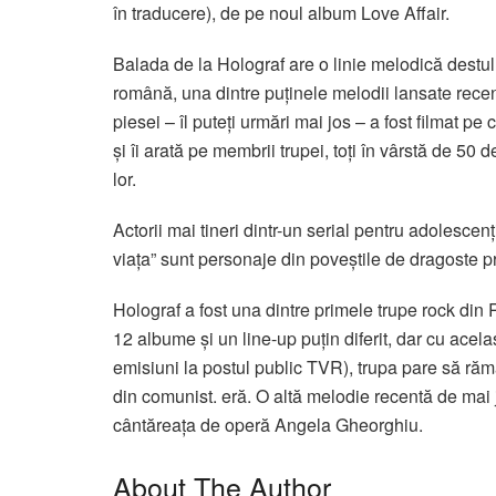
în traducere), de pe noul album Love Affair.
Balada de la Holograf are o linie melodică destul 
română, una dintre puținele melodii lansate recen
piesei – îl puteți urmări mai jos – a fost filmat pe
și îi arată pe membrii trupei, toți în vârstă de 50
lor.
Actorii mai tineri dintr-un serial pentru adolescen
viața” sunt personaje din poveștile de dragoste pr
Holograf a fost una dintre primele trupe rock din 
12 albume și un line-up puțin diferit, dar cu acel
emisiuni la postul public TVR), trupa pare să răm
din comunist. eră. O altă melodie recentă de mai 
cântăreața de operă Angela Gheorghiu.
About The Author