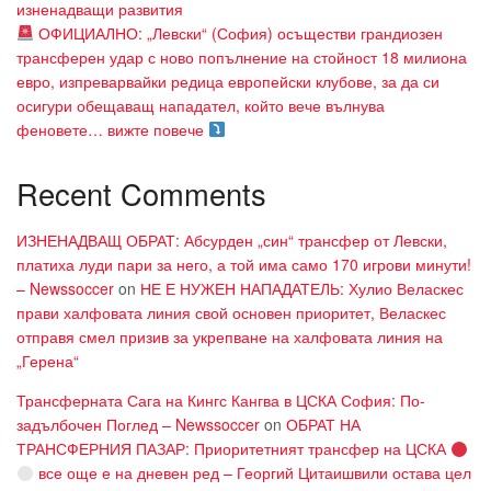
изненадващи развития
ОФИЦИАЛНО: „Левски“ (София) осъществи грандиозен
трансферен удар с ново попълнение на стойност 18 милиона
евро, изпреварвайки редица европейски клубове, за да си
осигури обещаващ нападател, който вече вълнува
феновете… вижте повече
Recent Comments
ИЗНЕНАДВАЩ ОБРАТ: Абсурден „син“ трансфер от Левски,
платиха луди пари за него, а той има само 170 игрови минути!
– Newssoccer
on
НЕ Е НУЖЕН НАПАДАТЕЛЬ: Хулио Веласкес
прави халфовата линия свой основен приоритет, Веласкес
отправя смел призив за укрепване на халфовата линия на
„Герена“
Трансферната Сага на Кингс Кангва в ЦСКА София: По-
задълбочен Поглед – Newssoccer
on
ОБРАТ НА
ТРАНСФЕРНИЯ ПАЗАР: Приоритетният трансфер на ЦСКА
все още е на дневен ред – Георгий Цитаишвили остава цел