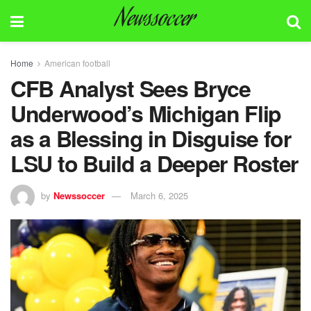
Newssoccer
Home
American football
CFB Analyst Sees Bryce
Underwood’s Michigan Flip
as a Blessing in Disguise for
LSU to Build a Deeper Roster
by
Newssoccer
March 6, 2025