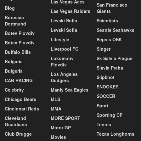
Las Vegas Aces
San Francisco
Blog
Las Vegas Raiders
Giants
Borussia
Levski Sofia
Scientists
Dortmund
Levski Sofia
Seattle Seahawks
Botev Plovdiv
Lifestyle
Sepsis OSK
Botev Plovdiv
Liverpool FC
Singer
Buffalo Bills
Lokomotiv
Sk Salvia Prague
Bulgaria
Plovdiv
Slavia Praha
Bulgeria
Los Angeles
Slipknot
CAR RACING
Dodgers
SNOOKER
Celebrity
Manly Sea Eagles
SOCCER
Chicago Bears
MLB
Sport
Cincinnati Reds
MMA
Sporting CP
Cleveland
MORE SPORT
Guardians
Tennis
Motor GP
Club Brugge
Texas Longhorns
Movies