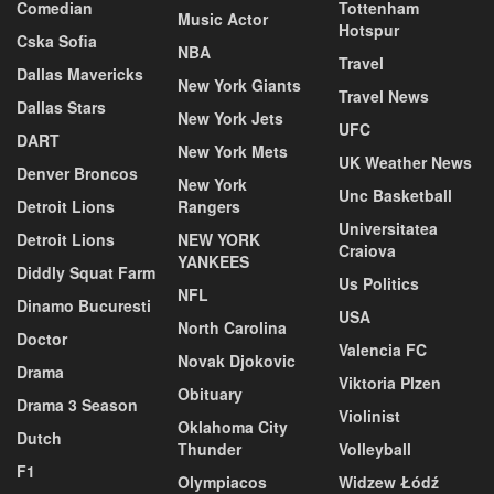
Comedian
Tottenham
Music Actor
Hotspur
Cska Sofia
NBA
Travel
Dallas Mavericks
New York Giants
Travel News
Dallas Stars
New York Jets
UFC
DART
New York Mets
UK Weather News
Denver Broncos
New York
Unc Basketball
Detroit Lions
Rangers
Universitatea
Detroit Lions
NEW YORK
Craiova
YANKEES
Diddly Squat Farm
Us Politics
NFL
Dinamo Bucuresti
USA
North Carolina
Doctor
Valencia FC
Novak Djokovic
Drama
Viktoria Plzen
Obituary
Drama 3 Season
Violinist
Oklahoma City
Dutch
Thunder
Volleyball
F1
Olympiacos
Widzew Łódź