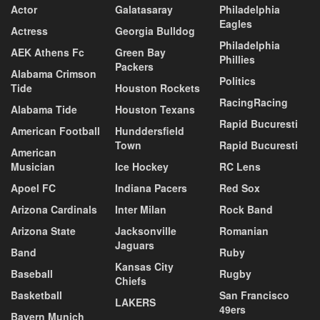
Actor
Galatasaray
Philadelphia
Eagles
Actress
Georgia Bulldog
Philadelphia
AEK Athens Fc
Green Bay
Phillies
Packers
Alabama Crimson
Politics
Tide
Houston Rockets
RacingRacing
Alabama Tide
Houston Texans
Rapid Bucuresti
American Football
Hunddersfield
Town
Rapid Bucuresti
American
Musician
Ice Hockey
RC Lens
Apoel FC
Indiana Pacers
Red Sox
Arizona Cardinals
Inter Milan
Rock Band
Arizona State
Jacksonville
Romanian
Jaguars
Band
Ruby
Kansas City
Baseball
Rugby
Chiefs
Basketball
San Francisco
LAKERS
49ers
Bayern Munich