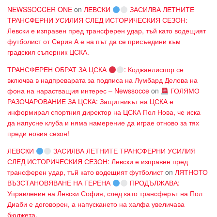
NEWSSOCCER ONE
on
ЛЕВСКИ
ЗАСИЛВА ЛЕТНИТЕ
ТРАНСФЕРНИ УСИЛИЯ СЛЕД ИСТОРИЧЕСКИЯ СЕЗОН:
Левски е изправен пред трансферен удар, тъй като водещият
футболист от Серия А е на път да се присъедини към
градския съперник ЦСКА.
ТРАНСФЕРЕН ОБРАТ ЗА ЦСКА
: Коджаелиспор се
включва в надпреварата за подписа на Лумбард Делова на
фона на нарастващия интерес – Newssocce
on
ГОЛЯМО
РАЗОЧАРОВАНИЕ ЗА ЦСКА: Защитникът на ЦСКА е
информирал спортния директор на ЦСКА Пол Нова, че иска
да напусне клуба и няма намерение да играе отново за тях
преди новия сезон!
ЛЕВСКИ
ЗАСИЛВА ЛЕТНИТЕ ТРАНСФЕРНИ УСИЛИЯ
СЛЕД ИСТОРИЧЕСКИЯ СЕЗОН: Левски е изправен пред
трансферен удар, тъй като водещият футболист
on
ЛЯТНОТО
ВЪЗСТАНОВЯВАНЕ НА ГЕРЕНА
ПРОДЪЛЖАВА:
Управление на Левски София, след като трансферът на Пол
Диаби е договорен, а напускането на халфа увеличава
бюджета.