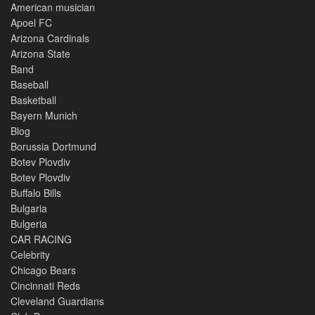
American musician
Apoel FC
Arizona Cardinals
Arizona State
Band
Baseball
Basketball
Bayern Munich
Blog
Borussia Dortmund
Botev Plovdiv
Botev Plovdiv
Buffalo Bills
Bulgaria
Bulgeria
CAR RACING
Celebrity
Chicago Bears
Cincinnati Reds
Cleveland Guardians