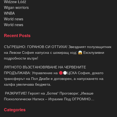
Widzew Łódź
Wigan worriors
WNBA
World news
World news
Recent Posts
СЪГРЕШНО: ГОРАНОВ СИ ОТТИХА! Звездният полузащитник
на Левски София напусна с шокиращ ход:
Ексклузивни
подробности вътре!
ЛЯТНОТО ВЪЗСТАНОВЯВАНЕ НА ЧЕРВЕНИТЕ
ПРОДЪЛЖАВА: Управление на
ЦСКА София, докато
трансферът на Пол Диаби е договорен, а напускането на
халфа увеличава бюджета.
​ РАЗКРИТИЕ! Героят на „Ботев“ Проговори: „Имаше
Психологически Натиск – Играхме Под ОГРОМНО…
Categories