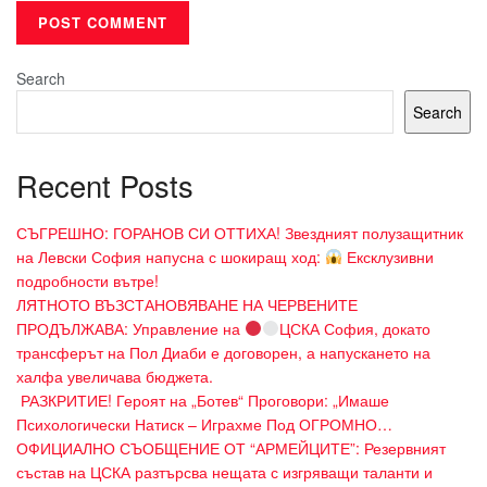
Search
Search
Recent Posts
СЪГРЕШНО: ГОРАНОВ СИ ОТТИХА! Звездният полузащитник
на Левски София напусна с шокиращ ход:
Ексклузивни
подробности вътре!
ЛЯТНОТО ВЪЗСТАНОВЯВАНЕ НА ЧЕРВЕНИТЕ
ПРОДЪЛЖАВА: Управление на
ЦСКА София, докато
трансферът на Пол Диаби е договорен, а напускането на
халфа увеличава бюджета.
​ РАЗКРИТИЕ! Героят на „Ботев“ Проговори: „Имаше
Психологически Натиск – Играхме Под ОГРОМНО…
ОФИЦИАЛНО СЪОБЩЕНИЕ ОТ “АРМЕЙЦИТЕ”: Резервният
състав на ЦСКА разтърсва нещата с изгряващи таланти и