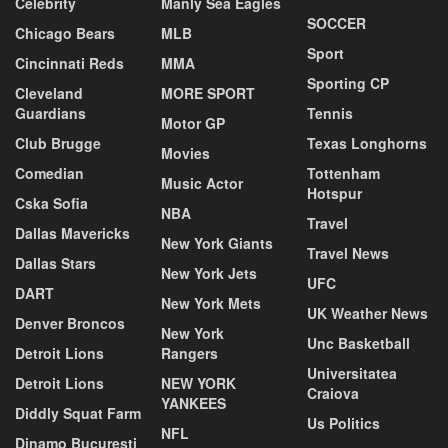
Celebrity
Manly Sea Eagles
SOCCER
Chicago Bears
MLB
Sport
Cincinnati Reds
MMA
Sporting CP
Cleveland
MORE SPORT
Guardians
Tennis
Motor GP
Club Brugge
Texas Longhorns
Movies
Comedian
Tottenham
Music Actor
Hotspur
Cska Sofia
NBA
Travel
Dallas Mavericks
New York Giants
Travel News
Dallas Stars
New York Jets
UFC
DART
New York Mets
UK Weather News
Denver Broncos
New York
Unc Basketball
Detroit Lions
Rangers
Universitatea
Detroit Lions
NEW YORK
Craiova
YANKEES
Diddly Squat Farm
Us Politics
NFL
Dinamo Bucuresti