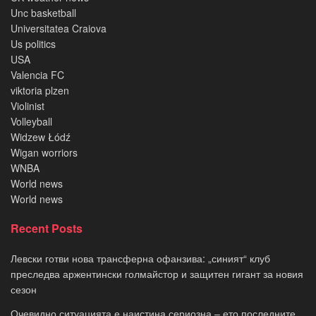
Unc basketball
Universitatea Craiova
Us politics
USA
Valencia FC
viktoria plzen
Violinist
Volleyball
Widzew Łódź
Wigan worriors
WNBA
World news
World news
Recent Posts
Левски готви нова трансферна офанзива: „синият“ клуб
преследва аржентински голмайстор и защитен гигант за новия
сезон
Очевидно ситуацията е наистина сериозна – ето последните