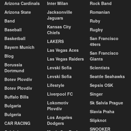
Arizona Cardinals
Inter Milan
Rock Band
Arizona State
Jacksonville
Romanian
Jaguars
Band
Ruby
Kansas City
Baseball
Rugby
Chiefs
Basketball
San Francisco
LAKERS
49ers
Bayern Munich
Las Vegas Aces
San Francisco
Blog
Las Vegas Raiders
Giants
Borussia
Levski Sofia
Scientists
Dortmund
Levski Sofia
Seattle Seahawks
Botev Plovdiv
Lifestyle
Sepsis OSK
Botev Plovdiv
Liverpool FC
Singer
Buffalo Bills
Lokomotiv
Sk Salvia Prague
Bulgaria
Plovdiv
Slavia Praha
Bulgeria
Los Angeles
Slipknot
CAR RACING
Dodgers
SNOOKER