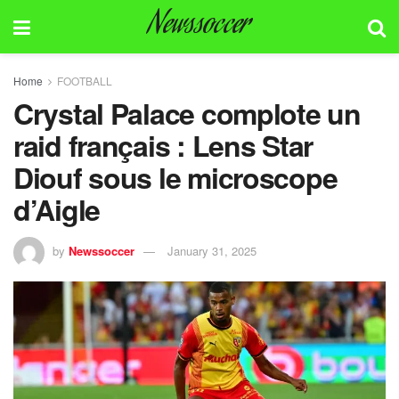
Newssoccer
Home
FOOTBALL
Crystal Palace complote un
raid français : Lens Star
Diouf sous le microscope
d’Aigle
by
Newssoccer
January 31, 2025