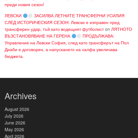
преди новия сезон!
ЛЕВСКИ
ЗАСИЛВА ЛЕТНИТЕ ТРАНСФЕРНИ УСИЛИЯ
СЛЕД ИСТОРИЧЕСКИЯ СЕЗОН: Левски е изправен пред
трансферен удар, тъй като водещият футболист
on
ЛЯТНОТО
ВЪЗСТАНОВЯВАНЕ НА ГЕРЕНА
ПРОДЪЛЖАВА:
Управление на Левски София, след като трансферът на Пол
Диаби е договорен, а напускането на халфа увеличава
бюджета.
Archives
August 2026
July 2026
June 2026
May 2026
April 2026