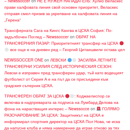
– Newssoccer
on
НЕ Е НУЖЕН НАПАДАТЕЛЬ: Хулио Веласкес
прави халфовата линия свой основен приоритет, Веласкес
отправя смел призив за укрепване на халфовата линия на
„Герена“
Трансферната Сага на Кингс Кангва в ЦСКА София: По-
задълбочен Поглед – Newssoccer
on
ОБРАТ НА
ТРАНСФЕРНИЯ ПАЗАР: Приоритетният трансфер на ЦСКА
все още е на дневен ред – Георгий Цитаишвили остава цел
NEWSSOCCER ONE
on
ЛЕВСКИ
ЗАСИЛВА ЛЕТНИТЕ
ТРАНСФЕРНИ УСИЛИЯ СЛЕД ИСТОРИЧЕСКИЯ СЕЗОН:
Левски е изправен пред трансферен удар, тъй като водещият
футболист от Серия А е на път да се присъедини към
градския съперник ЦСКА.
ТРАНСФЕРЕН ОБРАТ ЗА ЦСКА
: Коджаелиспор се
включва в надпреварата за подписа на Лумбард Делова на
фона на нарастващия интерес – Newssocce
on
ГОЛЯМО
РАЗОЧАРОВАНИЕ ЗА ЦСКА: Защитникът на ЦСКА е
информирал спортния директор на ЦСКА Пол Нова, че иска
да напусне клуба и няма намерение да играе отново за тях