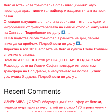
Левски готви нова трансферна офанзива: „синият“ клуб
преследва аржентински голмайстор и защитен гигант за новия
сезон
Очевидно ситуацията е наистина сериозна – ето последните
информации от физиотерапевта на Левски относно контузията
на Сангaре. Подробности по-долу
….
ЦСКА подготвя силен трансфер в рамките на дни, парите
няма да са проблем. Подробности по-долу
….
Директно в топ 10: Шефовете на Левски купиха Степе Вуличич
с голяма отстъпка.
ЗИМНАТА РЕКОНСТРУКЦИЯ НА „ГЕРЕНА“ ПРОДЪЛЖАВА:
Ръководството на Левски София потвърди интерес към
трансфера на Пол Диаби, а напускането на полузащитник
увеличава бюджета. Подробности по-долу ….
Recent Comments
ИЗНЕНАДВАЩ ОБРАТ: Абсурден „син“ трансфер от Левски,
платиха луди пари за него, а той има само 170 игрови минути!