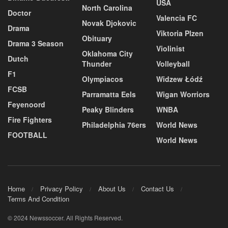
USA
North Carolina
Doctor
Valencia FC
Novak Djokovic
Drama
Viktoria Plzen
Obituary
Drama 3 Season
Violinist
Oklahoma City
Dutch
Thunder
Volleyball
F1
Olympiacos
Widzew Łódź
FCSB
Parramatta Eels
Wigan Worriors
Feyenoord
Peaky Blinders
WNBA
Fire Fighters
Philadelphia 76ers
World News
FOOTBALL
World News
Home
Privacy Policy
About Us
Contact Us
Terms And Condition
© 2024 Newssoccer. All Rights Reserved.