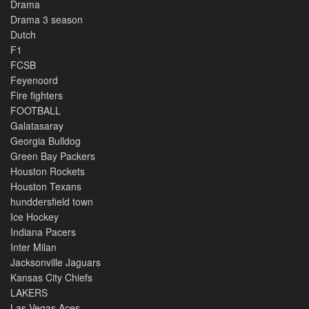
Drama
Drama 3 season
Dutch
F1
FCSB
Feyenoord
Fire fighters
FOOTBALL
Galatasaray
Georgia Bulldog
Green Bay Packers
Houston Rockets
Houston Texans
hunddersfield town
Ice Hockey
Indiana Pacers
Inter Milan
Jacksonville Jaguars
Kansas City Chiefs
LAKERS
Las Vegas Aces