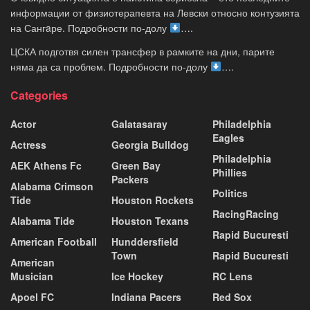
информации от физиотерапевта на Левски относно контузията
на Сангaре. Подробности по-долу
….
ЦСКА подготвя силен трансфер в рамките на дни, парите
няма да са проблем. Подробности по-долу
….
Categories
Actor
Galatasaray
Philadelphia
Eagles
Actress
Georgia Bulldog
Philadelphia
AEK Athens Fc
Green Bay
Phillies
Packers
Alabama Crimson
Politics
Tide
Houston Rockets
RacingRacing
Alabama Tide
Houston Texans
Rapid Bucuresti
American Football
Hunddersfield
Town
Rapid Bucuresti
American
Musician
Ice Hockey
RC Lens
Apoel FC
Indiana Pacers
Red Sox