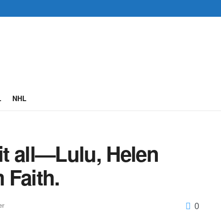
L
NHL
t all—Lulu, Helen
 Faith.
0
er