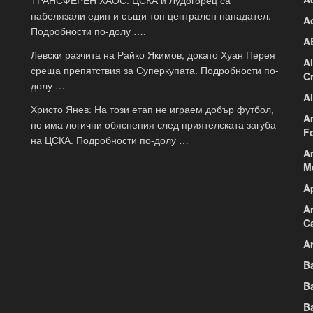
ТРАНСФЕРЕН ХАОС: ЦСКА и Лудогорец са
набелязали един и същи топ централен нападател.
A
Подробности по-долу ….
A
Левски разчита на Райко Якимов, докато Хуан Перея
A
среща препятствия за Суперкупата. Подробности по-
C
долу …
A
Христо Янев: На този етап не играем добър футбол,
A
но има логични обяснения след приятелската загуба
F
на ЦСКА. Подробности по-долу …
A
M
A
A
C
Ar
B
B
B