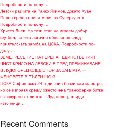
Подробности по-долу ….
Левски разчита на Райко Якимов, докато Хуан
Перея среща препятствия за Суперкупата.
Подробности по-долу …
Христо Янев: На този етап не играем добър
футбол, но има логични обяснения след
приятелската загуба на ЦСКА. Подробности по-
долу …
ЗЕМЕТРЕСЕНИЕ НА ГЕРЕНА! ЕДИНСТВЕНИЯТ
ЧИСТ КРИЛО НА ЛЕВСКИ Е ПРЕД ПРЕМИНАВАНЕ
В ЛУДОГОРЕЦ СЛЕД СПОР ЗА ЗАПЛАТА —
ФЕНОВЕТЕ В ПЪЛЕН ШОК!
ЦСКА София иска 24-годишния бразилски маестро,
но се изправя срещу ожесточена трансферна битка
с конкурент от лигата – Лудогорец, твърдят
източници….
Recent Comments