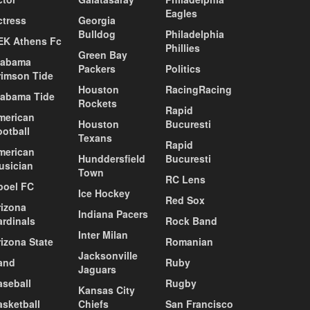
Eagles
ctress
Georgia
Bulldog
Philadelphia
EK Athens Fc
Phillies
Green Bay
labama
Packers
Politics
rimson Tide
Houston
RacingRacing
labama Tide
Rockets
Rapid
merican
Houston
Bucuresti
ootball
Texans
Rapid
merican
Hunddersfield
Bucuresti
usician
Town
RC Lens
poel FC
Ice Hockey
Red Sox
rizona
Indiana Pacers
ardinals
Rock Band
Inter Milan
izona State
Romanian
Jacksonville
and
Ruby
Jaguars
aseball
Rugby
Kansas City
asketball
Chiefs
San Francisco