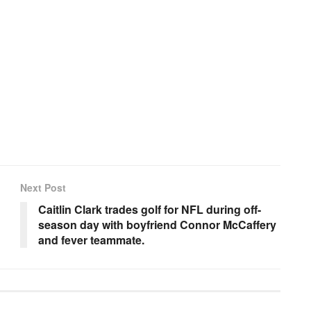
Next Post
Caitlin Clark trades golf for NFL during off-
season day with boyfriend Connor McCaffery
and fever teammate.