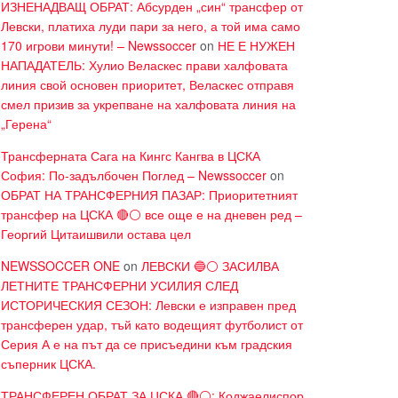
ИЗНЕНАДВАЩ ОБРАТ: Абсурден „син“ трансфер от
Левски, платиха луди пари за него, а той има само
170 игрови минути! – Newssoccer
on
НЕ Е НУЖЕН
НАПАДАТЕЛЬ: Хулио Веласкес прави халфовата
линия свой основен приоритет, Веласкес отправя
смел призив за укрепване на халфовата линия на
„Герена“
Трансферната Сага на Кингс Кангва в ЦСКА
София: По-задълбочен Поглед – Newssoccer
on
ОБРАТ НА ТРАНСФЕРНИЯ ПАЗАР: Приоритетният
трансфер на ЦСКА 🔴⚪ все още е на дневен ред –
Георгий Цитаишвили остава цел
NEWSSOCCER ONE
on
ЛЕВСКИ 🔵⚪ ЗАСИЛВА
ЛЕТНИТЕ ТРАНСФЕРНИ УСИЛИЯ СЛЕД
ИСТОРИЧЕСКИЯ СЕЗОН: Левски е изправен пред
трансферен удар, тъй като водещият футболист от
Серия А е на път да се присъедини към градския
съперник ЦСКА.
ТРАНСФЕРЕН ОБРАТ ЗА ЦСКА 🔴⚪: Коджаелиспор