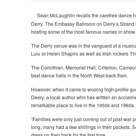
Sean McLaughlin recalls the carefree dance ha
Derry. The Embassy Ballroom on Derry’s Strand R
hosting some of the most famous names in show
The Derry venue was in the vanguard of a musica
Lulu or Helen Shapiro as well as Irish rockers Thi
The Corinthian, Memorial Hall, Criterion, Cameo/
best dance halls in the North West back then.
However, when it came to wooing high-profile gu
Deery, a local author who has written an acclaim
remarkable place to live in the 1950s and 1960s.
“Families were only just coming out of post-war po
long, many had a few shillings in their pockets. S
dress on their back for the first time.