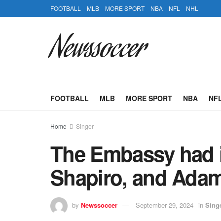
FOOTBALL
MLB
MORE SPORT
NBA
NFL
NHL
Newssoccer
FOOTBALL
MLB
MORE SPORT
NBA
NF
Home
Singer
The Embassy had i
Shapiro, and Adam
by
Newssoccer
September 29, 2024
in
Sing