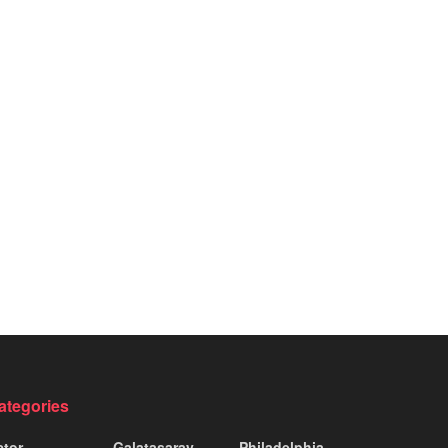
ategories
ctor
Galatasaray
Philadelphia