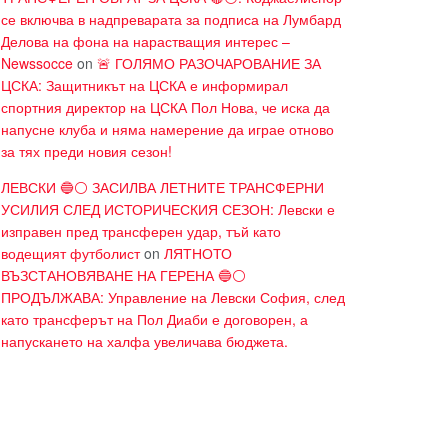
се включва в надпреварата за подписа на Лумбард
Делова на фона на нарастващия интерес –
Newssocce
on
🚨 ГОЛЯМО РАЗОЧАРОВАНИЕ ЗА
ЦСКА: Защитникът на ЦСКА е информирал
спортния директор на ЦСКА Пол Нова, че иска да
напусне клуба и няма намерение да играе отново
за тях преди новия сезон!
ЛЕВСКИ 🔵⚪ ЗАСИЛВА ЛЕТНИТЕ ТРАНСФЕРНИ
УСИЛИЯ СЛЕД ИСТОРИЧЕСКИЯ СЕЗОН: Левски е
изправен пред трансферен удар, тъй като
водещият футболист
on
ЛЯТНОТО
ВЪЗСТАНОВЯВАНЕ НА ГЕРЕНА 🔵⚪
ПРОДЪЛЖАВА: Управление на Левски София, след
като трансферът на Пол Диаби е договорен, а
напускането на халфа увеличава бюджета.