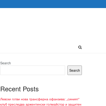
Search
Search
Recent Posts
Левски готви нова трансферна офанзива: „синият“
клуб преследва аржентински голмайстор и защитен