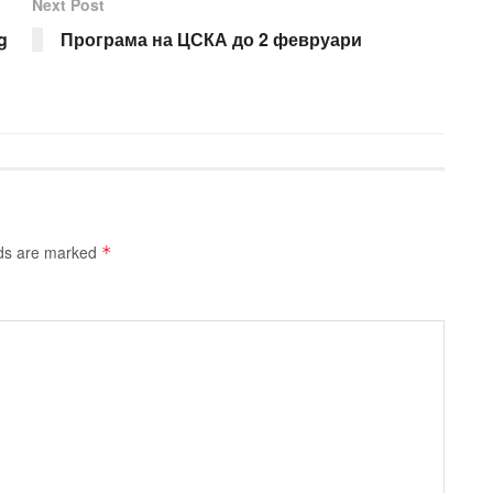
Next Post
g
Програма на ЦСКА до 2 февруари
lds are marked
*