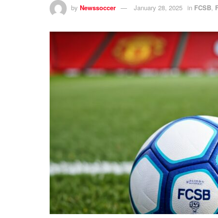
by
Newssoccer
January 28, 2025
in
FCSB
,