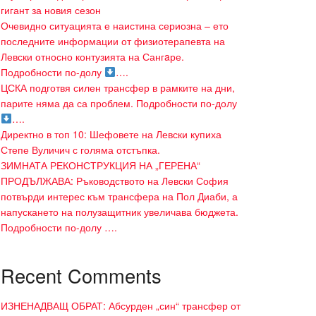
гигант за новия сезон
Очевидно ситуацията е наистина сериозна – ето
последните информации от физиотерапевта на
Левски относно контузията на Сангaре.
Подробности по-долу
….
ЦСКА подготвя силен трансфер в рамките на дни,
парите няма да са проблем. Подробности по-долу
….
Директно в топ 10: Шефовете на Левски купиха
Степе Вуличич с голяма отстъпка.
ЗИМНАТА РЕКОНСТРУКЦИЯ НА „ГЕРЕНА“
ПРОДЪЛЖАВА: Ръководството на Левски София
потвърди интерес към трансфера на Пол Диаби, а
напускането на полузащитник увеличава бюджета.
Подробности по-долу ….
Recent Comments
ИЗНЕНАДВАЩ ОБРАТ: Абсурден „син“ трансфер от