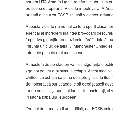
asupra UTA Arad în Liga 1 română, clubul și-a p
pe scena europeană. Victoria împotriva UTA Arad a
purtată a făcut ca FCSB să iasă victorios, arătând
Această victorie nu numai că le-a sporit clasament
esențial al încrederii înaintea provocării descur
împotriva giganților englezi este, fără îndoială,
înfrunta un club de talia lui Manchester United este
talentele pe cele mai mari scene.
Atmosfera de pe stadion va fi cu siguranță electr
zgomot pentru a-și stimula echipa. Acest meci va 
United, cu echipa sa plină de stele și istoria ilus
demonstrat că sunt capabile să depășească adversi
lor de neclintit și sprijinul fanilor lor pasionați,
în istoria fotbalului european.
Drumul de urmat va fi unul dificil, dar FCSB est