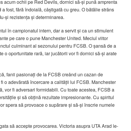
us acum ochii pe Red Devils, dornici să-și pună amprenta
 fost, fără îndoială, câștigată cu greu. O bătălie strâns
u-și rezistența și determinarea.
ul în campionatul intern, dar a servit și ca un stimulent
ajante pe care o pune Manchester United. Meciul viitor
 punctul culminant al sezonului pentru FCSB. O șansă de a
 o oportunitate rară, iar jucătorii vor fi dornici să-și arate
ică, fanii pasionați de la FCSB creând un cazan de
fi o adevărată încercare a calității lui FCSB. Manchester
tră, vor fi adversari formidabili. Cu toate acestea, FCSB a
tățile și să obțină rezultate impresionante. Cu spiritul
 ei vor spera să provoace o supărare și să-și înscrie numele
e gata să accepte provocarea. Victoria asupra UTA Arad le-