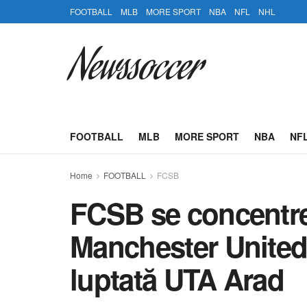
FOOTBALL
MLB
MORE SPORT
NBA
NFL
NHL
Newssoccer
FOOTBALL
MLB
MORE SPORT
NBA
NF
Home
FOOTBALL
FCSB
FCSB se concentre
Manchester United 
luptată UTA Arad