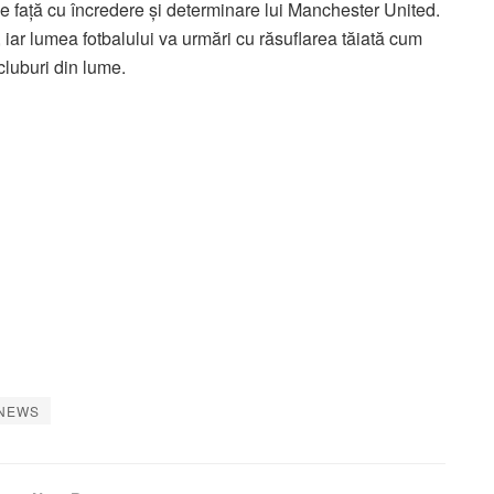
ce față cu încredere și determinare lui Manchester United.
, iar lumea fotbalului va urmări cu răsuflarea tăiată cum
luburi din lume.
 NEWS