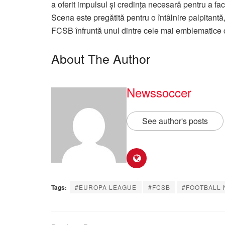
a oferit impulsul și credința necesară pentru a fa
Scena este pregătită pentru o întâlnire palpitantă
FCSB înfruntă unul dintre cele mai emblematice c
About The Author
Newssoccer
See author's posts
Tags:
#EUROPA LEAGUE
#FCSB
#FOOTBALL