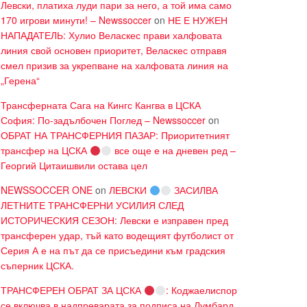
Левски, платиха луди пари за него, а той има само
170 игрови минути! – Newssoccer
on
НЕ Е НУЖЕН
НАПАДАТЕЛЬ: Хулио Веласкес прави халфовата
линия свой основен приоритет, Веласкес отправя
смел призив за укрепване на халфовата линия на
„Герена“
Трансферната Сага на Кингс Кангва в ЦСКА
София: По-задълбочен Поглед – Newssoccer
on
ОБРАТ НА ТРАНСФЕРНИЯ ПАЗАР: Приоритетният
трансфер на ЦСКА
все още е на дневен ред –
Георгий Цитаишвили остава цел
NEWSSOCCER ONE
on
ЛЕВСКИ
ЗАСИЛВА
ЛЕТНИТЕ ТРАНСФЕРНИ УСИЛИЯ СЛЕД
ИСТОРИЧЕСКИЯ СЕЗОН: Левски е изправен пред
трансферен удар, тъй като водещият футболист от
Серия А е на път да се присъедини към градския
съперник ЦСКА.
ТРАНСФЕРЕН ОБРАТ ЗА ЦСКА
: Коджаелиспор
се включва в надпреварата за подписа на Лумбард