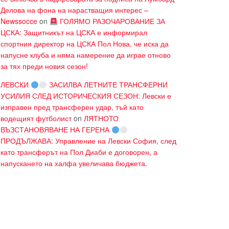
Делова на фона на нарастващия интерес –
Newssocce
on
ГОЛЯМО РАЗОЧАРОВАНИЕ ЗА
ЦСКА: Защитникът на ЦСКА е информирал
спортния директор на ЦСКА Пол Нова, че иска да
напусне клуба и няма намерение да играе отново
за тях преди новия сезон!
ЛЕВСКИ
ЗАСИЛВА ЛЕТНИТЕ ТРАНСФЕРНИ
УСИЛИЯ СЛЕД ИСТОРИЧЕСКИЯ СЕЗОН: Левски е
изправен пред трансферен удар, тъй като
водещият футболист
on
ЛЯТНОТО
ВЪЗСТАНОВЯВАНЕ НА ГЕРЕНА
ПРОДЪЛЖАВА: Управление на Левски София, след
като трансферът на Пол Диаби е договорен, а
напускането на халфа увеличава бюджета.