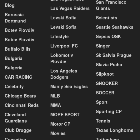
San Francisco
Blog
Las Vegas Raiders
Giants
Borussia
Levski Sofia
Scientists
Dortmund
Levski Sofia
Seattle Seahawks
Botev Plovdiv
Lifestyle
Sepsis OSK
Botev Plovdiv
Liverpool FC
Singer
Buffalo Bills
Lokomotiv
Sk Salvia Prague
Bulgaria
Plovdiv
Slavia Praha
Bulgeria
Los Angeles
Slipknot
CAR RACING
Dodgers
SNOOKER
Celebrity
Manly Sea Eagles
SOCCER
Chicago Bears
MLB
Sport
Cincinnati Reds
MMA
Sporting CP
Cleveland
MORE SPORT
Guardians
Tennis
Motor GP
Club Brugge
Texas Longhorns
Movies
Comedian
Tottenham