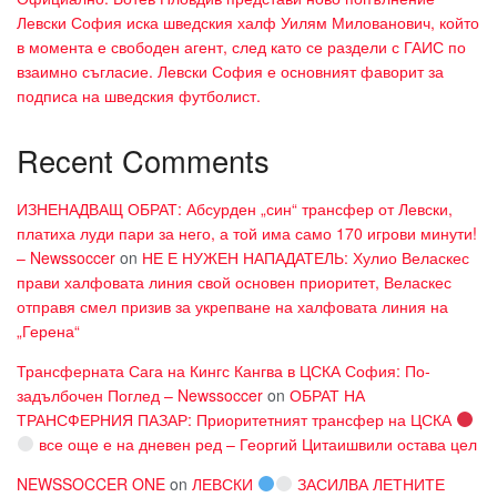
Левски София иска шведския халф Уилям Милованович, който
в момента е свободен агент, след като се раздели с ГАИС по
взаимно съгласие. Левски София е основният фаворит за
подписа на шведския футболист.
Recent Comments
ИЗНЕНАДВАЩ ОБРАТ: Абсурден „син“ трансфер от Левски,
платиха луди пари за него, а той има само 170 игрови минути!
– Newssoccer
on
НЕ Е НУЖЕН НАПАДАТЕЛЬ: Хулио Веласкес
прави халфовата линия свой основен приоритет, Веласкес
отправя смел призив за укрепване на халфовата линия на
„Герена“
Трансферната Сага на Кингс Кангва в ЦСКА София: По-
задълбочен Поглед – Newssoccer
on
ОБРАТ НА
ТРАНСФЕРНИЯ ПАЗАР: Приоритетният трансфер на ЦСКА
все още е на дневен ред – Георгий Цитаишвили остава цел
NEWSSOCCER ONE
on
ЛЕВСКИ
ЗАСИЛВА ЛЕТНИТЕ