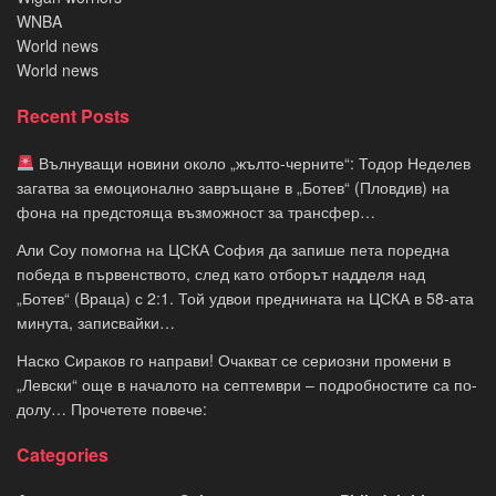
WNBA
World news
World news
Recent Posts
Вълнуващи новини около „жълто-черните“: Тодор Неделев
загатва за емоционално завръщане в „Ботев“ (Пловдив) на
фона на предстояща възможност за трансфер…
Али Соу помогна на ЦСКА София да запише пета поредна
победа в първенството, след като отборът надделя над
„Ботев“ (Враца) с 2:1. Той удвои преднината на ЦСКА в 58-ата
минута, записвайки…
Наско Сираков го направи! Очакват се сериозни промени в
„Левски“ още в началото на септември – подробностите са по-
долу… Прочетете повече:
Categories