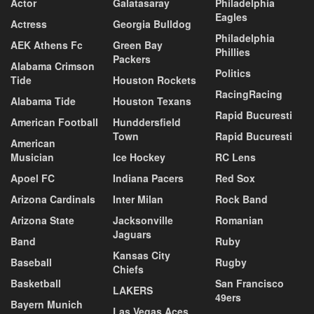
Actor
Galatasaray
Philadelphia
Eagles
Actress
Georgia Bulldog
Philadelphia
AEK Athens Fc
Green Bay
Phillies
Packers
Alabama Crimson
Politics
Tide
Houston Rockets
RacingRacing
Alabama Tide
Houston Texans
Rapid Bucuresti
American Football
Hunddersfield
Town
Rapid Bucuresti
American
Musician
Ice Hockey
RC Lens
Apoel FC
Indiana Pacers
Red Sox
Arizona Cardinals
Inter Milan
Rock Band
Arizona State
Jacksonville
Romanian
Jaguars
Band
Ruby
Kansas City
Baseball
Rugby
Chiefs
Basketball
San Francisco
LAKERS
49ers
Bayern Munich
Las Vegas Aces