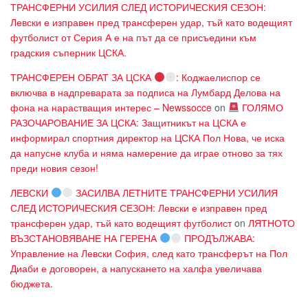
ТРАНСФЕРНИ УСИЛИЯ СЛЕД ИСТОРИЧЕСКИЯ СЕЗОН:
Левски е изправен пред трансферен удар, тъй като водещият
футболист от Серия А е на път да се присъедини към
градския съперник ЦСКА.
ТРАНСФЕРЕН ОБРАТ ЗА ЦСКА
: Коджаелиспор се
включва в надпреварата за подписа на Лумбард Делова на
фона на нарастващия интерес – Newssocce
on
ГОЛЯМО
РАЗОЧАРОВАНИЕ ЗА ЦСКА: Защитникът на ЦСКА е
информирал спортния директор на ЦСКА Пол Нова, че иска
да напусне клуба и няма намерение да играе отново за тях
преди новия сезон!
ЛЕВСКИ
ЗАСИЛВА ЛЕТНИТЕ ТРАНСФЕРНИ УСИЛИЯ
СЛЕД ИСТОРИЧЕСКИЯ СЕЗОН: Левски е изправен пред
трансферен удар, тъй като водещият футболист
on
ЛЯТНОТО
ВЪЗСТАНОВЯВАНЕ НА ГЕРЕНА
ПРОДЪЛЖАВА:
Управление на Левски София, след като трансферът на Пол
Диаби е договорен, а напускането на халфа увеличава
бюджета.