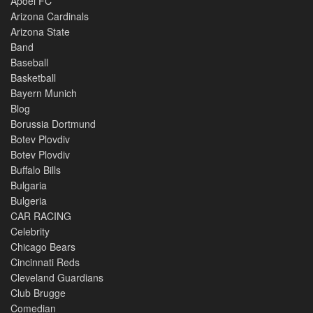
Apoel FC
Arizona Cardinals
Arizona State
Band
Baseball
Basketball
Bayern Munich
Blog
Borussia Dortmund
Botev Plovdiv
Botev Plovdiv
Buffalo Bills
Bulgaria
Bulgeria
CAR RACING
Celebrity
Chicago Bears
Cincinnati Reds
Cleveland Guardians
Club Brugge
Comedian