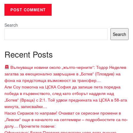
Search
Search
Recent Posts
Вълнуващи новини около „жълто-черните“: Тодор Неделев
загатва за емоционално завръщане в „Ботев“ (Пловдив) на
фона на предстояща възможност за трансфер…
Али Соу помогна на ЦСКА София да запише пета поредна
победа в първенството, след като отборът надделя над
„Ботев“ (Враца) с 2:1. Той удвои преднината на ЦСКА в 58-ата
минута, записвайки…
Наско Сираков го направи! Очакват се сериозни промени в
„Левски“ още в началото на септември – подробностите са по-
долу… Прочетете повече:
Официално: Ботев Пловдив представи ново попълнение