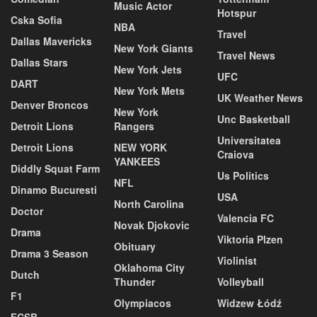
Music Actor
Hotspur
Cska Sofia
NBA
Travel
Dallas Mavericks
New York Giants
Travel News
Dallas Stars
New York Jets
UFC
DART
New York Mets
UK Weather News
Denver Broncos
New York
Unc Basketball
Detroit Lions
Rangers
Universitatea
Detroit Lions
NEW YORK
Craiova
YANKEES
Diddly Squat Farm
Us Politics
NFL
Dinamo Bucuresti
USA
North Carolina
Doctor
Valencia FC
Novak Djokovic
Drama
Viktoria Plzen
Obituary
Drama 3 Season
Violinist
Oklahoma City
Dutch
Thunder
Volleyball
F1
Olympiacos
Widzew Łódź