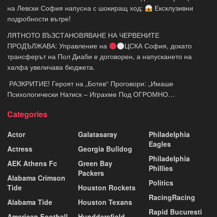
на Левски София напусна с шокиращ ход:
Ексклузивни
подробности вътре!
ЛЯТНОТО ВЪЗСТАНОВЯВАНЕ НА ЧЕРВЕНИТЕ
ПРОДЪЛЖАВА: Управление на
ЦСКА София, докато
трансферът на Пол Диаби е договорен, а напускането на
халфа увеличава бюджета.
​ РАЗКРИТИЕ! Героят на „Ботев“ Проговори: „Имаше
Психологически Натиск – Играхме Под ОГРОМНО…
Categories
Actor
Galatasaray
Philadelphia
Eagles
Actress
Georgia Bulldog
Philadelphia
AEK Athens Fc
Green Bay
Phillies
Packers
Alabama Crimson
Politics
Tide
Houston Rockets
RacingRacing
Alabama Tide
Houston Texans
Rapid Bucuresti
American Football
Hunddersfield