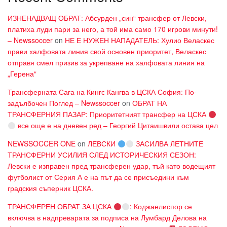
ИЗНЕНАДВАЩ ОБРАТ: Абсурден „син“ трансфер от Левски,
платиха луди пари за него, а той има само 170 игрови минути!
– Newssoccer
on
НЕ Е НУЖЕН НАПАДАТЕЛЬ: Хулио Веласкес
прави халфовата линия свой основен приоритет, Веласкес
отправя смел призив за укрепване на халфовата линия на
„Герена“
Трансферната Сага на Кингс Кангва в ЦСКА София: По-
задълбочен Поглед – Newssoccer
on
ОБРАТ НА
ТРАНСФЕРНИЯ ПАЗАР: Приоритетният трансфер на ЦСКА
все още е на дневен ред – Георгий Цитаишвили остава цел
NEWSSOCCER ONE
on
ЛЕВСКИ
ЗАСИЛВА ЛЕТНИТЕ
ТРАНСФЕРНИ УСИЛИЯ СЛЕД ИСТОРИЧЕСКИЯ СЕЗОН:
Левски е изправен пред трансферен удар, тъй като водещият
футболист от Серия А е на път да се присъедини към
градския съперник ЦСКА.
ТРАНСФЕРЕН ОБРАТ ЗА ЦСКА
: Коджаелиспор се
включва в надпреварата за подписа на Лумбард Делова на