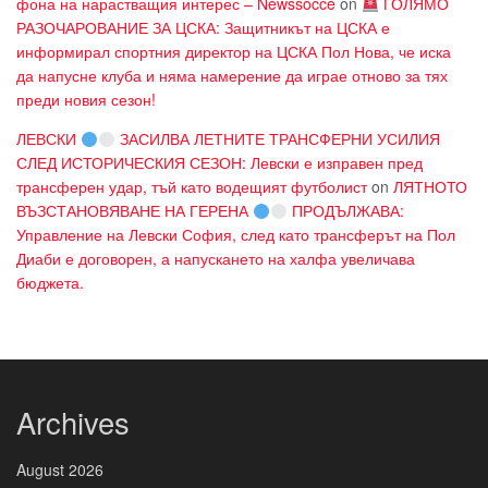
фона на нарастващия интерес – Newssocce
on
ГОЛЯМО
РАЗОЧАРОВАНИЕ ЗА ЦСКА: Защитникът на ЦСКА е
информирал спортния директор на ЦСКА Пол Нова, че иска
да напусне клуба и няма намерение да играе отново за тях
преди новия сезон!
ЛЕВСКИ
ЗАСИЛВА ЛЕТНИТЕ ТРАНСФЕРНИ УСИЛИЯ
СЛЕД ИСТОРИЧЕСКИЯ СЕЗОН: Левски е изправен пред
трансферен удар, тъй като водещият футболист
on
ЛЯТНОТО
ВЪЗСТАНОВЯВАНЕ НА ГЕРЕНА
ПРОДЪЛЖАВА:
Управление на Левски София, след като трансферът на Пол
Диаби е договорен, а напускането на халфа увеличава
бюджета.
Archives
August 2026