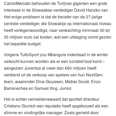
CalcioMercato behouden de Turijnse giganten een grote
interesse in de Slowaakse verdediger David Hanzko van .
Het enige probleem is dat de transfer van de 27-jarige
centrale verdediger, die Slowakije op internationaal niveau
heeft vertegenwoordigd, naar verwachting minimaal 30 tot
35 miljoen euro zal kosten, wat een uitdaging vormt gezien
het beperkte budget.
Volgens TuttoSport zou Mbangula inderdaad in de winter
verkocht kunnen worden als er een lucratief bod komt –
aangezien Juventus al meer dan €60 miljoen heeft
verdiend uit de verkoop van spelers van hun NextGen-
team, waaronder Dina Giuyssen, Matias Soulé, Enzo
Barrenechea en Samuel Iling -Junior.
Het is echter vermeldenswaard dat sportief directeur
Cristiano Giuntoli een reputatie heeft opgebouwd als een
slimme en vindingrijke manager. Zoals gemeld door