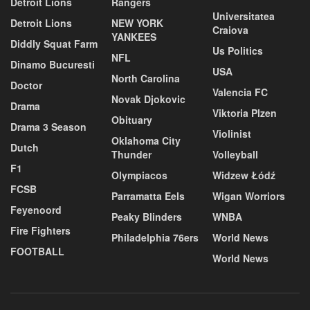
Detroit Lions
Rangers
Universitatea
Detroit Lions
NEW YORK
Craiova
YANKEES
Diddly Squat Farm
Us Politics
NFL
Dinamo Bucuresti
USA
North Carolina
Doctor
Valencia FC
Novak Djokovic
Drama
Viktoria Plzen
Obituary
Drama 3 Season
Violinist
Oklahoma City
Dutch
Thunder
Volleyball
F1
Olympiacos
Widzew Łódź
FCSB
Parramatta Eels
Wigan Worriors
Feyenoord
Peaky Blinders
WNBA
Fire Fighters
Philadelphia 76ers
World News
FOOTBALL
World News