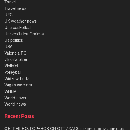
Travel
Travel news
UFC
UK weather news
Unc basketball
Universitatea Craiova
Us politics
USA
Valencia FC
viktoria plzen
Violinist
Volleyball
Widzew Łódź
Wigan worriors
WNBA
World news
World news
Recent Posts
СЪГРЕШНО: ГОРАНОВ СИ ОТТИХА! Звездният полузащитник