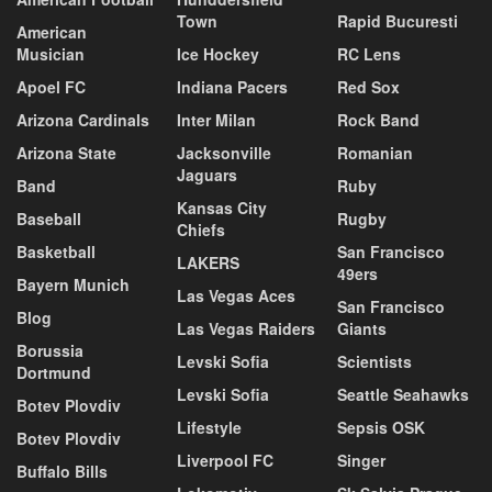
Town
Rapid Bucuresti
American
Musician
Ice Hockey
RC Lens
Apoel FC
Indiana Pacers
Red Sox
Arizona Cardinals
Inter Milan
Rock Band
Arizona State
Jacksonville
Romanian
Jaguars
Band
Ruby
Kansas City
Baseball
Rugby
Chiefs
Basketball
San Francisco
LAKERS
49ers
Bayern Munich
Las Vegas Aces
San Francisco
Blog
Las Vegas Raiders
Giants
Borussia
Levski Sofia
Scientists
Dortmund
Levski Sofia
Seattle Seahawks
Botev Plovdiv
Lifestyle
Sepsis OSK
Botev Plovdiv
Liverpool FC
Singer
Buffalo Bills