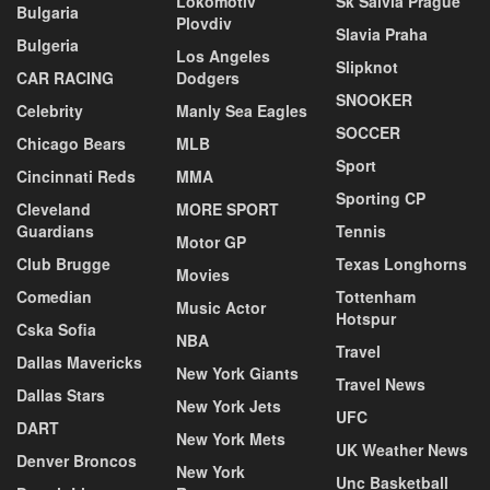
Lokomotiv
Sk Salvia Prague
Bulgaria
Plovdiv
Slavia Praha
Bulgeria
Los Angeles
Slipknot
CAR RACING
Dodgers
SNOOKER
Celebrity
Manly Sea Eagles
SOCCER
Chicago Bears
MLB
Sport
Cincinnati Reds
MMA
Sporting CP
Cleveland
MORE SPORT
Guardians
Tennis
Motor GP
Club Brugge
Texas Longhorns
Movies
Comedian
Tottenham
Music Actor
Hotspur
Cska Sofia
NBA
Travel
Dallas Mavericks
New York Giants
Travel News
Dallas Stars
New York Jets
UFC
DART
New York Mets
UK Weather News
Denver Broncos
New York
Unc Basketball