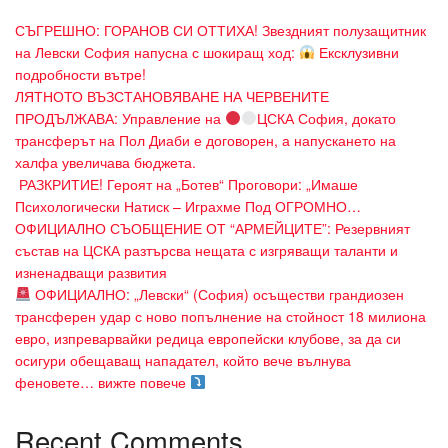
СЪГРЕШНО: ГОРАНОВ СИ ОТТИХА! Звездният полузащитник
на Левски София напусна с шокиращ ход:
Ексклузивни
подробности вътре!
ЛЯТНОТО ВЪЗСТАНОВЯВАНЕ НА ЧЕРВЕНИТЕ
ПРОДЪЛЖАВА: Управление на
ЦСКА София, докато
трансферът на Пол Диаби е договорен, а напускането на
халфа увеличава бюджета.
​ РАЗКРИТИЕ! Героят на „Ботев“ Проговори: „Имаше
Психологически Натиск – Играхме Под ОГРОМНО…
ОФИЦИАЛНО СЪОБЩЕНИЕ ОТ “АРМЕЙЦИТЕ”: Резервният
състав на ЦСКА разтърсва нещата с изгряващи таланти и
изненадващи развития
ОФИЦИАЛНО: „Левски“ (София) осъществи грандиозен
трансферен удар с ново попълнение на стойност 18 милиона
евро, изпреварвайки редица европейски клубове, за да си
осигури обещаващ нападател, който вече вълнува
феновете… вижте повече
Recent Comments