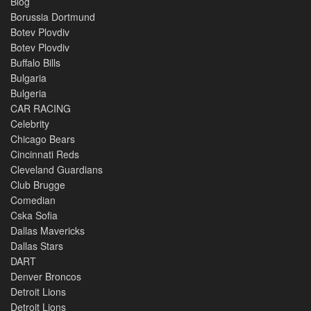
Blog
Borussia Dortmund
Botev Plovdiv
Botev Plovdiv
Buffalo Bills
Bulgaria
Bulgeria
CAR RACING
Celebrity
Chicago Bears
Cincinnati Reds
Cleveland Guardians
Club Brugge
Comedian
Cska Sofia
Dallas Mavericks
Dallas Stars
DART
Denver Broncos
Detroit Lions
Detroit Lions