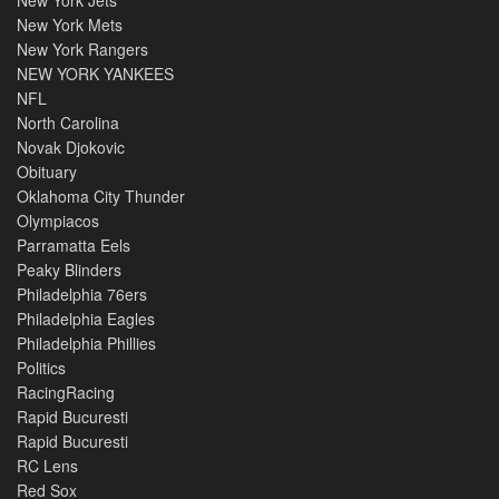
New York Jets
New York Mets
New York Rangers
NEW YORK YANKEES
NFL
North Carolina
Novak Djokovic
Obituary
Oklahoma City Thunder
Olympiacos
Parramatta Eels
Peaky Blinders
Philadelphia 76ers
Philadelphia Eagles
Philadelphia Phillies
Politics
RacingRacing
Rapid Bucuresti
Rapid Bucuresti
RC Lens
Red Sox