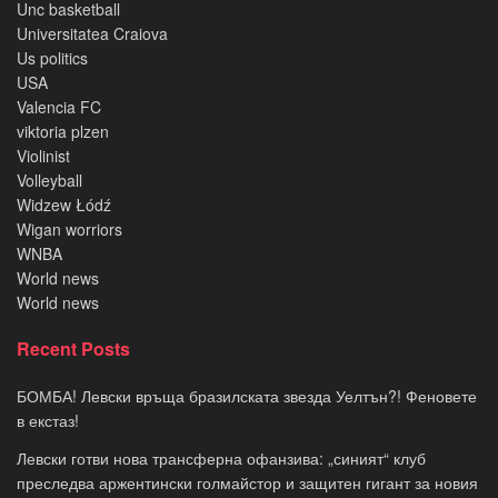
Unc basketball
Universitatea Craiova
Us politics
USA
Valencia FC
viktoria plzen
Violinist
Volleyball
Widzew Łódź
Wigan worriors
WNBA
World news
World news
Recent Posts
БОМБА! Левски връща бразилската звезда Уелтън?! Феновете
в екстаз!
Левски готви нова трансферна офанзива: „синият“ клуб
преследва аржентински голмайстор и защитен гигант за новия