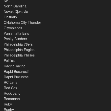
NFL
North Carolina
Novak Djokovic
Obituary
Oklahoma City Thunder
Olympiacos
Parramatta Eels
Peaky Blinders
Philadelphia 76ers
Philadelphia Eagles
Philadelphia Phillies
Politics
RacingRacing
Rapid Bucuresti
Rapid Bucuresti
RC Lens
Red Sox
Rock band
Romanian
Ruby
Rugby