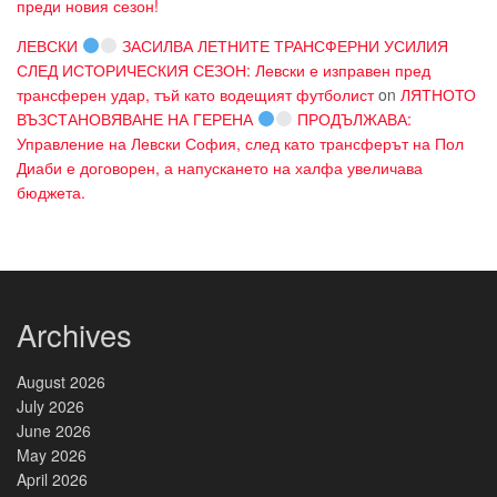
преди новия сезон!
ЛЕВСКИ
ЗАСИЛВА ЛЕТНИТЕ ТРАНСФЕРНИ УСИЛИЯ
СЛЕД ИСТОРИЧЕСКИЯ СЕЗОН: Левски е изправен пред
трансферен удар, тъй като водещият футболист
on
ЛЯТНОТО
ВЪЗСТАНОВЯВАНЕ НА ГЕРЕНА
ПРОДЪЛЖАВА:
Управление на Левски София, след като трансферът на Пол
Диаби е договорен, а напускането на халфа увеличава
бюджета.
Archives
August 2026
July 2026
June 2026
May 2026
April 2026