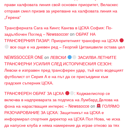
прави халфовата линия свой основен приоритет, Веласкес
отправя смел призив за укрепване на халфовата линия на
„Герена“
Трансферната Сага на Кингс Кангва в ЦСКА София: По-
задълбочен Поглед – Newssoccer
on
ОБРАТ НА
ТРАНСФЕРНИЯ ПАЗАР: Приоритетният трансфер на ЦСКА
все още е на дневен ред – Георгий Цитаишвили остава цел
NEWSSOCCER ONE
on
ЛЕВСКИ
ЗАСИЛВА ЛЕТНИТЕ
ТРАНСФЕРНИ УСИЛИЯ СЛЕД ИСТОРИЧЕСКИЯ СЕЗОН:
Левски е изправен пред трансферен удар, тъй като водещият
футболист от Серия А е на път да се присъедини към
градския съперник ЦСКА.
ТРАНСФЕРЕН ОБРАТ ЗА ЦСКА
: Коджаелиспор се
включва в надпреварата за подписа на Лумбард Делова на
фона на нарастващия интерес – Newssocce
on
ГОЛЯМО
РАЗОЧАРОВАНИЕ ЗА ЦСКА: Защитникът на ЦСКА е
информирал спортния директор на ЦСКА Пол Нова, че иска
да напусне клуба и няма намерение да играе отново за тях