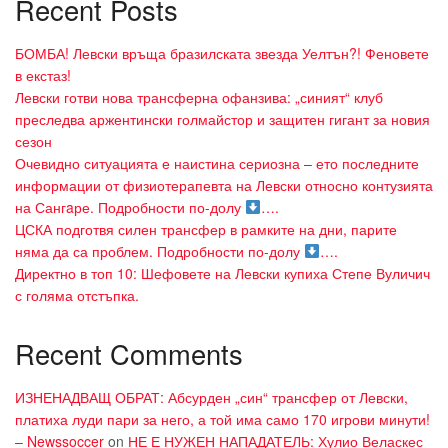
Recent Posts
БОМБА! Левски връща бразилската звезда Уелтън?! Феновете
в екстаз!
Левски готви нова трансферна офанзива: „синият“ клуб
преследва аржентински голмайстор и защитен гигант за новия
сезон
Очевидно ситуацията е наистина сериозна – ето последните
информации от физиотерапевта на Левски относно контузията
на Сангaре. Подробности по-долу
….
ЦСКА подготвя силен трансфер в рамките на дни, парите
няма да са проблем. Подробности по-долу
….
Директно в топ 10: Шефовете на Левски купиха Степе Вуличич
с голяма отстъпка.
Recent Comments
ИЗНЕНАДВАЩ ОБРАТ: Абсурден „син“ трансфер от Левски,
платиха луди пари за него, а той има само 170 игрови минути!
– Newssoccer
on
НЕ Е НУЖЕН НАПАДАТЕЛЬ: Хулио Веласкес