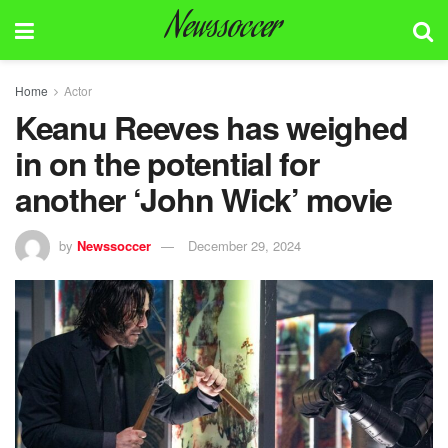
Newssoccer
Home
Actor
Keanu Reeves has weighed
in on the potential for
another ‘John Wick’ movie
by
Newssoccer
December 29, 2024