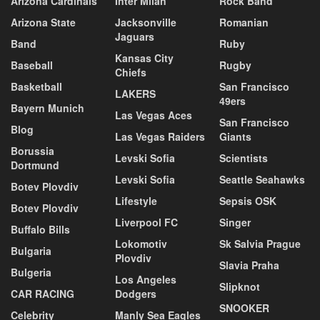
Arizona Cardinals
Inter Milan
Rock Band
Arizona State
Jacksonville
Romanian
Jaguars
Band
Ruby
Kansas City
Baseball
Rugby
Chiefs
Basketball
San Francisco
LAKERS
49ers
Bayern Munich
Las Vegas Aces
San Francisco
Blog
Las Vegas Raiders
Giants
Borussia
Levski Sofia
Scientists
Dortmund
Levski Sofia
Seattle Seahawks
Botev Plovdiv
Lifestyle
Sepsis OSK
Botev Plovdiv
Liverpool FC
Singer
Buffalo Bills
Lokomotiv
Sk Salvia Prague
Bulgaria
Plovdiv
Slavia Praha
Bulgeria
Los Angeles
Slipknot
CAR RACING
Dodgers
SNOOKER
Celebrity
Manly Sea Eagles