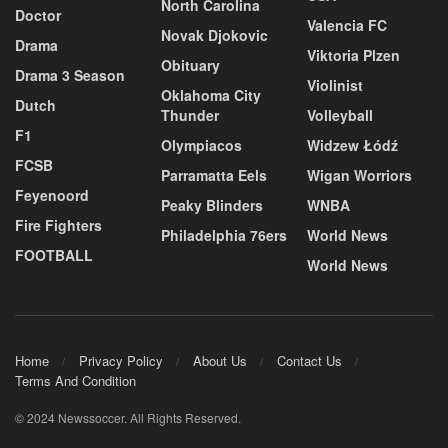
North Carolina
Doctor
Valencia FC
Novak Djokovic
Drama
Viktoria Plzen
Obituary
Drama 3 Season
Violinist
Oklahoma City
Dutch
Thunder
Volleyball
F1
Olympiacos
Widzew Łódź
FCSB
Parramatta Eels
Wigan Worriors
Feyenoord
Peaky Blinders
WNBA
Fire Fighters
Philadelphia 76ers
World News
FOOTBALL
World News
Home
Privacy Policy
About Us
Contact Us
Terms And Condition
© 2024 Newssoccer. All Rights Reserved.