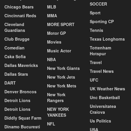
SOCCER
Chicago Bears
MLB
Sport
Cincinnati Reds
MMA
Sporting CP
Cleveland
MORE SPORT
Guardians
Tennis
Motor GP
Club Brugge
Texas Longhorns
Movies
Comedian
Tottenham
Music Actor
Hotspur
Cska Sofia
NBA
Travel
Dallas Mavericks
New York Giants
Travel News
Dallas Stars
New York Jets
UFC
DART
New York Mets
UK Weather News
Denver Broncos
New York
Unc Basketball
Detroit Lions
Rangers
Universitatea
Detroit Lions
NEW YORK
Craiova
YANKEES
Diddly Squat Farm
Us Politics
NFL
Dinamo Bucuresti
USA