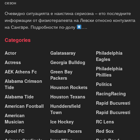
сезон
Очевидно ситуацията е наистина сериозна – ето последните
информации от физиотерапевта на Левски относно контузията
на Сангaре. Подробности по-долу
….
Categories
Actor
Galatasaray
Philadelphia
Eagles
Actress
Georgia Bulldog
Philadelphia
AEK Athens Fc
Green Bay
Phillies
Packers
Alabama Crimson
Politics
Tide
Houston Rockets
RacingRacing
Alabama Tide
Houston Texans
Rapid Bucuresti
American Football
Hunddersfield
Town
Rapid Bucuresti
American
Musician
Ice Hockey
RC Lens
Apoel FC
Indiana Pacers
Red Sox