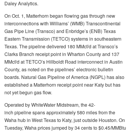
Daley Analytics.
On Oct. 1, Matterhorn began flowing gas through new
interconnections with Williams’ (WMB) Transcontinental
Gas Pipe Line (Transco) and Enbridge’s (ENB) Texas
Eastern Transmission (TETCO) systems in southeastern
Texas. The pipeline delivered 180 MMcf/d at Transco’s
Clarks Branch receipt point in Wharton County and 137
MMcf/d at TETCO’s Hillboldt Road interconnect in Austin
County, as noted on the pipelines’ electronic bulletin
boards. Natural Gas Pipeline of America (NGPL) has also
established a Matterhorn receipt point near Katy but has
not yet begun gas flow.
Operated by WhiteWater Midstream, the 42-
inch pipeline spans approximately 580 miles from the
Waha hub in West Texas to Katy, just outside Houston. On
Tuesday, Waha prices jumped by 34 cents to $0.45/MMBtu