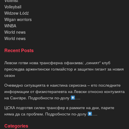
Violinist
Volleyball
Widzew Łódź
Wigan worriors
WNBA
World news
World news
Recent Posts
Левски готви нова трансферна офанзива: „синият“ клуб
преследва аржентински голмайстор и защитен гигант за новия
сезон
Очевидно ситуацията е наистина сериозна – ето последните
информации от физиотерапевта на Левски относно контузията
на Сангaре. Подробности по-долу
….
ЦСКА подготвя силен трансфер в рамките на дни, парите
няма да са проблем. Подробности по-долу
….
Categories