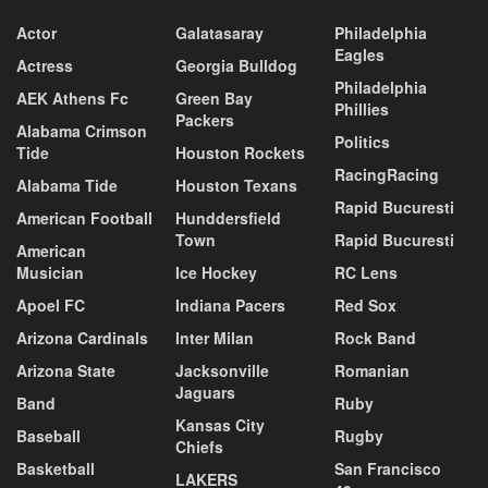
Actor
Galatasaray
Philadelphia
Eagles
Actress
Georgia Bulldog
Philadelphia
AEK Athens Fc
Green Bay
Phillies
Packers
Alabama Crimson
Politics
Tide
Houston Rockets
RacingRacing
Alabama Tide
Houston Texans
Rapid Bucuresti
American Football
Hunddersfield
Town
Rapid Bucuresti
American
Musician
Ice Hockey
RC Lens
Apoel FC
Indiana Pacers
Red Sox
Arizona Cardinals
Inter Milan
Rock Band
Arizona State
Jacksonville
Romanian
Jaguars
Band
Ruby
Kansas City
Baseball
Rugby
Chiefs
Basketball
San Francisco
LAKERS