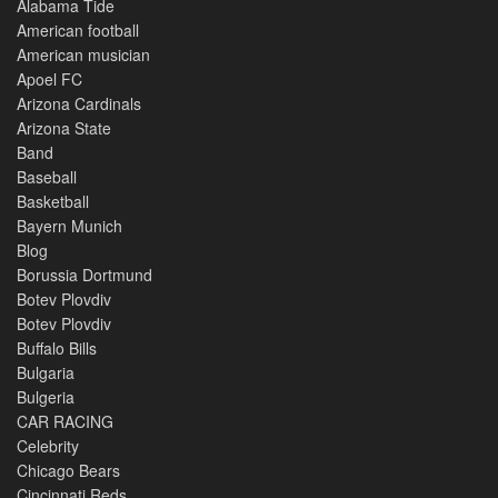
Alabama Tide
American football
American musician
Apoel FC
Arizona Cardinals
Arizona State
Band
Baseball
Basketball
Bayern Munich
Blog
Borussia Dortmund
Botev Plovdiv
Botev Plovdiv
Buffalo Bills
Bulgaria
Bulgeria
CAR RACING
Celebrity
Chicago Bears
Cincinnati Reds