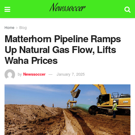
Newssoccer
Home
Blog
Matterhorn Pipeline Ramps
Up Natural Gas Flow, Lifts
Waha Prices
by
Newssoccer
January 7, 2025