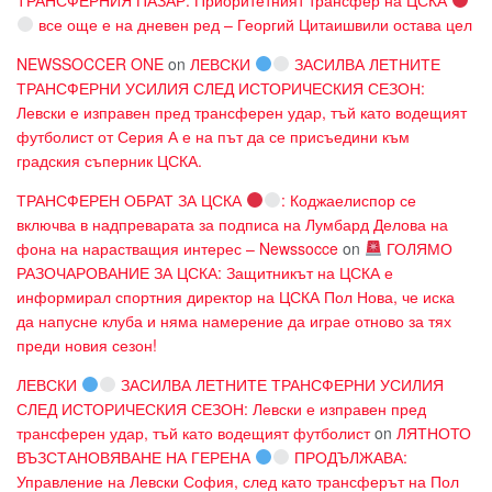
все още е на дневен ред – Георгий Цитаишвили остава цел
NEWSSOCCER ONE
on
ЛЕВСКИ
ЗАСИЛВА ЛЕТНИТЕ
ТРАНСФЕРНИ УСИЛИЯ СЛЕД ИСТОРИЧЕСКИЯ СЕЗОН:
Левски е изправен пред трансферен удар, тъй като водещият
футболист от Серия А е на път да се присъедини към
градския съперник ЦСКА.
ТРАНСФЕРЕН ОБРАТ ЗА ЦСКА
: Коджаелиспор се
включва в надпреварата за подписа на Лумбард Делова на
фона на нарастващия интерес – Newssocce
on
ГОЛЯМО
РАЗОЧАРОВАНИЕ ЗА ЦСКА: Защитникът на ЦСКА е
информирал спортния директор на ЦСКА Пол Нова, че иска
да напусне клуба и няма намерение да играе отново за тях
преди новия сезон!
ЛЕВСКИ
ЗАСИЛВА ЛЕТНИТЕ ТРАНСФЕРНИ УСИЛИЯ
СЛЕД ИСТОРИЧЕСКИЯ СЕЗОН: Левски е изправен пред
трансферен удар, тъй като водещият футболист
on
ЛЯТНОТО
ВЪЗСТАНОВЯВАНЕ НА ГЕРЕНА
ПРОДЪЛЖАВА:
Управление на Левски София, след като трансферът на Пол