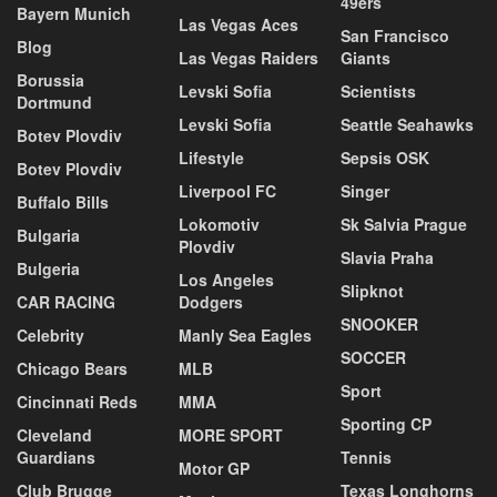
49ers
Bayern Munich
Las Vegas Aces
San Francisco
Blog
Las Vegas Raiders
Giants
Borussia
Levski Sofia
Scientists
Dortmund
Levski Sofia
Seattle Seahawks
Botev Plovdiv
Lifestyle
Sepsis OSK
Botev Plovdiv
Liverpool FC
Singer
Buffalo Bills
Lokomotiv
Sk Salvia Prague
Bulgaria
Plovdiv
Slavia Praha
Bulgeria
Los Angeles
Slipknot
CAR RACING
Dodgers
SNOOKER
Celebrity
Manly Sea Eagles
SOCCER
Chicago Bears
MLB
Sport
Cincinnati Reds
MMA
Sporting CP
Cleveland
MORE SPORT
Guardians
Tennis
Motor GP
Club Brugge
Texas Longhorns