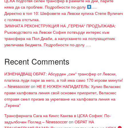
ЦСКА подготвя силен трансфер в рамките на дни, парите
няма да са проблем. Подробности по-долу
….
Директно в топ 10: Шефовете на Левски купиха Степе Вуличич
с голяма отстъпка.
ЗИМНАТА РЕКОНСТРУКЦИЯ НА „ГЕРЕНА“ ПРОДЪЛЖАВА:
Ръководството на Левски София потвърди интерес към
трансфера на Пол Диаби, а напускането на полузащитник
увеличава бюджета. Подробности по-долу ….
Recent Comments
ИЗНЕНАДВАЩ ОБРАТ: Абсурден „син“ трансфер от Левски,
платиха луди пари за него, а той има само 170 игрови минути!
– Newssoccer
on
НЕ Е НУЖЕН НАПАДАТЕЛЬ: Хулио Веласкес
прави халфовата линия свой основен приоритет, Веласкес
отправя смел призив за укрепване на халфовата линия на
„Герена“
Трансферната Сага на Кингс Кангва в ЦСКА София: По-
задълбочен Поглед – Newssoccer
on
ОБРАТ НА
ТРАНСФЕРНИЯ ПАЗАР: Приоритетният трансфер на ЦСКА