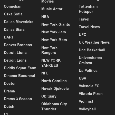
Movies
Comedian
Tottenham
Music Actor
Hotspur
Cska Sofia
NBA
Travel
Dallas Mavericks
New York Giants
Travel News
Dallas Stars
New York Jets
UFC
DART
New York Mets
UK Weather News
Denver Broncos
New York
Unc Basketball
Detroit Lions
Rangers
Universitatea
Detroit Lions
NEW YORK
Craiova
YANKEES
Diddly Squat Farm
Us Politics
NFL
Dinamo Bucuresti
USA
North Carolina
Doctor
Valencia FC
Novak Djokovic
Drama
Viktoria Plzen
Obituary
Drama 3 Season
Violinist
Oklahoma City
Dutch
Thunder
Volleyball
F1