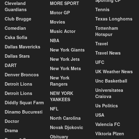
Cleveland
MORE SPORT
Guardians
Tennis
Motor GP
Club Brugge
Texas Longhorns
Movies
Comedian
Tottenham
Music Actor
Hotspur
Cska Sofia
NBA
Travel
Dallas Mavericks
New York Giants
Travel News
Dallas Stars
New York Jets
UFC
DART
New York Mets
UK Weather News
Denver Broncos
New York
Unc Basketball
Detroit Lions
Rangers
Universitatea
Detroit Lions
NEW YORK
Craiova
YANKEES
Diddly Squat Farm
Us Politics
NFL
Dinamo Bucuresti
USA
North Carolina
Doctor
Valencia FC
Novak Djokovic
Drama
Viktoria Plzen
Obituary