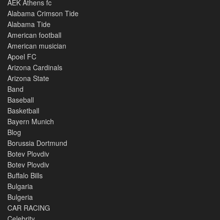
AEK Athens fc
Alabama Crimson Tide
Alabama Tide
American football
American musician
Apoel FC
Arizona Cardinals
Arizona State
Band
Baseball
Basketball
Bayern Munich
Blog
Borussia Dortmund
Botev Plovdiv
Botev Plovdiv
Buffalo Bills
Bulgaria
Bulgeria
CAR RACING
Celebrity