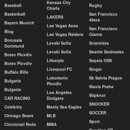
Kansas City
Baseball
Rugby
Chiefs
Basketball
San Francisco
LAKERS
49ers
Bayern Munich
Las Vegas Aces
San Francisco
Blog
Las Vegas Raiders
Giants
Borussia
Levski Sofia
Scientists
Dortmund
Levski Sofia
Seattle Seahawks
Botev Plovdiv
Lifestyle
Sepsis OSK
Botev Plovdiv
Liverpool FC
Singer
Buffalo Bills
Lokomotiv
Sk Salvia Prague
Bulgaria
Plovdiv
Slavia Praha
Bulgeria
Los Angeles
Slipknot
CAR RACING
Dodgers
SNOOKER
Celebrity
Manly Sea Eagles
SOCCER
Chicago Bears
MLB
Sport
Cincinnati Reds
MMA
Sporting CP