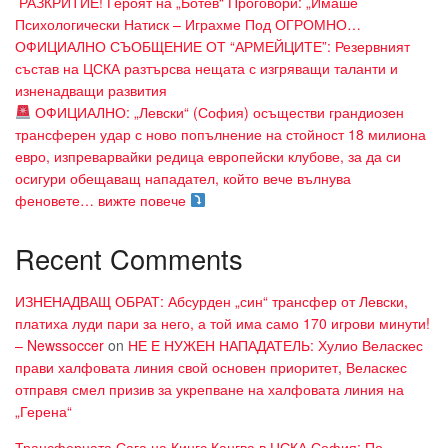
​ РАЗКРИТИЕ! Героят на „Ботев“ Проговори: „Имаше
Психологически Натиск – Играхме Под ОГРОМНО…
ОФИЦИАЛНО СЪОБЩЕНИЕ ОТ “АРМЕЙЦИТЕ”: Резервният
състав на ЦСКА разтърсва нещата с изгряващи таланти и
изненадващи развития
ОФИЦИАЛНО: „Левски“ (София) осъществи грандиозен
трансферен удар с ново попълнение на стойност 18 милиона
евро, изпреварвайки редица европейски клубове, за да си
осигури обещаващ нападател, който вече вълнува
феновете… вижте повече
Recent Comments
ИЗНЕНАДВАЩ ОБРАТ: Абсурден „син“ трансфер от Левски,
платиха луди пари за него, а той има само 170 игрови минути!
– Newssoccer
on
НЕ Е НУЖЕН НАПАДАТЕЛЬ: Хулио Веласкес
прави халфовата линия свой основен приоритет, Веласкес
отправя смел призив за укрепване на халфовата линия на
„Герена“
Трансферната Сага на Кингс Кангва в ЦСКА София: По-