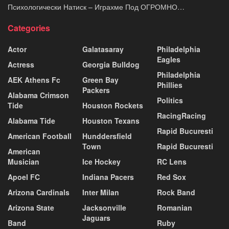
Психологически Натиск – Играхме Под ОГРОМНО…
Categories
Actor
Galatasaray
Philadelphia
Eagles
Actress
Georgia Bulldog
Philadelphia
AEK Athens Fc
Green Bay
Phillies
Packers
Alabama Crimson
Politics
Tide
Houston Rockets
RacingRacing
Alabama Tide
Houston Texans
Rapid Bucuresti
American Football
Hunddersfield
Town
Rapid Bucuresti
American
Musician
Ice Hockey
RC Lens
Apoel FC
Indiana Pacers
Red Sox
Arizona Cardinals
Inter Milan
Rock Band
Arizona State
Jacksonville
Romanian
Jaguars
Band
Ruby