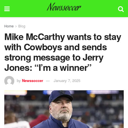
Newssoccer
Home
Blog
Mike McCarthy wants to stay
with Cowboys and sends
strong message to Jerry
Jones: “I’m a winner”
by
Newssoccer
January 7, 2025