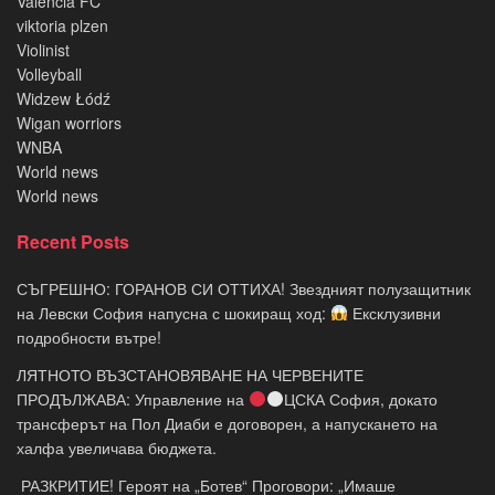
Valencia FC
viktoria plzen
Violinist
Volleyball
Widzew Łódź
Wigan worriors
WNBA
World news
World news
Recent Posts
СЪГРЕШНО: ГОРАНОВ СИ ОТТИХА! Звездният полузащитник
на Левски София напусна с шокиращ ход:
Ексклузивни
подробности вътре!
ЛЯТНОТО ВЪЗСТАНОВЯВАНЕ НА ЧЕРВЕНИТЕ
ПРОДЪЛЖАВА: Управление на
ЦСКА София, докато
трансферът на Пол Диаби е договорен, а напускането на
халфа увеличава бюджета.
​ РАЗКРИТИЕ! Героят на „Ботев“ Проговори: „Имаше