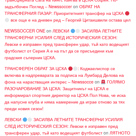
задълбочен Поглед – Newssoccer
on
ОБРАТ НА
ТРАНСФЕРНИЯ ПАЗАР: Приоритетният трансфер на ЦСКА
все още е на дневен ред – Георгий Цитаишвили остава цел
NEWSSOCCER ONE
on
ЛЕВСКИ
ЗАСИЛВА ЛЕТНИТЕ
ТРАНСФЕРНИ УСИЛИЯ СЛЕД ИСТОРИЧЕСКИЯ СЕЗОН:
Левски е изправен пред трансферен удар, тъй като водещият
футболист от Серия А е на път да се присъедини към
градския съперник ЦСКА.
ТРАНСФЕРЕН ОБРАТ ЗА ЦСКА
: Коджаелиспор се
включва в надпреварата за подписа на Лумбард Делова на
фона на нарастващия интерес – Newssocce
on
ГОЛЯМО
РАЗОЧАРОВАНИЕ ЗА ЦСКА: Защитникът на ЦСКА е
информирал спортния директор на ЦСКА Пол Нова, че иска
да напусне клуба и няма намерение да играе отново за тях
преди новия сезон!
ЛЕВСКИ
ЗАСИЛВА ЛЕТНИТЕ ТРАНСФЕРНИ УСИЛИЯ
СЛЕД ИСТОРИЧЕСКИЯ СЕЗОН: Левски е изправен пред
трансферен удар, тъй като водещият футболист
on
ЛЯТНОТО