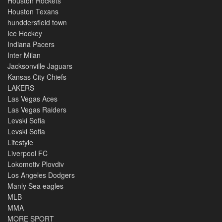
Houston Rockets
Houston Texans
hunddersfield town
Ice Hockey
Indiana Pacers
Inter Milan
Jacksonville Jaguars
Kansas City Chiefs
LAKERS
Las Vegas Aces
Las Vegas Raiders
Levski Sofia
Levski Sofia
Lifestyle
Liverpool FC
Lokomotiv Plovdiv
Los Angeles Dodgers
Manly Sea eagles
MLB
MMA
MORE SPORT