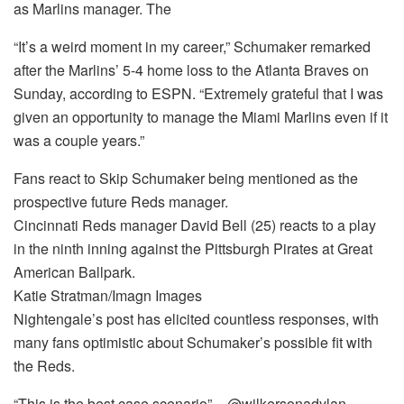
as Marlins manager. The
“It’s a weird moment in my career,” Schumaker remarked
after the Marlins’ 5-4 home loss to the Atlanta Braves on
Sunday, according to ESPN. “Extremely grateful that I was
given an opportunity to manage the Miami Marlins even if it
was a couple years.”
Fans react to Skip Schumaker being mentioned as the
prospective future Reds manager.
Cincinnati Reds manager David Bell (25) reacts to a play
in the ninth inning against the Pittsburgh Pirates at Great
American Ballpark.
Katie Stratman/Imagn Images
Nightengale’s post has elicited countless responses, with
many fans optimistic about Schumaker’s possible fit with
the Reds.
“This is the best case scenario” – @wilkersonadylan