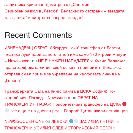
защитника Кристиан Димитров от „Спортинг“.
Сериозен разкол в „Левски“! Веласкес го отстрани – звездата
каза „стига“ и си тръгва насред скандал!
Recent Comments
ИЗНЕНАДВАЩ ОБРАТ: Абсурден „син“ трансфер от Левски,
платиха луди пари за него, а той има само 170 игрови минути!
– Newssoccer
on
НЕ Е НУЖЕН НАПАДАТЕЛЬ: Хулио Веласкес
прави халфовата линия свой основен приоритет, Веласкес
отправя смел призив за укрепване на халфовата линия на
„Герена“
Трансферната Сага на Кингс Кангва в ЦСКА София: По-
задълбочен Поглед – Newssoccer
on
ОБРАТ НА
ТРАНСФЕРНИЯ ПАЗАР: Приоритетният трансфер на ЦСКА
все още е на дневен ред – Георгий Цитаишвили остава цел
NEWSSOCCER ONE
on
ЛЕВСКИ
ЗАСИЛВА ЛЕТНИТЕ
ТРАНСФЕРНИ УСИЛИЯ СЛЕД ИСТОРИЧЕСКИЯ СЕЗОН: