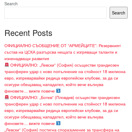
Search
Search
Recent Posts
ОФИЦИАЛНО СЪОБЩЕНИЕ ОТ “АРМЕЙЦИТЕ”: Резервният
състав на ЦСКА разтърсва нещата с изгряващи таланти и
изненадващи развития
ОФИЦИАЛНО: „Левски“ (София) осъществи грандиозен
трансферен удар с ново попълнение на стойност 18 милиона
евро, изпреварвайки редица европейски клубове, за да си
осигури обещаващ нападател, който вече вълнува
феновете… вижте повече
ОФИЦИАЛНО: „Ботев“ (Пловдив) осъществи грандиозен
трансферен удар с ново попълнение на стойност 18 милиона
евро, изпреварвайки редица европейски клубове, за да си
осигури обещаващ нападател, който вече вълнува
феновете… вижте повече
„Левски“ (София) постигна споразумение за трансфера на