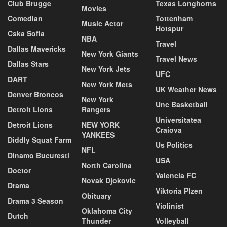
Club Brugge
Texas Longhorns
Movies
Comedian
Tottenham
Music Actor
Hotspur
Cska Sofia
NBA
Travel
Dallas Mavericks
New York Giants
Travel News
Dallas Stars
New York Jets
UFC
DART
New York Mets
UK Weather News
Denver Broncos
New York
Unc Basketball
Detroit Lions
Rangers
Universitatea
Detroit Lions
NEW YORK
Craiova
YANKEES
Diddly Squat Farm
Us Politics
NFL
Dinamo Bucuresti
USA
North Carolina
Doctor
Valencia FC
Novak Djokovic
Drama
Viktoria Plzen
Obituary
Drama 3 Season
Violinist
Oklahoma City
Dutch
Thunder
Volleyball