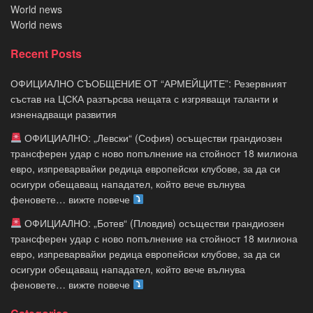
World news
World news
Recent Posts
ОФИЦИАЛНО СЪОБЩЕНИЕ ОТ “АРМЕЙЦИТЕ”: Резервният
състав на ЦСКА разтърсва нещата с изгряващи таланти и
изненадващи развития
ОФИЦИАЛНО: „Левски“ (София) осъществи грандиозен
трансферен удар с ново попълнение на стойност 18 милиона
евро, изпреварвайки редица европейски клубове, за да си
осигури обещаващ нападател, който вече вълнува
феновете… вижте повече
ОФИЦИАЛНО: „Ботев“ (Пловдив) осъществи грандиозен
трансферен удар с ново попълнение на стойност 18 милиона
евро, изпреварвайки редица европейски клубове, за да си
осигури обещаващ нападател, който вече вълнува
феновете… вижте повече