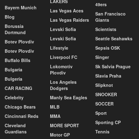
LAKERS
49ers
Bayern Munich
Las Vegas Aces
San Francisco
Blog
Las Vegas Raiders
Giants
Borussia
Levski Sofia
Scientists
Dortmund
Levski Sofia
Seattle Seahawks
Botev Plovdiv
Lifestyle
Sepsis OSK
Botev Plovdiv
Liverpool FC
Singer
Buffalo Bills
Lokomotiv
Sk Salvia Prague
Bulgaria
Plovdiv
Slavia Praha
Bulgeria
Los Angeles
Slipknot
CAR RACING
Dodgers
SNOOKER
Celebrity
Manly Sea Eagles
SOCCER
Chicago Bears
MLB
Sport
Cincinnati Reds
MMA
Sporting CP
Cleveland
MORE SPORT
Guardians
Tennis
Motor GP