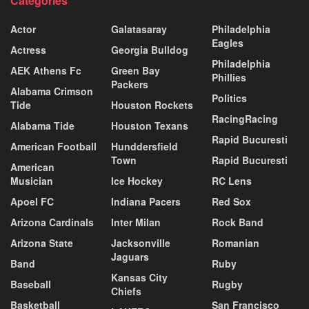
Categories
Actor
Galatasaray
Philadelphia
Eagles
Actress
Georgia Bulldog
Philadelphia
AEK Athens Fc
Green Bay
Phillies
Packers
Alabama Crimson
Politics
Tide
Houston Rockets
RacingRacing
Alabama Tide
Houston Texans
Rapid Bucuresti
American Football
Hunddersfield
Town
Rapid Bucuresti
American
Musician
Ice Hockey
RC Lens
Apoel FC
Indiana Pacers
Red Sox
Arizona Cardinals
Inter Milan
Rock Band
Arizona State
Jacksonville
Romanian
Jaguars
Band
Ruby
Kansas City
Baseball
Rugby
Chiefs
Basketball
San Francisco