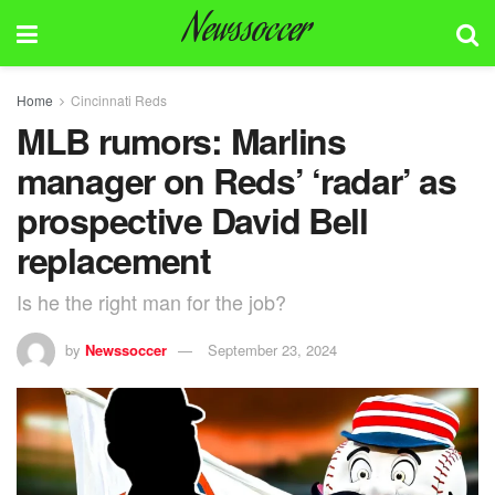
Newssoccer
Home
Cincinnati Reds
MLB rumors: Marlins
manager on Reds’ ‘radar’ as
prospective David Bell
replacement
Is he the right man for the job?
by
Newssoccer
September 23, 2024