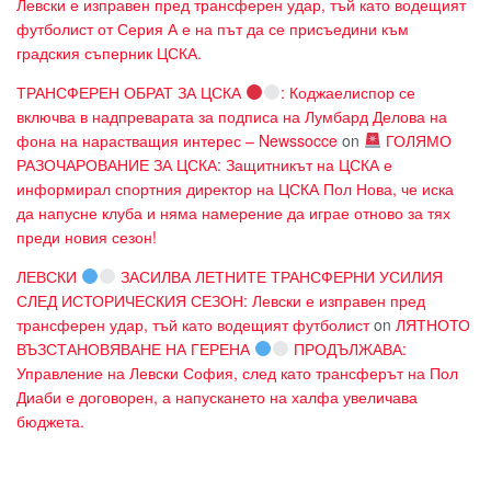
Левски е изправен пред трансферен удар, тъй като водещият
футболист от Серия А е на път да се присъедини към
градския съперник ЦСКА.
ТРАНСФЕРЕН ОБРАТ ЗА ЦСКА
: Коджаелиспор се
включва в надпреварата за подписа на Лумбард Делова на
фона на нарастващия интерес – Newssocce
on
ГОЛЯМО
РАЗОЧАРОВАНИЕ ЗА ЦСКА: Защитникът на ЦСКА е
информирал спортния директор на ЦСКА Пол Нова, че иска
да напусне клуба и няма намерение да играе отново за тях
преди новия сезон!
ЛЕВСКИ
ЗАСИЛВА ЛЕТНИТЕ ТРАНСФЕРНИ УСИЛИЯ
СЛЕД ИСТОРИЧЕСКИЯ СЕЗОН: Левски е изправен пред
трансферен удар, тъй като водещият футболист
on
ЛЯТНОТО
ВЪЗСТАНОВЯВАНЕ НА ГЕРЕНА
ПРОДЪЛЖАВА:
Управление на Левски София, след като трансферът на Пол
Диаби е договорен, а напускането на халфа увеличава
бюджета.