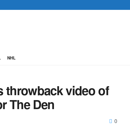
L
NHL
s throwback video of
for The Den
0