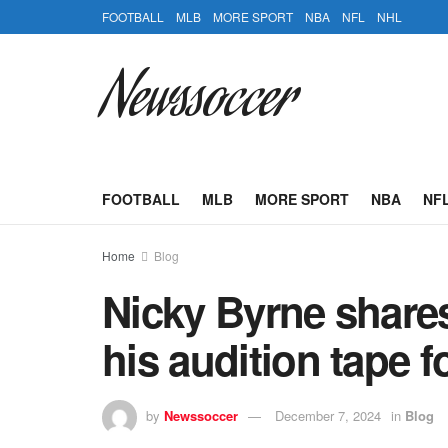
FOOTBALL
MLB
MORE SPORT
NBA
NFL
NHL
Newssoccer
FOOTBALL
MLB
MORE SPORT
NBA
NF
Home
Blog
Nicky Byrne share
his audition tape 
by
Newssoccer
December 7, 2024
in
Blog