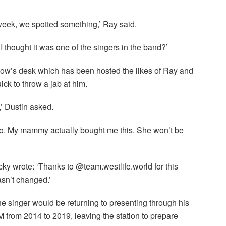
week, we spotted something,’ Ray said.
I thought it was one of the singers in the band?’
show’s desk which has been hosted the likes of Ray and
k to throw a jab at him.
’ Dustin asked.
 no. My mammy actually bought me this. She won’t be
ky wrote: ‘Thanks to @team.westlife.world for this
asn’t changed.’
the singer would be returning to presenting through his
from 2014 to 2019, leaving the station to prepare