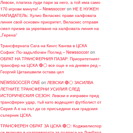
Левски, платиха луди пари за него, а той има само
170 игрови минути! – Newssoccer
on
НЕ Е НУЖЕН
НАПАДАТЕЛЬ: Хулио Веласкес прави халфовата
линия свой основен приоритет, Веласкес отправя
смел призив за укрепване на халфовата линия на
„Герена“
Трансферната Сага на Кингс Кангва в ЦСКА
София: По-задълбочен Поглед – Newssoccer
on
ОБРАТ НА ТРАНСФЕРНИЯ ПАЗАР: Приоритетният
трансфер на ЦСКА 🔴⚪ все още е на дневен ред –
Георгий Цитаишвили остава цел
NEWSSOCCER ONE
on
ЛЕВСКИ 🔵⚪ ЗАСИЛВА
ЛЕТНИТЕ ТРАНСФЕРНИ УСИЛИЯ СЛЕД
ИСТОРИЧЕСКИЯ СЕЗОН: Левски е изправен пред
трансферен удар, тъй като водещият футболист от
Серия А е на път да се присъедини към градския
съперник ЦСКА.
ТРАНСФЕРЕН ОБРАТ ЗА ЦСКА 🔴⚪: Коджаелиспор
се включва в надпреварата за подписа на Лумбард