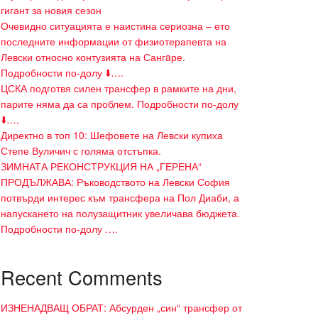
гигант за новия сезон
Очевидно ситуацията е наистина сериозна – ето
последните информации от физиотерапевта на
Левски относно контузията на Сангaре.
Подробности по-долу ⬇️….
ЦСКА подготвя силен трансфер в рамките на дни,
парите няма да са проблем. Подробности по-долу
⬇️….
Директно в топ 10: Шефовете на Левски купиха
Степе Вуличич с голяма отстъпка.
ЗИМНАТА РЕКОНСТРУКЦИЯ НА „ГЕРЕНА“
ПРОДЪЛЖАВА: Ръководството на Левски София
потвърди интерес към трансфера на Пол Диаби, а
напускането на полузащитник увеличава бюджета.
Подробности по-долу ….
Recent Comments
ИЗНЕНАДВАЩ ОБРАТ: Абсурден „син“ трансфер от