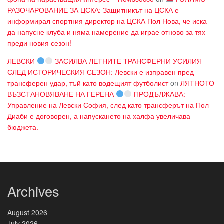
РАЗОЧАРОВАНИЕ ЗА ЦСКА: Защитникът на ЦСКА е
информирал спортния директор на ЦСКА Пол Нова, че иска
да напусне клуба и няма намерение да играе отново за тях
преди новия сезон!
ЛЕВСКИ
ЗАСИЛВА ЛЕТНИТЕ ТРАНСФЕРНИ УСИЛИЯ
СЛЕД ИСТОРИЧЕСКИЯ СЕЗОН: Левски е изправен пред
трансферен удар, тъй като водещият футболист
on
ЛЯТНОТО
ВЪЗСТАНОВЯВАНЕ НА ГЕРЕНА
ПРОДЪЛЖАВА:
Управление на Левски София, след като трансферът на Пол
Диаби е договорен, а напускането на халфа увеличава
бюджета.
Archives
August 2026
July 2026