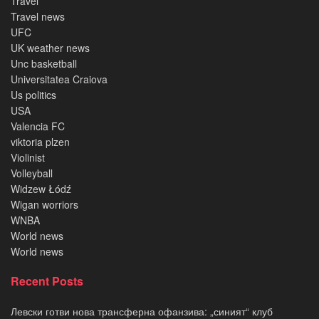
Travel
Travel news
UFC
UK weather news
Unc basketball
Universitatea Craiova
Us politics
USA
Valencia FC
viktoria plzen
Violinist
Volleyball
Widzew Łódź
Wigan worriors
WNBA
World news
World news
Recent Posts
Левски готви нова трансферна офанзива: „синият“ клуб