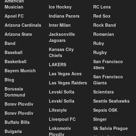
American
Musician
Ice Hockey
RC Lens
Apoel FC
Indiana Pacers
Red Sox
Arizona Cardinals
Inter Milan
Rock Band
Arizona State
Jacksonville
Romanian
Jaguars
Band
Ruby
Kansas City
Baseball
Rugby
Chiefs
Basketball
San Francisco
LAKERS
49ers
Bayern Munich
Las Vegas Aces
San Francisco
Blog
Las Vegas Raiders
Giants
Borussia
Levski Sofia
Scientists
Dortmund
Levski Sofia
Seattle Seahawks
Botev Plovdiv
Lifestyle
Sepsis OSK
Botev Plovdiv
Liverpool FC
Singer
Buffalo Bills
Lokomotiv
Sk Salvia Prague
Bulgaria
Plovdiv