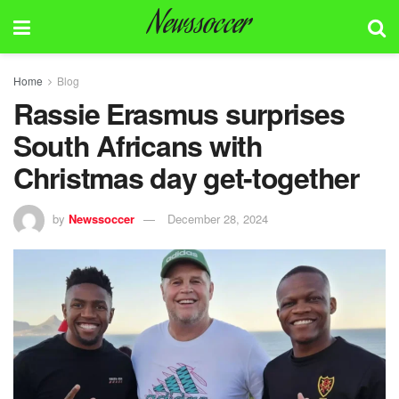
Newssoccer
Home
Blog
Rassie Erasmus surprises
South Africans with
Christmas day get-together
by
Newssoccer
December 28, 2024