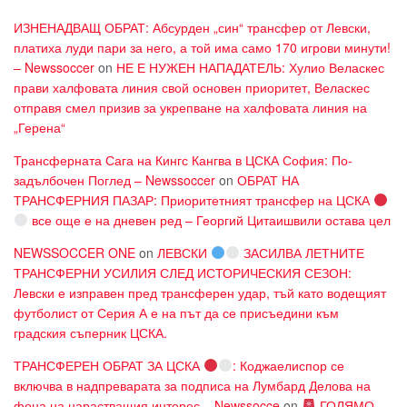
ИЗНЕНАДВАЩ ОБРАТ: Абсурден „син“ трансфер от Левски,
платиха луди пари за него, а той има само 170 игрови минути!
– Newssoccer
on
НЕ Е НУЖЕН НАПАДАТЕЛЬ: Хулио Веласкес
прави халфовата линия свой основен приоритет, Веласкес
отправя смел призив за укрепване на халфовата линия на
„Герена“
Трансферната Сага на Кингс Кангва в ЦСКА София: По-
задълбочен Поглед – Newssoccer
on
ОБРАТ НА
ТРАНСФЕРНИЯ ПАЗАР: Приоритетният трансфер на ЦСКА
все още е на дневен ред – Георгий Цитаишвили остава цел
NEWSSOCCER ONE
on
ЛЕВСКИ
ЗАСИЛВА ЛЕТНИТЕ
ТРАНСФЕРНИ УСИЛИЯ СЛЕД ИСТОРИЧЕСКИЯ СЕЗОН:
Левски е изправен пред трансферен удар, тъй като водещият
футболист от Серия А е на път да се присъедини към
градския съперник ЦСКА.
ТРАНСФЕРЕН ОБРАТ ЗА ЦСКА
: Коджаелиспор се
включва в надпреварата за подписа на Лумбард Делова на
фона на нарастващия интерес – Newssocce
on
ГОЛЯМО