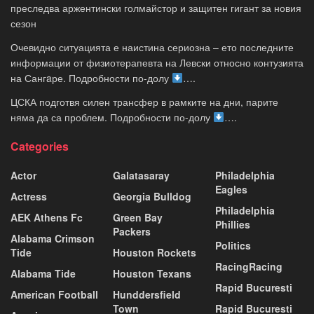
преследва аржентински голмайстор и защитен гигант за новия
сезон
Очевидно ситуацията е наистина сериозна – ето последните
информации от физиотерапевта на Левски относно контузията
на Сангaре. Подробности по-долу
….
ЦСКА подготвя силен трансфер в рамките на дни, парите
няма да са проблем. Подробности по-долу
….
Categories
Actor
Galatasaray
Philadelphia
Eagles
Actress
Georgia Bulldog
Philadelphia
AEK Athens Fc
Green Bay
Phillies
Packers
Alabama Crimson
Politics
Tide
Houston Rockets
RacingRacing
Alabama Tide
Houston Texans
Rapid Bucuresti
American Football
Hunddersfield
Town
Rapid Bucuresti