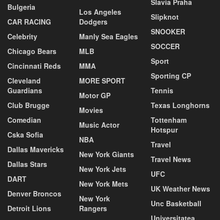
Slavia Praha
Bulgeria
Los Angeles
Slipknot
CAR RACING
Dodgers
SNOOKER
Celebrity
Manly Sea Eagles
SOCCER
Chicago Bears
MLB
Sport
Cincinnati Reds
MMA
Sporting CP
Cleveland
MORE SPORT
Guardians
Tennis
Motor GP
Club Brugge
Texas Longhorns
Movies
Comedian
Tottenham
Music Actor
Hotspur
Cska Sofia
NBA
Travel
Dallas Mavericks
New York Giants
Travel News
Dallas Stars
New York Jets
UFC
DART
New York Mets
UK Weather News
Denver Broncos
New York
Unc Basketball
Detroit Lions
Rangers
Universitatea