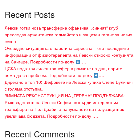
Recent Posts
Левски готви нова трансферна офанзива: „синият“ клуб
преследва аржентински голмайстор и защитен гигант за новия
сезон
Очевидно ситуацията е наистина сериозна – ето последните
информации от физиотерапевта на Левски относно контузията
на Сангaре. Подробности по-долу
….
ЦСКА подготвя силен трансфер в рамките на дни, парите
няма да са проблем. Подробности по-долу
….
Директно в топ 10: Шефовете на Левски купиха Степе Вуличич
с голяма отстъпка.
ЗИМНАТА РЕКОНСТРУКЦИЯ НА „ГЕРЕНА“ ПРОДЪЛЖАВА:
Ръководството на Левски София потвърди интерес към
трансфера на Пол Диаби, а напускането на полузащитник
увеличава бюджета. Подробности по-долу ….
Recent Comments